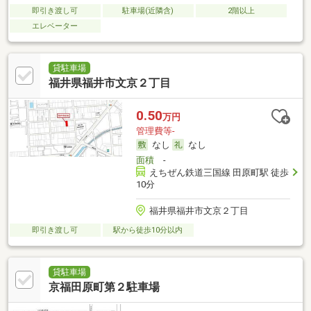
即引き渡し可
駐車場(近隣含)
2階以上
エレベーター
貸駐車場
福井県福井市文京２丁目
0.50
万円
管理費等-
なし
なし
面積
-
えちぜん鉄道三国線 田原町駅 徒歩
10分
福井県福井市文京２丁目
即引き渡し可
駅から徒歩10分以内
貸駐車場
京福田原町第２駐車場