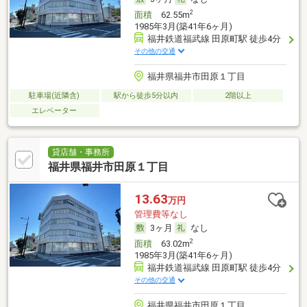
2
面積
62.55m
1985年3月(築41年6ヶ月)
福井鉄道福武線 田原町駅 徒歩4分
その他の交通
福井県福井市田原１丁目
駐車場(近隣含)
駅から徒歩5分以内
2階以上
エレベーター
貸店舗・事務所
福井県福井市田原１丁目
13.63
万円
管理費等なし
3ヶ月
なし
2
面積
63.02m
1985年3月(築41年6ヶ月)
福井鉄道福武線 田原町駅 徒歩4分
その他の交通
福井県福井市田原１丁目