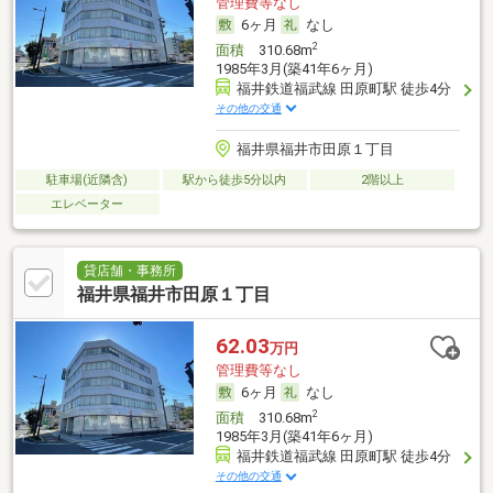
管理費等なし
6ヶ月
なし
2
面積
310.68m
1985年3月(築41年6ヶ月)
福井鉄道福武線 田原町駅 徒歩4分
その他の交通
福井県福井市田原１丁目
駐車場(近隣含)
駅から徒歩5分以内
2階以上
エレベーター
貸店舗・事務所
福井県福井市田原１丁目
62.03
万円
管理費等なし
6ヶ月
なし
2
面積
310.68m
1985年3月(築41年6ヶ月)
福井鉄道福武線 田原町駅 徒歩4分
その他の交通