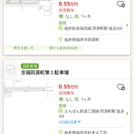
0.55
万円
管理費等-
なし
1ヶ月
面積
-
福井鉄道福武線 田原町駅 徒歩2分
福井県福井市田原町
即引き渡し可
駅から徒歩5分以内
貸駐車場
京福田原町第１駐車場
0.55
万円
管理費等-
なし
1ヶ月
面積
-
えちぜん鉄道三国線 田原町駅 徒歩
3分
その他の交通
福井県福井市松本４丁目