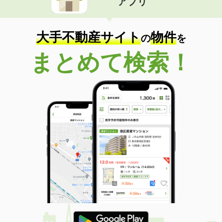
アプリ
大手不動産サイト
物件
の
を
まとめて検索！