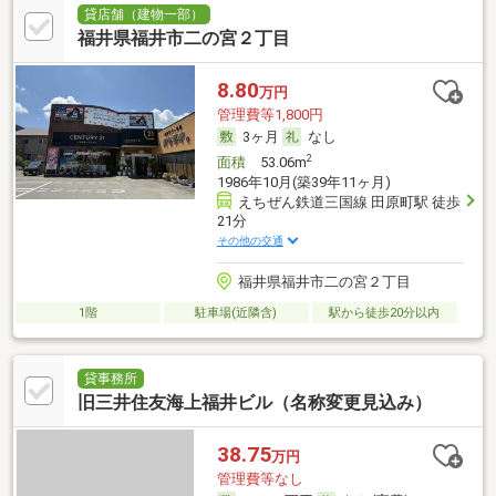
貸店舗（建物一部）
福井県福井市二の宮２丁目
8.80
万円
管理費等1,800円
3ヶ月
なし
2
面積
53.06m
1986年10月(築39年11ヶ月)
えちぜん鉄道三国線 田原町駅 徒歩
21分
その他の交通
福井県福井市二の宮２丁目
1階
駐車場(近隣含)
駅から徒歩20分以内
貸事務所
旧三井住友海上福井ビル（名称変更見込み）
38.75
万円
管理費等なし