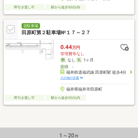
即引き渡し可
駅から徒歩5分以内
貸駐車場
田原町第２駐車場№１７～２７
0.44
万円
管理費等なし
なし
1ヶ月
面積
-
福井鉄道福武線 田原町駅 徒歩4分
その他の交通
福井県福井市田原町
即引き渡し可
駅から徒歩5分以内
1～20
件