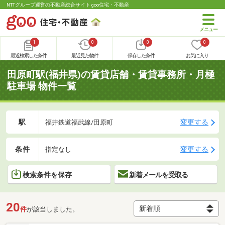
NTTグループ運営の不動産総合サイト goo住宅・不動産
1
0
0
0
最近検索した条件
最近見た物件
保存した条件
お気に入り
田原町駅(福井県)の賃貸店舗・賃貸事務所・月極
駐車場 物件一覧
駅
変更する
福井鉄道福武線/田原町
条件
変更する
指定なし
検索条件を保存
新着メールを受取る
20
件
が該当しました。