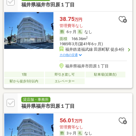
福井県福井市田原１丁目
38.75
万円
管理費等なし
6ヶ月
なし
2
面積
166.36m
1985年3月(築41年6ヶ月)
福井鉄道福武線 田原町駅 徒歩4分
その他の交通
福井県福井市田原１丁目
1階
即引き渡し可
駐車場(近隣含)
駅から徒歩5分以内
エレベーター
貸店舗・事務所
福井県福井市田原１丁目
56.01
万円
管理費等なし
3ヶ月
なし