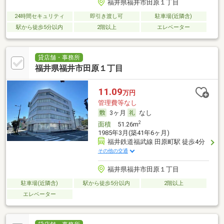
福井県福井市田原１丁目
24時間セキュリティ
即引き渡し可
駐車場(近隣含)
駅から徒歩5分以内
2階以上
エレベーター
貸店舗・事務所
福井県福井市田原１丁目
11.09
万円
管理費等なし
3ヶ月
なし
2
面積
51.26m
1985年3月(築41年6ヶ月)
福井鉄道福武線 田原町駅 徒歩4分
その他の交通
福井県福井市田原１丁目
駐車場(近隣含)
駅から徒歩5分以内
2階以上
エレベーター