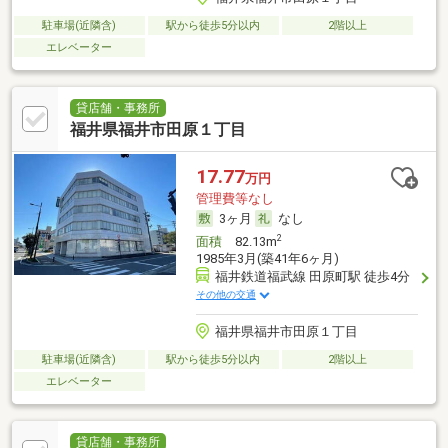
駐車場(近隣含)
駅から徒歩5分以内
2階以上
エレベーター
貸店舗・事務所
福井県福井市田原１丁目
17.77
万円
管理費等なし
3ヶ月
なし
2
面積
82.13m
1985年3月(築41年6ヶ月)
福井鉄道福武線 田原町駅 徒歩4分
その他の交通
福井県福井市田原１丁目
駐車場(近隣含)
駅から徒歩5分以内
2階以上
エレベーター
貸店舗・事務所