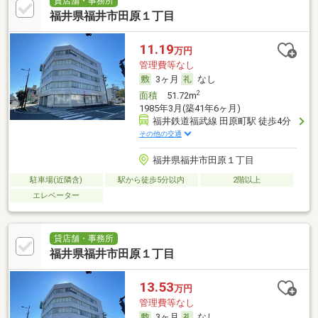
貸店舗・事務所
福井県福井市田原１丁目
11.19
万円
管理費等なし
3ヶ月
なし
2
面積
51.72m
1985年3月(築41年6ヶ月)
福井鉄道福武線 田原町駅 徒歩4分
その他の交通
福井県福井市田原１丁目
駐車場(近隣含)
駅から徒歩5分以内
2階以上
エレベーター
貸店舗・事務所
福井県福井市田原１丁目
13.53
万円
管理費等なし
3ヶ月
なし