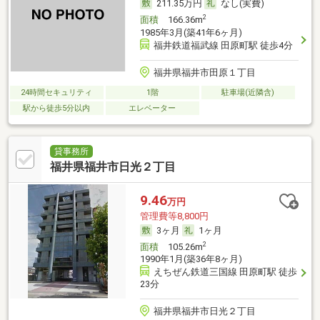
211.35万円
なし(実費)
2
面積
166.36m
1985年3月(築41年6ヶ月)
福井鉄道福武線 田原町駅 徒歩4分
福井県福井市田原１丁目
24時間セキュリティ
1階
駐車場(近隣含)
駅から徒歩5分以内
エレベーター
貸事務所
福井県福井市日光２丁目
9.46
万円
管理費等8,800円
3ヶ月
1ヶ月
2
面積
105.26m
1990年1月(築36年8ヶ月)
えちぜん鉄道三国線 田原町駅 徒歩
23分
福井県福井市日光２丁目