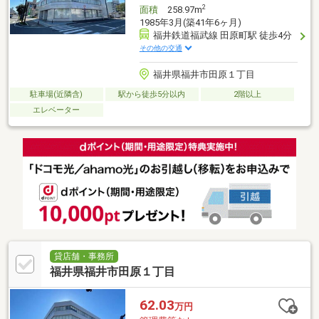
2
面積
258.97m
1985年3月(築41年6ヶ月)
福井鉄道福武線 田原町駅 徒歩4分
その他の交通
福井県福井市田原１丁目
駐車場(近隣含)
駅から徒歩5分以内
2階以上
エレベーター
貸店舗・事務所
福井県福井市田原１丁目
62.03
万円