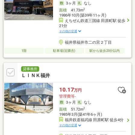
3ヶ月
なし
2
面積
41.73m
1986年10月(築39年11ヶ月)
えちぜん鉄道三国線 田原町駅 徒歩
21分
その他の交通
福井県福井市二の宮２丁目
1階
駐車場(近隣含)
駅から徒歩20分以内
貸事務所
ＬＩＮＫ福井
10.17
万円
管理費等-
3ヶ月
なし
2
面積
51.72m
1985年3月(築41年6ヶ月)
福井鉄道福武線 田原町駅 徒歩4分
その他の交通