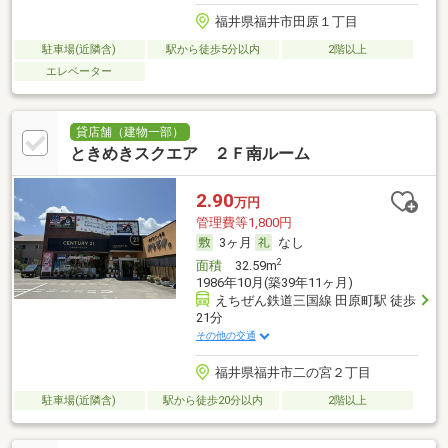
福井県福井市田原１丁目
駐車場(近隣含)
駅から徒歩5分以内
2階以上
エレベーター
貸店舗（建物一部）
ときめきスクエア ２Ｆ南ルーム
2.90
万円
管理費等1,800円
3ヶ月
なし
2
面積
32.59m
1986年10月(築39年11ヶ月)
えちぜん鉄道三国線 田原町駅 徒歩
21分
その他の交通
福井県福井市二の宮２丁目
駐車場(近隣含)
駅から徒歩20分以内
2階以上