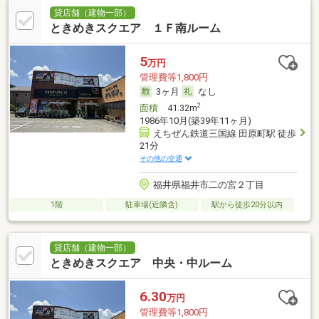
貸店舗（建物一部）
ときめきスクエア １Ｆ南ルーム
5
万円
管理費等1,800円
3ヶ月
なし
2
面積
41.32m
1986年10月(築39年11ヶ月)
えちぜん鉄道三国線 田原町駅 徒歩
21分
その他の交通
福井県福井市二の宮２丁目
1階
駐車場(近隣含)
駅から徒歩20分以内
貸店舗（建物一部）
ときめきスクエア 中央・中ルーム
6.30
万円
管理費等1,800円