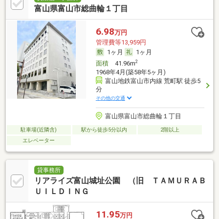
富山県富山市総曲輪１丁目
6.98
万円
管理費等13,959円
1ヶ月
1ヶ月
2
面積
41.96m
1968年4月(築58年5ヶ月)
富山地鉄富山市内線 荒町駅 徒歩5
分
その他の交通
富山県富山市総曲輪１丁目
駐車場(近隣含)
駅から徒歩5分以内
2階以上
エレベーター
貸事務所
リアライズ富山城址公園 （旧 ＴＡＭＵＲＡＢ
ＵＩＬＤＩＮＧ
11.95
万円