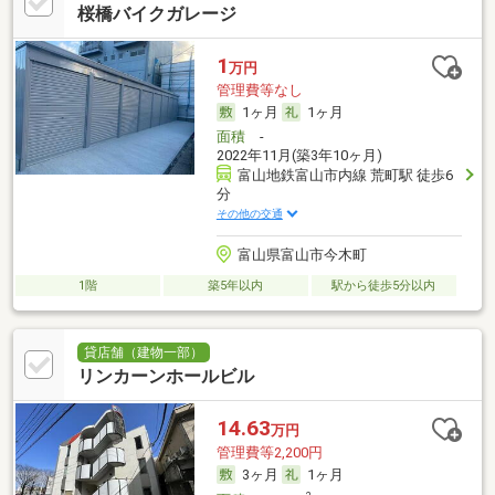
桜橋バイクガレージ
1
万円
管理費等なし
1ヶ月
1ヶ月
面積
-
2022年11月(築3年10ヶ月)
富山地鉄富山市内線 荒町駅 徒歩6
分
その他の交通
富山県富山市今木町
1階
築5年以内
駅から徒歩5分以内
貸店舗（建物一部）
リンカーンホールビル
14.63
万円
管理費等2,200円
3ヶ月
1ヶ月