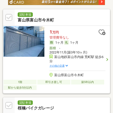
貸駐車場
富山県富山市今木町
1
万円
管理費等なし
1ヶ月
1ヶ月
面積
-
2022年11月(築3年10ヶ月)
富山地鉄富山市内線 荒町駅 徒歩6
分
その他の交通
富山県富山市今木町
1階
即引き渡し可
築5年以内
駅から徒歩5分以内
貸駐車場
桜橋バイクガレージ