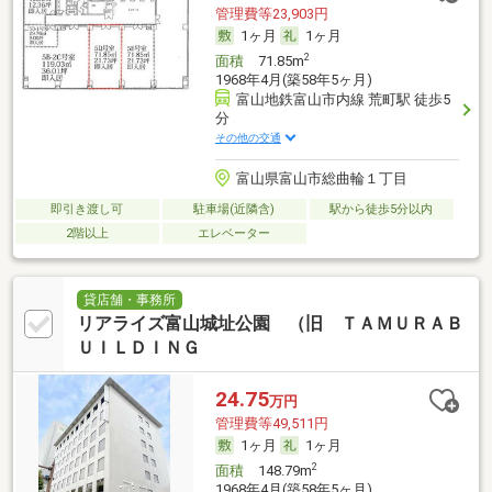
管理費等23,903円
1ヶ月
1ヶ月
2
面積
71.85m
1968年4月(築58年5ヶ月)
富山地鉄富山市内線 荒町駅 徒歩5
分
その他の交通
富山県富山市総曲輪１丁目
即引き渡し可
駐車場(近隣含)
駅から徒歩5分以内
2階以上
エレベーター
貸店舗・事務所
リアライズ富山城址公園 （旧 ＴＡＭＵＲＡＢ
ＵＩＬＤＩＮＧ
24.75
万円
管理費等49,511円
1ヶ月
1ヶ月
2
面積
148.79m
1968年4月(築58年5ヶ月)