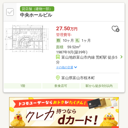
貸店舗（建物一部）
中央ホールビル
27.50
万円
管理費等-
10ヶ月
1ヶ月
2
面積
59.52m
1987年9月(築39年)
富山地鉄富山市内線 荒町駅 徒歩5
分
その他の交通
富山県富山市桜木町
1階
飲食店可
駅から徒歩5分以内