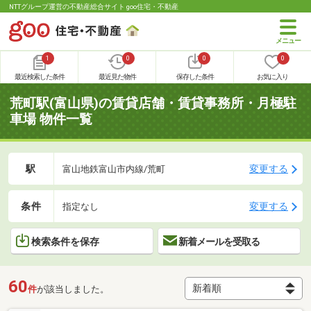
NTTグループ運営の不動産総合サイト goo住宅・不動産
1
0
0
0
最近検索した条件
最近見た物件
保存した条件
お気に入り
荒町駅(富山県)の賃貸店舗・賃貸事務所・月極駐
車場 物件一覧
駅
変更する
富山地鉄富山市内線/荒町
条件
変更する
指定なし
検索条件を保存
新着メールを受取る
60
件
が該当しました。