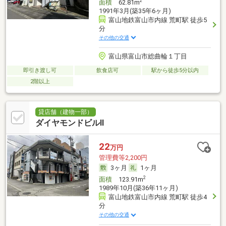
2
面積
62.81m
1991年3月(築35年6ヶ月)
富山地鉄富山市内線 荒町駅 徒歩5
分
その他の交通
富山県富山市総曲輪１丁目
即引き渡し可
飲食店可
駅から徒歩5分以内
2階以上
貸店舗（建物一部）
ダイヤモンドビルⅡ
22
万円
管理費等2,200円
3ヶ月
1ヶ月
2
面積
123.91m
1989年10月(築36年11ヶ月)
富山地鉄富山市内線 荒町駅 徒歩4
分
その他の交通