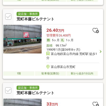
貸店舗・事務所
荒町本藤ビルテナント
26.40
万円
管理費等26,400円
5ヶ月
1ヶ月
2
面積
99.17m
1990年1月(築36年8ヶ月)
富山地鉄富山市内線 荒町駅 徒歩1
分
富山県富山市荒町
1階
駐車場(近隣含)
駅から徒歩1分以内
貸店舗・事務所
荒町本藤ビルテナント
33
万円