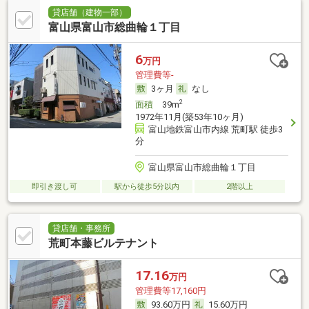
貸店舗（建物一部）
富山県富山市総曲輪１丁目
6
万円
管理費等-
3ヶ月
なし
2
面積
39m
1972年11月(築53年10ヶ月)
富山地鉄富山市内線 荒町駅 徒歩3
分
富山県富山市総曲輪１丁目
即引き渡し可
駅から徒歩5分以内
2階以上
貸店舗・事務所
荒町本藤ビルテナント
17.16
万円
管理費等17,160円
93.60万円
15.60万円