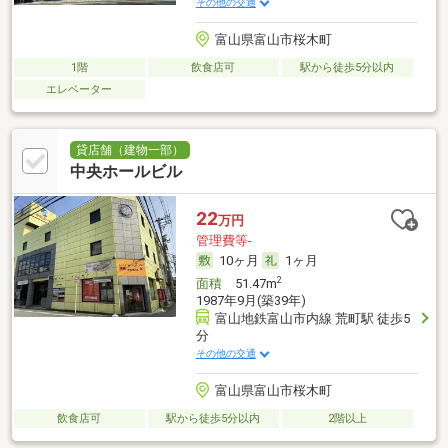
その他の交通
富山県富山市桜木町
1階
飲食店可
駅から徒歩5分以内
エレベーター
貸店舗（建物一部）
中央ホールビル
22
万円
管理費等-
10ヶ月
1ヶ月
2
面積
51.47m
1987年9月(築39年)
富山地鉄富山市内線 荒町駅 徒歩5
分
その他の交通
富山県富山市桜木町
飲食店可
駅から徒歩5分以内
2階以上