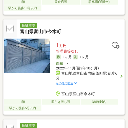
1階
飲食店可
駐車場(近隣含)
駅から徒歩10分以内
貸駐車場
富山県富山市今木町
1
万円
管理費等なし
1ヶ月
1ヶ月
面積
-
2022年11月(築3年10ヶ月)
富山地鉄富山市内線 荒町駅 徒歩6
分
その他の交通
富山県富山市今木町
1階
即引き渡し可
築5年以内
駅から徒歩5分以内
貸駐車場