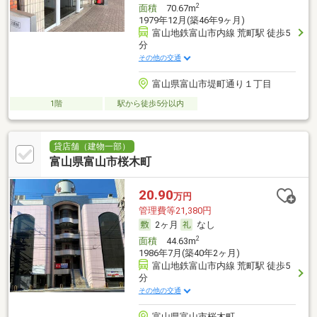
2
面積
70.67m
1979年12月(築46年9ヶ月)
富山地鉄富山市内線 荒町駅 徒歩5
分
その他の交通
富山県富山市堤町通り１丁目
1階
駅から徒歩5分以内
貸店舗（建物一部）
富山県富山市桜木町
20.90
万円
管理費等21,380円
2ヶ月
なし
2
面積
44.63m
1986年7月(築40年2ヶ月)
富山地鉄富山市内線 荒町駅 徒歩5
分
その他の交通
富山県富山市桜木町