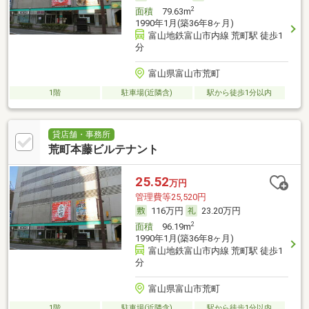
2
面積
79.63m
1990年1月(築36年8ヶ月)
富山地鉄富山市内線 荒町駅 徒歩1
分
富山県富山市荒町
1階
駐車場(近隣含)
駅から徒歩1分以内
貸店舗・事務所
荒町本藤ビルテナント
25.52
万円
管理費等25,520円
116万円
23.20万円
2
面積
96.19m
1990年1月(築36年8ヶ月)
富山地鉄富山市内線 荒町駅 徒歩1
分
富山県富山市荒町
1階
駐車場(近隣含)
駅から徒歩1分以内