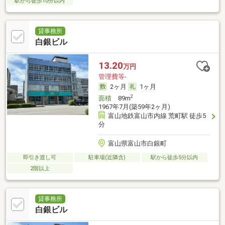
駅から徒歩10分以内
貸事務所
白銀ビル
13.20
万円
管理費等-
2ヶ月
1ヶ月
2
面積
89m
1967年7月(築59年2ヶ月)
富山地鉄富山市内線 荒町駅 徒歩5
分
富山県富山市白銀町
即引き渡し可
駐車場(近隣含)
駅から徒歩5分以内
2階以上
貸事務所
白銀ビル