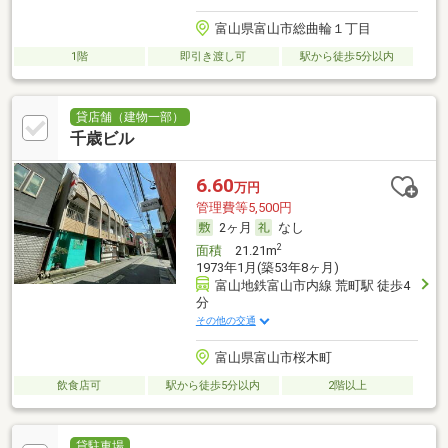
富山県富山市総曲輪１丁目
1階
即引き渡し可
駅から徒歩5分以内
貸店舗（建物一部）
千歳ビル
6.60
万円
管理費等5,500円
2ヶ月
なし
2
面積
21.21m
1973年1月(築53年8ヶ月)
富山地鉄富山市内線 荒町駅 徒歩4
分
その他の交通
富山県富山市桜木町
飲食店可
駅から徒歩5分以内
2階以上
貸駐車場