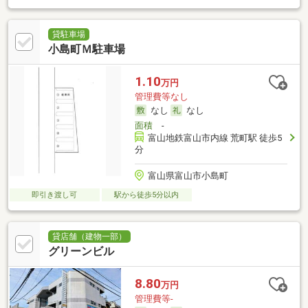
貸駐車場
小島町Ｍ駐車場
1.10
万円
管理費等なし
なし
なし
面積
-
富山地鉄富山市内線 荒町駅 徒歩5
分
富山県富山市小島町
即引き渡し可
駅から徒歩5分以内
貸店舗（建物一部）
グリーンビル
8.80
万円
管理費等-