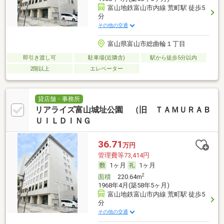
富山地鉄富山市内線 荒町駅 徒歩5
分
その他の交通
富山県富山市総曲輪１丁目
即引き渡し可
駐車場(近隣含)
駅から徒歩5分以内
2階以上
エレベーター
貸店舗・事務所
リアライズ富山城址公園 （旧 ＴＡＭＵＲＡＢ
ＵＩＬＤＩＮＧ
36.71
万円
管理費等73,414円
1ヶ月
1ヶ月
2
面積
220.64m
1968年4月(築58年5ヶ月)
富山地鉄富山市内線 荒町駅 徒歩5
分
その他の交通