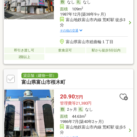
なし
なし
2
面積
109m
1987年12月(築38年9ヶ月)
富山地鉄富山市内線 荒町駅 徒歩3
分
その他の交通
富山県富山市総曲輪１丁目
即引き渡し可
飲食店可
駅から徒歩5分以内
2階以上
貸店舗（建物一部）
富山県富山市桜木町
20.90
万円
管理費等21,380円
2ヶ月
なし
2
面積
44.63m
1986年7月(築40年2ヶ月)
富山地鉄富山市内線 荒町駅 徒歩5
分