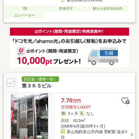
1階
飲食店可
駅から徒歩5分以内
エレベーター
貸店舗（建物一部）
第３ＫＳビル
7.70
万円
管理費等3,000円
3ヶ月
なし
2
面積
30.2m
2006年6月(築20年3ヶ月)
富山地鉄富山市内線 荒町駅 徒歩3
分