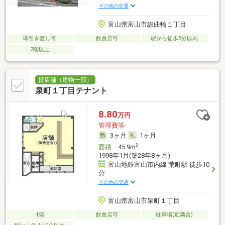
その他の交通
富山県富山市総曲輪１丁目
即引き渡し可
飲食店可
駅から徒歩5分以内
2階以上
貸店舗（建物一部）
泉町１丁目テナント
8.80
万円
管理費等-
3ヶ月
1ヶ月
2
面積
45.9m
1998年1月(築28年8ヶ月)
富山地鉄富山市内線 荒町駅 徒歩10
分
その他の交通
富山県富山市泉町１丁目
1階
飲食店可
駐車場(近隣含)