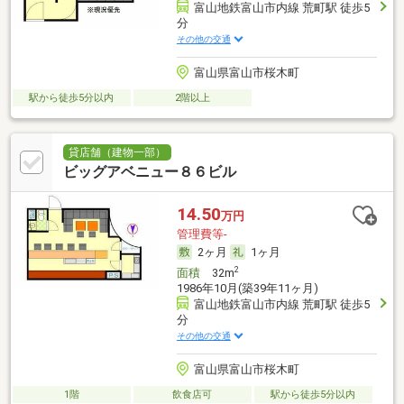
富山地鉄富山市内線 荒町駅 徒歩5
分
その他の交通
富山県富山市桜木町
駅から徒歩5分以内
2階以上
貸店舗（建物一部）
ビッグアベニュー８６ビル
14.50
万円
管理費等-
2ヶ月
1ヶ月
2
面積
32m
1986年10月(築39年11ヶ月)
富山地鉄富山市内線 荒町駅 徒歩5
分
その他の交通
富山県富山市桜木町
1階
飲食店可
駅から徒歩5分以内