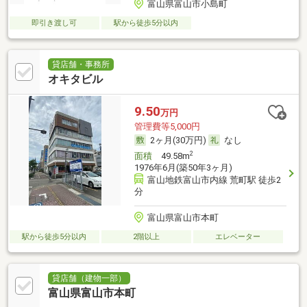
富山県富山市小島町
即引き渡し可
駅から徒歩5分以内
貸店舗・事務所
オキタビル
9.50
万円
管理費等5,000円
2ヶ月(30万円)
なし
2
面積
49.58m
1976年6月(築50年3ヶ月)
富山地鉄富山市内線 荒町駅 徒歩2
分
富山県富山市本町
駅から徒歩5分以内
2階以上
エレベーター
貸店舗（建物一部）
富山県富山市本町