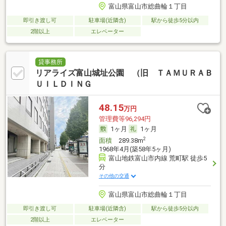
富山県富山市総曲輪１丁目
即引き渡し可
駐車場(近隣含)
駅から徒歩5分以内
2階以上
エレベーター
貸事務所
リアライズ富山城址公園 （旧 ＴＡＭＵＲＡＢ
ＵＩＬＤＩＮＧ
48.15
万円
管理費等96,294円
1ヶ月
1ヶ月
2
面積
289.38m
1968年4月(築58年5ヶ月)
富山地鉄富山市内線 荒町駅 徒歩5
分
その他の交通
富山県富山市総曲輪１丁目
即引き渡し可
駐車場(近隣含)
駅から徒歩5分以内
2階以上
エレベーター