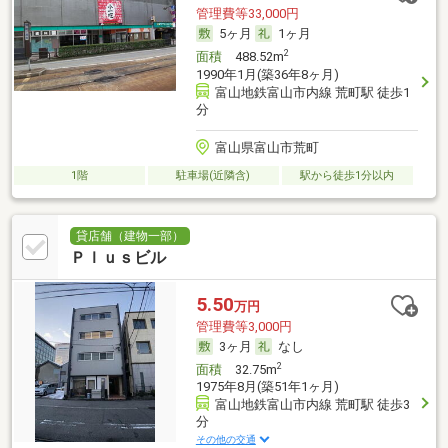
管理費等33,000円
5ヶ月
1ヶ月
2
面積
488.52m
1990年1月(築36年8ヶ月)
富山地鉄富山市内線 荒町駅 徒歩1
分
富山県富山市荒町
1階
駐車場(近隣含)
駅から徒歩1分以内
貸店舗（建物一部）
Ｐｌｕｓビル
5.50
万円
管理費等3,000円
3ヶ月
なし
2
面積
32.75m
1975年8月(築51年1ヶ月)
富山地鉄富山市内線 荒町駅 徒歩3
分
その他の交通