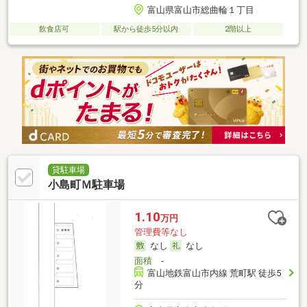
富山県富山市総曲輪１丁目
飲食店可
駅から徒歩5分以内
2階以上
貸駐車場
小島町Ｍ駐車場
1.10
万円
管理費等なし
なし
なし
面積
-
富山地鉄富山市内線 荒町駅 徒歩5
分