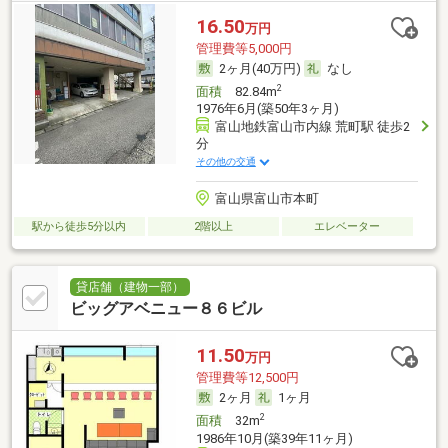
16.50
万円
管理費等5,000円
2ヶ月(40万円)
なし
2
面積
82.84m
1976年6月(築50年3ヶ月)
富山地鉄富山市内線 荒町駅 徒歩2
分
その他の交通
富山県富山市本町
駅から徒歩5分以内
2階以上
エレベーター
貸店舗（建物一部）
ビッグアベニュー８６ビル
11.50
万円
管理費等12,500円
2ヶ月
1ヶ月
2
面積
32m
1986年10月(築39年11ヶ月)