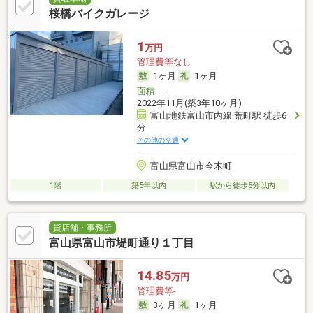
桜橋バイクガレージ
1
万円
管理費等なし
1ヶ月
1ヶ月
面積
-
2022年11月(築3年10ヶ月)
富山地鉄富山市内線 荒町駅 徒歩6
分
その他の交通
富山県富山市今木町
1階
築5年以内
駅から徒歩5分以内
貸店舗・事務所
富山県富山市堤町通り１丁目
14.85
万円
管理費等-
3ヶ月
1ヶ月