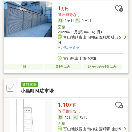
1
万円
管理費等なし
1ヶ月
1ヶ月
面積
-
2022年11月(築3年10ヶ月)
富山地鉄富山市内線 荒町駅 徒歩6
分
その他の交通
富山県富山市今木町
1階
築5年以内
駅から徒歩5分以内
貸駐車場
小島町Ｍ駐車場
1.10
万円
管理費等なし
なし
なし
面積
-
富山地鉄富山市内線 荒町駅 徒歩5