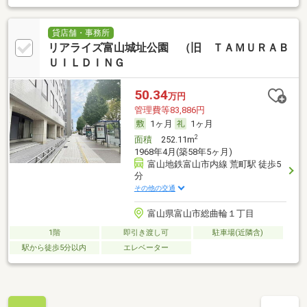
貸店舗・事務所
リアライズ富山城址公園 （旧 ＴＡＭＵＲＡＢ
ＵＩＬＤＩＮＧ
50.34
万円
管理費等83,886円
1ヶ月
1ヶ月
2
面積
252.11m
1968年4月(築58年5ヶ月)
富山地鉄富山市内線 荒町駅 徒歩5
分
その他の交通
富山県富山市総曲輪１丁目
1階
即引き渡し可
駐車場(近隣含)
駅から徒歩5分以内
エレベーター