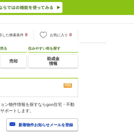
0
0
存した検索条件
お気に入り
売る
住みやすい街を探す
助成金
売却
情報
ョン物件情報を探すならgoo住宅・不動
がサポートします。