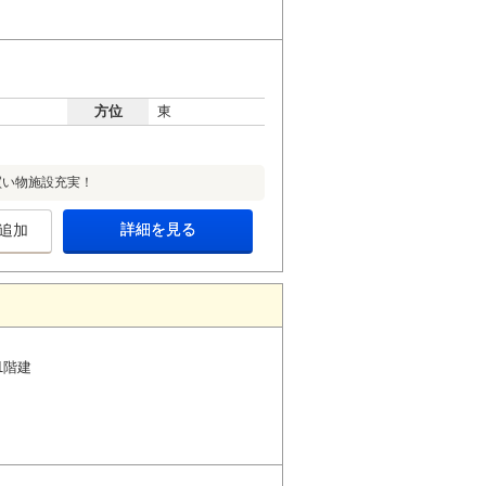
方位
東
買い物施設充実！
詳細を見る
追加
1階建