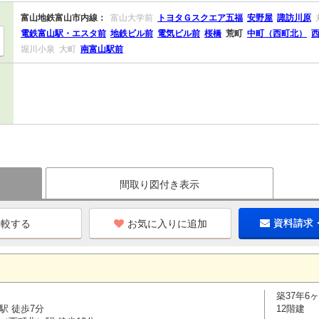
富山地鉄富山市内線：
富山大学前
トヨタＧスクエア五福
安野屋
諏訪川原
電鉄富山駅・エスタ前
地鉄ビル前
電気ビル前
桜橋
荒町
中町（西町北）
堀川小泉
大町
南富山駅前
間取り図付き表示
お気に入りに追加
資料請求
築37年6
駅 徒歩7分
12階建