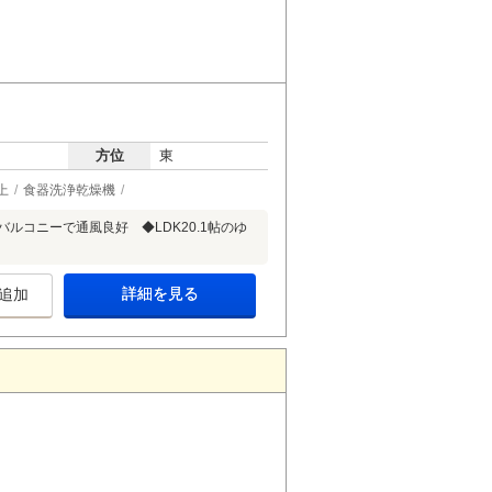
方位
東
上
食器洗浄乾燥機
ルコニーで通風良好 ◆LDK20.1帖のゆ
詳細を見る
追加