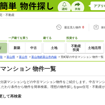
住宅・不動産
0
最近見た物件
保
一戸建てを買う
建てる
投資する
不動産
古
新築
中古
土地
土地活用
投資
陸
>
富山県
>
富山市
>
富山地鉄富山市内線
>
荒町駅の中古マンション 物件一覧
古マンション 物件一覧
古分譲マンションなどの中古マンション物件をご紹介します。中古マンシ
だわり条件から物件を簡単検索。理想の物件探しをgoo住宅・不動産
更して再検索