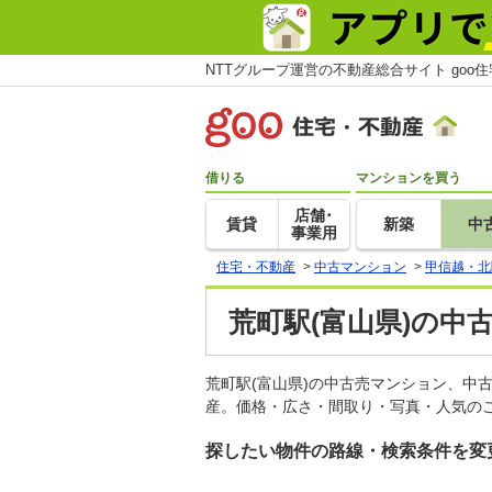
NTTグループ運営の不動産総合サイト goo
借りる
マンションを買う
店舗･
賃貸
新築
中
事業用
住宅・不動産
>
中古マンション
>
甲信越・北
荒町駅(富山県)の中
荒町駅(富山県)の中古売マンション、中
産。価格・広さ・間取り・写真・人気のこ
探したい物件の路線・検索条件を変