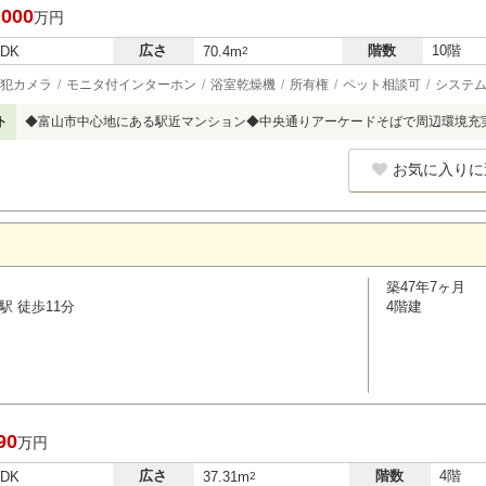
,000
万円
広さ
階数
10階
LDK
70.4m
2
犯カメラ
モニタ付インターホン
浴室乾燥機
所有権
ペット相談可
システ
ト
◆富山市中心地にある駅近マンション◆中央通りアーケードそばで周辺環境充
お気に入りに
築47年7ヶ月
駅 徒歩11分
4階建
90
万円
広さ
階数
4階
LDK
37.31m
2