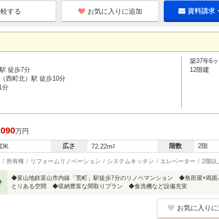
お気に入りに追加
資料請求
築37年6
駅 徒歩7分
12階建
（西町北）駅 徒歩10分
1分
,090
万円
広さ
階数
2階
LDK
72.22m
2
所有権
リフォームリノベーション
システムキッチン
エレベーター
2階以
◆富山地鉄富山市内線「荒町」駅徒歩7分のリノベマンション ◆角部屋×両面バ
ト
とりある空間 ◆収納豊富な間取りプラン ◆食洗機など設備充実
お気に入りに