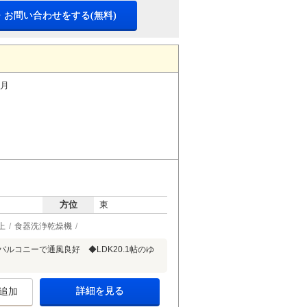
・お問い合わせをする(無料)
ヶ月
方位
東
上
食器洗浄乾燥機
ルコニーで通風良好 ◆LDK20.1帖のゆ
詳細を見る
追加