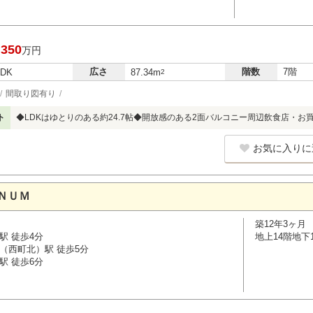
,350
万円
広さ
階数
7階
LDK
87.34m
2
間取り図有り
ト
◆LDKはゆとりのある約24.7帖◆開放感のある2面バルコニー周辺飲食店・お
お気に入りに
ＮＵＭ
築12年3ヶ月
駅 徒歩4分
地上14階地下
（西町北）駅 徒歩5分
駅 徒歩6分