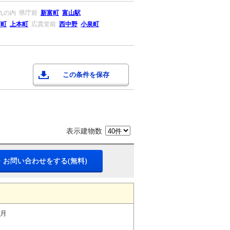
丸の内
県庁前
新富町
富山駅
西町
上本町
広貫堂前
西中野
小泉町
この条件を保存
表示建物数
・お問い合わせをする(無料)
ヶ月