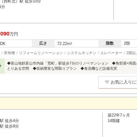
（西町北）駅 徒歩10分
1分
,090
万円
広さ
階数
2階
LDK
72.22m
2
所有権
リフォームリノベーション
システムキッチン
エレベーター
2階以
◆富山地鉄富山市内線「荒町」駅徒歩7分のリノベマンション ◆角部屋×両面バ
ト
とりある空間 ◆収納豊富な間取りプラン ◆食洗機など設備充実
お気に入りに
築22年7ヶ月
駅 徒歩4分
14階建
駅 徒歩8分