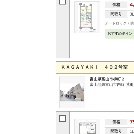
4
価格
間取り
3
オートロック
防
おすすめポイン
ＫＡＧＡＹＡＫＩ ４０２号室
富山県富山市柳町２
富山地鉄富山市内線 荒町
7
価格
間取り
1