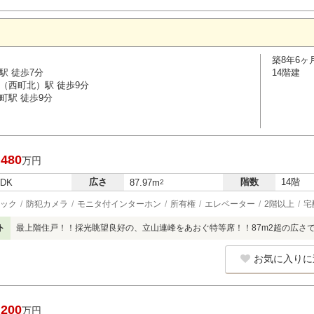
築8年6ヶ
駅 徒歩7分
14階建
（西町北）駅 徒歩9分
町駅 徒歩9分
,480
万円
広さ
階数
14階
LDK
87.97m
2
ック
防犯カメラ
モニタ付インターホン
所有権
エレベーター
2階以上
宅
ト
最上階住戸！！採光眺望良好の、立山連峰をあおぐ特等席！！87m2超の広さ
お気に入りに
,200
万円