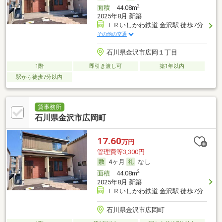
2
面積
44.08m
2025年8月 新築
ＩＲいしかわ鉄道 金沢駅 徒歩7分
その他の交通
石川県金沢市広岡１丁目
1階
即引き渡し可
築1年以内
駅から徒歩7分以内
貸事務所
石川県金沢市広岡町
17.60
万円
管理費等3,300円
4ヶ月
なし
2
面積
44.08m
2025年8月 新築
ＩＲいしかわ鉄道 金沢駅 徒歩7分
石川県金沢市広岡町