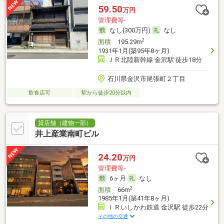
59.50
万円
管理費等-
なし(300万円)
なし
2
面積
195.29m
1931年1月(築95年8ヶ月)
ＪＲ北陸新幹線 金沢駅 徒歩18分
石川県金沢市尾張町２丁目
飲食店可
駅から徒歩20分以内
貸店舗（建物一部）
井上産業南町ビル
24.20
万円
管理費等-
6ヶ月
なし
2
面積
66m
1985年1月(築41年8ヶ月)
ＩＲいしかわ鉄道 金沢駅 徒歩22分
その他の交通