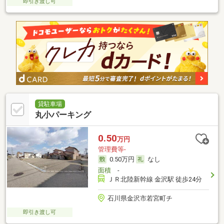
即引き渡し可
貸駐車場
丸小パーキング
0.50
万円
管理費等-
0.50万円
なし
面積
-
ＪＲ北陸新幹線 金沢駅 徒歩24分
石川県金沢市若宮町チ
即引き渡し可