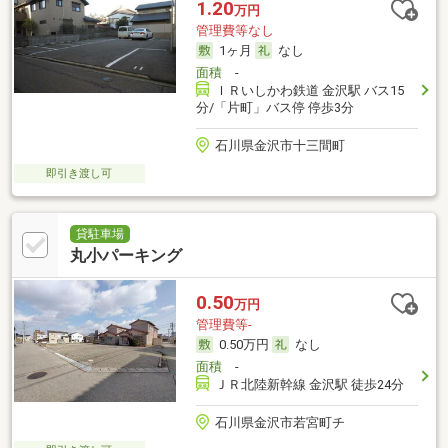
1.20
万円
管理費等なし
1ヶ月
なし
面積
-
ＩＲいしかわ鉄道 金沢駅 バス15
分/「片町」バス停 停歩3分
石川県金沢市十三間町
即引き渡し可
貸駐車場
丸小パーキング
0.50
万円
管理費等-
0.50万円
なし
面積
-
ＪＲ北陸新幹線 金沢駅 徒歩24分
石川県金沢市若宮町チ