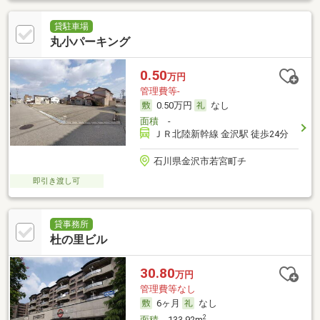
貸駐車場
丸小パーキング
0.50
万円
管理費等-
0.50万円
なし
面積
-
ＪＲ北陸新幹線 金沢駅 徒歩24分
石川県金沢市若宮町チ
即引き渡し可
貸事務所
杜の里ビル
30.80
万円
管理費等なし
6ヶ月
なし
2
面積
133.92m