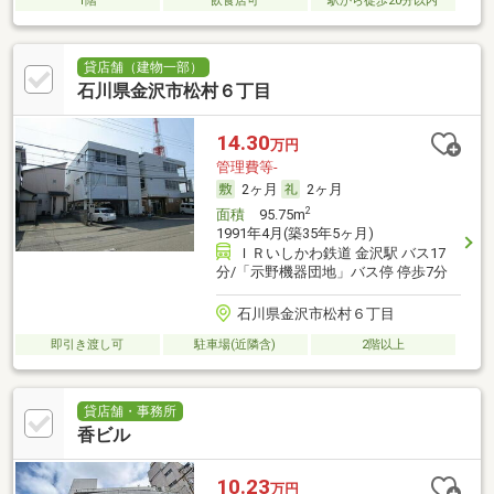
1階
飲食店可
駅から徒歩20分以内
貸店舗（建物一部）
石川県金沢市松村６丁目
14.30
万円
管理費等-
2ヶ月
2ヶ月
2
面積
95.75m
1991年4月(築35年5ヶ月)
ＩＲいしかわ鉄道 金沢駅 バス17
分/「示野機器団地」バス停 停歩7分
石川県金沢市松村６丁目
即引き渡し可
駐車場(近隣含)
2階以上
貸店舗・事務所
香ビル
10.23
万円