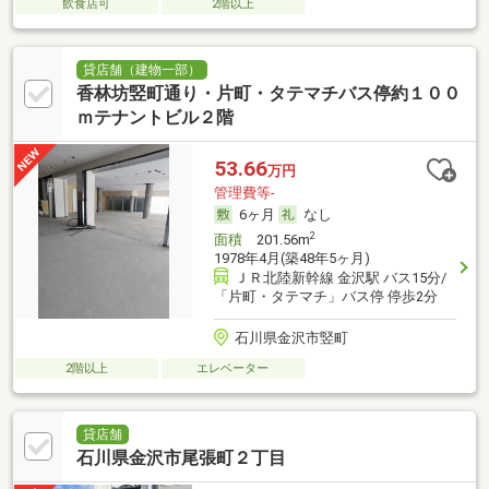
飲食店可
2階以上
貸店舗（建物一部）
香林坊竪町通り・片町・タテマチバス停約１００
ｍテナントビル２階
53.66
万円
管理費等-
6ヶ月
なし
2
面積
201.56m
1978年4月(築48年5ヶ月)
ＪＲ北陸新幹線 金沢駅 バス15分/
「片町・タテマチ」バス停 停歩2分
石川県金沢市竪町
2階以上
エレベーター
貸店舗
石川県金沢市尾張町２丁目