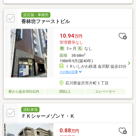
貸店舗・事務所
香林坊ファーストビル
10.94
万円
管理費等なし
3ヶ月
なし
2
面積
38.68m
1986年9月(築40年)
ＩＲいしかわ鉄道 金沢駅 徒歩23分
その他の交通
石川県金沢市片町１丁目
駅から徒歩20分以内
2階以上
エレベーター
貸駐車場
ＦＫシャーメゾンＹ・Ｋ
0.88
万円