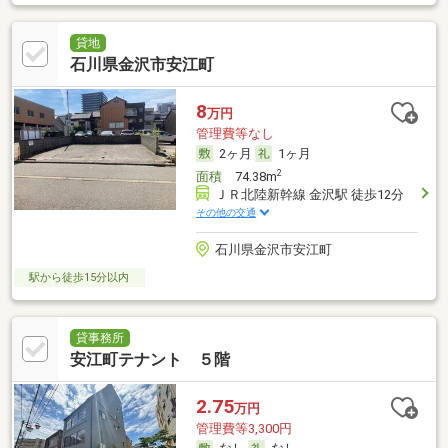
貸地
石川県金沢市安江町
8
万円
管理費等なし
2ヶ月
1ヶ月
2
面積
74.38m
ＪＲ北陸新幹線 金沢駅 徒歩12分
その他の交通
石川県金沢市安江町
駅から徒歩15分以内
貸事務所
安江町テナント ５階
2.75
万円
管理費等3,300円