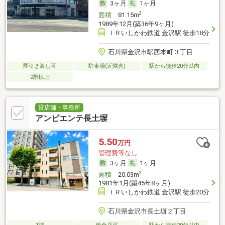
3ヶ月
1ヶ月
2
面積
81.15m
1989年12月(築36年9ヶ月)
ＩＲいしかわ鉄道 金沢駅 徒歩18分
石川県金沢市駅西本町３丁目
即引き渡し可
駐車場(近隣含)
駅から徒歩20分以内
2階以上
貸店舗・事務所
アンビエンテ長土塀
5.50
万円
管理費等なし
3ヶ月
1ヶ月
2
面積
20.03m
1981年1月(築45年8ヶ月)
ＩＲいしかわ鉄道 金沢駅 徒歩20分
石川県金沢市長土塀２丁目