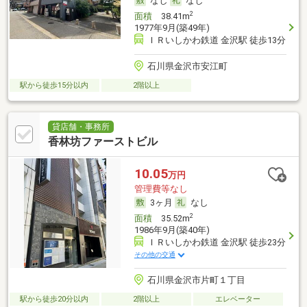
なし
なし
2
面積
38.41m
1977年9月(築49年)
ＩＲいしかわ鉄道 金沢駅 徒歩13分
石川県金沢市安江町
駅から徒歩15分以内
2階以上
貸店舗・事務所
香林坊ファーストビル
10.05
万円
管理費等なし
3ヶ月
なし
2
面積
35.52m
1986年9月(築40年)
ＩＲいしかわ鉄道 金沢駅 徒歩23分
その他の交通
石川県金沢市片町１丁目
駅から徒歩20分以内
2階以上
エレベーター