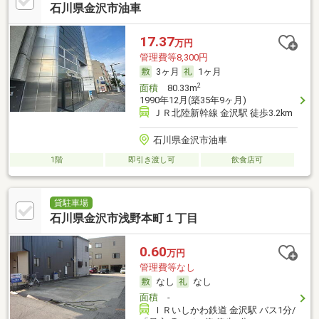
石川県金沢市油車
17.37
万円
管理費等8,300円
3ヶ月
1ヶ月
2
面積
80.33m
1990年12月(築35年9ヶ月)
ＪＲ北陸新幹線 金沢駅 徒歩3.2km
石川県金沢市油車
1階
即引き渡し可
飲食店可
貸駐車場
石川県金沢市浅野本町１丁目
0.60
万円
管理費等なし
なし
なし
面積
-
ＩＲいしかわ鉄道 金沢駅 バス1分/