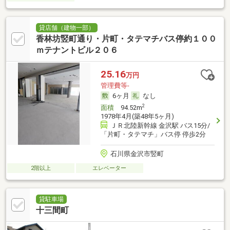
貸店舗（建物一部）
香林坊竪町通り・片町・タテマチバス停約１００
ｍテナントビル２０６
25.16
万円
管理費等-
6ヶ月
なし
2
面積
94.52m
1978年4月(築48年5ヶ月)
ＪＲ北陸新幹線 金沢駅 バス15分/
「片町・タテマチ」バス停 停歩2分
石川県金沢市竪町
2階以上
エレベーター
貸駐車場
十三間町