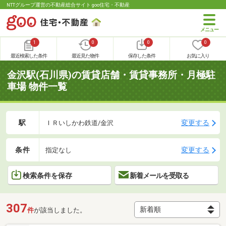
NTTグループ運営の不動産総合サイト goo住宅・不動産
1
0
0
0
最近検索した条件
最近見た物件
保存した条件
お気に入り
金沢駅(石川県)の賃貸店舗・賃貸事務所・月極駐
車場 物件一覧
駅
変更する
ＩＲいしかわ鉄道/金沢
条件
変更する
指定なし
検索条件を保存
新着メールを受取る
307
件
が該当しました。