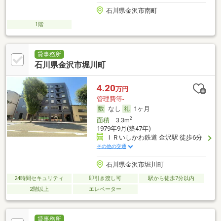
石川県金沢市南町
1階
貸事務所
石川県金沢市堀川町
4.20
万円
管理費等-
なし
1ヶ月
2
面積
3.3m
1979年9月(築47年)
ＩＲいしかわ鉄道 金沢駅 徒歩6分
その他の交通
石川県金沢市堀川町
24時間セキュリティ
即引き渡し可
駅から徒歩7分以内
2階以上
エレベーター
貸事務所