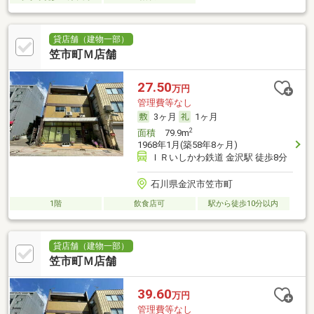
貸店舗（建物一部）
笠市町Ｍ店舗
27.50
万円
管理費等なし
3ヶ月
1ヶ月
2
面積
79.9m
1968年1月(築58年8ヶ月)
ＩＲいしかわ鉄道 金沢駅 徒歩8分
石川県金沢市笠市町
1階
飲食店可
駅から徒歩10分以内
貸店舗（建物一部）
笠市町Ｍ店舗
39.60
万円
管理費等なし