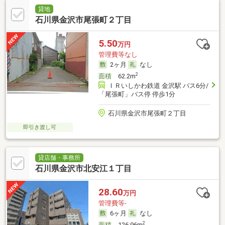
貸地
石川県金沢市尾張町２丁目
5.50
万円
管理費等なし
2ヶ月
なし
2
面積
62.2m
ＩＲいしかわ鉄道 金沢駅 バス6分/
「尾張町」バス停 停歩1分
石川県金沢市尾張町２丁目
即引き渡し可
貸店舗・事務所
石川県金沢市北安江１丁目
28.60
万円
管理費等-
6ヶ月
なし
2
面積
126.96m