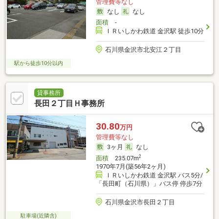
管理費等なし
なし
なし
面積
-
ＩＲいしかわ鉄道 金沢駅 徒歩10分
石川県金沢市北安江２丁目
駅から徒歩10分以内
貸事務所
長田２丁目Ｈ事務所
30.80
万円
管理費等なし
3ヶ月
なし
2
面積
235.07m
1970年7月(築56年2ヶ月)
ＩＲいしかわ鉄道 金沢駅 バス5分/
「長田町（石川県）」バス停 停歩7分
石川県金沢市長田２丁目
駐車場(近隣含)