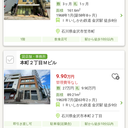
3ヶ月
1ヶ月
2
面積
161.6m
1968年1月(築58年8ヶ月)
ＩＲいしかわ鉄道 金沢駅 徒歩8分
石川県金沢市笠市町
1階
飲食店可
駅から徒歩10分以内
貸店舗・事務所
本町２丁目Ｍビル
9.90
万円
管理費等なし
27万円
9.90万円
2
面積
89.21m
1963年7月(築63年2ヶ月)
ＩＲいしかわ鉄道 金沢駅 徒歩9分
石川県金沢市本町２丁目
即引き渡し可
駐車場(近隣含)
駅から徒歩10分以内