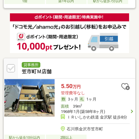
1階
築1年以内
駅から徒歩7分以内
貸事務所
笠市町Ｍ店舗
5.50
万円
管理費等なし
3ヶ月
1ヶ月
2
面積
39m
1968年1月(築58年8ヶ月)
ＩＲいしかわ鉄道 金沢駅 徒歩8分
石川県金沢市笠市町
駅から徒歩10分以内
2階以上