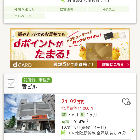
石川県金沢市片町２丁目
即引き渡し可
飲食店可
2階以上
エレベーター
貸店舗・事務所
香ビル
21.92
万円
管理費等11,000円
3ヶ月
1ヶ月
2
面積
91.47m
1973年5月(築53年4ヶ月)
ＪＲ北陸新幹線 金沢駅 徒歩28分