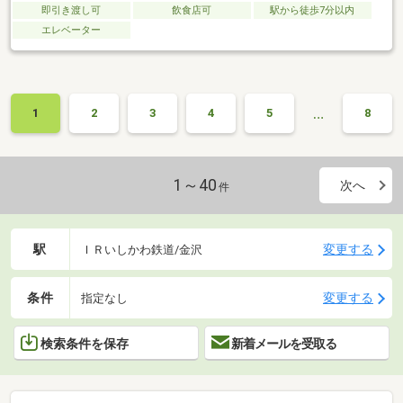
即引き渡し可
飲食店可
駅から徒歩7分以内
エレベーター
…
1
2
3
4
5
8
1～40
次へ
件
駅
変更する
ＩＲいしかわ鉄道/金沢
条件
変更する
指定なし
検索条件を保存
新着メールを受取る