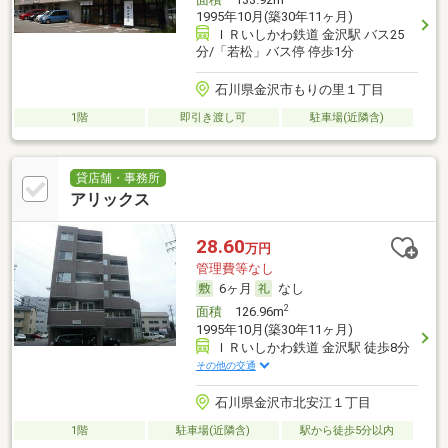
1995年10月(築30年11ヶ月)
ＩＲいしかわ鉄道 金沢駅 バス25
分/「若松」バス停 停歩1分
石川県金沢市もりの里１丁目
1階
即引き渡し可
駐車場(近隣含)
貸店舗・事務所
アリックス
28.60
万円
管理費等なし
6ヶ月
なし
2
面積
126.96m
1995年10月(築30年11ヶ月)
ＩＲいしかわ鉄道 金沢駅 徒歩8分
その他の交通
石川県金沢市北安江１丁目
1階
駐車場(近隣含)
駅から徒歩5分以内