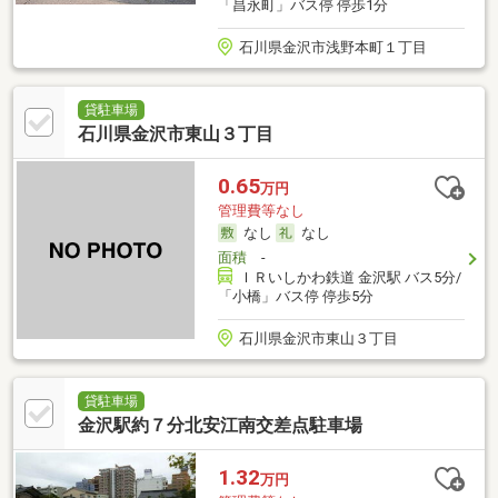
「昌永町」バス停 停歩1分
石川県金沢市浅野本町１丁目
貸駐車場
石川県金沢市東山３丁目
0.65
万円
管理費等なし
なし
なし
面積
-
ＩＲいしかわ鉄道 金沢駅 バス5分/
「小橋」バス停 停歩5分
石川県金沢市東山３丁目
貸駐車場
金沢駅約７分北安江南交差点駐車場
1.32
万円