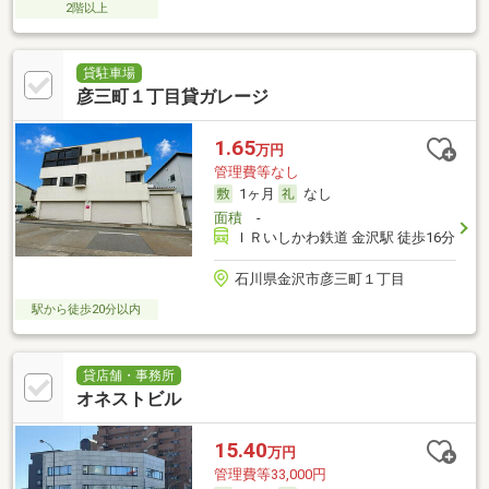
2階以上
貸駐車場
彦三町１丁目貸ガレージ
1.65
万円
管理費等なし
1ヶ月
なし
面積
-
ＩＲいしかわ鉄道 金沢駅 徒歩16分
石川県金沢市彦三町１丁目
駅から徒歩20分以内
貸店舗・事務所
オネストビル
15.40
万円
管理費等33,000円