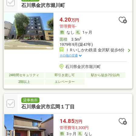
石川県金沢市堀川町
4.20
万円
管理費等-
なし
1ヶ月
2
面積
3.5m
1979年9月(築47年)
ＩＲいしかわ鉄道 金沢駅 徒歩6分
その他の交通
石川県金沢市堀川町
24時間セキュリティ
即引き渡し可
駅から徒歩7分以内
2階以上
エレベーター
貸事務所
石川県金沢市広岡１丁目
14.85
万円
管理費等3,300円
3ヶ月
なし