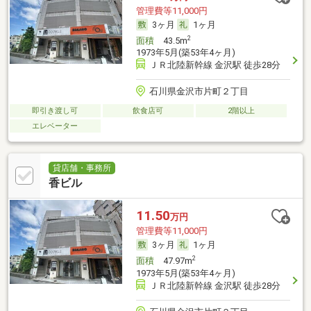
管理費等11,000円
3ヶ月
1ヶ月
2
面積
43.5m
1973年5月(築53年4ヶ月)
ＪＲ北陸新幹線 金沢駅 徒歩28分
石川県金沢市片町２丁目
即引き渡し可
飲食店可
2階以上
エレベーター
貸店舗・事務所
香ビル
11.50
万円
管理費等11,000円
3ヶ月
1ヶ月
2
面積
47.97m
1973年5月(築53年4ヶ月)
ＪＲ北陸新幹線 金沢駅 徒歩28分