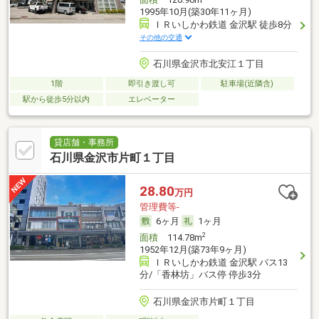
1995年10月(築30年11ヶ月)
ＩＲいしかわ鉄道 金沢駅 徒歩8分
その他の交通
石川県金沢市北安江１丁目
1階
即引き渡し可
駐車場(近隣含)
駅から徒歩5分以内
エレベーター
貸店舗・事務所
石川県金沢市片町１丁目
28.80
万円
管理費等-
6ヶ月
1ヶ月
2
面積
114.78m
1952年12月(築73年9ヶ月)
ＩＲいしかわ鉄道 金沢駅 バス13
分/「香林坊」バス停 停歩3分
石川県金沢市片町１丁目