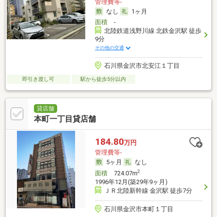
管理費等-
なし
1ヶ月
面積
-
北陸鉄道浅野川線 北鉄金沢駅 徒歩
9分
その他の交通
石川県金沢市北安江１丁目
即引き渡し可
駅から徒歩5分以内
貸店舗
本町一丁目貸店舗
184.80
万円
管理費等-
5ヶ月
なし
2
面積
724.07m
1996年12月(築29年9ヶ月)
ＪＲ北陸新幹線 金沢駅 徒歩7分
石川県金沢市本町１丁目