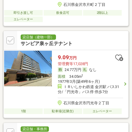
石川県金沢市片町２丁目
即引き渡し可
飲食店可
2階以上
エレベーター
貸店舗（建物一部）
サンピア泉ヶ丘テナント
9.09
万円
管理費等17,028円
24.77万円
なし
2
面積
34.05m
1977年3月(築49年6ヶ月)
ＩＲいしかわ鉄道 金沢駅 バス31
分/「円光寺」バス停 停歩7分
石川県金沢市円光寺２丁目
1階
駐車場(近隣含)
エレベーター
貸店舗・事務所