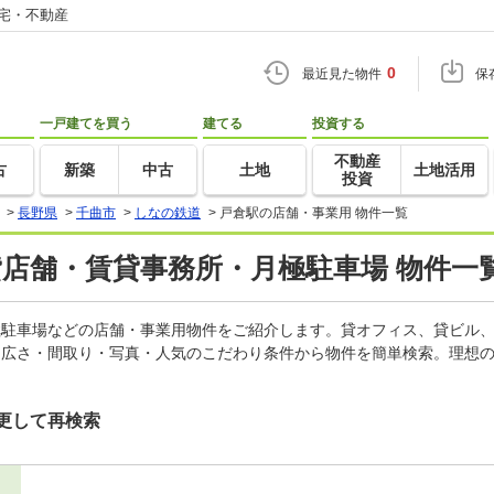
住宅・不動産
0
最近見た物件
保
一戸建てを買う
建てる
投資する
不動産
古
新築
中古
土地
土地活用
投資
>
長野県
>
千曲市
>
しなの鉄道
>
戸倉駅の店舗・事業用 物件一覧
貸店舗・賃貸事務所・月極駐車場 物件一
月極駐車場などの店舗・事業用物件をご紹介します。貸オフィス、貸ビル
・広さ・間取り・写真・人気のこだわり条件から物件を簡単検索。理想の
更して再検索