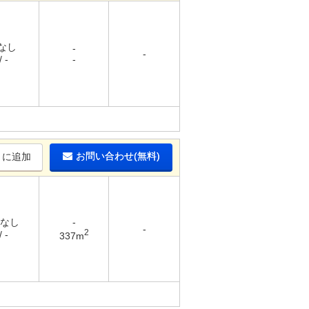
 なし
-
-
 -
-
お問い合わせ(無料)
りに追加
 なし
-
-
2
 -
337m