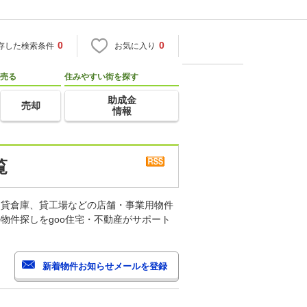
0
0
存した検索条件
お気に入り
売る
住みやすい街を探す
助成金
売却
情報
覧
、貸倉庫、貸工場などの店舗・事業用物件
物件探しをgoo住宅・不動産がサポート