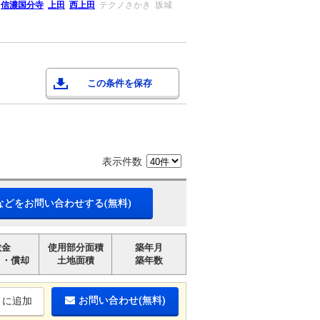
信濃国分寺
上田
西上田
テクノさかき
坂城
この条件を保存
表示件数
などをお問い合わせする(無料)
敷金
使用部分面積
築年月
引・償却
土地面積
築年数
お問い合わせ(無料)
りに追加