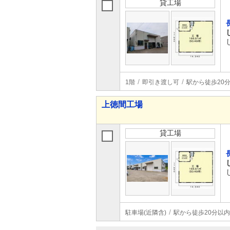
貸工場
1階
即引き渡し可
駅から徒歩20
上徳間工場
貸工場
駐車場(近隣含)
駅から徒歩20分以内