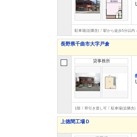
駐車場(近隣含)
駅から徒歩5分以内
長野県千曲市大字戸倉
貸事務所
1階
即引き渡し可
駐車場(近隣含)
上徳間工場Ｄ