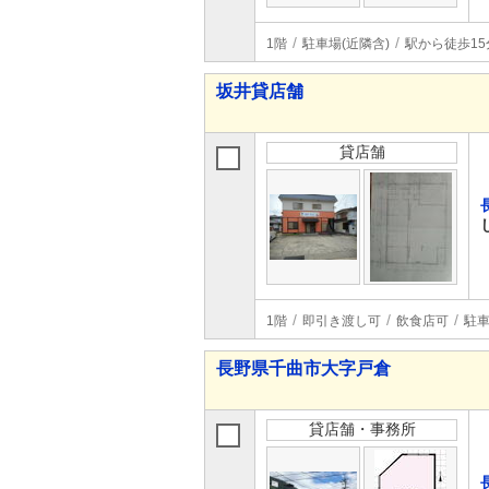
1階
駐車場(近隣含)
駅から徒歩15
坂井貸店舗
貸店舗
1階
即引き渡し可
飲食店可
駐車
長野県千曲市大字戸倉
貸店舗・事務所