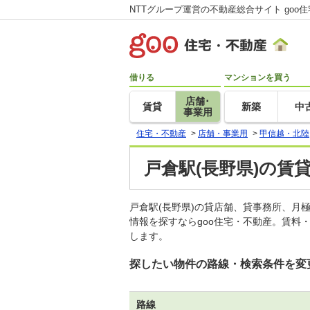
NTTグループ運営の不動産総合サイト goo
借りる
マンションを買う
店舗･
賃貸
新築
中
事業用
住宅・不動産
>
店舗・事業用
>
甲信越・北陸
戸倉駅(長野県)の賃
戸倉駅(長野県)の貸店舗、貸事務所、
情報を探すならgoo住宅・不動産。賃料
します。
探したい物件の路線・検索条件を変
路線