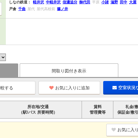
しなの鉄道：
軽井沢
中軽井沢
信濃追分
御代田
平原
小諸
滋野
田中
大屋
戸倉
千曲
屋代
屋代高校前
篠ノ井
間取り図付き表示
お気に入りに追加
空室状況
所在地/交通
賃料
礼金/
（駅/バス 所要時間）
管理費等
保証金/敷
お気に入