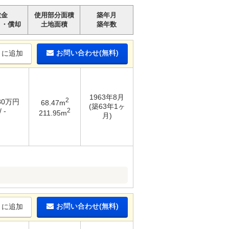
敷金
使用部分面積
築年月
引・償却
土地面積
築年数
お問い合わせ(無料)
りに追加
1963年8月
2
.80万円
68.47m
(築63年1ヶ
2
 -
211.95m
月)
お問い合わせ(無料)
りに追加