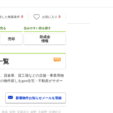
0
0
存した検索条件
お気に入り
売る
住みやすい街を探す
助成金
売却
情報
一覧
ル、貸倉庫、貸工場などの店舗・事業用物
の物件探しをgoo住宅・不動産がサポー
町
穂高
有明
安曇追分
細野
北細野
信濃松川