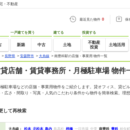
住宅・不動産
0
最近見た物件
保
一戸建てを買う
建てる
投資する
不動産
古
新築
中古
土地
土地活用
投資
>
長野県
>
安曇野市
>
大糸線
>
南豊科駅の店舗・事業用 物件一覧
賃貸店舗・賃貸事務所・月極駐車場 物件
、月極駐車場などの店舗・事業用物件をご紹介します。貸オフィス、貸ビ
料・広さ・間取り・写真・人気のこだわり条件から物件を簡単検索。理想
更して再検索
大糸線：
松本
北松本
島内
島高松
梓橋
一日市場
中萱
南豊科
豊科
柏矢