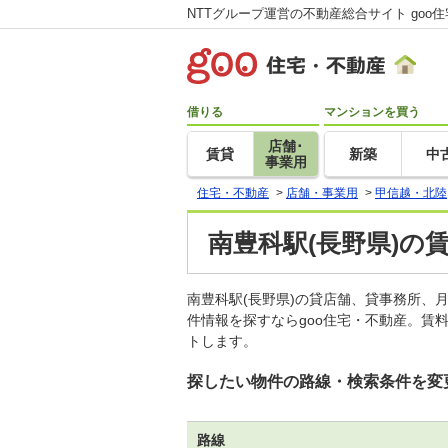
NTTグループ運営の不動産総合サイト goo
借りる
マンションを買う
店舗･
賃貸
新築
中
事業用
住宅・不動産
>
店舗・事業用
>
甲信越・北陸
南豊科駅(長野県)の
南豊科駅(長野県)の貸店舗、貸事務所
件情報を探すならgoo住宅・不動産。賃
トします。
探したい物件の路線・検索条件を変
路線