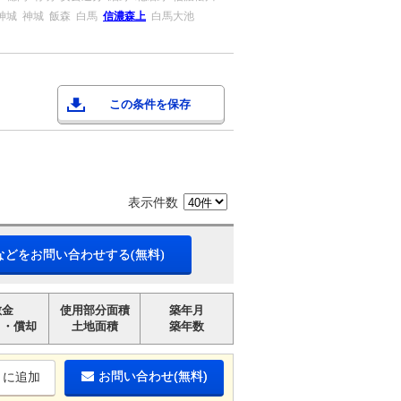
神城
神城
飯森
白馬
信濃森上
白馬大池
この条件を保存
表示件数
などをお問い合わせする(無料)
敷金
使用部分面積
築年月
引・償却
土地面積
築年数
お問い合わせ(無料)
りに追加