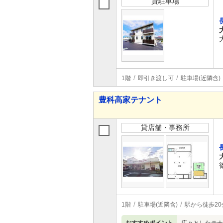
貸駐車場
1階
即引き渡し可
駐車場(近隣含)
豊科高家テナント
貸店舗・事務所
1階
駐車場(近隣含)
駅から徒歩20