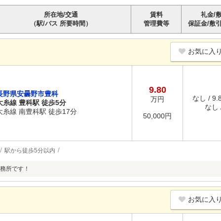
所在地/交通
賃料
礼金/
（駅/バス 所要時間）
管理費等
保証金/敷
お気に入
9.80
長野県安曇野市豊科
なし / 9
万円
大糸線 豊科駅 徒歩5分
なし /
大糸線 南豊科駅 徒歩17分
50,000円
駅から徒歩5分以内
務所です！
お気に入