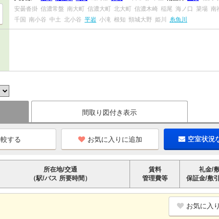
安曇沓掛
信濃常盤
南大町
信濃大町
北大町
信濃木崎
稲尾
海ノ口
簗場
南
千国
南小谷
中土
北小谷
平岩
小滝
根知
頸城大野
姫川
糸魚川
間取り図付き表示
お気に入りに追加
空室状況
所在地/交通
賃料
礼金/
（駅/バス 所要時間）
管理費等
保証金/敷
お気に入