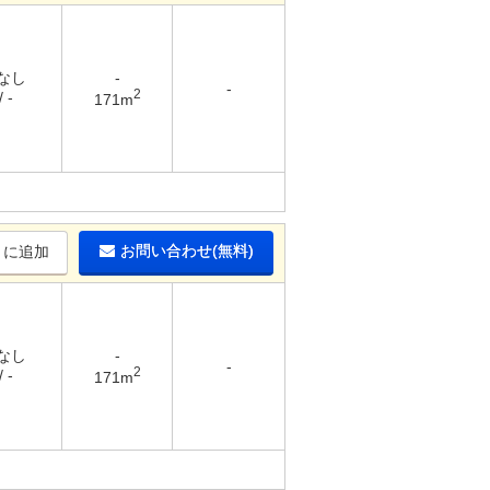
 なし
-
-
2
 -
171m
お問い合わせ(無料)
りに追加
 なし
-
-
2
 -
171m