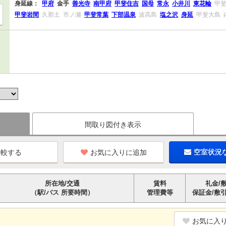
身延線：
甲府
金手
善光寺
南甲府
甲斐住吉
国母
常永
小井川
東花輪
甲
甲斐岩間
久那土
市ノ瀬
甲斐常葉
下部温泉
波高島
塩之沢
身延
甲斐大島
間取り図付き表示
お気に入りに追加
空室状況
所在地/交通
賃料
礼金/
（駅/バス 所要時間）
管理費等
保証金/敷
お気に入