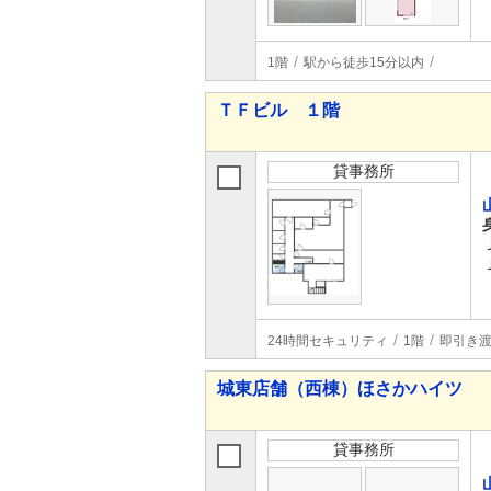
1階
駅から徒歩15分以内
ＴＦビル １階
貸事務所
24時間セキュリティ
1階
即引き
城東店舗（西棟）ほさかハイツ
貸事務所