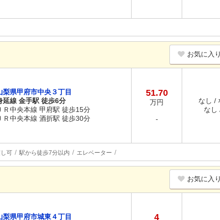
お気に入
山梨県甲府市中央３丁目
51.70
身延線 金手駅 徒歩6分
なし /
万円
ＪＲ中央本線 甲府駅 徒歩15分
なし /
ＪＲ中央本線 酒折駅 徒歩30分
-
渡し可
駅から徒歩7分以内
エレベーター
お気に入
4
山梨県甲府市城東４丁目