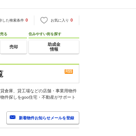
0
0
存した検索条件
お気に入り
売る
住みやすい街を探す
助成金
売却
情報
覧
、貸倉庫、貸工場などの店舗・事業用物件
物件探しをgoo住宅・不動産がサポート