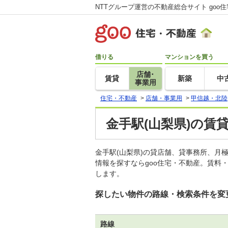
NTTグループ運営の不動産総合サイト goo
借りる
マンションを買う
店舗･
賃貸
新築
中
事業用
住宅・不動産
>
店舗・事業用
>
甲信越・北陸
金手駅(山梨県)の賃
金手駅(山梨県)の貸店舗、貸事務所、
情報を探すならgoo住宅・不動産。賃料
します。
探したい物件の路線・検索条件を変
路線