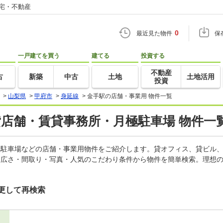
住宅・不動産
0
最近見た物件
保
一戸建てを買う
建てる
投資する
不動産
古
新築
中古
土地
土地活用
投資
>
山梨県
>
甲府市
>
身延線
>
金手駅の店舗・事業用 物件一覧
貸店舗・賃貸事務所・月極駐車場 物件一
月極駐車場などの店舗・事業用物件をご紹介します。貸オフィス、貸ビル
・広さ・間取り・写真・人気のこだわり条件から物件を簡単検索。理想の
更して再検索