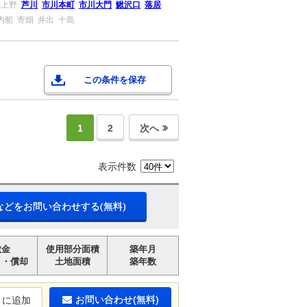
斐上野
芦川
市川本町
市川大門
鰍沢口
落居
内船
寄畑
井出
十島
この条件を保存
1
2
次へ
表示件数
などをお問い合わせする(無料)
敷金
使用部分面積
築年月
引・償却
土地面積
築年数
お問い合わせ(無料)
りに追加