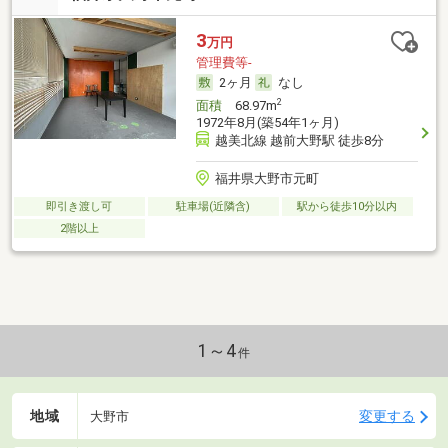
3
万円
管理費等-
2ヶ月
なし
2
面積
68.97m
1972年8月(築54年1ヶ月)
越美北線 越前大野駅 徒歩8分
福井県大野市元町
即引き渡し可
駐車場(近隣含)
駅から徒歩10分以内
2階以上
1～4
件
地域
変更する
大野市