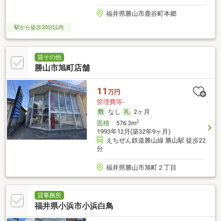
福井県勝山市鹿谷町本郷
駅から徒歩20分以内
貸その他
勝山市旭町店舗
11
万円
管理費等-
なし
2ヶ月
2
面積
576.3m
1993年12月(築32年9ヶ月)
えちぜん鉄道勝山線 勝山駅 徒歩22
分
福井県勝山市旭町２丁目
貸事務所
福井県小浜市小浜白鳥