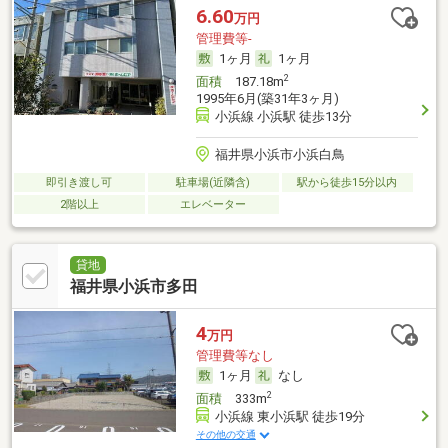
6.60
万円
管理費等-
1ヶ月
1ヶ月
2
面積
187.18m
1995年6月(築31年3ヶ月)
小浜線 小浜駅 徒歩13分
福井県小浜市小浜白鳥
即引き渡し可
駐車場(近隣含)
駅から徒歩15分以内
2階以上
エレベーター
貸地
福井県小浜市多田
4
万円
管理費等なし
1ヶ月
なし
2
面積
333m
小浜線 東小浜駅 徒歩19分
その他の交通