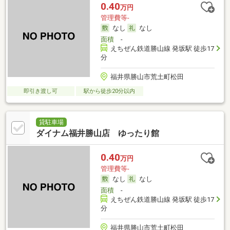
0.40
万円
管理費等-
なし
なし
面積
-
えちぜん鉄道勝山線 発坂駅 徒歩17
分
福井県勝山市荒土町松田
即引き渡し可
駅から徒歩20分以内
貸駐車場
ダイナム福井勝山店 ゆったり館
0.40
万円
管理費等-
なし
なし
面積
-
えちぜん鉄道勝山線 発坂駅 徒歩17
分
福井県勝山市荒土町松田