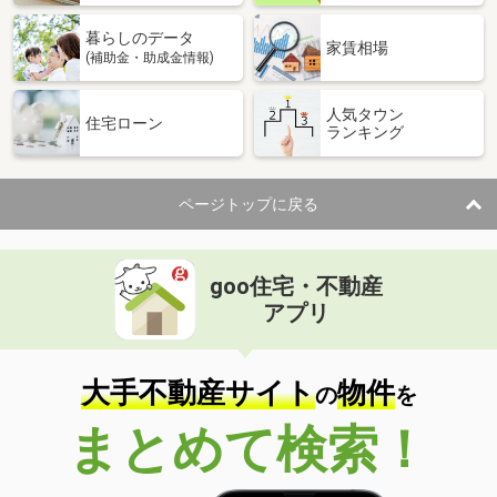
暮らしのデータ
家賃相場
(補助金・助成金情報)
人気タウン
住宅ローン
ランキング
ページトップに戻る
goo住宅・不動産
アプリ
大手不動産サイト
物件
の
を
まとめて検索！