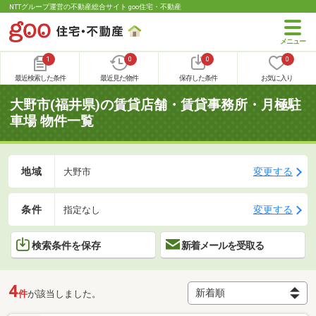
NTTグループ運営の不動産総合サイト goo住宅・不動産
1
0
0
0
最近検索した条件
最近見た物件
保存した条件
お気に入り
大野市(福井県)の賃貸店舗・賃貸事務所・月極駐
車場 物件一覧
地域
変更する
大野市
条件
変更する
指定なし
検索条件を保存
新着メールを受取る
4
件
が該当しました。