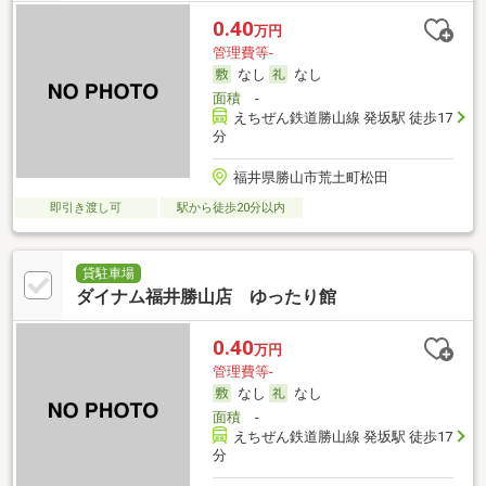
0.40
万円
管理費等-
なし
なし
面積
-
えちぜん鉄道勝山線 発坂駅 徒歩17
分
福井県勝山市荒土町松田
即引き渡し可
駅から徒歩20分以内
貸駐車場
ダイナム福井勝山店 ゆったり館
0.40
万円
管理費等-
なし
なし
面積
-
えちぜん鉄道勝山線 発坂駅 徒歩17
分