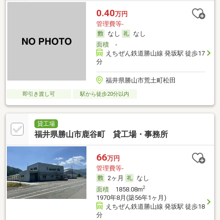
0.40
万円
管理費等-
なし
なし
面積
-
えちぜん鉄道勝山線 発坂駅 徒歩17
分
福井県勝山市荒土町松田
即引き渡し可
駅から徒歩20分以内
貸工場
福井県勝山市鹿谷町 貸工場・事務所
66
万円
管理費等-
2ヶ月
なし
2
面積
1858.08m
1970年8月(築56年1ヶ月)
えちぜん鉄道勝山線 発坂駅 徒歩18
分