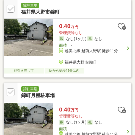
貸駐車場
福井県大野市錦町
0.40
万円
管理費等なし
なし(1ヶ月)
なし
面積
-
越美北線 越前大野駅 徒歩11分
福井県大野市錦町
即引き渡し可
駅から徒歩15分以内
貸駐車場
錦町月極駐車場
0.40
万円
管理費等なし
なし(1ヶ月)
なし
面積
-
越美北線 越前大野駅 徒歩11分