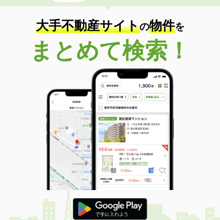
大手不動産サイト
物件
の
を
まとめて検索！