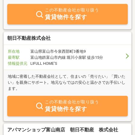
しており、お客様の「なんかない？」にお応えしております。数あ
る物件の中から満足する一室を選ぶためのサポートを誠心誠意させ
この不動産会社が取り扱う
ていただきます。管理においては富山市南部を中心にオーナー様の
賃貸物件を探す
期待に応えるべく、入居率ＵＰを目指したご提案を的確に行ってお
ります。売買部門では売地、投資物件等、幅広く取り扱物件を拡充
させ、多数ご案内させていただいていております。４１号線掛尾交
差点からすぐそばにありますので、お気軽にお立寄り下さい。
朝日不動産株式会社
所在地
富山県富山市今泉西部町3番地9
最寄駅
富山地鉄富山市内線 堀川小泉駅 徒歩15分
情報提供元
LIFULL HOME'S
地域に密着した不動産会社として、住まいの「売りたい」「買いた
い」を親身にサポート。地元ならではの安心と温かさでお手伝いし
ます。
この不動産会社が取り扱う
賃貸物件を探す
アパマンショップ富山南店 朝日不動産 株式会社