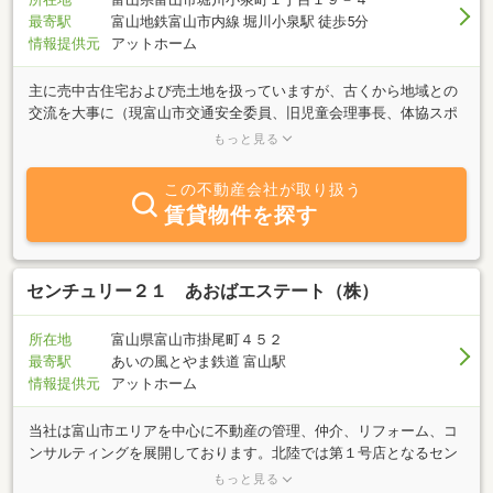
最寄駅
富山地鉄富山市内線 堀川小泉駅 徒歩5分
情報提供元
アットホーム
主に売中古住宅および売土地を扱っていますが、古くから地域との
交流を大事に（現富山市交通安全委員、旧児童会理事長、体協スポ
ーツ委員、ＰＴＡ副会長等）、いろいろ不動産に直接関係無い相談
もっと見る
も受け賜っていますので、気軽にご相談下さい。もちろん無料で
す。
この不動産会社が取り扱う
賃貸物件を探す
センチュリー２１ あおばエステート（株）
所在地
富山県富山市掛尾町４５２
最寄駅
あいの風とやま鉄道 富山駅
情報提供元
アットホーム
当社は富山市エリアを中心に不動産の管理、仲介、リフォーム、コ
ンサルティングを展開しております。北陸では第１号店となるセン
チュリー２１に加盟しインターネットを中心とした物件のご案内を
もっと見る