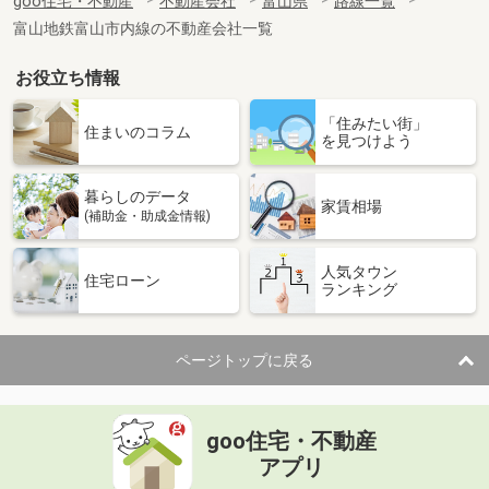
goo住宅・不動産
不動産会社
富山県
路線一覧
富山地鉄富山市内線の不動産会社一覧
お役立ち情報
「住みたい街」
住まいのコラム
を見つけよう
暮らしのデータ
家賃相場
(補助金・助成金情報)
人気タウン
住宅ローン
ランキング
ページトップに戻る
goo住宅・不動産
アプリ