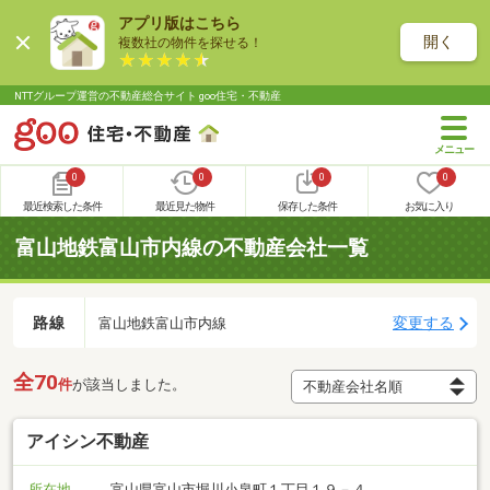
アプリ版はこちら
開く
複数社の物件を探せる！
NTTグループ運営の不動産総合サイト goo住宅・不動産
0
0
0
0
最近検索した条件
最近見た物件
保存した条件
お気に入り
富山地鉄富山市内線の不動産会社一覧
路線
変更する
富山地鉄富山市内線
全70
件
が該当しました。
アイシン不動産
所在地
富山県富山市堀川小泉町１丁目１９－４