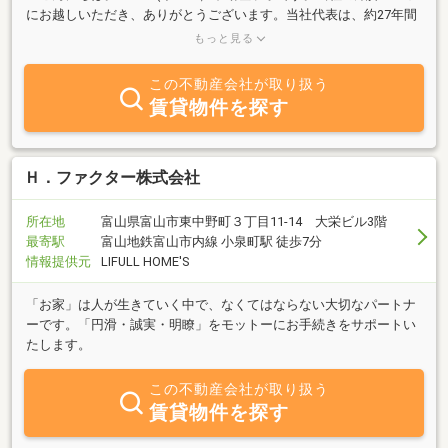
にお越しいただき、ありがとうございます。当社代表は、約27年間
におよぶ大手賃貸物件建設会社の勤務を経て「不動産の悩みは、も
もっと見る
っと身近で、気軽に相談できる場所が必要だ」と感じおります。大
手企業で培ったプロとしてのノウハウや確かな視点をベースにし、
この不動産会社が取り扱う
代表がすべて対応させて頂く、そしてお一人おひとりの心の声にじ
賃貸物件を探す
っくりと耳を傾ける、アットホームな距離感を大切にしています。
「こんなこと、誰に聞いたらいいのか分からないな」と思うような
ことでも、どうぞ遠慮なくお聞かせください。皆様が安心して笑顔
で暮らせるよう、頼れる「街の不動産相談所」としてお役に立てれ
Ｈ．ファクター株式会社
ばと思います。
所在地
富山県富山市東中野町３丁目11-14 大栄ビル3階
最寄駅
富山地鉄富山市内線 小泉町駅 徒歩7分
情報提供元
LIFULL HOME'S
「お家」は人が生きていく中で、なくてはならない大切なパートナ
ーです。「円滑・誠実・明瞭」をモットーにお手続きをサポートい
たします。
この不動産会社が取り扱う
賃貸物件を探す