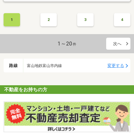
1
2
3
4
1～20
次へ
件
路線
変更する
富山地鉄富山市内線
不動産をお持ちの方