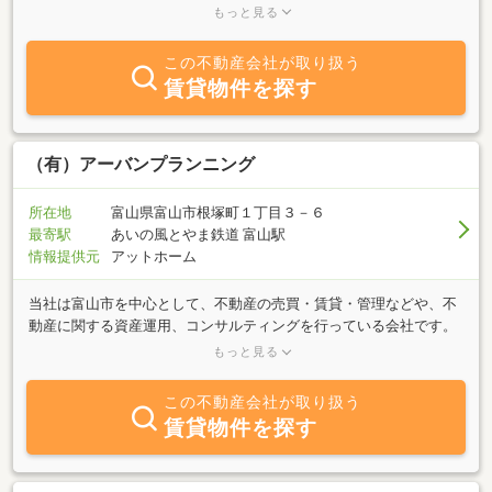
ろいろ取り揃えておりますので、満足できる快適な住居の提供をサ
もっと見る
ポート致します。いつでもお気軽にお問い合わせ下さい！
この不動産会社が取り扱う
賃貸物件を探す
（有）アーバンプランニング
所在地
富山県富山市根塚町１丁目３－６
最寄駅
あいの風とやま鉄道 富山駅
情報提供元
アットホーム
当社は富山市を中心として、不動産の売買・賃貸・管理などや、不
動産に関する資産運用、コンサルティングを行っている会社です。
また、世界４０ヶ国を超えるグローバルネットワークを築き上げて
もっと見る
いるＥＲＡ加盟店でもあります。売買・賃貸をはじめ今ある資産を
有効利用する為に、あらゆる提案をさせていただいております。例
この不動産会社が取り扱う
えば、今？将来？売却したほうが特か損か？など色々なシュミレー
賃貸物件を探す
ションをして、解りやすく行っております。なんでもお気軽にご相
談ください。