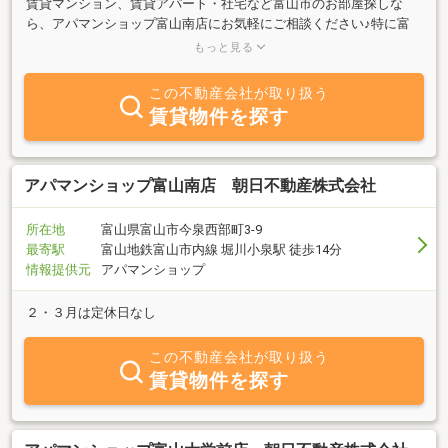
賃貸マンション、賃貸アパート・社宅など富山市のお部屋探しな
ら、アパマンショップ富山南店にお気軽にご相談ください♪特に富
山市中心部から富山市南部はおまかせください！新築物件情報も豊
もっと見る
富に取り揃えています。富山インターから車で５分！国道４１号線
沿いでとても便利な立地です！ぜひ一度ご来店くださいませ♪２，
この不動産会社が取り扱う
３月は休まず毎日元気に営業しております！！
賃貸物件を探す
アパマンショップ富山南店 朝日不動産株式会社
所在地
富山県富山市今泉西部町3-9
最寄駅
富山地鉄富山市内線 堀川小泉駅 徒歩14分
情報提供元
アパマンショップ
２・３月は定休日なし
この不動産会社が取り扱う
賃貸物件を探す