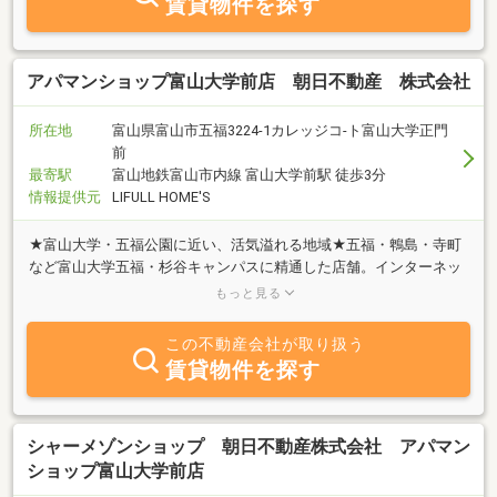
賃貸物件を探す
アパマンショップ富山大学前店 朝日不動産 株式会社
所在地
富山県富山市五福3224-1カレッジコ-ト富山大学正門
前
最寄駅
富山地鉄富山市内線 富山大学前駅 徒歩3分
情報提供元
LIFULL HOME'S
★富山大学・五福公園に近い、活気溢れる地域★五福・鵯島・寺町
など富山大学五福・杉谷キャンパスに精通した店舗。インターネッ
ト無料等の物件を多数揃えているので、特に学生様、単身者の方は
もっと見る
必見です！
この不動産会社が取り扱う
賃貸物件を探す
シャーメゾンショップ 朝日不動産株式会社 アパマン
ショップ富山大学前店