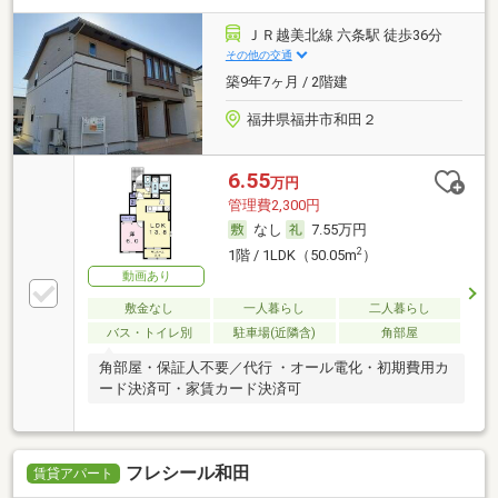
ＪＲ越美北線 六条駅 徒歩36分
その他の交通
築9年7ヶ月 / 2階建
福井県福井市和田２
6.55
万円
管理費2,300円
なし
7.55万円
2
1階 / 1LDK（50.05m
）
動画あり
敷金なし
一人暮らし
二人暮らし
バス・トイレ別
駐車場(近隣含)
角部屋
角部屋・保証人不要／代行 ・オール電化・初期費用カ
ード決済可・家賃カード決済可
フレシール和田
賃貸アパート