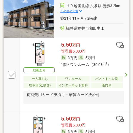
ＪＲ越美北線 六条駅 徒歩3.2km
その他の交通
築21年11ヶ月 / 2階建
福井県福井市和田中１
5.50
万円
管理費6,000円
3万円
5万円
2
1階 / ワンルーム（30.03m
）
動画あり
一人暮らし
ワンルーム
バス・トイレ別
駐車場(近隣含)
インターネット無料
南向き
初期費用カード決済可・家賃カード決済可
5.50
万円
管理費6,000円
3万円
5万円