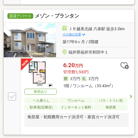
メゾン・プランタン
賃貸アパート
ＪＲ越美北線 六条駅 徒歩3.2km
その他の交通
築17年6ヶ月 / 2階建
福井県福井市和田中１
6.20
万円
管理費5,500円
3万円
3万円
2
1階 / ワンルーム（35.43m
）
動画あり
一人暮らし
ワンルーム
バス・トイレ別
駐車場(近隣含)
インターネット無料
角部屋
角部屋・初期費用カード決済可・家賃カード決済可