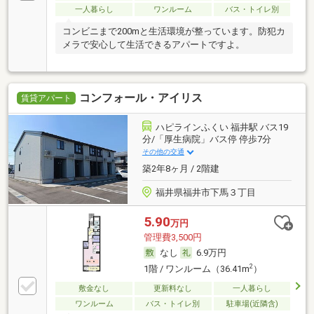
一人暮らし
ワンルーム
バス・トイレ別
コンビニまで200mと生活環境が整っています。防犯カ
メラで安心して生活できるアパートですよ。
コンフォール・アイリス
賃貸アパート
ハピラインふくい 福井駅 バス19
分/「厚生病院」バス停 停歩7分
その他の交通
築2年8ヶ月 / 2階建
福井県福井市下馬３丁目
5.90
万円
管理費3,500円
なし
6.9万円
2
1階 / ワンルーム（36.41m
）
敷金なし
更新料なし
一人暮らし
ワンルーム
バス・トイレ別
駐車場(近隣含)