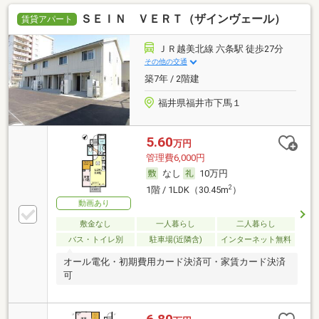
ＳＥＩＮ ＶＥＲＴ（ザインヴェール）
賃貸アパート
ＪＲ越美北線 六条駅 徒歩27分
その他の交通
築7年 / 2階建
福井県福井市下馬１
5.60
万円
管理費6,000円
なし
10万円
2
1階 / 1LDK（30.45m
）
動画あり
敷金なし
一人暮らし
二人暮らし
バス・トイレ別
駐車場(近隣含)
インターネット無料
オール電化・初期費用カード決済可・家賃カード決済
可