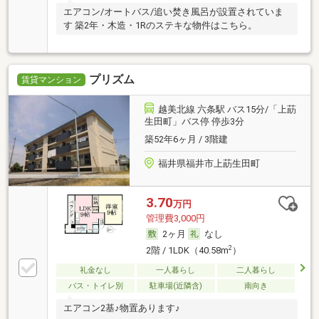
エアコン/オートバス/追い焚き風呂が設置されていま
す 築2年・木造・1Rのステキな物件はこちら。
プリズム
賃貸マンション
越美北線 六条駅 バス15分/「上莇
生田町」バス停 停歩3分
築52年6ヶ月 / 3階建
福井県福井市上莇生田町
3.70
万円
管理費3,000円
2ヶ月
なし
2
2階 / 1LDK（40.58m
）
礼金なし
一人暮らし
二人暮らし
バス・トイレ別
駐車場(近隣含)
南向き
エアコン2基♪物置あります♪