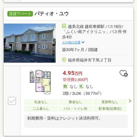
パティオ・ユウ
賃貸アパート
越美北線 越前東郷駅 バス18分/
「ふくい南アイクリニッ」バス停 停
歩4分
その他の交通
築30年7ヶ月 / 2階建
福井県福井市下馬２丁目
4.95
万円
管理費2,800円
なし
なし
2
2階 / 2LDK（59.77m
）
礼金なし
敷金なし
更新料なし
二人暮らし
バス・トイレ別
駐車場(近隣含)
初期費用・賃料はクレジット決済利用可。