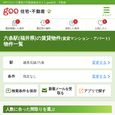
NTTグループ運営の不動産総合サイト goo住宅・不動産
1
0
0
0
最近検索した条件
最近見た物件
保存した条件
お気に入り
六条駅(福井県)の賃貸物件
(賃貸マンション・アパート)
物件一覧
駅
変更する
越美北線/六条
条件
変更する
指定なし
新着メールを受
検索条件を保存
アプリで探す
取る
人数に合った間取りを選ぶ