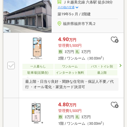
ＪＲ越美北線 六条駅 徒歩28分
その他の交通
築19年5ヶ月 / 2階建
福井県福井市下馬２
4.90
万円
管理費5,500円
3万円
3万円
2
2階 / ワンルーム（30.03m
）
一人暮らし
ワンルーム
バス・トイレ別
駐車場(近隣含)
インターネット無料
最上階
最上階・日当り良好・閑静な住宅街・保証人不要／代
行 ・オール電化・家賃カード決済可
4.80
万円
管理費5,500円
3万円
3万円
2
1階 / ワンルーム（30.03m
）