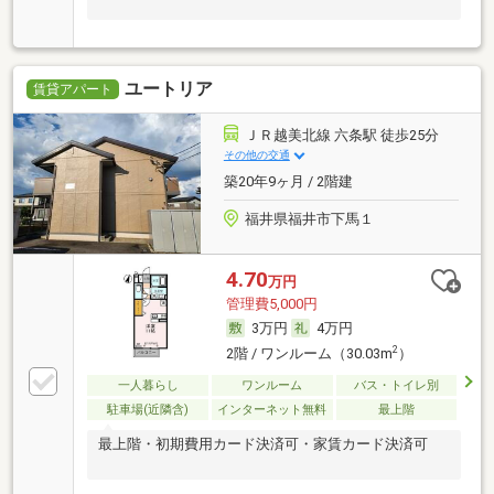
ユートリア
賃貸アパート
ＪＲ越美北線 六条駅 徒歩25分
その他の交通
築20年9ヶ月 / 2階建
福井県福井市下馬１
4.70
万円
管理費5,000円
3万円
4万円
2
2階 / ワンルーム（30.03m
）
一人暮らし
ワンルーム
バス・トイレ別
駐車場(近隣含)
インターネット無料
最上階
最上階・初期費用カード決済可・家賃カード決済可