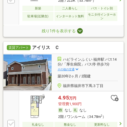
2階 / 2LDK（53.76m
）
新築
二人暮らし
バス・トイレ別
モニタ付インターホ
駐車場(近隣含)
インターネット無料
ン
残り1件を表示する
アイリス Ｃ
賃貸アパート
ハピラインふくい 福井駅 バス14
分/「厚生病院」バス停 停歩7分
その他の交通
築20年2ヶ月 / 2階建
福井県福井市下馬３丁目
4.95
万円
管理費1,900円
なし
なし
2
2階 / ワンルーム（34.78m
）
礼金なし
敷金なし
更新料なし