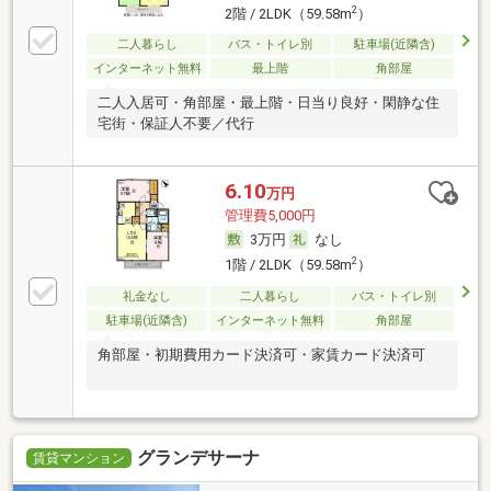
2
2階 / 2LDK（59.58m
）
二人暮らし
バス・トイレ別
駐車場(近隣含)
インターネット無料
最上階
角部屋
二人入居可・角部屋・最上階・日当り良好・閑静な住
宅街・保証人不要／代行
6.10
万円
管理費5,000円
3万円
なし
2
1階 / 2LDK（59.58m
）
礼金なし
二人暮らし
バス・トイレ別
駐車場(近隣含)
インターネット無料
角部屋
角部屋・初期費用カード決済可・家賃カード決済可
グランデサーナ
賃貸マンション