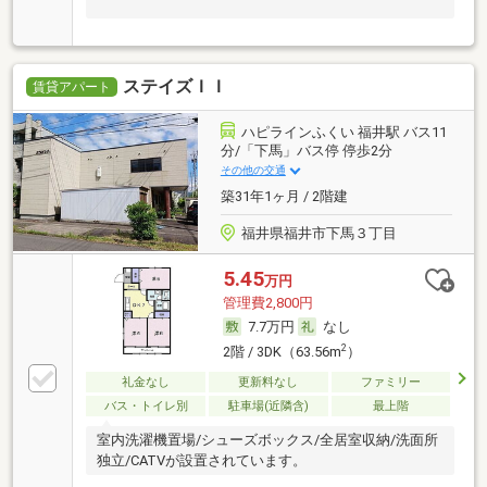
ステイズＩＩ
賃貸アパート
ハピラインふくい 福井駅 バス11
分/「下馬」バス停 停歩2分
その他の交通
築31年1ヶ月 / 2階建
福井県福井市下馬３丁目
5.45
万円
管理費2,800円
7.7万円
なし
2
2階 / 3DK（63.56m
）
礼金なし
更新料なし
ファミリー
バス・トイレ別
駐車場(近隣含)
最上階
室内洗濯機置場/シューズボックス/全居室収納/洗面所
独立/CATVが設置されています。