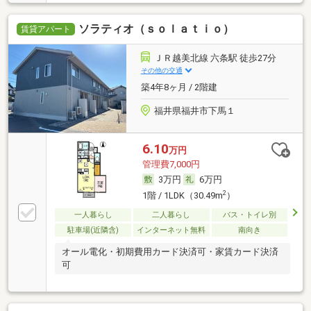
ソラティオ（ｓｏｌａｔｉｏ）
賃貸アパート
ＪＲ越美北線 六条駅 徒歩27分
その他の交通
築4年8ヶ月 / 2階建
福井県福井市下馬１
6.10
万円
管理費7,000円
3万円
6万円
2
1階 / 1LDK（30.49m
）
一人暮らし
二人暮らし
バス・トイレ別
駐車場(近隣含)
インターネット無料
南向き
オール電化・初期費用カード決済可・家賃カード決済
可