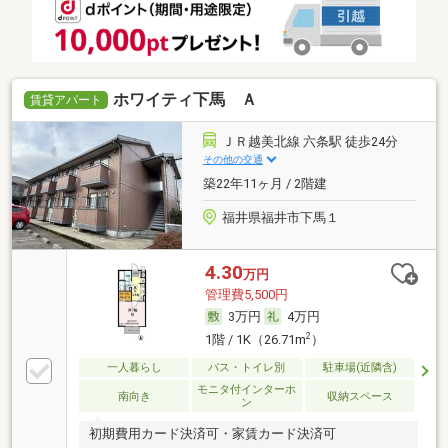
ホワイティ下馬 Ａ
賃貸アパート
ＪＲ越美北線 六条駅 徒歩24分
その他の交通
築22年11ヶ月 / 2階建
福井県福井市下馬１
4.30
万円
管理費5,500円
3万円
4万円
2
1階 / 1K（26.71m
）
一人暮らし
バス・トイレ別
駐車場(近隣含)
モニタ付インターホ
南向き
収納スペース
ン
初期費用カード決済可・家賃カード決済可