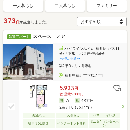
一人暮らし
二人暮らし
ファミリー
373
件
が該当しました。
スペース ノア
賃貸アパート
ハピラインふくい 福井駅 バス11
分/「下馬」バス停 停歩6分
その他の交通
築3年8ヶ月 / 3階建
福井県福井市下馬２丁目
5.90
万円
管理費5,000円
なし
6.9万円
2
2階 / 1K（36.14m
）
敷金なし
一人暮らし
バス・トイレ別
モニタ付インターホ
駐車場(近隣含)
インターネット無料
ン