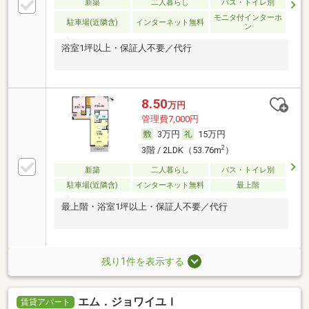
新築
二人暮らし
バス・トイレ別
モニタ付インターホ
駐車場(近隣含)
インターネット無料
ン
浴室1坪以上・保証人不要／代行
8.50
万円
管理費7,000円
3万円
15万円
2
3階 / 2LDK（53.76m
）
新築
二人暮らし
バス・トイレ別
駐車場(近隣含)
インターネット無料
最上階
最上階・浴室1坪以上・保証人不要／代行
残り1件を表示する
エム．ジョワイユＩ
賃貸アパート