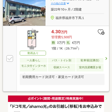
その他の交通
築22年10ヶ月 / 2階建
福井県福井市下馬１
4.30
万円
管理費5,500円
3万円
4万円
2
1階 / 1K（26.71m
）
動画あり
一人暮らし
バス・トイレ別
駐車場(近隣含)
モニタ付インターホ
収納スペース
室内洗濯機置き場
ン
初期費用カード決済可・家賃カード決済可