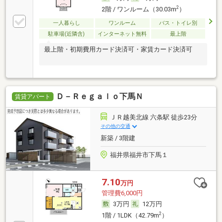
2
2階 / ワンルーム（30.03m
）
一人暮らし
ワンルーム
バス・トイレ別
駐車場(近隣含)
インターネット無料
最上階
最上階・初期費用カード決済可・家賃カード決済可
Ｄ－Ｒｅｇａｌｏ下馬Ｎ
賃貸アパート
ＪＲ越美北線 六条駅 徒歩23分
その他の交通
新築 / 3階建
福井県福井市下馬１
7.10
万円
管理費6,000円
3万円
12万円
2
1階 / 1LDK（42.79m
）