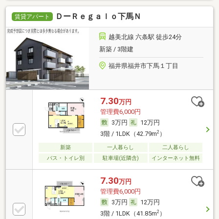
ＤーＲｅｇａｌｏ下馬Ｎ
賃貸アパート
越美北線 六条駅 徒歩24分
新築 / 3階建
福井県福井市下馬１丁目
7.30
万円
管理費6,000円
3万円
12万円
2
3階 / 1LDK（42.79m
）
新築
一人暮らし
二人暮らし
バス・トイレ別
駐車場(近隣含)
インターネット無料
7.30
万円
管理費6,000円
3万円
12万円
2
3階 / 1LDK（41.85m
）