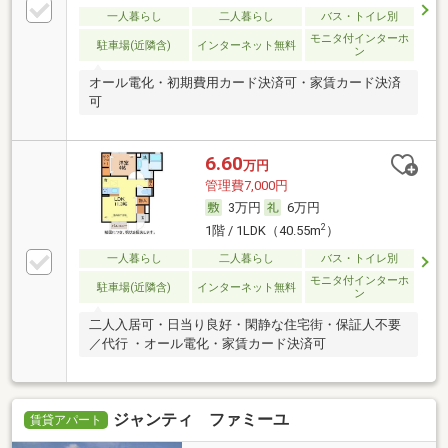
一人暮らし
二人暮らし
バス・トイレ別
モニタ付インターホ
駐車場(近隣含)
インターネット無料
ン
オール電化・初期費用カード決済可・家賃カード決済
可
6.60
万円
管理費7,000円
3万円
6万円
2
1階 / 1LDK（40.55m
）
一人暮らし
二人暮らし
バス・トイレ別
モニタ付インターホ
駐車場(近隣含)
インターネット無料
ン
二人入居可・日当り良好・閑静な住宅街・保証人不要
／代行 ・オール電化・家賃カード決済可
ジャンティ ファミーユ
賃貸アパート