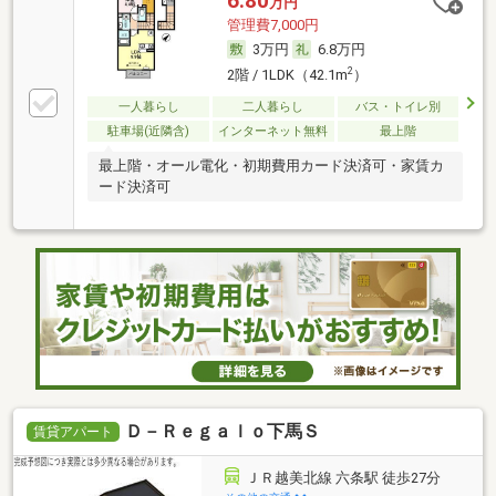
6.80
万円
管理費7,000円
3万円
6.8万円
2
2階 / 1LDK（42.1m
）
一人暮らし
二人暮らし
バス・トイレ別
駐車場(近隣含)
インターネット無料
最上階
最上階・オール電化・初期費用カード決済可・家賃カ
ード決済可
Ｄ－Ｒｅｇａｌｏ下馬Ｓ
賃貸アパート
ＪＲ越美北線 六条駅 徒歩27分