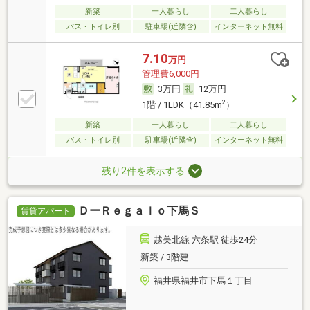
新築
一人暮らし
二人暮らし
バス・トイレ別
駐車場(近隣含)
インターネット無料
7.10
万円
管理費6,000円
3万円
12万円
2
1階 / 1LDK（41.85m
）
新築
一人暮らし
二人暮らし
バス・トイレ別
駐車場(近隣含)
インターネット無料
残り2件を表示する
ＤーＲｅｇａｌｏ下馬Ｓ
賃貸アパート
越美北線 六条駅 徒歩24分
新築 / 3階建
福井県福井市下馬１丁目