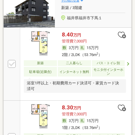
その他の交通
新築 / 3階建
福井県福井市下馬１
8.40
万円
管理費7,000円
3万円
15万円
2
2階 / 2LDK（53.76m
）
新築
二人暮らし
バス・トイレ別
モニタ付インターホ
駐車場(近隣含)
インターネット無料
ン
浴室1坪以上・初期費用カード決済可・家賃カード決
済可
8.30
万円
管理費7,000円
3万円
15万円
2
1階 / 2LDK（53.76m
）