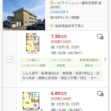
ハピラインふくい 越前花堂駅 徒
歩25分
その他の交通
築16年3ヶ月 / 3階建
福井県福井市下馬２
7.50
万円
管理費7,000円
3万円
2万円
2
1階 / 2LDK（60.75m
）
二人暮らし
バス・トイレ別
駐車場(近隣含)
インターネット無料
角部屋
南向き
二人入居可・駐車場2台分・角部屋・浴室1坪以上・日
当り良好・閑静な住宅街・保証人不要／代行 ・オール
電化・ルームシェア可・家賃カード決済可
6.80
万円
管理費7,000円
3万円
2万円
2
3階 / 1LDK（56.25m
）