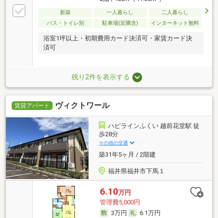
新築
一人暮らし
二人暮らし
バス・トイレ別
駐車場(近隣含)
インターネット無料
浴室1坪以上・初期費用カード決済可・家賃カード決
済可
残り2件を表示する
ヴィクトワール
賃貸アパート
ハピラインふくい 越前花堂駅 徒
歩28分
その他の交通
築31年5ヶ月 / 2階建
福井県福井市下馬１
6.10
万円
管理費5,000円
3万円
6.1万円