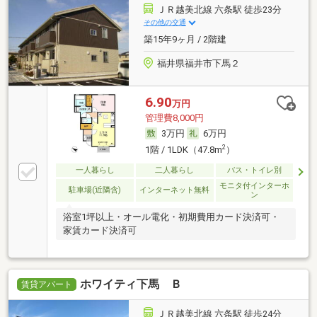
ＪＲ越美北線 六条駅 徒歩23分
その他の交通
築15年9ヶ月 / 2階建
福井県福井市下馬２
6.90
万円
管理費8,000円
3万円
6万円
2
1階 / 1LDK（47.8m
）
一人暮らし
二人暮らし
バス・トイレ別
モニタ付インターホ
駐車場(近隣含)
インターネット無料
ン
浴室1坪以上・オール電化・初期費用カード決済可・
家賃カード決済可
ホワイティ下馬 Ｂ
賃貸アパート
ＪＲ越美北線 六条駅 徒歩24分