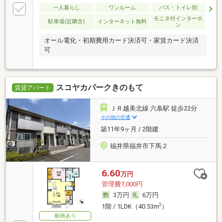
一人暮らし
ワンルーム
バス・トイレ別
モニタ付インターホ
駐車場(近隣含)
インターネット無料
ン
オール電化・初期費用カード決済可・家賃カード決済
可
スコヤカパークきのもて
賃貸アパート
ＪＲ越美北線 六条駅 徒歩22分
その他の交通
築11年9ヶ月 / 2階建
福井県福井市下馬２
6.60
万円
管理費7,000円
3万円
6万円
2
1階 / 1LDK（40.53m
）
動画あり