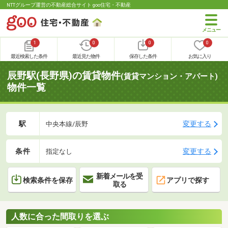
NTTグループ運営の不動産総合サイト goo住宅・不動産
1
0
0
0
最近検索した条件
最近見た物件
保存した条件
お気に入り
辰野駅(長野県)の賃貸物件
(賃貸マンション・アパート)
物件一覧
駅
変更する
中央本線/辰野
条件
変更する
指定なし
新着メールを受
検索条件を保存
アプリで探す
取る
人数に合った間取りを選ぶ