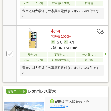
バス・トイレ別
駐車場(近隣含)
駐輪場
豊南短期大学近くの家具家電付きレオパレス物件です
♪
4
万円
管理費5,000円
なし
4万円
2
2階 / 1K（23.18m
）
敷金なし
更新料なし
一人暮らし
バス・トイレ別
駐車場(近隣含)
最上階
豊南短期大学近くの家具家電付きレオパレス物件です
♪
レオパレス宮木
賃貸アパート
飯田線 宮木駅 徒歩14分
その他の交通