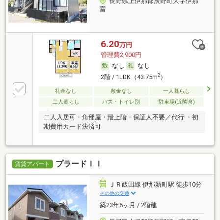
長野県上伊那郡辰野町大字伊那
富
6.20
万円
管理費2,900円
なし
なし
2
2階 / 1LDK（43.75m
）
礼金なし
敷金なし
一人暮らし
二人暮らし
バス・トイレ別
駐車場(近隣含)
二人入居可・角部屋・最上階・保証人不要／代行 ・初
期費用カード決済可
プラードＩＩ
賃貸アパート
ＪＲ飯田線 伊那新町駅 徒歩10分
その他の交通
築23年6ヶ月 / 2階建