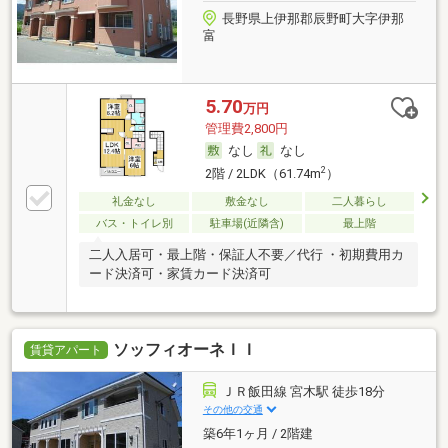
長野県上伊那郡辰野町大字伊那
富
5.70
万円
管理費2,800円
なし
なし
2
2階 / 2LDK（61.74m
）
礼金なし
敷金なし
二人暮らし
バス・トイレ別
駐車場(近隣含)
最上階
二人入居可・最上階・保証人不要／代行 ・初期費用カ
ード決済可・家賃カード決済可
ソッフィオーネＩＩ
賃貸アパート
ＪＲ飯田線 宮木駅 徒歩18分
その他の交通
築6年1ヶ月 / 2階建