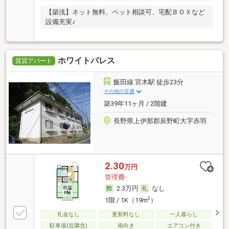
【築浅】ネット無料、ペット相談可、宅配ＢＯＸなど
設備充実♪
ホワイトパレス
賃貸アパート
飯田線 宮木駅 徒歩23分
その他の交通
築39年11ヶ月 / 2階建
長野県上伊那郡辰野町大字赤羽
2.30
万円
管理費-
2.3万円
なし
2
1階 / 1K（19m
）
礼金なし
更新料なし
一人暮らし
駐車場(近隣含)
南向き
エアコン付き