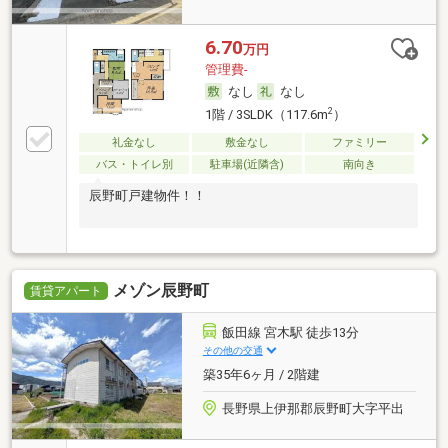
6.70
万円
管理費-
なし
なし
2
1階 / 3SLDK（117.6m
）
礼金なし
敷金なし
ファミリー
バス・トイレ別
駐車場(近隣含)
南向き
辰野町戸建物件！！
メゾン辰野町
賃貸アパート
飯田線 宮木駅 徒歩13分
その他の交通
築35年6ヶ月 / 2階建
長野県上伊那郡辰野町大字平出