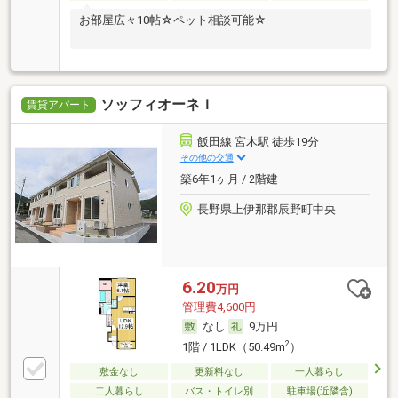
お部屋広々10帖☆ペット相談可能☆
ソッフィオーネＩ
賃貸アパート
飯田線 宮木駅 徒歩19分
その他の交通
築6年1ヶ月 / 2階建
長野県上伊那郡辰野町中央
6.20
万円
管理費4,600円
なし
9万円
2
1階 / 1LDK（50.49m
）
敷金なし
更新料なし
一人暮らし
二人暮らし
バス・トイレ別
駐車場(近隣含)