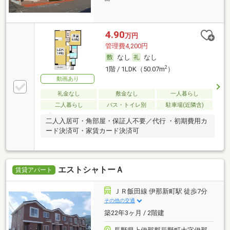
4.90
万円
管理費4,200円
なし
なし
2
1階 / 1LDK（50.07m
）
動画あり
礼金なし
敷金なし
一人暮らし
二人暮らし
バス・トイレ別
駐車場(近隣含)
二人入居可・角部屋・保証人不要／代行 ・初期費用カ
ード決済可・家賃カード決済可
エストシャトーＡ
賃貸アパート
ＪＲ飯田線 伊那新町駅 徒歩7分
その他の交通
築22年3ヶ月 / 2階建