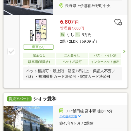
長野県上伊那郡辰野町中央
6.80
万円
管理費4,600円
なし
9万円
2
2階 / 2LDK（59.09m
）
動画あり
敷金なし
二人暮らし
バス・トイレ別
駐車場(近隣含)
ペット相談可
インターネット無料
ペット相談可・最上階・浴室1坪以上・保証人不要／
代行 ・初期費用カード決済可・家賃カード決済可
シオラ愛和
賃貸アパート
ＪＲ飯田線 宮木駅 徒歩15分
その他の交通
築45年9ヶ月 / 2階建