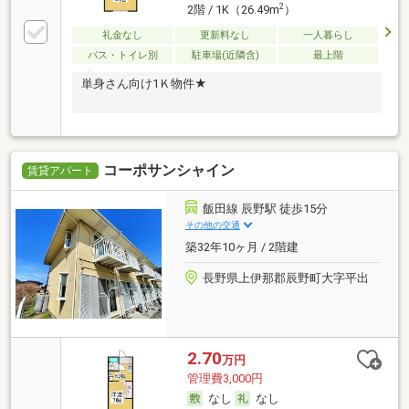
2
2階 / 1K（26.49m
）
礼金なし
更新料なし
一人暮らし
バス・トイレ別
駐車場(近隣含)
最上階
単身さん向け1Ｋ物件★
コーポサンシャイン
賃貸アパート
飯田線 辰野駅 徒歩15分
その他の交通
築32年10ヶ月 / 2階建
長野県上伊那郡辰野町大字平出
2.70
万円
管理費3,000円
なし
なし