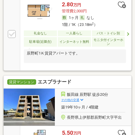
2.80
万円
管理費2,000円
1ヶ月
なし
2
1階 / 1K（23.18m
）
礼金なし
一人暮らし
バス・トイレ別
モニタ付インターホ
駐車場(近隣含)
インターネット無料
ン
辰野町1Ｋ賃貸アパートです。
エスプラナード
賃貸マンション
飯田線 辰野駅 徒歩20分
その他の交通
築19年10ヶ月 / 4階建
長野県上伊那郡辰野町大字平出
5.50
万円