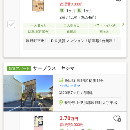
管理費3,000円
1ヶ月
1ヶ月
2
2階 / 1LDK（36.54m
）
一人暮らし
二人暮らし
バス・トイレ別
駐車場(近隣含)
角部屋
南向き
辰野町平出1ＬＤＫ賃貸マンション！駐車場1台無料！
サープラス ヤジマ
賃貸アパート
飯田線 辰野駅 徒歩12分
その他の交通
築20年7ヶ月 / 2階建
長野県上伊那郡辰野町大字平出
3.70
万円
管理費3,000円