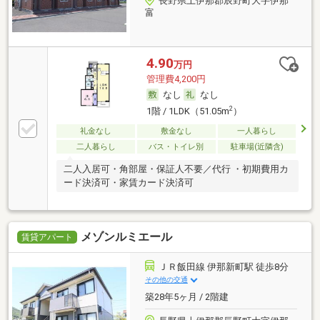
長野県上伊那郡辰野町大字伊那
富
4.90
万円
管理費4,200円
なし
なし
2
1階 / 1LDK（51.05m
）
礼金なし
敷金なし
一人暮らし
二人暮らし
バス・トイレ別
駐車場(近隣含)
二人入居可・角部屋・保証人不要／代行 ・初期費用カ
ード決済可・家賃カード決済可
メゾンルミエール
賃貸アパート
ＪＲ飯田線 伊那新町駅 徒歩8分
その他の交通
築28年5ヶ月 / 2階建