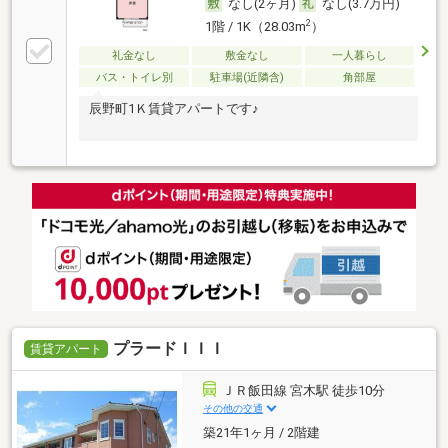
なし(2ヶ月)
なし(3.7万円)
2
1階 / 1K（28.03m
）
礼金なし
敷金なし
一人暮らし
バス・トイレ別
駐車場(近隣含)
角部屋
辰野町1Ｋ賃貸アパートです♪
プラードＩＩＩ
賃貸アパート
ＪＲ飯田線 宮木駅 徒歩10分
その他の交通
築21年1ヶ月 / 2階建