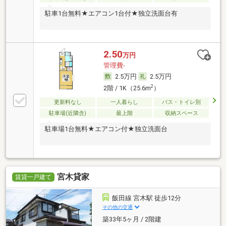
駐車1台無料★エアコン1台付★独立洗面台有
2.50
万円
管理費-
2.5万円
2.5万円
2
2階 / 1K（25.6m
）
更新料なし
一人暮らし
バス・トイレ別
駐車場(近隣含)
最上階
収納スペース
駐車場1台無料★エアコン付★独立洗面台
宮木貸家
賃貸一戸建て
飯田線 宮木駅 徒歩12分
その他の交通
築33年5ヶ月 / 2階建