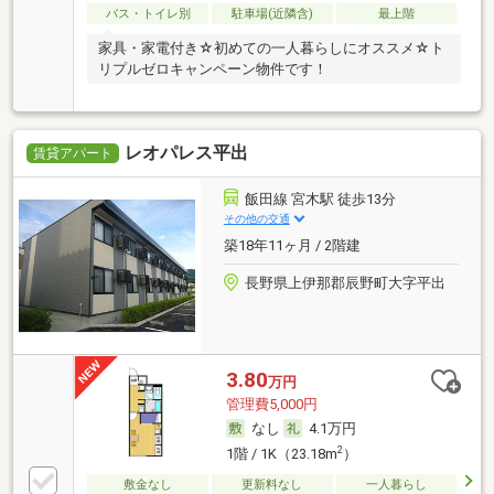
バス・トイレ別
駐車場(近隣含)
最上階
家具・家電付き☆初めての一人暮らしにオススメ☆ト
リプルゼロキャンペーン物件です！
レオパレス平出
賃貸アパート
飯田線 宮木駅 徒歩13分
その他の交通
築18年11ヶ月 / 2階建
長野県上伊那郡辰野町大字平出
3.80
万円
管理費5,000円
なし
4.1万円
2
1階 / 1K（23.18m
）
敷金なし
更新料なし
一人暮らし