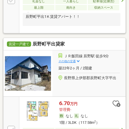
礼金なし
一人暮らし
駐車場(近隣含)
最上階
南向き
収納スペース
辰野町平出1Ｋ賃貸アパート！！
辰野町平出貸家
賃貸一戸建て
ＪＲ飯田線 辰野駅 徒歩9分
その他の交通
築22年2ヶ月 / 2階建
長野県上伊那郡辰野町大字平出
6.70
万円
管理費-
なし
なし
2
1階 / 3LDK（117.58m
）