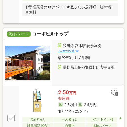
お手軽家賃の1Kアパート★数少ない辰野町 駐車場1
台無料
コーポヒルトップ
賃貸アパート
飯田線 宮木駅 徒歩30分
その他の交通
築29年3ヶ月 / 2階建
長野県上伊那郡辰野町大字赤羽
2.50
万円
管理費-
2.5万円
2.5万円
2
1階 / 1K（25.6m
）
更新料なし
一人暮らし
バス・トイレ別
駐車場(近隣含)
角部屋
収納スペース