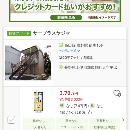
サープラスヤジマ
賃貸アパート
飯田線 辰野駅 徒歩15分
その他の交通
築20年7ヶ月 / 2階建
長野県上伊那郡辰野町大字平出
3.70
万円
管理費3,000円
なし(7.4万円)
なし
2
1階 / 1K（28.03m
）
礼金なし
敷金なし
更新料なし
一人暮らし
バス・トイレ別
駐車場(近隣含)