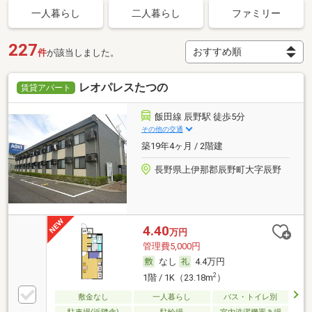
一人暮らし
二人暮らし
ファミリー
227
件
が該当しました。
レオパレスたつの
賃貸アパート
飯田線 辰野駅 徒歩5分
その他の交通
築19年4ヶ月 / 2階建
長野県上伊那郡辰野町大字辰野
4.40
万円
管理費5,000円
なし
4.4万円
2
1階 / 1K（23.18m
）
敷金なし
一人暮らし
バス・トイレ別