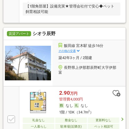
【1階角部屋】設備充実★管理会社付で安心◆ペット
飼育相談可能
シオラ辰野
賃貸アパート
飯田線 宮木駅 徒歩16分
その他の交通
築42年3ヶ月 / 2階建
長野県上伊那郡辰野町大字伊那
富
2.90
万円
管理費4,000円
なし
なし
2
1階 / 1DK（34.7m
）
礼金なし
敷金なし
更新料なし
一人暮らし
駐車場(近隣含)
ペット相談可