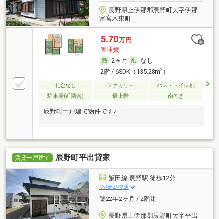
長野県上伊那郡辰野町大字伊那
富宮木東町
5.70
万円
管理費-
2ヶ月
なし
2
2階 / 6SDK（135.28m
）
礼金なし
ファミリー
バス・トイレ別
駐車場(近隣含)
最上階
南向き
辰野町一戸建て物件です♪
辰野町平出貸家
賃貸一戸建て
飯田線 辰野駅 徒歩12分
その他の交通
築22年2ヶ月 / 2階建
長野県上伊那郡辰野町大字平出