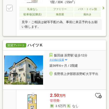
2
1階 / 3DK（55m
）
礼金なし
ファミリー
バス・トイレ別
駐車場(近隣含)
角部屋
南向き
見学・ご相談は鍵等手配の為、事前に来店予約をお願
い致します。
ハイツＫ
賃貸アパート
飯田線 辰野駅 徒歩12分
その他の交通
築36年6ヶ月 / 2階建
長野県上伊那郡辰野町大字平出
2.50
万円
管理費-
2.5万円
なし