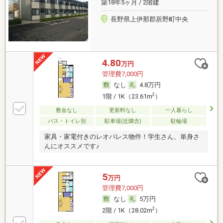
築18年5ヶ月 / 2階建
長野県上伊那郡辰野町中央
4.80
万円
管理費7,000円
なし
4.8万円
2
1階 / 1K（23.61m
）
敷金なし
更新料なし
一人暮らし
バス・トイレ別
駐車場(近隣含)
駐輪場
家具・家電付きのレオパレス物件！学生さん、単身さ
んにオススメです♪
5
万円
管理費7,000円
なし
5万円
2
2階 / 1K（28.02m
）