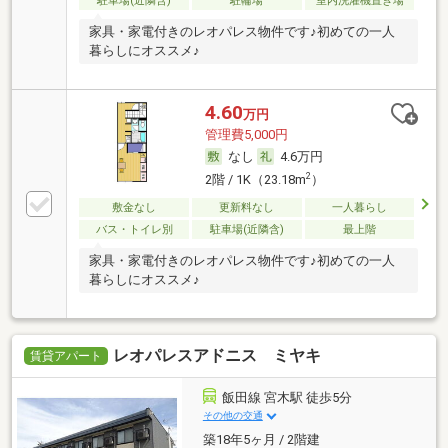
駐車場(近隣含)
駐輪場
室内洗濯機置き場
家具・家電付きのレオパレス物件です♪初めての一人
暮らしにオススメ♪
4.60
万円
管理費5,000円
なし
4.6万円
2
2階 / 1K（23.18m
）
敷金なし
更新料なし
一人暮らし
バス・トイレ別
駐車場(近隣含)
最上階
家具・家電付きのレオパレス物件です♪初めての一人
暮らしにオススメ♪
レオパレスアドニス ミヤキ
賃貸アパート
飯田線 宮木駅 徒歩5分
その他の交通
築18年5ヶ月 / 2階建