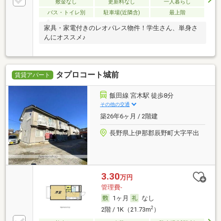
敷金なし
更新料なし
一人暮らし
バス・トイレ別
駐車場(近隣含)
最上階
家具・家電付きのレオパレス物件！学生さん、単身さ
んにオススメ♪
タプロコート城前
賃貸アパート
飯田線 宮木駅 徒歩8分
その他の交通
築26年6ヶ月 / 2階建
長野県上伊那郡辰野町大字平出
3.30
万円
管理費-
1ヶ月
なし
2
2階 / 1K（21.73m
）