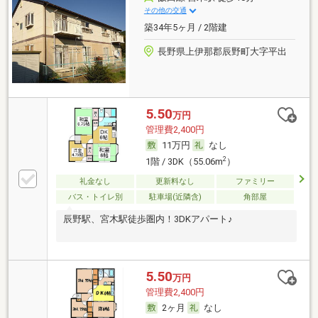
その他の交通
築34年5ヶ月 / 2階建
長野県上伊那郡辰野町大字平出
5.50
万円
管理費2,400円
11万円
なし
2
1階 / 3DK（55.06m
）
礼金なし
更新料なし
ファミリー
バス・トイレ別
駐車場(近隣含)
角部屋
辰野駅、宮木駅徒歩圏内！3DKアパート♪
5.50
万円
管理費2,400円
2ヶ月
なし