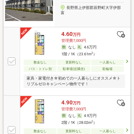
長野県上伊那郡辰野町大字伊那
富
4.60
万円
管理費7,000円
なし
4.6万円
2
1階 / 1K（23.61m
）
敷金なし
更新料なし
一人暮らし
バス・トイレ別
駐車場(近隣含)
駐輪場
家具・家電付き☆初めての一人暮らしにオススメ☆ト
リプルゼロキャンペーン物件です！
4.90
万円
管理費7,000円
なし
4.9万円
2
2階 / 1K（28.02m
）
敷金なし
更新料なし
一人暮らし