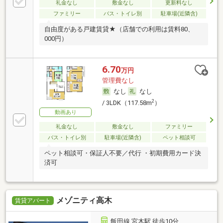
礼金なし
敷金なし
更新料なし
ファミリー
バス・トイレ別
駐車場(近隣含)
自由度がある戸建賃貸★（店舗での利用は賃料80、
000円）
6.70
万円
管理費なし
なし
なし
2
/ 3LDK（117.58m
）
動画あり
礼金なし
敷金なし
ファミリー
バス・トイレ別
駐車場(近隣含)
ペット相談可
ペット相談可・保証人不要／代行 ・初期費用カード決
済可
メゾニティ高木
賃貸アパート
飯田線 宮木駅 徒歩10分