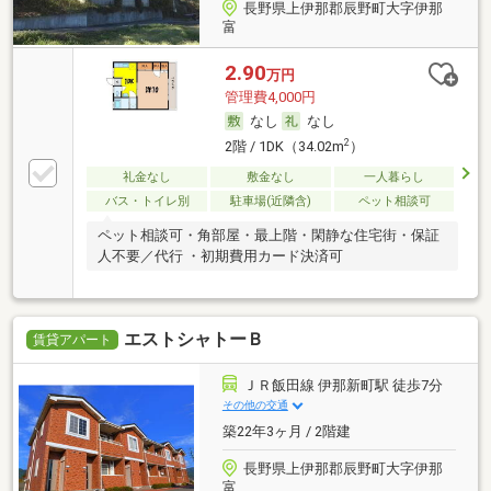
長野県上伊那郡辰野町大字伊那
富
2.90
万円
管理費4,000円
なし
なし
2
2階 / 1DK（34.02m
）
礼金なし
敷金なし
一人暮らし
バス・トイレ別
駐車場(近隣含)
ペット相談可
ペット相談可・角部屋・最上階・閑静な住宅街・保証
人不要／代行 ・初期費用カード決済可
エストシャトーＢ
賃貸アパート
ＪＲ飯田線 伊那新町駅 徒歩7分
その他の交通
築22年3ヶ月 / 2階建
長野県上伊那郡辰野町大字伊那
富