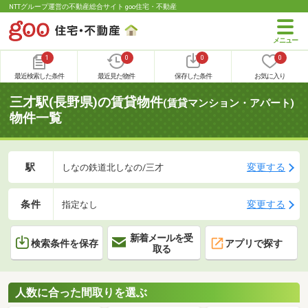
NTTグループ運営の不動産総合サイト goo住宅・不動産
1
0
0
0
最近検索した条件
最近見た物件
保存した条件
お気に入り
三才駅(長野県)の賃貸物件
(賃貸マンション・アパート)
物件一覧
駅
変更する
しなの鉄道北しなの/三才
条件
変更する
指定なし
新着メールを受
検索条件を保存
アプリで探す
取る
人数に合った間取りを選ぶ