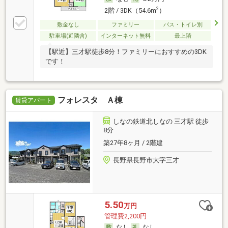
2
2階 / 3DK（54.6m
）
敷金なし
ファミリー
バス・トイレ別
駐車場(近隣含)
インターネット無料
最上階
【駅近】三才駅徒歩8分！ファミリーにおすすめの3DK
です！
フォレスタ Ａ棟
賃貸アパート
しなの鉄道北しなの 三才駅 徒歩
8分
築27年8ヶ月 / 2階建
長野県長野市大字三才
5.50
万円
管理費2,200円
なし
なし