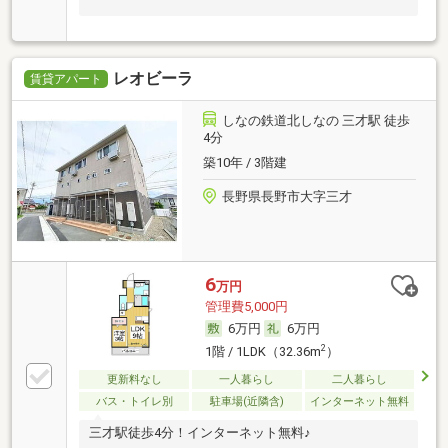
レオビーラ
賃貸アパート
しなの鉄道北しなの 三才駅 徒歩
4分
築10年 / 3階建
長野県長野市大字三才
6
万円
管理費5,000円
6万円
6万円
2
1階 / 1LDK（32.36m
）
更新料なし
一人暮らし
二人暮らし
バス・トイレ別
駐車場(近隣含)
インターネット無料
三才駅徒歩4分！インターネット無料♪