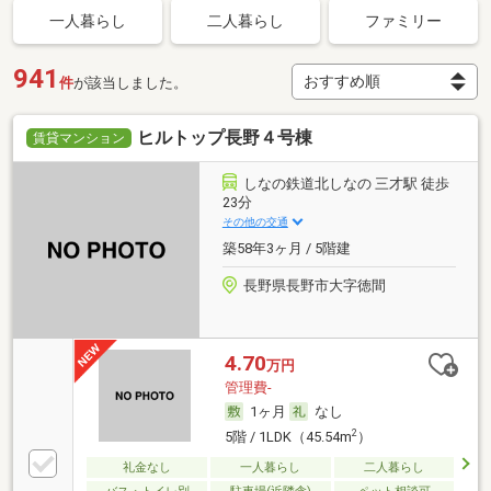
一人暮らし
二人暮らし
ファミリー
941
件
が該当しました。
ヒルトップ長野４号棟
賃貸マンション
しなの鉄道北しなの 三才駅 徒歩
23分
その他の交通
築58年3ヶ月 / 5階建
長野県長野市大字徳間
4.70
万円
管理費-
1ヶ月
なし
2
5階 / 1LDK（45.54m
）
礼金なし
一人暮らし
二人暮らし