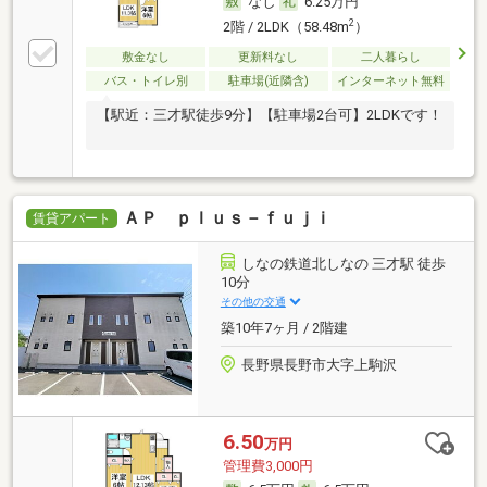
なし
6.25万円
2
2階 / 2LDK（58.48m
）
敷金なし
更新料なし
二人暮らし
バス・トイレ別
駐車場(近隣含)
インターネット無料
【駅近：三才駅徒歩9分】【駐車場2台可】2LDKです！
ＡＰ ｐｌｕｓ－ｆｕｊｉ
賃貸アパート
しなの鉄道北しなの 三才駅 徒歩
10分
その他の交通
築10年7ヶ月 / 2階建
長野県長野市大字上駒沢
6.50
万円
管理費3,000円