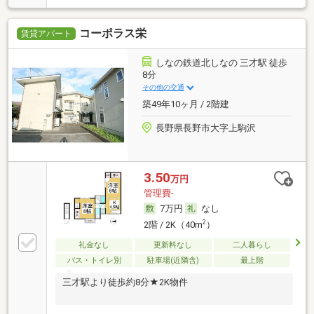
コーポラス栄
賃貸アパート
しなの鉄道北しなの 三才駅 徒歩
8分
その他の交通
築49年10ヶ月 / 2階建
長野県長野市大字上駒沢
3.50
万円
管理費-
7万円
なし
2
2階 / 2K（40m
）
礼金なし
更新料なし
二人暮らし
バス・トイレ別
駐車場(近隣含)
最上階
三才駅より徒歩約8分★2K物件