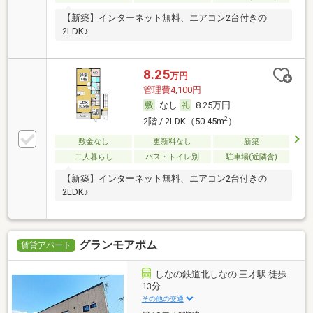
【新築】インターネット無料、エアコン2台付きの
2LDK♪
8.25
万円
管理費4,100円
なし
8.25万円
2
2階 / 2LDK（50.45m
）
敷金なし
更新料なし
新築
二人暮らし
バス・トイレ別
駐車場(近隣含)
【新築】インターネット無料、エアコン2台付きの
2LDK♪
グランモアポム
賃貸アパート
しなの鉄道北しなの 三才駅 徒歩
13分
その他の交通