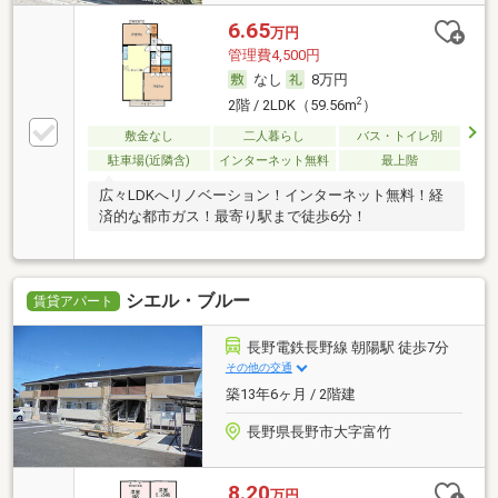
6.65
万円
管理費4,500円
なし
8万円
2
2階 / 2LDK（59.56m
）
敷金なし
二人暮らし
バス・トイレ別
駐車場(近隣含)
インターネット無料
最上階
広々LDKへリノベーション！インターネット無料！経
済的な都市ガス！最寄り駅まで徒歩6分！
シエル・ブルー
賃貸アパート
長野電鉄長野線 朝陽駅 徒歩7分
その他の交通
築13年6ヶ月 / 2階建
長野県長野市大字富竹
8.20
万円