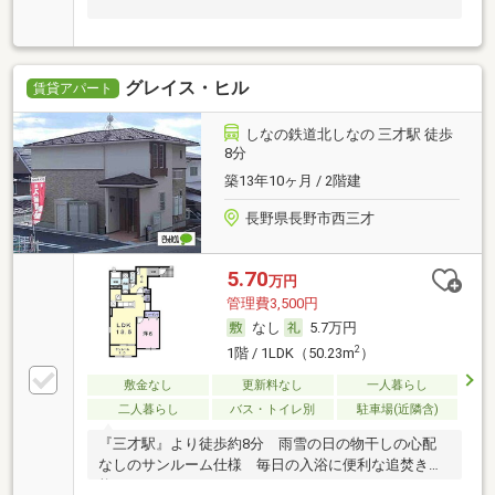
グレイス・ヒル
賃貸アパート
しなの鉄道北しなの 三才駅 徒歩
8分
築13年10ヶ月 / 2階建
長野県長野市西三才
5.70
万円
管理費3,500円
なし
5.7万円
2
1階 / 1LDK（50.23m
）
敷金なし
更新料なし
一人暮らし
二人暮らし
バス・トイレ別
駐車場(近隣含)
『三才駅』より徒歩約8分 雨雪の日の物干しの心配
なしのサンルーム仕様 毎日の入浴に便利な追焚き機
能♪