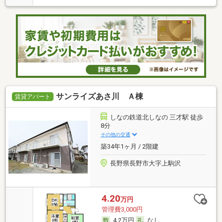
サンライズあさ川 Ａ棟
賃貸アパート
しなの鉄道北しなの 三才駅 徒歩
8分
その他の交通
築34年1ヶ月 / 2階建
長野県長野市大字上駒沢
4.20
万円
管理費3,000円
4.2万円
なし