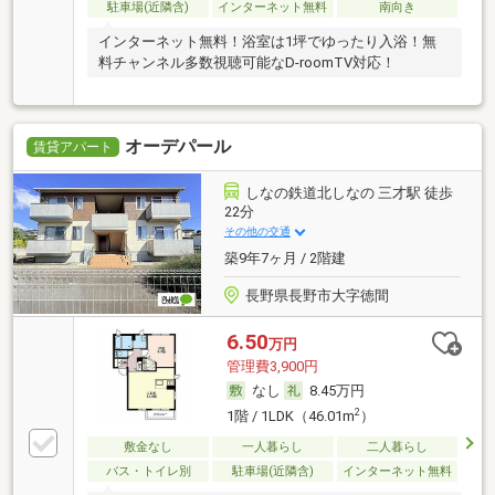
駐車場(近隣含)
インターネット無料
南向き
インターネット無料！浴室は1坪でゆったり入浴！無
料チャンネル多数視聴可能なD-roomTV対応！
オーデパール
賃貸アパート
しなの鉄道北しなの 三才駅 徒歩
22分
その他の交通
築9年7ヶ月 / 2階建
長野県長野市大字徳間
6.50
万円
管理費3,900円
なし
8.45万円
2
1階 / 1LDK（46.01m
）
敷金なし
一人暮らし
二人暮らし
バス・トイレ別
駐車場(近隣含)
インターネット無料