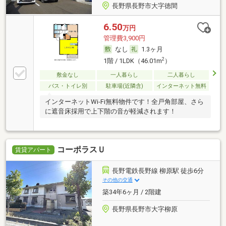
長野県長野市大字徳間
6.50
万円
管理費3,900円
なし
1.3ヶ月
2
1階 / 1LDK（46.01m
）
敷金なし
一人暮らし
二人暮らし
バス・トイレ別
駐車場(近隣含)
インターネット無料
インターネットWi-Fi無料物件です！全戸角部屋、さら
に遮音床採用で上下階の音が軽減されます！
コーポラスＵ
賃貸アパート
長野電鉄長野線 柳原駅 徒歩6分
その他の交通
築34年6ヶ月 / 2階建
長野県長野市大字柳原