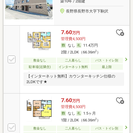
築10年 / 2階建
長野県長野市大字下駒沢
7.60
万円
管理費4,500円
なし
11.4万円
2
2階 / 2LDK（66.36m
）
敷金なし
二人暮らし
バス・トイレ別
駐車場(近隣含)
インターネット無料
最上階
【インターネット無料】カウンターキッチン仕様の
2LDKです★
7.60
万円
管理費4,500円
なし
1.5ヶ月
2
1階 / 2LDK（66.36m
）
敷金なし
二人暮らし
バス・トイレ別