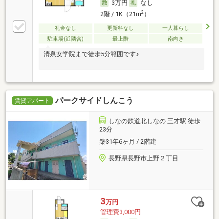
3万円
なし
2
2階 / 1K（21m
）
礼金なし
更新料なし
一人暮らし
駐車場(近隣含)
最上階
南向き
清泉女学院まで徒歩5分範囲です♪
パークサイドしんこう
賃貸アパート
しなの鉄道北しなの 三才駅 徒歩
23分
築31年6ヶ月 / 2階建
長野県長野市上野２丁目
3
万円
管理費3,000円