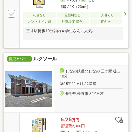
2
1階 / 1K（23m
）
礼金なし
更新料なし
一人暮らし
バス・トイレ別
駐車場(近隣含)
南向き
三才駅徒歩10分以内☆学生さんに人気♪
ルクソール
賃貸アパート
しなの鉄道北しなの 三才駅 徒歩
10分
築18年11ヶ月 / 2階建
長野県長野市大字三才
6.25
万円
管理費2,300円