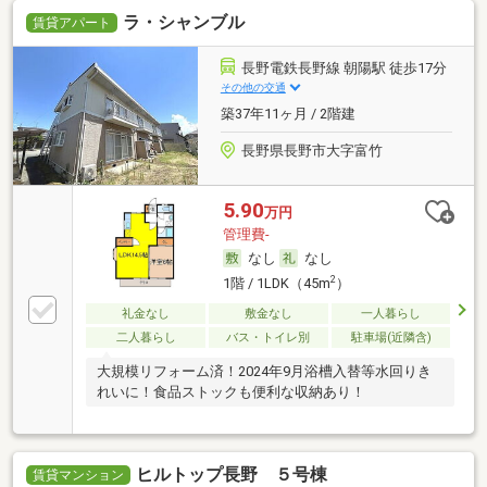
ラ・シャンブル
賃貸アパート
長野電鉄長野線 朝陽駅 徒歩17分
その他の交通
築37年11ヶ月 / 2階建
長野県長野市大字富竹
5.90
万円
管理費-
なし
なし
2
1階 / 1LDK（45m
）
礼金なし
敷金なし
一人暮らし
二人暮らし
バス・トイレ別
駐車場(近隣含)
大規模リフォーム済！2024年9月浴槽入替等水回りき
れいに！食品ストックも便利な収納あり！
ヒルトップ長野 ５号棟
賃貸マンション