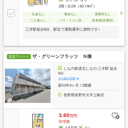
2
2階 / 2LDK（60.19m
）
礼金なし
敷金なし
更新料なし
二人暮らし
バス・トイレ別
駐車場(近隣含)
三才駅徒歩8分、駅近で通勤通学に便利です♪
ザ・グリーンフラッツ Ｎ棟
賃貸アパート
しなの鉄道北しなの 三才駅 徒歩
9分
その他の交通
築33年4ヶ月 / 2階建
長野県長野市大字上駒沢
3.80
万円
管理費-
3.8万円
なし