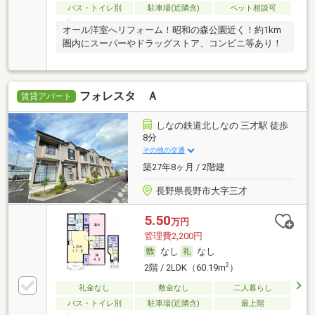
バス・トイレ別
駐車場(近隣含)
ペット相談可
オール洋室へリフォーム！昭和の森公園近く！約1km
圏内にスーパーやドラッグストア、コンビニ等あり！
フォレスタ Ａ
賃貸アパート
しなの鉄道北しなの 三才駅 徒歩
8分
その他の交通
築27年8ヶ月 / 2階建
長野県長野市大字三才
5.50
万円
管理費2,200円
なし
なし
2
2階 / 2LDK（60.19m
）
礼金なし
敷金なし
二人暮らし
バス・トイレ別
駐車場(近隣含)
最上階