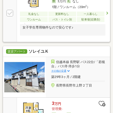
3万円
なし
2
1階 / ワンルーム（20m
）
礼金なし
更新料なし
一人暮らし
ワンルーム
バス・トイレ別
駐車場(近隣含)
女子学生専用物件なので安心です♪
ソレイユＫ
賃貸アパート
信越本線 長野駅 バス22分/「若槻
台」バス停 停歩1分
その他の交通
築29年3ヶ月 / 2階建
長野県長野市上野２丁目
3
万円
管理費-