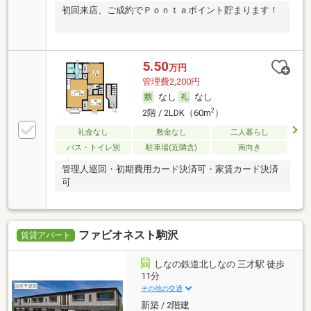
初回来店、ご成約でＰｏｎｔａポイント貯まります！
5.50
万円
管理費2,200円
なし
なし
2
2階 / 2LDK（60m
）
礼金なし
敷金なし
二人暮らし
バス・トイレ別
駐車場(近隣含)
南向き
管理人巡回・初期費用カード決済可・家賃カード決済
可
ファビオネスト駒沢
賃貸アパート
しなの鉄道北しなの 三才駅 徒歩
11分
その他の交通
新築 / 2階建