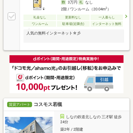
3万円
なし
2
2階 / ワンルーム（20.04m
）
礼金なし
更新料なし
一人暮らし
ワンルーム
駐車場(近隣含)
インターネット無料
人気の無料インターネット☆彡
コスモス若槻
賃貸アパート
しなの鉄道北しなの 三才駅 徒歩
24分
築2年 / 2階建