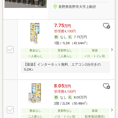
長野県長野市大字上駒沢
7.75
万円
管理費4,100円
なし
7.75万円
2
1階 / 1LDK（42.64m
）
敷金なし
更新料なし
新築
一人暮らし
二人暮らし
バス・トイレ別
【新築】インターネット無料、エアコン2台付きの
1LDK♪
8.05
万円
管理費4,100円
なし
8.05万円
2
2階 / 2LDK（50.48m
）
敷金なし
更新料なし
新築
二人暮らし
バス・トイレ別
駐車場(近隣含)