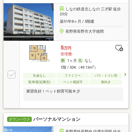
しなの鉄道北しなの 三才駅 徒歩
23分
築51年8ヶ月 / 5階建
長野県長野市大字徳間
5
万円
管理費-
1ヶ月
なし
2
1階 / 3DK（49.13m
）
礼金なし
ファミリー
バス・トイレ別
駐車場(近隣含)
ペット相談可
南向き
展望良好！ペット飼育可能☆彡
パーソナルマンション
タウンハウス
長野電鉄長野線 信濃吉田駅 徒歩