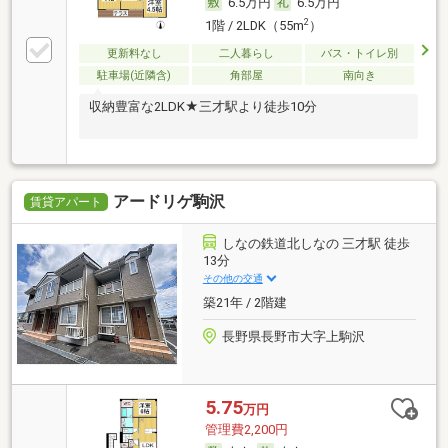
6.5万円
6.5万円
2
1階 / 2LDK（55m
）
更新料なし
二人暮らし
バス・トイレ別
駐車場(近隣含)
角部屋
南向き
収納豊富な2LDK★三才駅より徒歩10分
アードリゲ駒沢
賃貸アパート
しなの鉄道北しなの 三才駅 徒歩
13分
その他の交通
築21年 / 2階建
長野県長野市大字上駒沢
5.75
万円
管理費2,200円