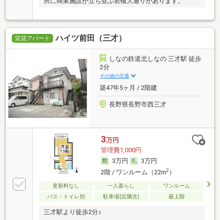
所に商業施設が立ち並ぶ若槻大通りがあります。
ハイツ前田（三才）
賃貸アパート
しなの鉄道北しなの 三才駅 徒歩
2分
その他の交通
築47年5ヶ月 / 2階建
長野県長野市西三才
3
万円
管理費1,000円
3万円
3万円
2
2階 / ワンルーム（22m
）
更新料なし
一人暮らし
ワンルーム
バス・トイレ別
駐車場(近隣含)
最上階
三才駅より徒歩2分♪