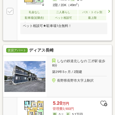
2
2階 / 2DK（49m
）
礼金なし
二人暮らし
バス・トイレ別
駐車場(近隣含)
ペット相談可
最上階
ペット相談可★駐車場1台無料！
ディアス長崎
賃貸アパート
しなの鉄道北しなの 三才駅 徒歩
8分
築29年5ヶ月 / 2階建
長野県長野市大字上駒沢
5.20
万円
管理費3,900円
なし
5.2万円