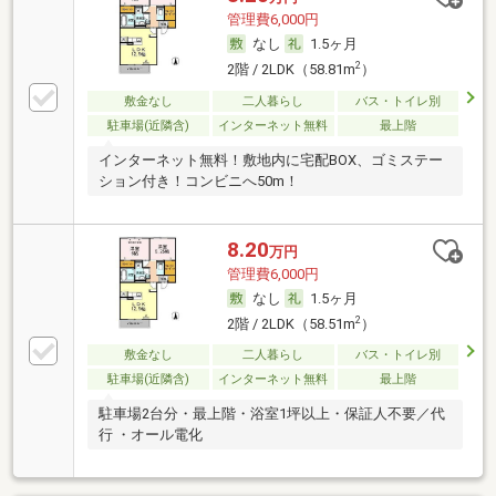
管理費6,000円
なし
1.5ヶ月
2
2階 / 2LDK（58.81m
）
敷金なし
二人暮らし
バス・トイレ別
駐車場(近隣含)
インターネット無料
最上階
インターネット無料！敷地内に宅配BOX、ゴミステー
ション付き！コンビニへ50m！
8.20
万円
管理費6,000円
なし
1.5ヶ月
2
2階 / 2LDK（58.51m
）
敷金なし
二人暮らし
バス・トイレ別
駐車場(近隣含)
インターネット無料
最上階
駐車場2台分・最上階・浴室1坪以上・保証人不要／代
行 ・オール電化