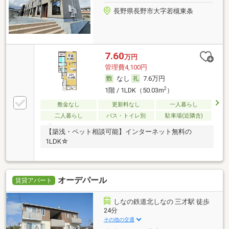
長野県長野市大字若槻東条
7.60
万円
管理費4,100円
なし
7.6万円
2
1階 / 1LDK（50.03m
）
敷金なし
更新料なし
一人暮らし
二人暮らし
バス・トイレ別
駐車場(近隣含)
【築浅・ペット相談可能】インターネット無料の
1LDK☆
オーデパール
賃貸アパート
しなの鉄道北しなの 三才駅 徒歩
24分
その他の交通