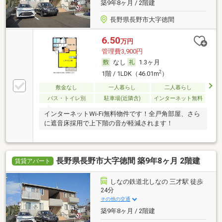
築9年8ヶ月 / 2階建
長野県長野市大字徳間
6.50
万円
管理費3,900円
なし
1.3ヶ月
2
1階 / 1LDK（46.01m
）
敷金なし
一人暮らし
二人暮らし
バス・トイレ別
駐車場(近隣含)
インターネット無料
インターネットWi-Fi無料物件です！全戸角部屋、さら
に遮音床採用で上下階の音が軽減されます！
長野県長野市大字徳間 築9年8ヶ月 2階建
賃貸アパート
しなの鉄道北しなの 三才駅 徒歩
24分
その他の交通
築9年8ヶ月 / 2階建