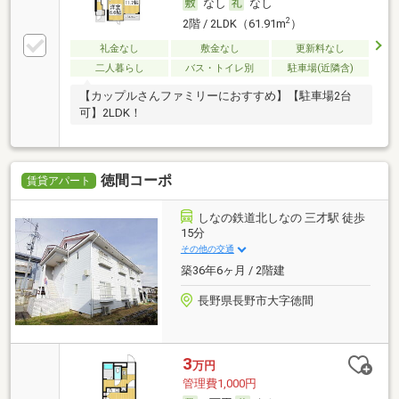
なし
なし
2
2階 / 2LDK（61.91m
）
礼金なし
敷金なし
更新料なし
二人暮らし
バス・トイレ別
駐車場(近隣含)
【カップルさんファミリーにおすすめ】【駐車場2台
可】2LDK！
徳間コーポ
賃貸アパート
しなの鉄道北しなの 三才駅 徒歩
15分
その他の交通
築36年6ヶ月 / 2階建
長野県長野市大字徳間
3
万円
管理費1,000円