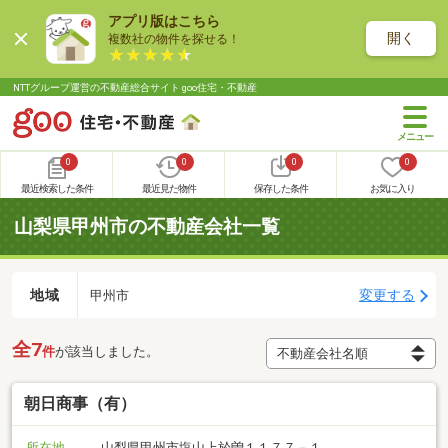
アプリ版はこちら
開く
複数社の物件を探せる！
NTTグループ運営の不動産総合サイト goo住宅・不動産
0
0
0
0
最近検索した条件
最近見た物件
保存した条件
お気に入り
山梨県甲州市の不動産会社一覧
地域
変更する
甲州市
全7
件
が該当しました。
朝日商事（有）
所在地
山梨県甲州市塩山上於曽１１７７－１