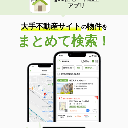
アプリ
大手不動産サイト
物件
の
を
まとめて検索！