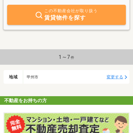
ください）のでお気軽にお問い合わせください。一般住宅のみなら
ず、畑付の住宅や別荘・二拠点宅、空き家物件、また首都圏物件も
この不動産会社が取り扱う
取り扱っております。CFP、住宅ローンアドバイザー、社会福祉士
賃貸物件を探す
が在籍しており、ローンや住み替え、高齢期のお住まい、相続、そ
の他お困り事等、無料でご相談いただけます。
1～7
件
地域
変更する
甲州市
不動産をお持ちの方