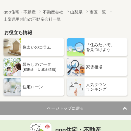
goo住宅・不動産
不動産会社
山梨県
市区一覧
山梨県甲州市の不動産会社一覧
お役立ち情報
「住みたい街」
住まいのコラム
を見つけよう
暮らしのデータ
家賃相場
(補助金・助成金情報)
人気タウン
住宅ローン
ランキング
ページトップに戻る
goo住宅・不動産