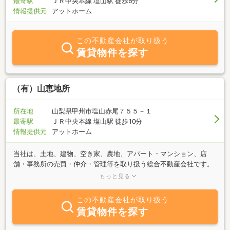
最寄駅
ＪＲ中央本線 塩山駅 徒歩6分
保全活動・甲州市国際交流委員ｅｔｃ．●提携税理士・司法書士等
情報提供元
アットホーム
との協力によるワンストップサービスにも定評があります。
この不動産会社が取り扱う
賃貸物件を探す
（有）山恵地所
所在地
山梨県甲州市塩山赤尾７５５－１
最寄駅
ＪＲ中央本線 塩山駅 徒歩10分
情報提供元
アットホーム
当社は、土地、建物、空き家、農地、アパート・マンション、店
舗・事務所の売買・仲介・管理等を取り扱う総合不動産会社です。
Mail sankeijisyo@yahoo.co.jp HP
もっと見る
https://sites.google.com/view/sankeijisyo/home不動産に関する売
買・仲介・開発・分譲・住宅リフォーム等、司法書士・土地家屋調
この不動産会社が取り扱う
査士・建築士と連携し、正確且つ迅速な情報提供と対応を心がけて
賃貸物件を探す
おります。売りたい・買いたいのご相談や査定等お気軽にお問い合
わせください。