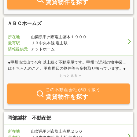
賃貸物件を探す
ＡＢＣホームズ
所在地
山梨県甲州市塩山藤木１９００
最寄駅
ＪＲ中央本線 塩山駅
情報提供元
アットホーム
●甲州市塩山で40年以上続く不動産屋です。甲州市近郊の物件探し
はもちろんのこと、甲府周辺の物件等も多数取り扱っています。●
弊社は都心から車でも電車でも約１時間半の甲州市にございます。
もっと見る
都心へのアクセスの良さから近年移住希望者・二か所拠点の方に人
気のエリアです。●得意エリア：甲州市（塩山・勝沼）／山梨市
この不動産会社が取り扱う
（山梨・牧丘）周辺を得意としています。単なる物件紹介だけにと
賃貸物件を探す
どまらず、この地域密着の不動産屋だからこそ知っている地域の
人、習慣、面白スポットe.tc. 色んな視点で地域の魅力をお伝えし
ます。●人気のリノベーション賃貸/古民家物件/眺望の良い土地・建
物ｅｔｃ．お客様のニーズに合わせて最適な物件のご紹介をしてい
岡部製材 不動産部
ます。●CSR：長年PTA・社会福祉・青少年育成、地域活動に参加し
ています。 ｅｘ．江戸時代より290年続く「甲州市無形文化財・
所在地
山梨県甲州市塩山赤尾２５０
藤木太鼓乗り歌舞伎」演者・都市部住民参加型の地域おこし・棚田