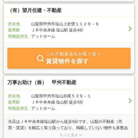
（有）望月住建・不動産
所在地
山梨県甲州市塩山上於曽１１２９－６
最寄駅
ＪＲ中央本線 塩山駅 徒歩4分
情報提供元
アットホーム
この不動産会社が取り扱う
賃貸物件を探す
万事お助け（株） 甲州不動産
所在地
山梨県甲州市塩山赤尾５３９－１
最寄駅
ＪＲ中央本線 塩山駅 徒歩5分
情報提供元
アットホーム
当店はＪＲ中央本線塩山駅から徒歩5分です。山梨の不動産（売
買・賃貸）を幅広く取り扱っており、掲載していない物件も多数あ
ります（会社ＨＰ https://www.koshufudosan.com） をぜひご覧
もっと見る