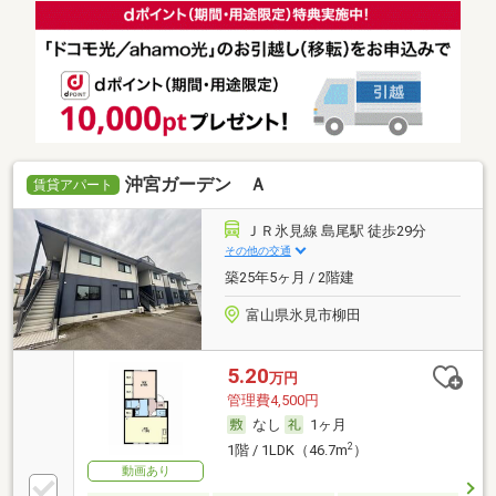
沖宮ガーデン Ａ
賃貸アパート
ＪＲ氷見線 島尾駅 徒歩29分
その他の交通
築25年5ヶ月 / 2階建
富山県氷見市柳田
5.20
万円
管理費4,500円
なし
1ヶ月
2
1階 / 1LDK（46.7m
）
動画あり