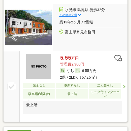
氷見線 島尾駅 徒歩32分
その他の交通
築13年2ヶ月 / 2階建
富山県氷見市柳田
5.55
万円
管理費2,300円
なし
6.55万円
2
2階 / 2LDK（57.25m
）
敷金なし
更新料なし
二人暮らし
モニタ付インターホ
駐車場(近隣含)
最上階
ン
最上階