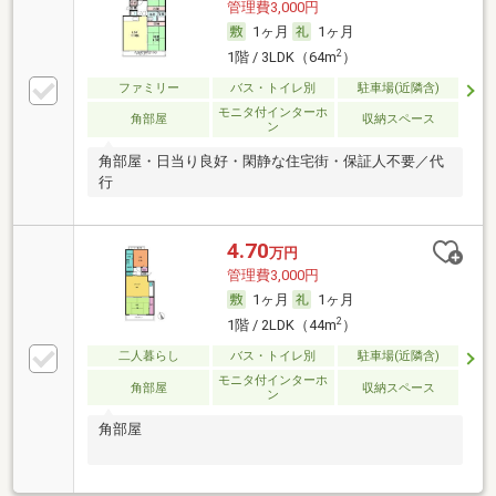
管理費3,000円
1ヶ月
1ヶ月
2
1階 / 3LDK（64m
）
ファミリー
バス・トイレ別
駐車場(近隣含)
モニタ付インターホ
角部屋
収納スペース
ン
角部屋・日当り良好・閑静な住宅街・保証人不要／代
行
4.70
万円
管理費3,000円
1ヶ月
1ヶ月
2
1階 / 2LDK（44m
）
二人暮らし
バス・トイレ別
駐車場(近隣含)
モニタ付インターホ
角部屋
収納スペース
ン
角部屋