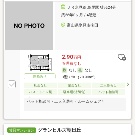
ＪＲ氷見線 島尾駅 徒歩24分
築56年8ヶ月 / 4階建
富山県氷見市柳田
2.90
万円
管理費なし
なし
なし
動画あり
2
3階 / 2K（28.98m
）
礼金なし
敷金なし
二人暮らし
バス・トイレ別
駐車場(近隣含)
ペット相談可
ペット相談可・二人入居可・ルームシェア可
グランヒルズ朝日丘
賃貸マンション