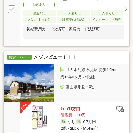
動画あり
敷金なし
一人暮らし
二人暮らし
バス・トイレ別
駐車場(近隣含)
インターネット無料
初期費用カード決済可・家賃カード決済可
メゾンビューＩＩＩ
賃貸アパート
ＪＲ氷見線 氷見駅 徒歩4.0km
築12年3ヶ月 / 2階建
富山県氷見市鞍川
5.70
万円
管理費3,300円
なし
6.7万円
2
2階 / 2LDK（61.45m
）