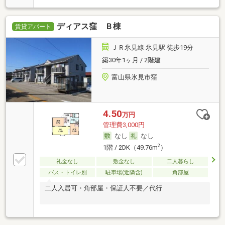
ディアス窪 Ｂ棟
賃貸アパート
ＪＲ氷見線 氷見駅 徒歩19分
築30年1ヶ月 / 2階建
富山県氷見市窪
4.50
万円
管理費3,000円
なし
なし
2
1階 / 2DK（49.76m
）
礼金なし
敷金なし
二人暮らし
バス・トイレ別
駐車場(近隣含)
角部屋
二人入居可・角部屋・保証人不要／代行