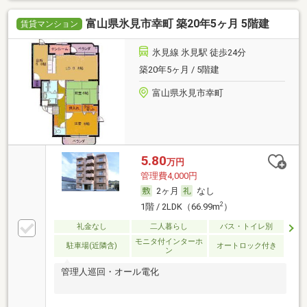
富山県氷見市幸町 築20年5ヶ月 5階建
賃貸マンション
氷見線 氷見駅 徒歩24分
築20年5ヶ月 / 5階建
富山県氷見市幸町
5.80
万円
管理費4,000円
2ヶ月
なし
2
1階 / 2LDK（66.99m
）
礼金なし
二人暮らし
バス・トイレ別
モニタ付インターホ
駐車場(近隣含)
オートロック付き
ン
管理人巡回・オール電化