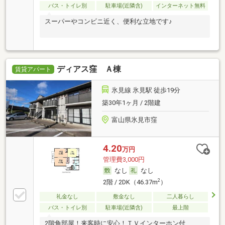
バス・トイレ別
駐車場(近隣含)
インターネット無料
スーパーやコンビニ近く、便利な立地です♪
ディアス窪 Ａ棟
賃貸アパート
氷見線 氷見駅 徒歩19分
築30年1ヶ月 / 2階建
富山県氷見市窪
4.20
万円
管理費3,000円
なし
なし
2
2階 / 2DK（46.37m
）
礼金なし
敷金なし
二人暮らし
バス・トイレ別
駐車場(近隣含)
最上階
2階角部屋！来客時に安心！ＴＶインターホン付