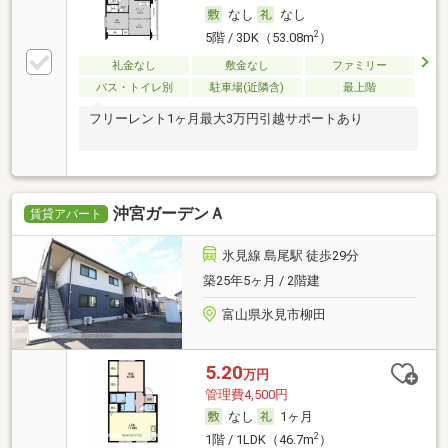
なし
なし
2
5階 / 3DK（53.08m
）
礼金なし
敷金なし
ファミリー
バス・トイレ別
駐車場(近隣含)
最上階
フリーレント1ヶ月最大3万円引越サポートあり
沖宮ガーデンＡ
賃貸アパート
氷見線 島尾駅 徒歩29分
築25年5ヶ月 / 2階建
富山県氷見市柳田
5.20
万円
管理費4,500円
なし
1ヶ月
2
1階 / 1LDK（46.7m
）