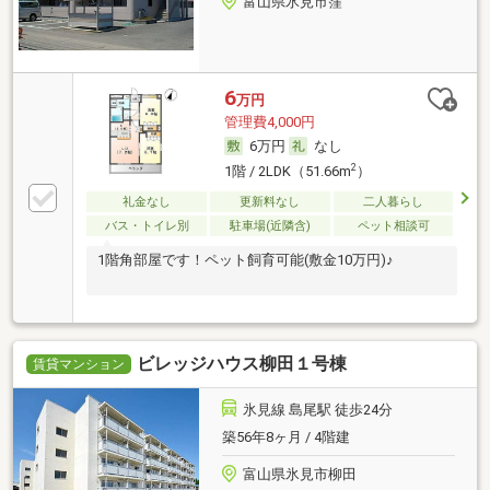
富山県氷見市窪
6
万円
管理費4,000円
6万円
なし
2
1階 / 2LDK（51.66m
）
礼金なし
更新料なし
二人暮らし
バス・トイレ別
駐車場(近隣含)
ペット相談可
1階角部屋です！ペット飼育可能(敷金10万円)♪
ビレッジハウス柳田１号棟
賃貸マンション
氷見線 島尾駅 徒歩24分
築56年8ヶ月 / 4階建
富山県氷見市柳田