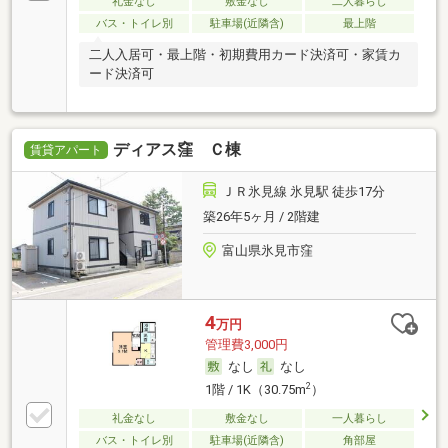
礼金なし
敷金なし
二人暮らし
バス・トイレ別
駐車場(近隣含)
最上階
二人入居可・最上階・初期費用カード決済可・家賃カ
ード決済可
ディアス窪 Ｃ棟
賃貸アパート
ＪＲ氷見線 氷見駅 徒歩17分
築26年5ヶ月 / 2階建
富山県氷見市窪
4
万円
管理費3,000円
なし
なし
2
1階 / 1K（30.75m
）
礼金なし
敷金なし
一人暮らし
バス・トイレ別
駐車場(近隣含)
角部屋