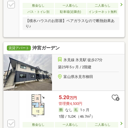
敷金なし
一人暮らし
二人暮らし
バス・トイレ別
駐車場(近隣含)
インターネット無料
【積水ハウスのお部屋】ペアガラスなので断熱効果あ
り♪
沖宮ガーデン
賃貸アパート
氷見線 氷見駅 徒歩27分
築25年5ヶ月 / 2階建
富山県氷見市柳田
5.20
万円
管理費4,500円
なし
1ヶ月
2
1階 / 1LDK（46.7m
）
敷金なし
一人暮らし
二人暮らし