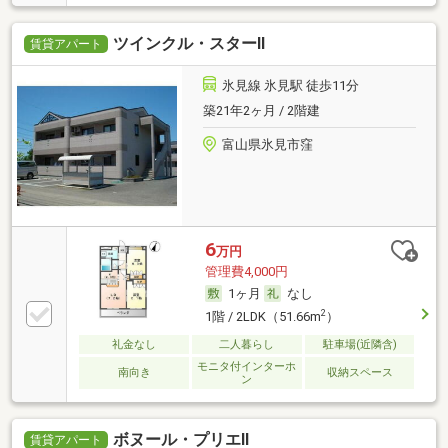
ツインクル・スターⅡ
賃貸アパート
氷見線 氷見駅 徒歩11分
築21年2ヶ月 / 2階建
富山県氷見市窪
6
万円
管理費4,000円
1ヶ月
なし
2
1階 / 2LDK（51.66m
）
礼金なし
二人暮らし
駐車場(近隣含)
モニタ付インターホ
南向き
収納スペース
ン
ボヌール・プリエⅡ
賃貸アパート