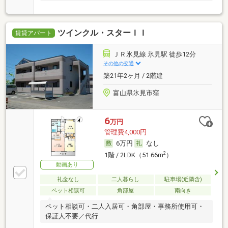
ツインクル・スターＩＩ
賃貸アパート
ＪＲ氷見線 氷見駅 徒歩12分
その他の交通
築21年2ヶ月 / 2階建
富山県氷見市窪
6
万円
管理費4,000円
6万円
なし
2
1階 / 2LDK（51.66m
）
動画あり
礼金なし
二人暮らし
駐車場(近隣含)
ペット相談可
角部屋
南向き
ペット相談可・二人入居可・角部屋・事務所使用可・
保証人不要／代行