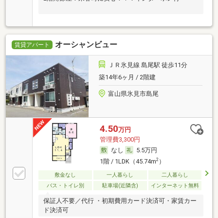
オーシャンビュー
賃貸アパート
ＪＲ氷見線 島尾駅 徒歩11分
築14年6ヶ月 / 2階建
富山県氷見市島尾
4.50
万円
管理費3,300円
なし
5.5万円
2
1階 / 1LDK（45.74m
）
敷金なし
一人暮らし
二人暮らし
バス・トイレ別
駐車場(近隣含)
インターネット無料
保証人不要／代行 ・初期費用カード決済可・家賃カー
ド決済可