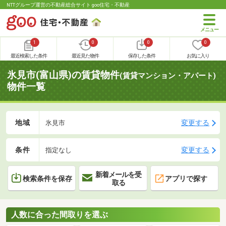
NTTグループ運営の不動産総合サイト goo住宅・不動産
1
0
0
0
最近検索した条件
最近見た物件
保存した条件
お気に入り
氷見市(富山県)の賃貸物件
(賃貸マンション・アパート)
物件一覧
地域
変更する
氷見市
条件
変更する
指定なし
新着メールを受
検索条件を保存
アプリで探す
取る
人数に合った間取りを選ぶ