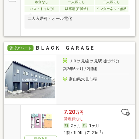
敷金なし
一人暮らし
二人暮らし
バス・トイレ別
駐車場(近隣含)
インターネット無料
二人入居可・オール電化
ＢＬＡＣＫ ＧＡＲＡＧＥ
賃貸アパート
ＪＲ氷見線 氷見駅 徒歩22分
築2年6ヶ月 / 2階建
富山県氷見市窪
7.20
万円
管理費なし
2ヶ月
1ヶ月
2
1階 / 1LDK（71.21m
）
動画あり