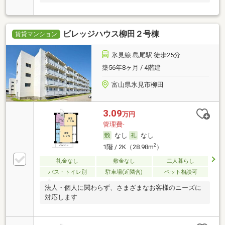
ビレッジハウス柳田２号棟
賃貸マンション
氷見線 島尾駅 徒歩25分
築56年8ヶ月 / 4階建
富山県氷見市柳田
3.09
万円
管理費-
なし
なし
2
1階 / 2K（28.98m
）
礼金なし
敷金なし
二人暮らし
バス・トイレ別
駐車場(近隣含)
ペット相談可
法人・個人に関わらず、さまざまなお客様のニーズに
対応します