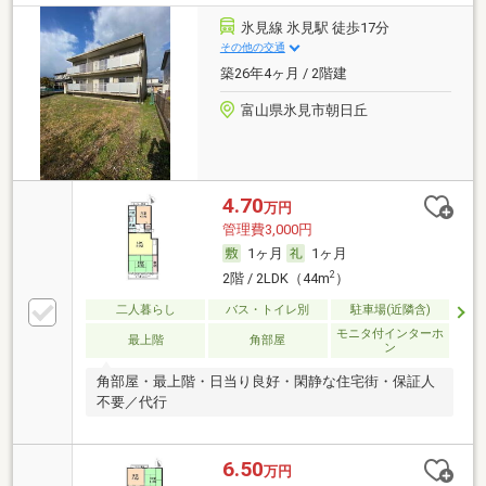
氷見線 氷見駅 徒歩17分
その他の交通
築26年4ヶ月 / 2階建
富山県氷見市朝日丘
4.70
万円
管理費3,000円
1ヶ月
1ヶ月
2
2階 / 2LDK（44m
）
二人暮らし
バス・トイレ別
駐車場(近隣含)
モニタ付インターホ
最上階
角部屋
ン
角部屋・最上階・日当り良好・閑静な住宅街・保証人
不要／代行
6.50
万円