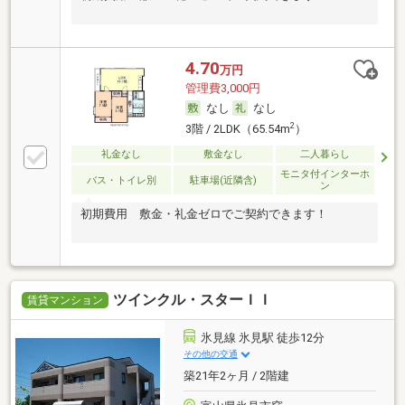
4.70
万円
管理費3,000円
なし
なし
2
3階 / 2LDK（65.54m
）
礼金なし
敷金なし
二人暮らし
モニタ付インターホ
バス・トイレ別
駐車場(近隣含)
ン
初期費用 敷金・礼金ゼロでご契約できます！
ツインクル・スターＩＩ
賃貸マンション
氷見線 氷見駅 徒歩12分
その他の交通
築21年2ヶ月 / 2階建