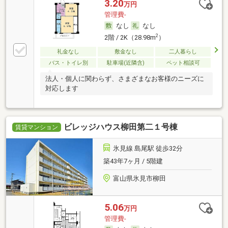
3.20
万円
管理費-
なし
なし
2
2階 / 2K（28.98m
）
礼金なし
敷金なし
二人暮らし
バス・トイレ別
駐車場(近隣含)
ペット相談可
法人・個人に関わらず、さまざまなお客様のニーズに
対応します
ビレッジハウス柳田第二１号棟
賃貸マンション
氷見線 島尾駅 徒歩32分
築43年7ヶ月 / 5階建
富山県氷見市柳田
5.06
万円
管理費-