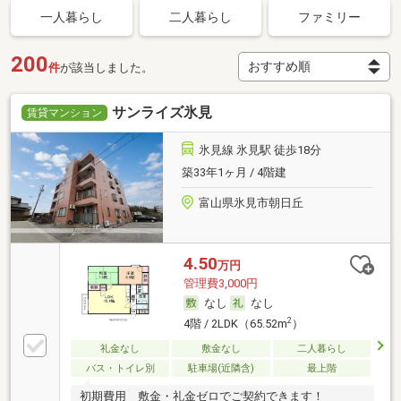
一人暮らし
二人暮らし
ファミリー
200
件
が該当しました。
サンライズ氷見
賃貸マンション
氷見線 氷見駅 徒歩18分
築33年1ヶ月 / 4階建
富山県氷見市朝日丘
4.50
万円
管理費3,000円
なし
なし
2
4階 / 2LDK（65.52m
）
礼金なし
敷金なし
二人暮らし
バス・トイレ別
駐車場(近隣含)
最上階
初期費用 敷金・礼金ゼロでご契約できます！