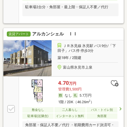
駐車場2台分・角部屋・最上階・保証人不要／代行
アルカンシェル ＩＩ
賃貸アパート
ＪＲ氷見線 氷見駅 バス9分/「下
田子」バス停 停歩3分
築18年 / 2階建
富山県氷見市上泉
4.70
万円
管理費3,500円
なし
5.7万円
2
1階 / 2DK（46.26m
）
敷金なし
二人暮らし
バス・トイレ別
駐車場(近隣含)
インターネット無料
角部屋
角部屋・保証人不要／代行 ・初期費用カード決済可・