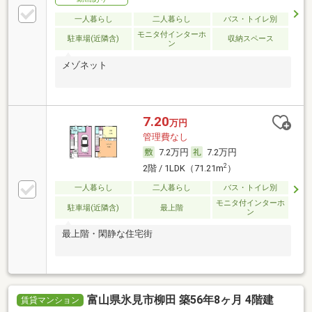
一人暮らし
二人暮らし
バス・トイレ別
モニタ付インターホ
駐車場(近隣含)
収納スペース
ン
メゾネット
7.20
万円
管理費なし
7.2万円
7.2万円
2
2階 / 1LDK（71.21m
）
一人暮らし
二人暮らし
バス・トイレ別
モニタ付インターホ
駐車場(近隣含)
最上階
ン
最上階・閑静な住宅街
富山県氷見市柳田 築56年8ヶ月 4階建
賃貸マンション