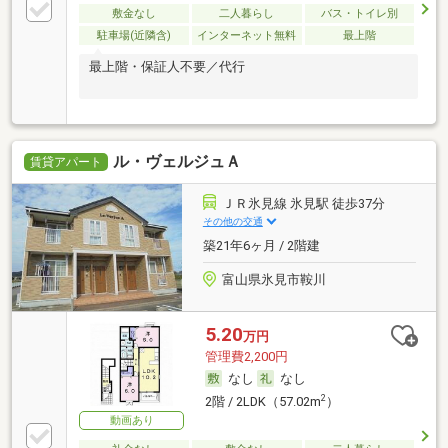
敷金なし
二人暮らし
バス・トイレ別
駐車場(近隣含)
インターネット無料
最上階
最上階・保証人不要／代行
ル・ヴェルジュＡ
賃貸アパート
ＪＲ氷見線 氷見駅 徒歩37分
その他の交通
築21年6ヶ月 / 2階建
富山県氷見市鞍川
5.20
万円
管理費2,200円
なし
なし
2
2階 / 2LDK（57.02m
）
動画あり