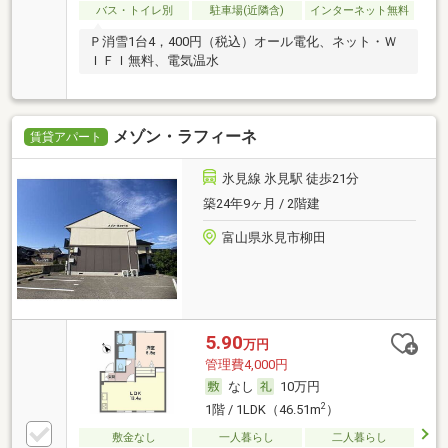
バス・トイレ別
駐車場(近隣含)
インターネット無料
Ｐ消雪1台4，400円（税込）オール電化、ネット・Ｗ
ＩＦＩ無料、電気温水
メゾン・ラフィーネ
賃貸アパート
氷見線 氷見駅 徒歩21分
築24年9ヶ月 / 2階建
富山県氷見市柳田
5.90
万円
管理費4,000円
なし
10万円
2
1階 / 1LDK（46.51m
）
敷金なし
一人暮らし
二人暮らし