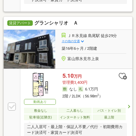
グランシャリオ Ａ
賃貸アパート
ＪＲ氷見線 島尾駅 徒歩29分
その他の交通
築16年6ヶ月 / 2階建
富山県氷見市上泉
5.10
万円
管理費3,400円
なし
6.1万円
2
2階 / 2LDK（56.98m
）
動画あり
敷金なし
二人暮らし
バス・トイレ別
駐車場(近隣含)
インターネット無料
最上階
二人入居可・最上階・保証人不要／代行 ・初期費用カ
ード決済可・家賃カード決済可