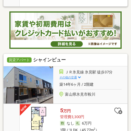
シャインビュー
賃貸アパート
ＪＲ氷見線 氷見駅 徒歩37分
その他の交通
築14年6ヶ月 / 2階建
富山県氷見市鞍川
5
万円
管理費3,300円
なし
6万円
2
1階 / 1LDK（45.77m
）