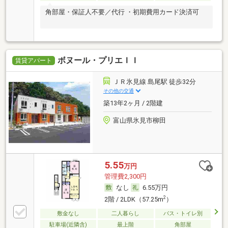
角部屋・保証人不要／代行 ・初期費用カード決済可
ボヌール・プリエＩＩ
賃貸アパート
ＪＲ氷見線 島尾駅 徒歩32分
その他の交通
築13年2ヶ月 / 2階建
富山県氷見市柳田
5.55
万円
管理費2,300円
なし
6.55万円
2
2階 / 2LDK（57.25m
）
敷金なし
二人暮らし
バス・トイレ別
駐車場(近隣含)
最上階
角部屋