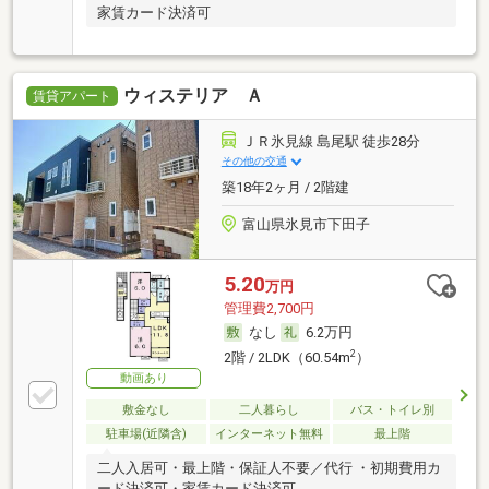
家賃カード決済可
ウィステリア Ａ
賃貸アパート
ＪＲ氷見線 島尾駅 徒歩28分
その他の交通
築18年2ヶ月 / 2階建
富山県氷見市下田子
5.20
万円
管理費2,700円
なし
6.2万円
2
2階 / 2LDK（60.54m
）
動画あり
敷金なし
二人暮らし
バス・トイレ別
駐車場(近隣含)
インターネット無料
最上階
二人入居可・最上階・保証人不要／代行 ・初期費用カ
ード決済可・家賃カード決済可