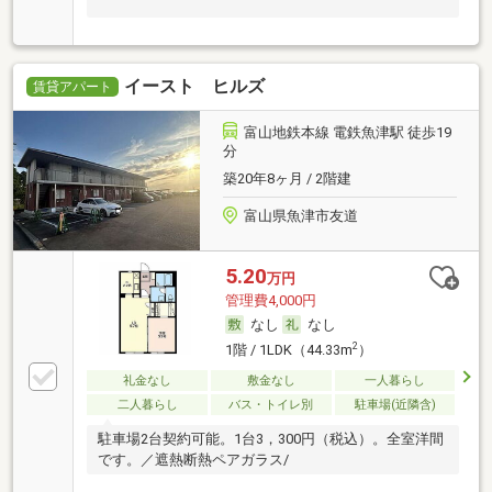
イースト ヒルズ
賃貸アパート
富山地鉄本線 電鉄魚津駅 徒歩19
分
築20年8ヶ月 / 2階建
富山県魚津市友道
5.20
万円
管理費4,000円
なし
なし
2
1階 / 1LDK（44.33m
）
礼金なし
敷金なし
一人暮らし
二人暮らし
バス・トイレ別
駐車場(近隣含)
駐車場2台契約可能。1台3，300円（税込）。全室洋間
です。／遮熱断熱ペアガラス/