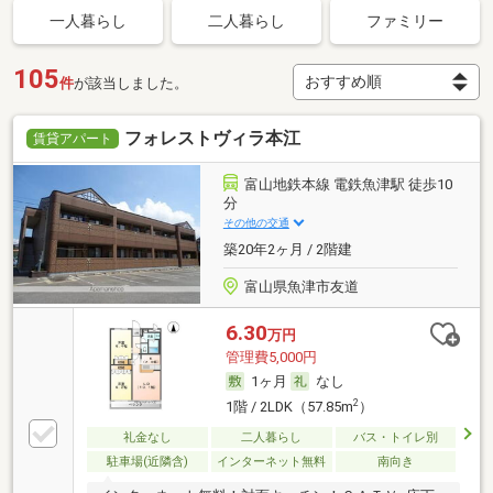
一人暮らし
二人暮らし
ファミリー
105
件
が該当しました。
フォレストヴィラ本江
賃貸アパート
富山地鉄本線 電鉄魚津駅 徒歩10
分
その他の交通
築20年2ヶ月 / 2階建
富山県魚津市友道
6.30
万円
管理費5,000円
1ヶ月
なし
2
1階 / 2LDK（57.85m
）
礼金なし
二人暮らし
バス・トイレ別
駐車場(近隣含)
インターネット無料
南向き