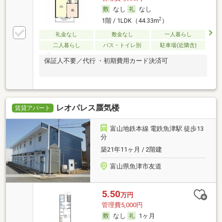
なし
なし
2
1階 / 1LDK（44.33m
）
礼金なし
敷金なし
一人暮らし
二人暮らし
バス・トイレ別
駐車場(近隣含)
保証人不要／代行 ・初期費用カード決済可
レオパレス蜃気楼
賃貸アパート
富山地鉄本線 電鉄魚津駅 徒歩13
分
築21年11ヶ月 / 2階建
富山県魚津市友道
5.50
万円
管理費5,000円
なし
1ヶ月