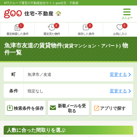
NTTグループ運営の不動産総合サイト goo住宅・不動産
1
0
0
0
最近検索した条件
最近見た物件
保存した条件
お気に入り
魚津市友道の賃貸物件
物
(賃貸マンション・アパート)
件一覧
町
変更する
魚津市／友道
条件
変更する
指定なし
新着メールを受
検索条件を保存
アプリで探す
取る
人数に合った間取りを選ぶ