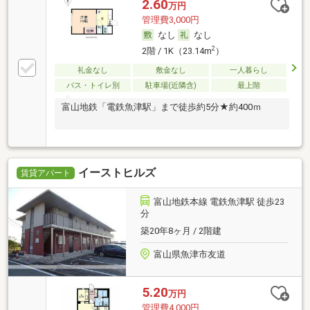
2.60
万円
管理費3,000円
なし
なし
2
2階 / 1K（23.14m
）
礼金なし
敷金なし
一人暮らし
バス・トイレ別
駐車場(近隣含)
最上階
富山地鉄「電鉄魚津駅」まで徒歩約5分★約400ｍ
イーストヒルズ
賃貸アパート
富山地鉄本線 電鉄魚津駅 徒歩23
分
築20年8ヶ月 / 2階建
富山県魚津市友道
5.20
万円
管理費4,000円