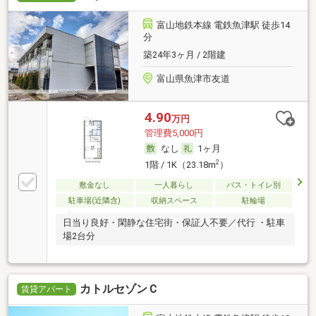
富山地鉄本線 電鉄魚津駅 徒歩14
分
築24年3ヶ月 / 2階建
富山県魚津市友道
4.90
万円
管理費5,000円
なし
1ヶ月
2
1階 / 1K（23.18m
）
敷金なし
一人暮らし
バス・トイレ別
駐車場(近隣含)
収納スペース
駐輪場
日当り良好・閑静な住宅街・保証人不要／代行 ・駐車
場2台分
カトルセゾンＣ
賃貸アパート