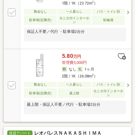
2
1階 / 1K（23.72m
）
敷金なし
一人暮らし
バス・トイレ別
モニタ付インターホ
駐車場(近隣含)
駐輪場
ン
保証人不要／代行 ・駐車場2台分
5.80
万円
管理費5,000円
なし
1ヶ月
2
2階 / 1K（26.08m
）
敷金なし
一人暮らし
バス・トイレ別
モニタ付インターホ
駐車場(近隣含)
最上階
ン
最上階・保証人不要／代行 ・駐車場2台分
レオパレスＮＡＫＡＳＨＩＭＡ
賃貸アパート