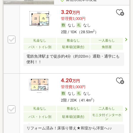
3.20
万円
管理費3,000円
なし
なし
2
2階 / 1DK（28.53m
）
礼金なし
敷金なし
一人暮らし
バス・トイレ別
駐車場(近隣含)
角部屋
電鉄魚津駅まで徒歩約4分（約320ｍ）通勤・通学にも
便利！！
4.20
万円
管理費3,000円
なし
なし
2
2階 / 2DK（41.4m
）
礼金なし
敷金なし
二人暮らし
モニタ付インターホ
バス・トイレ別
駐車場(近隣含)
ン
リフォーム済み！床張り替え★和室から洋室へ♪♪