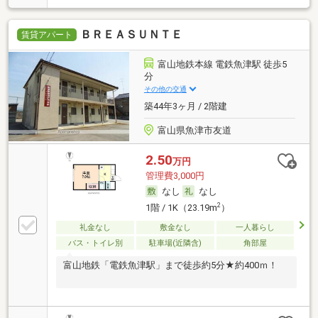
ＢＲＥＡＳＵＮＴＥ
賃貸アパート
富山地鉄本線 電鉄魚津駅 徒歩5
分
その他の交通
築44年3ヶ月 / 2階建
富山県魚津市友道
2.50
万円
管理費3,000円
なし
なし
2
1階 / 1K（23.19m
）
礼金なし
敷金なし
一人暮らし
バス・トイレ別
駐車場(近隣含)
角部屋
富山地鉄「電鉄魚津駅」まで徒歩約5分★約400ｍ！