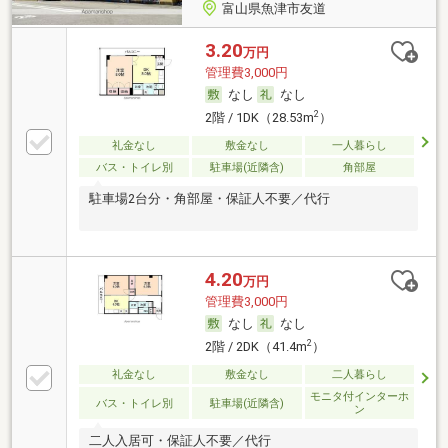
富山県魚津市友道
3.20
万円
管理費3,000円
なし
なし
2
2階 / 1DK（28.53m
）
礼金なし
敷金なし
一人暮らし
バス・トイレ別
駐車場(近隣含)
角部屋
駐車場2台分・角部屋・保証人不要／代行
4.20
万円
管理費3,000円
なし
なし
2
2階 / 2DK（41.4m
）
礼金なし
敷金なし
二人暮らし
モニタ付インターホ
バス・トイレ別
駐車場(近隣含)
ン
二人入居可・保証人不要／代行