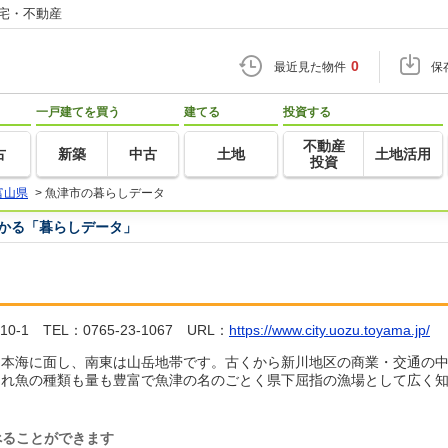
住宅・不動産
0
最近見た物件
保
一戸建てを買う
建てる
投資する
不動産
古
新築
中古
土地
土地活用
投資
富山県
>
魚津市の暮らしデータ
つかる「暮らしデータ」
 TEL：0765-23-1067 URL：
https://www.city.uozu.toyama.jp/
日本海に面し、南東は山岳地帯です。古くから新川地区の商業・交通の
まれ魚の種類も量も豊富で魚津の名のごとく県下屈指の漁場として広く
べることができます