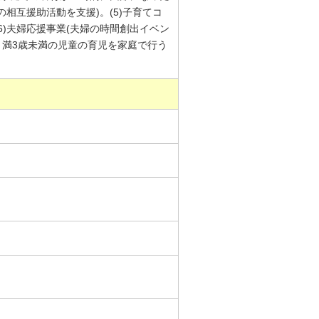
の相互援助活動を支援)。(5)子育てコ
6)夫婦応援事業(夫婦の時間創出イベン
歳～満3歳未満の児童の育児を家庭で行う