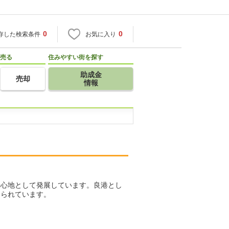
0
0
存した検索条件
お気に入り
売る
住みやすい街を探す
助成金
売却
情報
中心地として発展しています。良港とし
知られています。