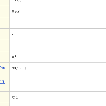
190人
0ヶ所
-
-
-
0人
額保
38,400円
額保
-
なし