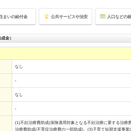
住まいの給付金
公共サービスや治安
人口などの
助成金）
なし
-
なし
-
(1)不妊治療費助成(保険適用対象となる不妊治療に要する治療費
治療費助成(不育症治療費の一部助成)。(3)子育て短期支援事