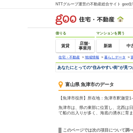
NTTグループ運営の不動産総合サイト goo
借りる
マンションを買う
店舗･
賃貸
新築
中
事業用
住宅・不動産
>
地域情報
>
暮らしデータ
>
あなたにとっての“住みやすい街”が見
富山県 魚津市のデータ
【魚津市役所】所在地：魚津市釈迦堂1-10-1
魚津市は、県の東部に位置し、北西は
て船の出入りが多く、海底の湧水に育
このページでは次の項目について調