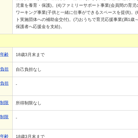
児童を養育・保護)。(4)ファミリーサポート事業(会員間の育児
ワーキング事業(子供と一緒に仕事ができるスペースを提供)。(
ト実施団体への補助金交付)。(7)おうちで育児応援事業(満1
保護者へ応援金を支給)。
象年齢
18歳3月末まで
己負担
自己負担なし
己負担
-
得制限
所得制限なし
得制限
-
象年齢
18歳3月末まで