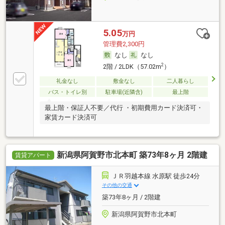
5.05
万円
管理費2,300円
なし
なし
2
2階 / 2LDK（57.02m
）
礼金なし
敷金なし
二人暮らし
バス・トイレ別
駐車場(近隣含)
最上階
最上階・保証人不要／代行 ・初期費用カード決済可・
家賃カード決済可
新潟県阿賀野市北本町 築73年8ヶ月 2階建
賃貸アパート
ＪＲ羽越本線 水原駅 徒歩24分
その他の交通
築73年8ヶ月 / 2階建
新潟県阿賀野市北本町