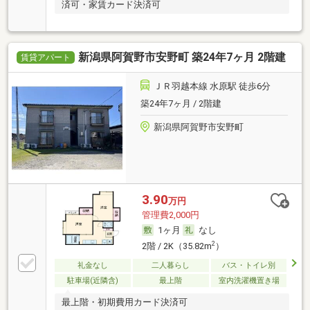
済可・家賃カード決済可
新潟県阿賀野市安野町 築24年7ヶ月 2階建
賃貸アパート
ＪＲ羽越本線 水原駅 徒歩6分
築24年7ヶ月 / 2階建
新潟県阿賀野市安野町
3.90
万円
管理費2,000円
1ヶ月
なし
2
2階 / 2K（35.82m
）
礼金なし
二人暮らし
バス・トイレ別
駐車場(近隣含)
最上階
室内洗濯機置き場
最上階・初期費用カード決済可