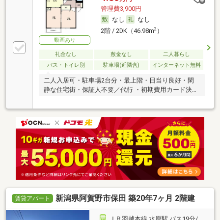
管理費3,900円
なし
なし
2
2階 / 2DK（46.98m
）
動画あり
礼金なし
敷金なし
二人暮らし
バス・トイレ別
駐車場(近隣含)
インターネット無料
二人入居可・駐車場2台分・最上階・日当り良好・閑
静な住宅街・保証人不要／代行 ・初期費用カード決済
可
新潟県阿賀野市保田 築20年7ヶ月 2階建
賃貸アパート
ＪＲ羽越本線 水原駅 バス19分/