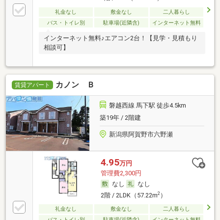
礼金なし
敷金なし
二人暮らし
バス・トイレ別
駐車場(近隣含)
インターネット無料
インターネット無料♪エアコン2台！【見学・見積もり
相談可】
カノン Ｂ
賃貸アパート
磐越西線 馬下駅 徒歩4.5km
築19年 / 2階建
新潟県阿賀野市六野瀬
4.95
万円
管理費2,300円
なし
なし
2
2階 / 2LDK（57.22m
）
礼金なし
敷金なし
二人暮らし
バス・トイレ別
駐車場(近隣含)
インターネット無料