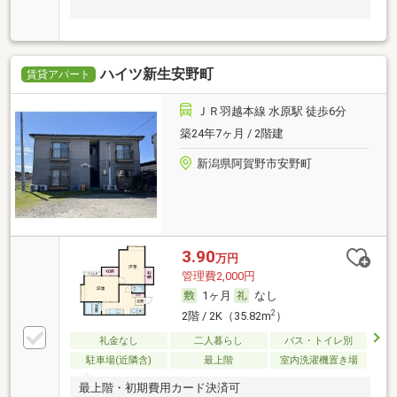
ハイツ新生安野町
賃貸アパート
ＪＲ羽越本線 水原駅 徒歩6分
築24年7ヶ月 / 2階建
新潟県阿賀野市安野町
3.90
万円
管理費2,000円
1ヶ月
なし
2
2階 / 2K（35.82m
）
礼金なし
二人暮らし
バス・トイレ別
駐車場(近隣含)
最上階
室内洗濯機置き場
最上階・初期費用カード決済可