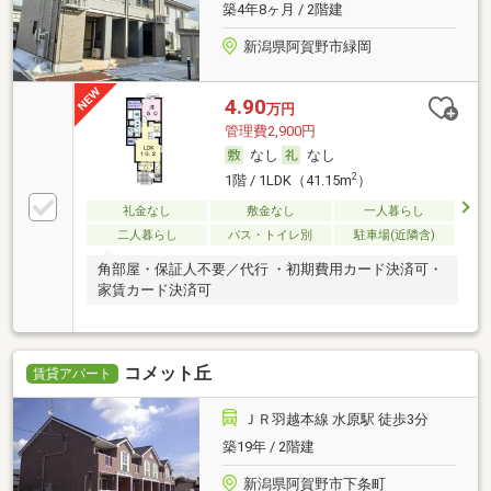
築4年8ヶ月 / 2階建
新潟県阿賀野市緑岡
4.90
万円
管理費2,900円
なし
なし
2
1階 / 1LDK（41.15m
）
礼金なし
敷金なし
一人暮らし
二人暮らし
バス・トイレ別
駐車場(近隣含)
角部屋・保証人不要／代行 ・初期費用カード決済可・
家賃カード決済可
コメット丘
賃貸アパート
ＪＲ羽越本線 水原駅 徒歩3分
築19年 / 2階建
新潟県阿賀野市下条町