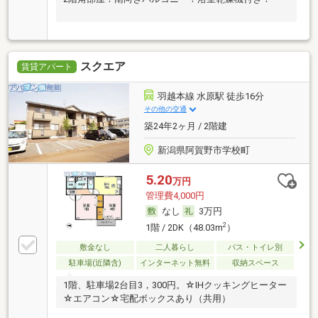
スクエア
賃貸アパート
羽越本線 水原駅 徒歩16分
その他の交通
築24年2ヶ月 / 2階建
新潟県阿賀野市学校町
5.20
万円
管理費4,000円
なし
3万円
2
1階 / 2DK（48.03m
）
敷金なし
二人暮らし
バス・トイレ別
駐車場(近隣含)
インターネット無料
収納スペース
1階、駐車場2台目3，300円。☆IHクッキングヒーター
☆エアコン☆宅配ボックスあり（共用）