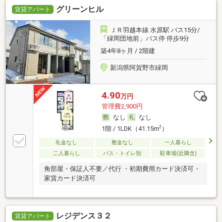
グリーンヒル
賃貸アパート
ＪＲ羽越本線 水原駅 バス15分/
「緑岡団地前」バス停 停歩9分
築4年8ヶ月 / 2階建
新潟県阿賀野市緑岡
4.90
万円
管理費2,900円
なし
なし
2
1階 / 1LDK（41.15m
）
礼金なし
敷金なし
一人暮らし
二人暮らし
バス・トイレ別
駐車場(近隣含)
角部屋・保証人不要／代行 ・初期費用カード決済可・
家賃カード決済可
レジデンス３２
賃貸アパート