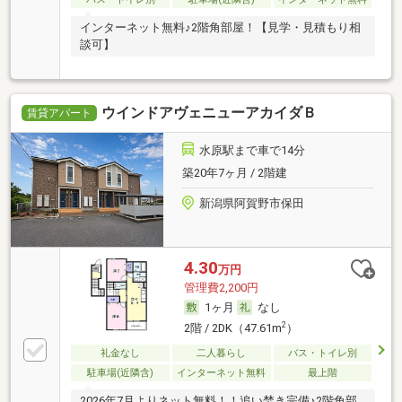
インターネット無料♪2階角部屋！【見学・見積もり相
談可】
ウインドアヴェニューアカイダＢ
賃貸アパート
水原駅まで車で14分
築20年7ヶ月 / 2階建
新潟県阿賀野市保田
4.30
万円
管理費2,200円
1ヶ月
なし
2
2階 / 2DK（47.61m
）
礼金なし
二人暮らし
バス・トイレ別
駐車場(近隣含)
インターネット無料
最上階
2026年7月よりネット無料！！追い焚き完備♪2階角部