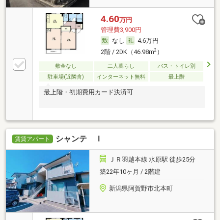
4.60
万円
管理費3,900円
なし
4.6万円
2
2階 / 2DK（46.98m
）
敷金なし
二人暮らし
バス・トイレ別
駐車場(近隣含)
インターネット無料
最上階
最上階・初期費用カード決済可
シャンテ Ｉ
賃貸アパート
ＪＲ羽越本線 水原駅 徒歩25分
築22年10ヶ月 / 2階建
新潟県阿賀野市北本町