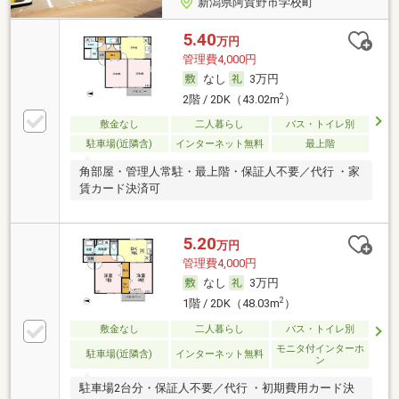
新潟県阿賀野市学校町
5.40
万円
管理費4,000円
なし
3万円
2
2階 / 2DK（43.02m
）
敷金なし
二人暮らし
バス・トイレ別
駐車場(近隣含)
インターネット無料
最上階
角部屋・管理人常駐・最上階・保証人不要／代行 ・家
賃カード決済可
5.20
万円
管理費4,000円
なし
3万円
2
1階 / 2DK（48.03m
）
敷金なし
二人暮らし
バス・トイレ別
モニタ付インターホ
駐車場(近隣含)
インターネット無料
ン
駐車場2台分・保証人不要／代行 ・初期費用カード決