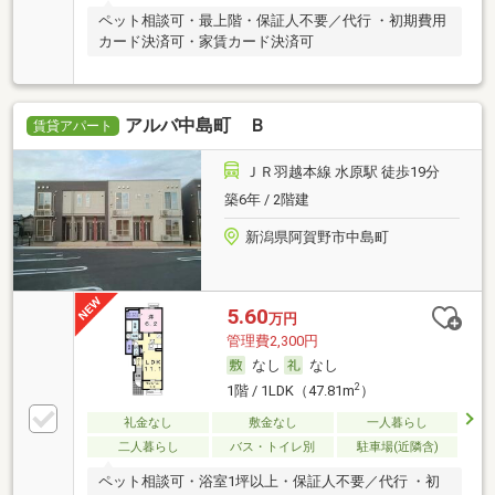
ペット相談可・最上階・保証人不要／代行 ・初期費用
カード決済可・家賃カード決済可
アルバ中島町 Ｂ
賃貸アパート
ＪＲ羽越本線 水原駅 徒歩19分
築6年 / 2階建
新潟県阿賀野市中島町
5.60
万円
管理費2,300円
なし
なし
2
1階 / 1LDK（47.81m
）
礼金なし
敷金なし
一人暮らし
二人暮らし
バス・トイレ別
駐車場(近隣含)
ペット相談可・浴室1坪以上・保証人不要／代行 ・初