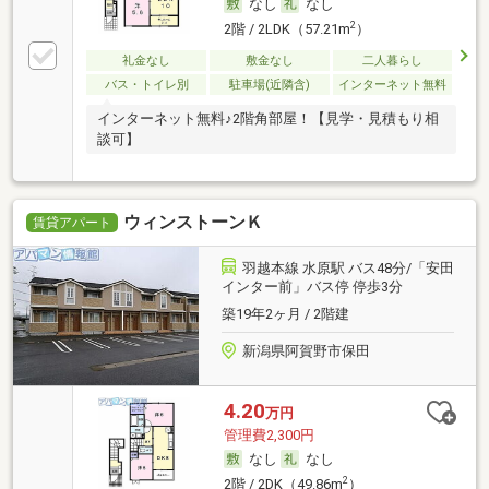
なし
なし
2
2階 / 2LDK（57.21m
）
礼金なし
敷金なし
二人暮らし
バス・トイレ別
駐車場(近隣含)
インターネット無料
インターネット無料♪2階角部屋！【見学・見積もり相
談可】
ウィンストーンＫ
賃貸アパート
羽越本線 水原駅 バス48分/「安田
インター前」バス停 停歩3分
築19年2ヶ月 / 2階建
新潟県阿賀野市保田
4.20
万円
管理費2,300円
なし
なし
2
2階 / 2DK（49.86m
）