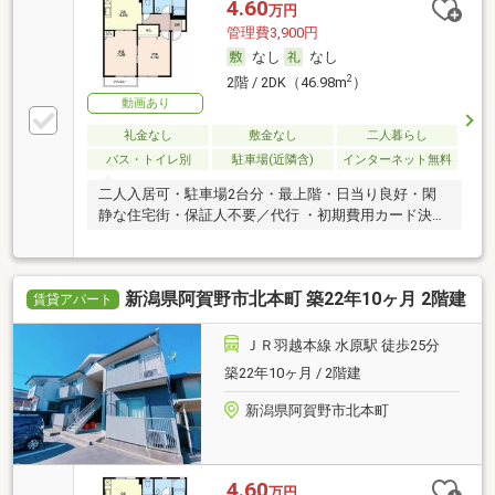
4.60
万円
管理費3,900円
なし
なし
2
2階 / 2DK（46.98m
）
動画あり
礼金なし
敷金なし
二人暮らし
バス・トイレ別
駐車場(近隣含)
インターネット無料
二人入居可・駐車場2台分・最上階・日当り良好・閑
静な住宅街・保証人不要／代行 ・初期費用カード決済
可
新潟県阿賀野市北本町 築22年10ヶ月 2階建
賃貸アパート
ＪＲ羽越本線 水原駅 徒歩25分
築22年10ヶ月 / 2階建
新潟県阿賀野市北本町
4.60
万円