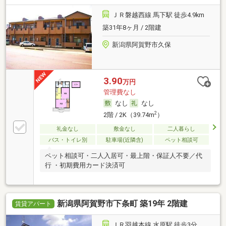
ＪＲ磐越西線 馬下駅 徒歩4.9km
築31年8ヶ月 / 2階建
新潟県阿賀野市久保
3.90
万円
管理費なし
なし
なし
2
2階 / 2K（39.74m
）
礼金なし
敷金なし
二人暮らし
バス・トイレ別
駐車場(近隣含)
ペット相談可
ペット相談可・二人入居可・最上階・保証人不要／代
行 ・初期費用カード決済可
新潟県阿賀野市下条町 築19年 2階建
賃貸アパート
ＪＲ羽越本線 水原駅 徒歩3分