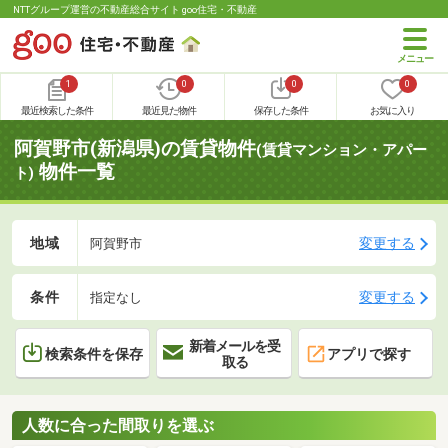
NTTグループ運営の不動産総合サイト goo住宅・不動産
1
0
0
0
最近検索した条件
最近見た物件
保存した条件
お気に入り
阿賀野市(新潟県)の賃貸物件
(賃貸マンション・アパー
物件一覧
ト)
地域
変更する
阿賀野市
条件
変更する
指定なし
新着メールを受
検索条件を保存
アプリで探す
取る
人数に合った間取りを選ぶ