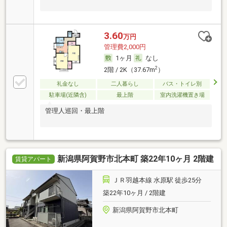
3.60
万円
管理費2,000円
1ヶ月
なし
2
2階 / 2K（37.67m
）
礼金なし
二人暮らし
バス・トイレ別
駐車場(近隣含)
最上階
室内洗濯機置き場
管理人巡回・最上階
新潟県阿賀野市北本町 築22年10ヶ月 2階建
賃貸アパート
ＪＲ羽越本線 水原駅 徒歩25分
築22年10ヶ月 / 2階建
新潟県阿賀野市北本町