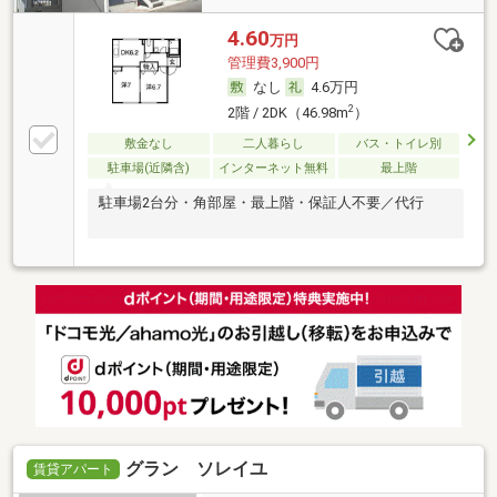
4.60
万円
管理費3,900円
なし
4.6万円
2
2階 / 2DK（46.98m
）
敷金なし
二人暮らし
バス・トイレ別
駐車場(近隣含)
インターネット無料
最上階
駐車場2台分・角部屋・最上階・保証人不要／代行
グラン ソレイユ
賃貸アパート