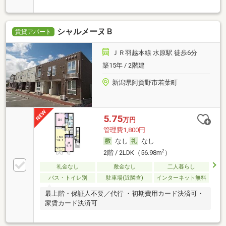
シャルメーヌＢ
賃貸アパート
ＪＲ羽越本線 水原駅 徒歩6分
築15年 / 2階建
新潟県阿賀野市若葉町
5.75
万円
管理費1,800円
なし
なし
2
2階 / 2LDK（56.98m
）
礼金なし
敷金なし
二人暮らし
バス・トイレ別
駐車場(近隣含)
インターネット無料
最上階・保証人不要／代行 ・初期費用カード決済可・
家賃カード決済可