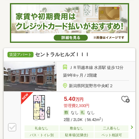
セントラルヒルズＩＩＩ
賃貸アパート
ＪＲ羽越本線 水原駅 徒歩12分
築9年8ヶ月 / 2階建
新潟県阿賀野市中央町２
5.40
万円
管理費2,300円
なし
なし
2
2階 / 2LDK（56.42m
）
礼金なし
敷金なし
二人暮らし
バス・トイレ別
駐車場(近隣含)
ペット相談可