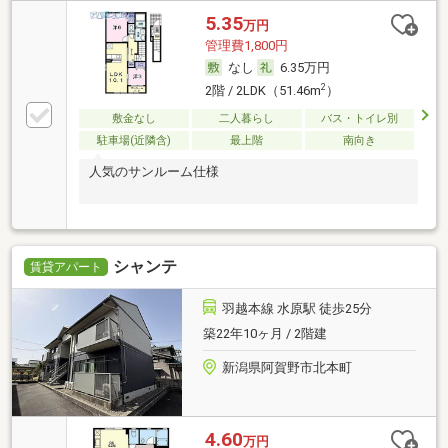
5.35
万円
管理費1,800円
なし
6.35万円
2
2階 / 2LDK（51.46m
）
敷金なし
二人暮らし
バス・トイレ別
駐車場(近隣含)
最上階
南向き
人気のサンルーム仕様
シャンテ
賃貸アパート
羽越本線 水原駅 徒歩25分
築22年10ヶ月 / 2階建
新潟県阿賀野市北本町
4.60
万円