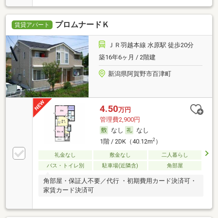
プロムナードＫ
賃貸アパート
ＪＲ羽越本線 水原駅 徒歩20分
築16年6ヶ月 / 2階建
新潟県阿賀野市百津町
4.50
万円
管理費2,900円
なし
なし
2
1階 / 2DK（40.12m
）
礼金なし
敷金なし
二人暮らし
バス・トイレ別
駐車場(近隣含)
角部屋
角部屋・保証人不要／代行 ・初期費用カード決済可・
家賃カード決済可