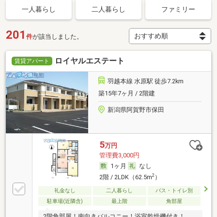
一人暮らし
二人暮らし
ファミリー
201
件
が該当しました。
ロイヤルエステート
賃貸アパート
羽越本線 水原駅 徒歩7.2km
築15年7ヶ月 / 2階建
新潟県阿賀野市保田
5
万円
管理費3,000円
1ヶ月
なし
2
2階 / 2LDK（62.5m
）
礼金なし
二人暮らし
バス・トイレ別
駐車場(近隣含)
最上階
角部屋
2階角部屋！南向きバルコニー！浴室乾燥機付き！