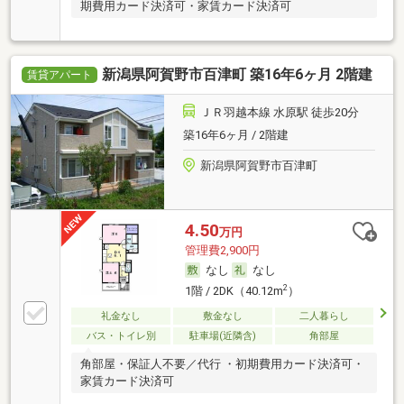
期費用カード決済可・家賃カード決済可
新潟県阿賀野市百津町 築16年6ヶ月 2階建
賃貸アパート
ＪＲ羽越本線 水原駅 徒歩20分
築16年6ヶ月 / 2階建
新潟県阿賀野市百津町
4.50
万円
管理費2,900円
なし
なし
2
1階 / 2DK（40.12m
）
礼金なし
敷金なし
二人暮らし
バス・トイレ別
駐車場(近隣含)
角部屋
角部屋・保証人不要／代行 ・初期費用カード決済可・
家賃カード決済可