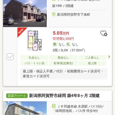
築19年 / 2階建
新潟県阿賀野市下条町
5.05
万円
管理費2,300円
なし
なし
2
2階 / 2LDK（57.02m
）
礼金なし
敷金なし
二人暮らし
バス・トイレ別
駐車場(近隣含)
最上階
最上階・保証人不要／代行 ・初期費用カード決済可・
家賃カード決済可
新潟県阿賀野市緑岡 築4年8ヶ月 2階建
賃貸アパート
ＪＲ羽越本線 水原駅 バス15分/
「緑岡団地前」バス停 停歩9分