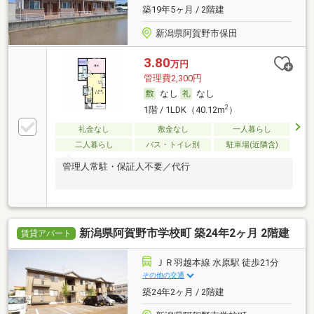
築19年5ヶ月 / 2階建
新潟県阿賀野市保田
3.80
万円
管理費2,300円
なし
なし
2
1階 / 1LDK（40.12m
）
礼金なし
敷金なし
一人暮らし
二人暮らし
バス・トイレ別
駐車場(近隣含)
管理人常駐・保証人不要／代行
新潟県阿賀野市学校町 築24年2ヶ月 2階建
賃貸アパート
ＪＲ羽越本線 水原駅 徒歩21分
その他の交通
築24年2ヶ月 / 2階建