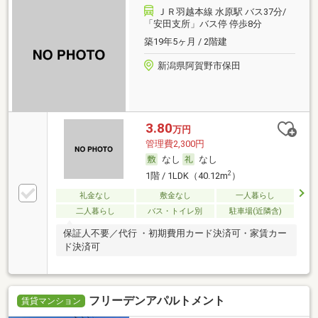
ＪＲ羽越本線 水原駅 バス37分/
「安田支所」バス停 停歩8分
築19年5ヶ月 / 2階建
新潟県阿賀野市保田
3.80
万円
管理費2,300円
なし
なし
2
1階 / 1LDK（40.12m
）
礼金なし
敷金なし
一人暮らし
二人暮らし
バス・トイレ別
駐車場(近隣含)
保証人不要／代行 ・初期費用カード決済可・家賃カー
ド決済可
フリーデンアパルトメント
賃貸マンション