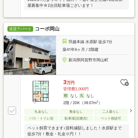
屋募集中☆2台目駐車場ございます！
コーポ岡山
賃貸アパート
羽越本線 水原駅 徒歩7分
築41年6ヶ月 / 2階建
新潟県阿賀野市岡山町
3
万円
管理費2,000円
なし
なし
2
2階 / 2DK（38.07m
）
礼金なし
敷金なし
二人暮らし
バス・トイレ別
駐車場(近隣含)
ペット相談可
ペット飼育できます♪賃料減額しました！水原駅まで
徒歩7分！敷金・礼金０円！！