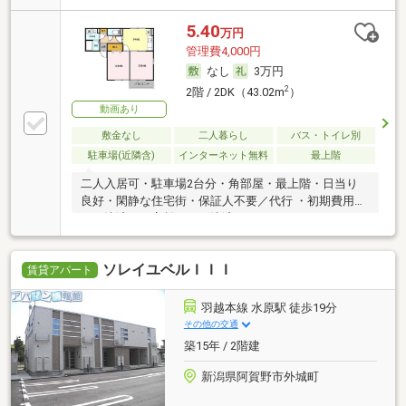
5.40
万円
管理費4,000円
なし
3万円
2
2階 / 2DK（43.02m
）
動画あり
敷金なし
二人暮らし
バス・トイレ別
駐車場(近隣含)
インターネット無料
最上階
二人入居可・駐車場2台分・角部屋・最上階・日当り
良好・閑静な住宅街・保証人不要／代行 ・初期費用カ
ード決済可・家賃カード決済可
ソレイユベルＩＩＩ
賃貸アパート
羽越本線 水原駅 徒歩19分
その他の交通
築15年 / 2階建
新潟県阿賀野市外城町