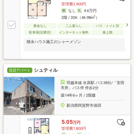
管理費3,900円
なし
4.6万円
2
2階 / 2DK（46.98m
）
敷金なし
二人暮らし
バス・トイレ別
駐車場(近隣含)
インターネット無料
最上階
積水ハウス施工のシャーメゾン
シュティル
賃貸アパート
羽越本線 水原駅 バス38分/「安田
市所」バス停 停歩2分
築14年6ヶ月 / 2階建
新潟県阿賀野市保田
5.05
万円
管理費1,800円