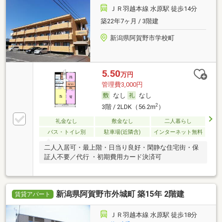
ＪＲ羽越本線 水原駅 徒歩14分
築22年7ヶ月 / 3階建
新潟県阿賀野市学校町
5.50
万円
管理費3,000円
なし
なし
2
3階 / 2LDK（56.2m
）
礼金なし
敷金なし
二人暮らし
バス・トイレ別
駐車場(近隣含)
インターネット無料
二人入居可・最上階・日当り良好・閑静な住宅街・保
証人不要／代行 ・初期費用カード決済可
新潟県阿賀野市外城町 築15年 2階建
賃貸アパート
ＪＲ羽越本線 水原駅 徒歩18分