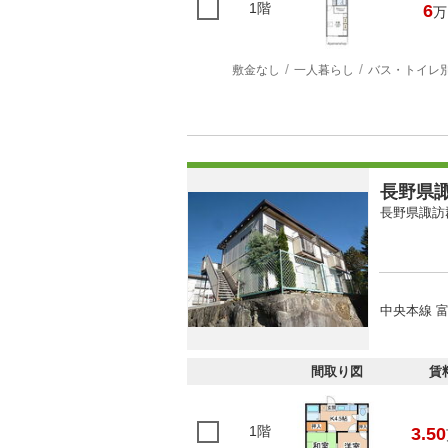
1階
6
万
敷金なし
一人暮らし
バス・トイレ
長野県諏
長野県諏訪
中央本線 富
間取り図
賃
1階
3.50