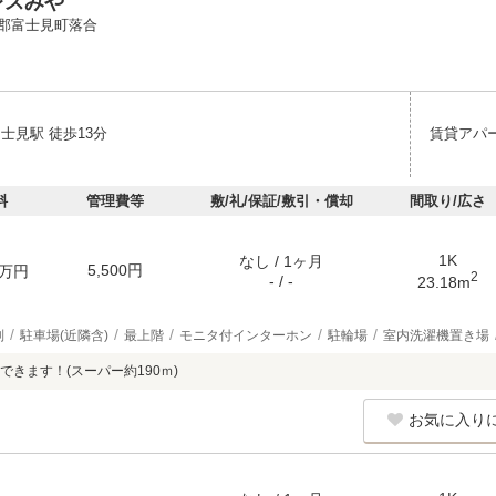
レスみや
郡富士見町落合
士見駅 徒歩13分
賃貸アパ
料
管理費等
敷/礼/保証/敷引・償却
間取り/広さ
1K
なし / 1ヶ月
5,500円
万円
2
- / -
23.18m
別
駐車場(近隣含)
最上階
モニタ付インターホン
駐輪場
室内洗濯機置き場
できます！(スーパー約190ｍ)
お気に入り