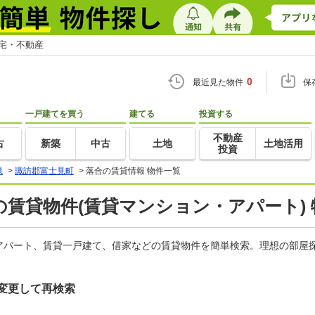
住宅・不動産
0
最近見た物件
保
一戸建てを買う
建てる
投資する
不動産
古
新築
中古
土地
土地活用
投資
県
>
諏訪郡富士見町
>
落合の賃貸情報 物件一覧
賃貸物件(賃貸マンション・アパート) 
アパート、賃貸一戸建て、借家などの賃貸物件を簡単検索。理想の部屋探
変更して再検索