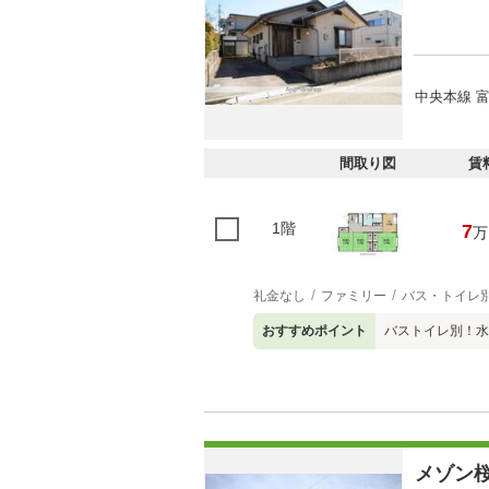
中央本線 富
間取り図
賃
1階
7
万
礼金なし
ファミリー
バス・トイレ
おすすめポイント
バストイレ別！水
メゾン