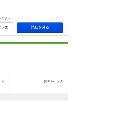
ン付き
詳細を見る
に追加
ート
築40年6ヶ月