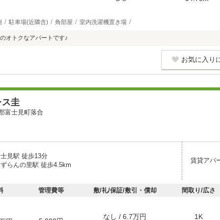
別
駐車場(近隣含)
角部屋
室内洗濯機置き場
のオトクなアパートです♪
お気に入り
レス圭
郡富士見町落合
士見駅 徒歩13分
賃貸アパ
ずらんの里駅 徒歩4.5km
料
管理費等
敷/礼/保証/敷引・償却
間取り/広さ
なし / 6.7万円
1K