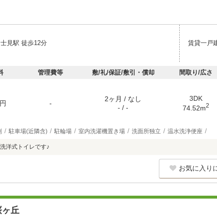
士見駅 徒歩12分
賃貸一戸
料
管理費等
敷/礼/保証/敷引・償却
間取り/広さ
3DK
2ヶ月 / なし
円
-
2
- / -
74.52m
別
駐車場(近隣含)
駐輪場
室内洗濯機置き場
洗面所独立
温水洗浄便座
洗洋式トイレです♪
お気に入り
桜ヶ丘