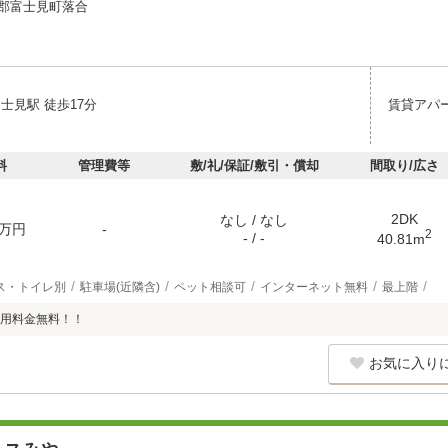
郡富士見町落合
士見駅 徒歩17分
賃貸アパ
料
管理費等
敷/礼/保証/敷引・償却
間取り/広さ
2DK
なし / なし
万円
-
2
- / -
40.81m
ス・トイレ別
駐車場(近隣含)
ペット相談可
インターネット無料
最上階
用料金無料！！
お気に入り