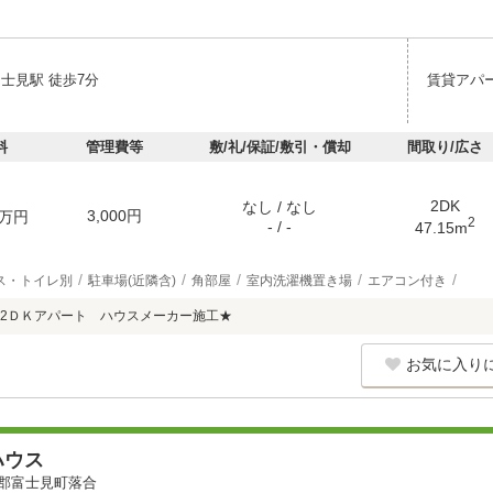
士見駅 徒歩7分
賃貸アパ
料
管理費等
敷/礼/保証/敷引・償却
間取り/広さ
2DK
なし / なし
3,000円
万円
2
- / -
47.15m
ス・トイレ別
駐車場(近隣含)
角部屋
室内洗濯機置き場
エアコン付き
2ＤＫアパート ハウスメーカー施工★
お気に入り
ハウス
郡富士見町落合