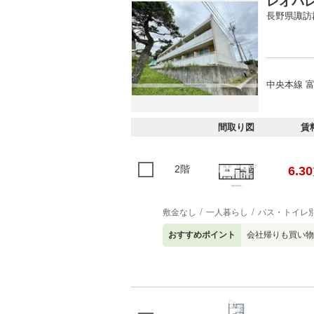
レオパ
長野県諏訪
中央本線 富
間取り図
賃
2階
6.30
敷金なし
一人暮らし
バス・トイレ
おすすめポイント
会社帰りも買い物