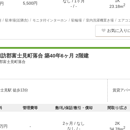
1K
なし / 1ヶ月
5,500円
円
2
- / -
23.18m
別
駐車場(近隣含)
モニタ付インターホン
駐輪場
室内洗濯機置き場
エアコ
お気に入り
訪郡富士見町落合 築40年6ヶ月 2階建
郡富士見町落合
士見駅 徒歩13分
賃貸アパ
料
管理費等
敷/礼/保証/敷引・償却
間取り/広さ
2ヶ月 / なし
2K
万円
-
2
なし / -
34.78m