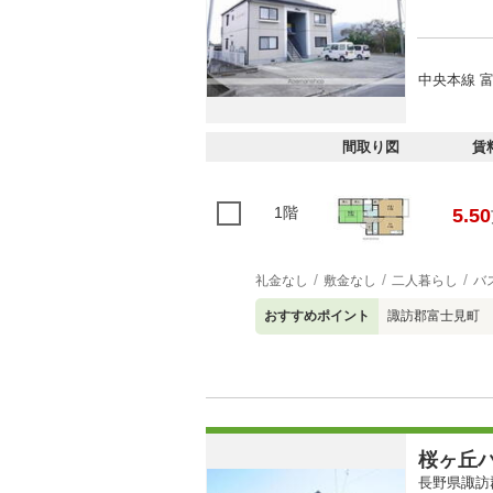
中央本線 富
間取り図
賃
1階
5.50
礼金なし
敷金なし
二人暮らし
バ
おすすめポイント
諏訪郡富士見町 
桜ヶ丘
長野県諏訪