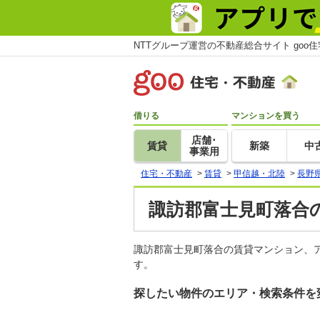
NTTグループ運営の不動産総合サイト goo
借りる
マンションを買う
店舗･
賃貸
新築
中
事業用
住宅・不動産
>
賃貸
>
甲信越・北陸
>
長野
諏訪郡富士見町落合の
諏訪郡富士見町落合の賃貸マンション、
す。
探したい物件のエリア・検索条件を