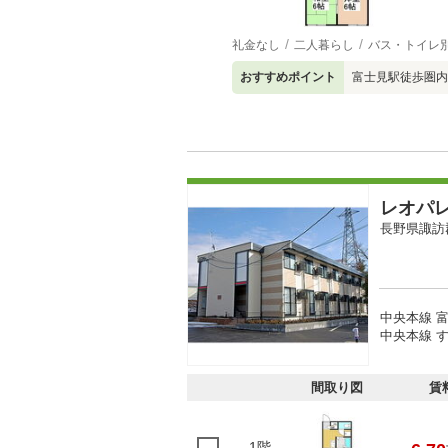
礼金なし
二人暮らし
バス・トイレ
おすすめポイント
富士見駅徒歩圏内
レオパ
長野県諏訪
中央本線 富
中央本線 す
間取り図
賃
1階