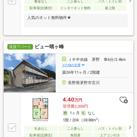
敷金なし
二人暮らし
バス・トイレ別
駐車場(近隣含)
インターネット無料
最上階
人気のネット無料物件★
ビュー晴ヶ峰
賃貸アパート
ＪＲ中央線 茅野 車6分/2.4km
その他の交通
築26年11ヶ月 / 2階建
長野県茅野市宮川
4.40
万円
管理費2,000円
1ヶ月
なし
2
1階 / 2DK（38.88m
）
礼金なし
二人暮らし
バス・トイレ別
駐車場(近隣含)
角部屋
エアコン付き