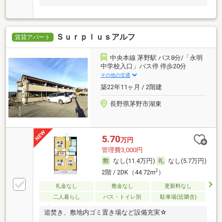
Ｓｕｒｐｌｕｓアルフ
賃貸アパート
中央本線 茅野駅 バス8分/「永明
中学校入口」バス停 停歩20分
その他の交通
築22年11ヶ月 / 2階建
長野県茅野市湖東
5.70
万円
管理費3,000円
なし(11.4万円)
なし(5.7万円)
2
2階 / 2DK（44.72m
）
礼金なし
敷金なし
更新料なし
二人暮らし
バス・トイレ別
駐車場(近隣含)
追焚き、敷地内ゴミ置き場など設備充実☆