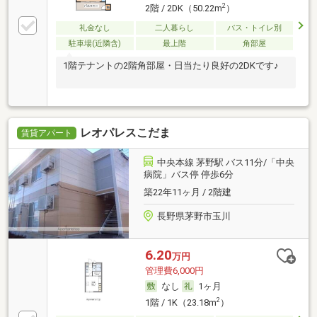
2
2階 / 2DK（50.22m
）
礼金なし
二人暮らし
バス・トイレ別
駐車場(近隣含)
最上階
角部屋
1階テナントの2階角部屋・日当たり良好の2DKです♪
レオパレスこだま
賃貸アパート
中央本線 茅野駅 バス11分/「中央
病院」バス停 停歩6分
築22年11ヶ月 / 2階建
長野県茅野市玉川
6.20
万円
管理費6,000円
なし
1ヶ月
2
1階 / 1K（23.18m
）