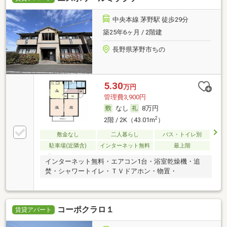
中央本線 茅野駅 徒歩29分
築25年6ヶ月 / 2階建
長野県茅野市ちの
5.30
万円
管理費3,900円
なし
8万円
2
2階 / 2K（43.01m
）
敷金なし
二人暮らし
バス・トイレ別
駐車場(近隣含)
インターネット無料
最上階
インターネット無料・エアコン1台・浴室乾燥機・追
焚・シャワートイレ・ＴＶドアホン・物置・
コーポクラロ１
賃貸アパート