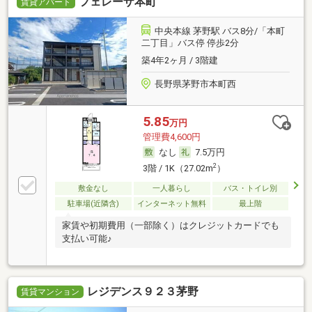
フェレーザ本町
賃貸アパート
中央本線 茅野駅 バス8分/「本町
二丁目」バス停 停歩2分
築4年2ヶ月 / 3階建
長野県茅野市本町西
5.85
万円
管理費4,600円
なし
7.5万円
2
3階 / 1K（27.02m
）
敷金なし
一人暮らし
バス・トイレ別
駐車場(近隣含)
インターネット無料
最上階
家賃や初期費用（一部除く）はクレジットカードでも
支払い可能♪
レジデンス９２３茅野
賃貸マンション