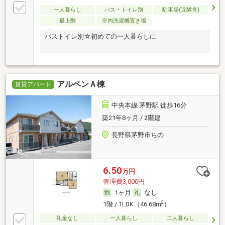
一人暮らし
バス・トイレ別
駐車場(近隣含)
最上階
室内洗濯機置き場
バストイレ別☆初めての一人暮らしに
アルペンＡ棟
賃貸アパート
中央本線 茅野駅 徒歩16分
築21年8ヶ月 / 2階建
長野県茅野市ちの
6.50
万円
管理費3,000円
1ヶ月
なし
2
1階 / 1LDK（46.68m
）
礼金なし
一人暮らし
二人暮らし