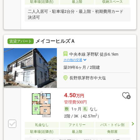
駐車場(近隣含)
最上階
収納スペース
二人入居可・駐車場2台分・最上階・初期費用カード
決済可
メイコーヒルズＡ
賃貸アパート
中央本線 茅野駅 徒歩6.1km
その他の交通
築39年6ヶ月 / 2階建
長野県茅野市中大塩
4.50
万円
管理費500円
1ヶ月
なし
2
2階 / 3K（42.57m
）
礼金なし
ファミリー
バス・トイレ別
駐車場(近隣含)
最上階
角部屋