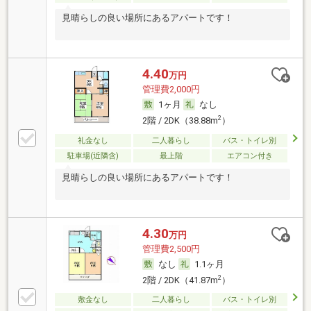
見晴らしの良い場所にあるアパートです！
4.40
万円
管理費2,000円
1ヶ月
なし
2
2階 / 2DK（38.88m
）
礼金なし
二人暮らし
バス・トイレ別
駐車場(近隣含)
最上階
エアコン付き
見晴らしの良い場所にあるアパートです！
4.30
万円
管理費2,500円
なし
1.1ヶ月
2
2階 / 2DK（41.87m
）
敷金なし
二人暮らし
バス・トイレ別