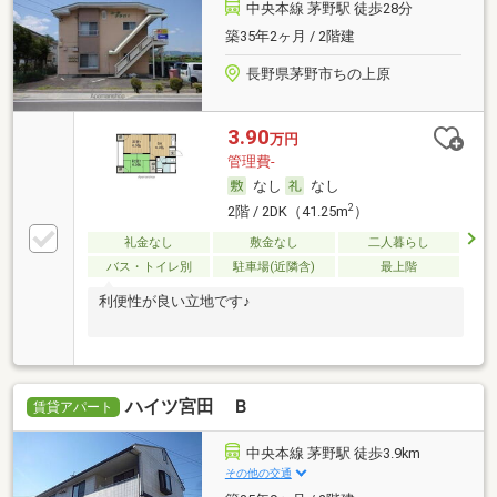
中央本線 茅野駅 徒歩28分
築35年2ヶ月 / 2階建
長野県茅野市ちの上原
3.90
万円
管理費-
なし
なし
2
2階 / 2DK（41.25m
）
礼金なし
敷金なし
二人暮らし
バス・トイレ別
駐車場(近隣含)
最上階
利便性が良い立地です♪
ハイツ宮田 Ｂ
賃貸アパート
中央本線 茅野駅 徒歩3.9km
その他の交通