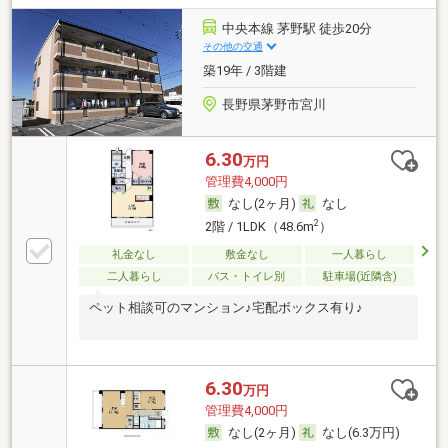
中央本線 茅野駅 徒歩20分
その他の交通
築19年 / 3階建
長野県茅野市宮川
6.30
万円
管理費4,000円
なし(2ヶ月)
なし
2
2階 / 1LDK（48.6m
）
礼金なし
敷金なし
一人暮らし
二人暮らし
バス・トイレ別
駐車場(近隣含)
ペット相談可のマンション♪宅配ボックス有り♪
6.30
万円
管理費4,000円
なし(2ヶ月)
なし(6.3万円)