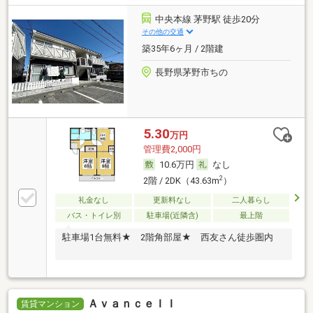
中央本線 茅野駅 徒歩20分
その他の交通
築35年6ヶ月 / 2階建
長野県茅野市ちの
5.30
万円
管理費2,000円
10.6万円
なし
2
2階 / 2DK（43.63m
）
礼金なし
更新料なし
二人暮らし
バス・トイレ別
駐車場(近隣含)
最上階
駐車場1台無料★ 2階角部屋★ 西友さん徒歩圏内
ＡｖａｎｃｅＩＩ
賃貸マンション