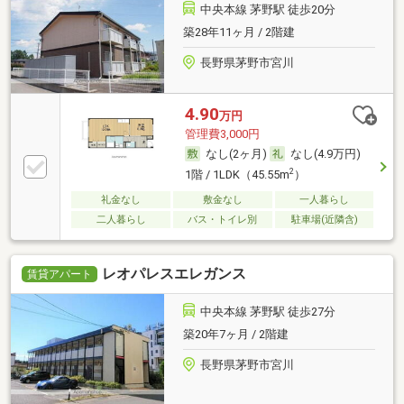
中央本線 茅野駅 徒歩20分
築28年11ヶ月 / 2階建
長野県茅野市宮川
4.90
万円
管理費3,000円
なし(2ヶ月)
なし(4.9万円)
2
1階 / 1LDK（45.55m
）
礼金なし
敷金なし
一人暮らし
二人暮らし
バス・トイレ別
駐車場(近隣含)
レオパレスエレガンス
賃貸アパート
中央本線 茅野駅 徒歩27分
築20年7ヶ月 / 2階建
長野県茅野市宮川