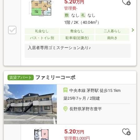
5.20
万円
管理費-
なし
なし
2
1階 / 2K（40.04m
）
礼金なし
敷金なし
二人暮らし
バス・トイレ別
駐車場(近隣含)
南向き
入居者専用ゴミステーションあり♪
ファミリーコーポ
賃貸アパート
中央本線 茅野駅 徒歩15.1km
築25年7ヶ月 / 2階建
長野県茅野市豊平
5.20
万円
管理費3,000円