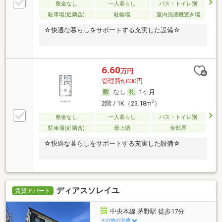
敷金なし
一人暮らし
バス・トイレ別
駐車場(近隣含)
駐輪場
室内洗濯機置き場
☆快適な暮らしをサポートする充実した設備☆
6.60
万円
管理費6,000円
なし
1ヶ月
2
2階 / 1K（23.18m
）
敷金なし
一人暮らし
バス・トイレ別
駐車場(近隣含)
最上階
角部屋
☆快適な暮らしをサポートする充実した設備☆
ディアスソレイユ
賃貸アパート
中央本線 茅野駅 徒歩17分
その他の交通