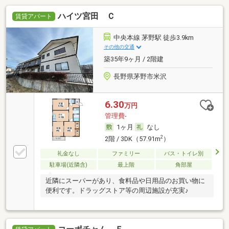
ハイツ宮田 Ｃ
賃貸アパート
中央本線 茅野駅 徒歩3.9km
その他の交通
築35年9ヶ月 / 2階建
長野県茅野市米沢
6.30
万円
管理費-
1ヶ月
なし
2
2階 / 3DK（57.91m
）
礼金なし
ファミリー
バス・トイレ別
駐車場(近隣含)
最上階
角部屋
近隣にスーパーがあり、食料品や日用品のお買い物に
便利です。ドラッグストア等の周辺施設が充実♪