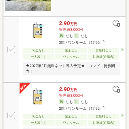
2.90
万円
管理費3,000円
なし
なし
2
3階 / ワンルーム（17.96m
）
礼金なし
敷金なし
更新料なし
一人暮らし
ワンルーム
駐車場(近隣含)
★2027年3月無料ネット導入予定★ コンビニ徒歩圏
内！
2.90
万円
管理費3,000円
なし
なし
2
2階 / ワンルーム（17.96m
）
礼金なし
敷金なし
更新料なし
一人暮らし
ワンルーム
駐車場(近隣含)