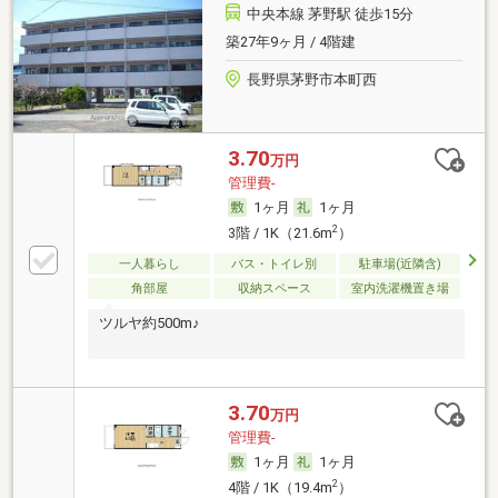
中央本線 茅野駅 徒歩15分
築27年9ヶ月 / 4階建
長野県茅野市本町西
3.70
万円
管理費-
1ヶ月
1ヶ月
2
3階 / 1K（21.6m
）
一人暮らし
バス・トイレ別
駐車場(近隣含)
角部屋
収納スペース
室内洗濯機置き場
ツルヤ約500m♪
3.70
万円
管理費-
1ヶ月
1ヶ月
2
4階 / 1K（19.4m
）