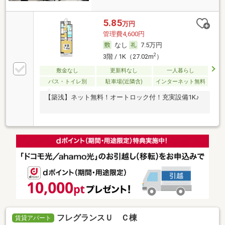
5.85
万円
管理費4,600円
なし
7.5万円
2
3階 / 1K（27.02m
）
敷金なし
更新料なし
一人暮らし
バス・トイレ別
駐車場(近隣含)
インターネット無料
【築浅】ネット無料！オートロック付！充実設備1K♪
フレグランスＵ Ｃ棟
賃貸アパート