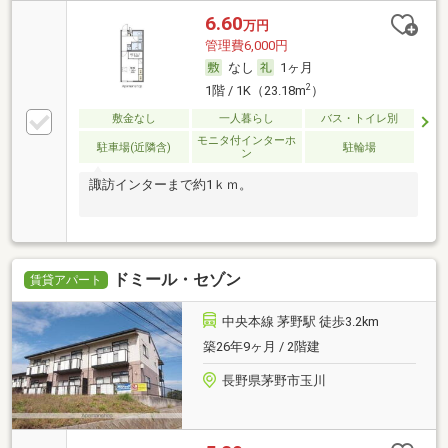
6.60
万円
管理費6,000円
なし
1ヶ月
2
1階 / 1K（23.18m
）
敷金なし
一人暮らし
バス・トイレ別
モニタ付インターホ
駐車場(近隣含)
駐輪場
ン
諏訪インターまで約1ｋｍ。
ドミール・セゾン
賃貸アパート
中央本線 茅野駅 徒歩3.2km
築26年9ヶ月 / 2階建
長野県茅野市玉川