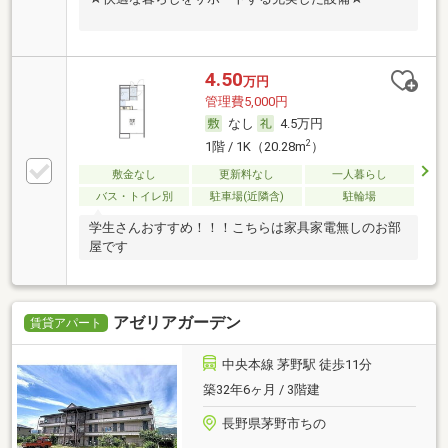
4.50
万円
管理費5,000円
なし
4.5万円
2
1階 / 1K（20.28m
）
敷金なし
更新料なし
一人暮らし
バス・トイレ別
駐車場(近隣含)
駐輪場
学生さんおすすめ！！！こちらは家具家電無しのお部
屋です
アゼリアガーデン
賃貸アパート
中央本線 茅野駅 徒歩11分
築32年6ヶ月 / 3階建
長野県茅野市ちの