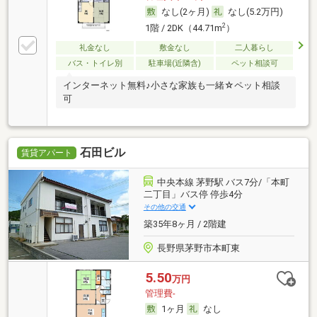
なし(2ヶ月)
なし(5.2万円)
2
1階 / 2DK（44.71m
）
礼金なし
敷金なし
二人暮らし
バス・トイレ別
駐車場(近隣含)
ペット相談可
インターネット無料♪小さな家族も一緒☆ペット相談
可
石田ビル
賃貸アパート
中央本線 茅野駅 バス7分/「本町
二丁目」バス停 停歩4分
その他の交通
築35年8ヶ月 / 2階建
長野県茅野市本町東
5.50
万円
管理費-
1ヶ月
なし