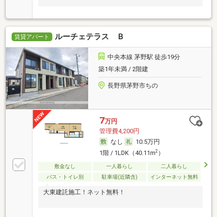
ルーチェテラス Ｂ
賃貸アパート
中央本線 茅野駅 徒歩19分
築1年未満 / 2階建
長野県茅野市ちの
7
万円
管理費4,200円
なし
10.5万円
2
1階 / 1LDK（40.11m
）
敷金なし
一人暮らし
二人暮らし
バス・トイレ別
駐車場(近隣含)
インターネット無料
大東建託施工！ネット無料！