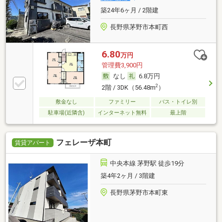
築24年6ヶ月 / 2階建
長野県茅野市本町西
6.80
万円
管理費3,900円
なし
6.8万円
2
2階 / 3DK（56.48m
）
敷金なし
ファミリー
バス・トイレ別
駐車場(近隣含)
インターネット無料
最上階
フェレーザ本町
賃貸アパート
中央本線 茅野駅 徒歩19分
築4年2ヶ月 / 3階建
長野県茅野市本町東