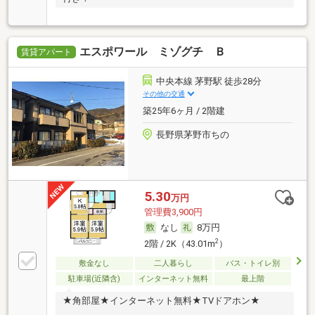
エスポワール ミゾグチ Ｂ
賃貸アパート
中央本線 茅野駅 徒歩28分
その他の交通
築25年6ヶ月 / 2階建
長野県茅野市ちの
5.30
万円
管理費3,900円
なし
8万円
2
2階 / 2K（43.01m
）
敷金なし
二人暮らし
バス・トイレ別
駐車場(近隣含)
インターネット無料
最上階
★角部屋★インターネット無料★TVドアホン★