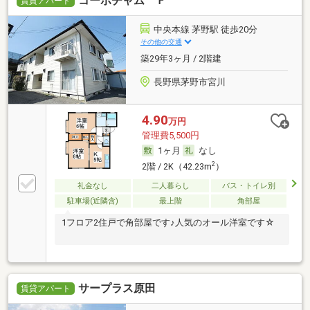
コーポチャム Ｆ
賃貸アパート
中央本線 茅野駅 徒歩20分
その他の交通
築29年3ヶ月 / 2階建
長野県茅野市宮川
4.90
万円
管理費5,500円
1ヶ月
なし
2
2階 / 2K（42.23m
）
礼金なし
二人暮らし
バス・トイレ別
駐車場(近隣含)
最上階
角部屋
1フロア2住戸で角部屋です♪人気のオール洋室です☆
サープラス原田
賃貸アパート