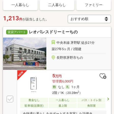
一人暮らし
二人暮らし
ファミリー
1,213
件
が該当しました。
レオパレスドリーミーちの
賃貸アパート
中央本線 茅野駅 徒歩21分
築27年5ヶ月 / 2階建
長野県茅野市ちの
5
万円
管理費6,000円
なし
1ヶ月
2
2階 / 1K（20.28m
）
敷金なし
一人暮らし
バス・トイレ別
駐車場(近隣含)
最上階
角部屋
☆快適な暮らしをサポートする充実した設備☆