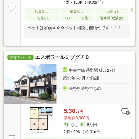
2
1階 / 1LDK（49.32m
）
礼金なし
敷金なし
一人暮らし
二人暮らし
バス・トイレ別
駐車場(近隣含)
ペットは家族☆☆☆ペット相談可能物件です！！！
エスポワールミゾグチＢ
賃貸アパート
中央本線 茅野駅 徒歩27分
築25年6ヶ月 / 2階建
長野県茅野市ちの
5.30
万円
管理費3,900円
なし
8万円
2
2階 / 2DK（43.01m
）