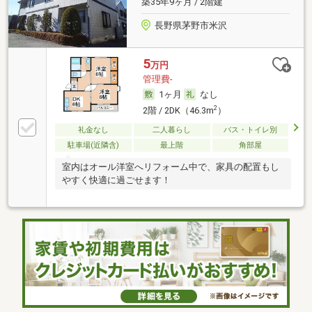
築35年9ヶ月 / 2階建
長野県茅野市米沢
5
万円
管理費-
1ヶ月
なし
2
2階 / 2DK（46.3m
）
礼金なし
二人暮らし
バス・トイレ別
駐車場(近隣含)
最上階
角部屋
室内はオール洋室へリフォーム中で、家具の配置もし
やすく快適に過ごせます！