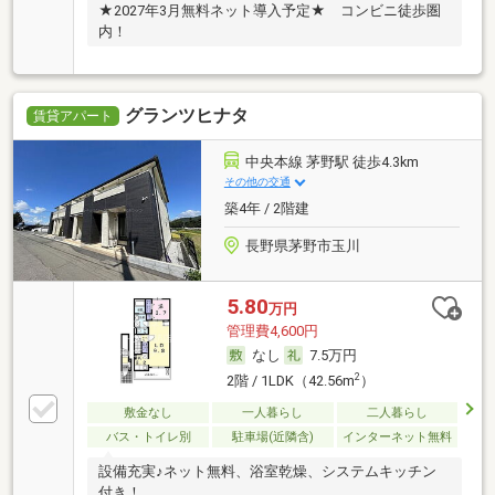
★2027年3月無料ネット導入予定★ コンビニ徒歩圏
内！
グランツヒナタ
賃貸アパート
中央本線 茅野駅 徒歩4.3km
その他の交通
築4年 / 2階建
長野県茅野市玉川
5.80
万円
管理費4,600円
なし
7.5万円
2
2階 / 1LDK（42.56m
）
敷金なし
一人暮らし
二人暮らし
バス・トイレ別
駐車場(近隣含)
インターネット無料
設備充実♪ネット無料、浴室乾燥、システムキッチン
付き！