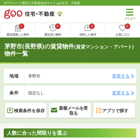
NTTグループ運営の不動産総合サイト goo住宅・不動産
1
0
0
0
最近検索した条件
最近見た物件
保存した条件
お気に入り
茅野市(長野県)の賃貸物件
(賃貸マンション・アパート)
物件一覧
地域
変更する
茅野市
条件
変更する
指定なし
新着メールを受
検索条件を保存
アプリで探す
取る
人数に合った間取りを選ぶ