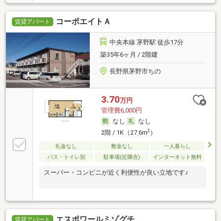
コーポエイトＡ
賃貸アパート
中央本線 茅野駅 徒歩17分
築35年6ヶ月 / 2階建
長野県茅野市ちの
3.70
万円
管理費6,000円
なし
なし
2
2階 / 1K（27.6m
）
礼金なし
敷金なし
一人暮らし
バス・トイレ別
駐車場(近隣含)
インターネット無料
スーパー・コンビニが近く利便性が良い立地です♪
エスポワールミゾグチ
賃貸アパート