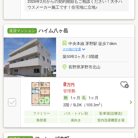
2026年2月からの契約開始もご相談ください！大手ハ
ウスメーカー施工です！住宅地に立地♪
ハイム八ヶ岳
賃貸マンション
中央本線 茅野駅 徒歩7.6km
その他の交通
築30年2ヶ月 / 3階建
長野県茅野市北山
8
万円
管理費-
1ヶ月
1ヶ月
2
2階 / 5LDK（105.3m
）
ファミリー
バス・トイレ別
駐車場(近隣含)
角部屋
南向き
室内洗濯機置き場