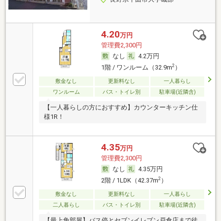
4.20
万円
管理費2,300円
なし
4.2万円
2
1階 / ワンルーム（32.9m
）
敷金なし
更新料なし
一人暮らし
ワンルーム
バス・トイレ別
駐車場(近隣含)
【一人暮らしの方におすすめ】カウンターキッチン仕
様1R！
4.35
万円
管理費2,300円
なし
4.35万円
2
2階 / 1LDK（42.37m
）
敷金なし
更新料なし
一人暮らし
二人暮らし
バス・トイレ別
駐車場(近隣含)
【最上角部屋】バス停とセブンイレブン戸倉店まで徒