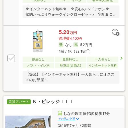
二人暮らし
バス・トイレ別
駐車場(近隣含)
☆インターネット無料☆ ☆安心のTVドアホン☆
収納たっぷりウォークインクローゼット♪ 宅配ＢＯ
Ｘ付
5.20
万円
管理費4,100円
なし
5.2万円
2
1階 / 1K（32.18m
）
敷金なし
更新料なし
一人暮らし
バス・トイレ別
駐車場(近隣含)
インターネット無料
【築浅】【インターネット無料】一人暮らしにオスス
メのお部屋！
Ｋ・ビレッジＩＩＩ
賃貸アパート
しなの鉄道 屋代駅 徒歩17分
その他の交通
築16年7ヶ月 / 2階建