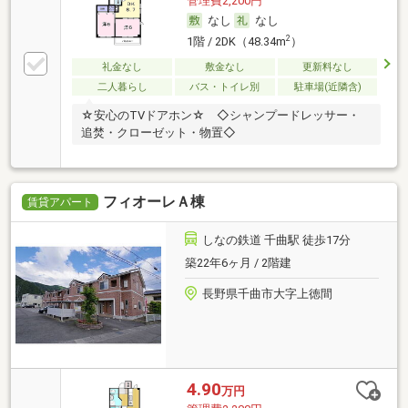
管理費2,200円
なし
なし
2
1階 / 2DK（48.34m
）
礼金なし
敷金なし
更新料なし
二人暮らし
バス・トイレ別
駐車場(近隣含)
☆安心のTVドアホン☆ ◇シャンプードレッサー・
追焚・クローゼット・物置◇
フィオーレＡ棟
賃貸アパート
しなの鉄道 千曲駅 徒歩17分
築22年6ヶ月 / 2階建
長野県千曲市大字上徳間
4.90
万円