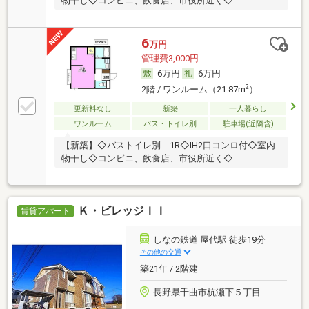
物干し◇コンビニ、飲食店、市役所近く◇
6
万円
管理費3,000円
6万円
6万円
2
2階 / ワンルーム（21.87m
）
更新料なし
新築
一人暮らし
ワンルーム
バス・トイレ別
駐車場(近隣含)
【新築】◇バストイレ別 1R◇IH2口コンロ付◇室内
物干し◇コンビニ、飲食店、市役所近く◇
Ｋ・ビレッジＩＩ
賃貸アパート
しなの鉄道 屋代駅 徒歩19分
その他の交通
築21年 / 2階建
長野県千曲市杭瀬下５丁目