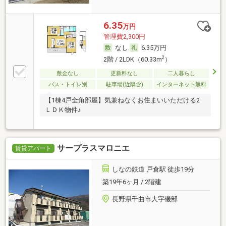
6.35
万円
管理費2,300円
なし
6.35万円
2
2階 / 2LDK（60.33m
）
敷金なし
更新料なし
二人暮らし
バス・トイレ別
駐車場(近隣含)
インターネット無料
【1棟4戸全角部屋】気兼ねなくお住まいいただける2
ＬＤＫ物件♪
サープラスマロニエ
賃貸アパート
しなの鉄道 戸倉駅 徒歩19分
築19年6ヶ月 / 2階建
長野県千曲市大字磯部