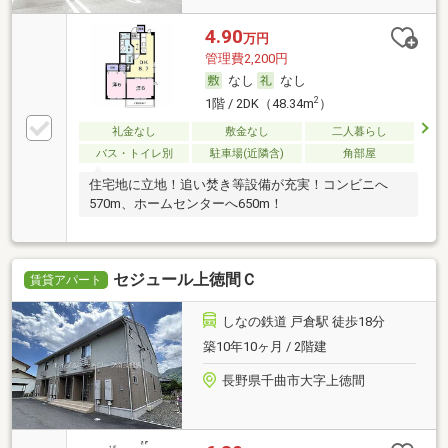
4.90
万円
管理費2,200円
なし
なし
2
1階 / 2DK（48.34m
）
礼金なし
敷金なし
二人暮らし
バス・トイレ別
駐車場(近隣含)
角部屋
住宅地に立地！追い焚き等設備が充実！コンビニへ
570m、ホームセンターへ650m！
セジュール上徳間Ｃ
賃貸アパート
しなの鉄道 戸倉駅 徒歩18分
築10年10ヶ月 / 2階建
長野県千曲市大字上徳間