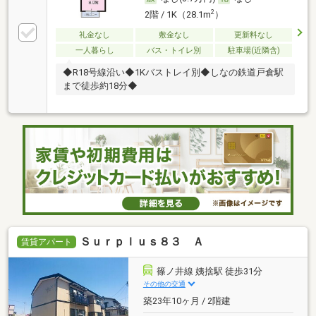
2
2階 / 1K（28.1m
）
礼金なし
敷金なし
更新料なし
一人暮らし
バス・トイレ別
駐車場(近隣含)
◆R18号線沿い◆1Kバストレイ別◆しなの鉄道戸倉駅
まで徒歩約18分◆
Ｓｕｒｐｌｕｓ８３ Ａ
賃貸アパート
篠ノ井線 姨捨駅 徒歩31分
その他の交通
築23年10ヶ月 / 2階建