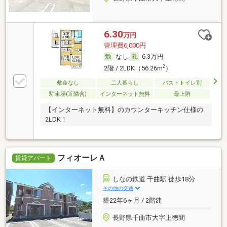
6.30
万円
管理費6,000円
なし
6.3万円
2
2階 / 2LDK（56.26m
）
敷金なし
二人暮らし
バス・トイレ別
駐車場(近隣含)
インターネット無料
最上階
【インターネット無料】のカウンターキッチン仕様の
2LDK！
フィオーレＡ
賃貸アパート
しなの鉄道 千曲駅 徒歩18分
その他の交通
築22年6ヶ月 / 2階建
長野県千曲市大字上徳間