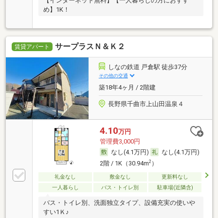
【インターネット無料】【一人暮らしの方におすす
め】1K！
サープラスＮ＆Ｋ２
賃貸アパート
しなの鉄道 戸倉駅 徒歩37分
その他の交通
築18年4ヶ月 / 2階建
長野県千曲市上山田温泉４
4.10
万円
管理費3,000円
なし(4.1万円)
なし(4.1万円)
2
2階 / 1K（30.94m
）
礼金なし
敷金なし
更新料なし
一人暮らし
バス・トイレ別
駐車場(近隣含)
バス・トイレ別、洗面独立タイプ、設備充実の使いや
すい1Ｋ♪