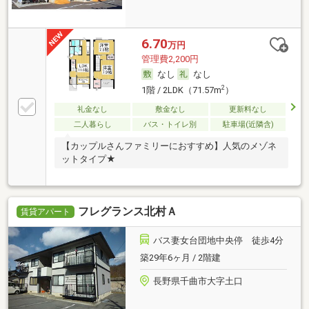
6.70
万円
管理費2,200円
なし
なし
2
1階 / 2LDK（71.57m
）
礼金なし
敷金なし
更新料なし
二人暮らし
バス・トイレ別
駐車場(近隣含)
【カップルさんファミリーにおすすめ】人気のメゾネ
ットタイプ★
フレグランス北村Ａ
賃貸アパート
バス妻女台団地中央停 徒歩4分
築29年6ヶ月 / 2階建
長野県千曲市大字土口