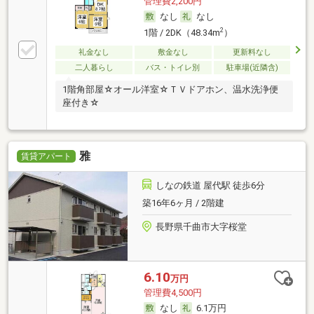
管理費2,200円
なし
なし
2
1階 / 2DK（48.34m
）
礼金なし
敷金なし
更新料なし
二人暮らし
バス・トイレ別
駐車場(近隣含)
1階角部屋☆オール洋室☆ＴＶドアホン、温水洗浄便
座付き☆
雅
賃貸アパート
しなの鉄道 屋代駅 徒歩6分
築16年6ヶ月 / 2階建
長野県千曲市大字桜堂
6.10
万円
管理費4,500円
なし
6.1万円