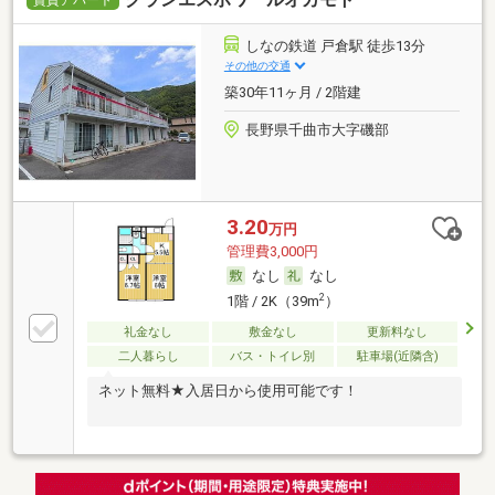
しなの鉄道 戸倉駅 徒歩13分
その他の交通
築30年11ヶ月 / 2階建
長野県千曲市大字磯部
3.20
万円
管理費3,000円
なし
なし
2
1階 / 2K（39m
）
礼金なし
敷金なし
更新料なし
二人暮らし
バス・トイレ別
駐車場(近隣含)
ネット無料★入居日から使用可能です！