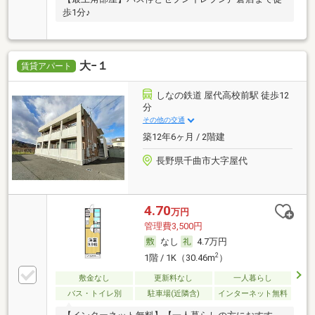
歩1分♪
大−１
賃貸アパート
しなの鉄道 屋代高校前駅 徒歩12
分
その他の交通
築12年6ヶ月 / 2階建
長野県千曲市大字屋代
4.70
万円
管理費3,500円
なし
4.7万円
2
1階 / 1K（30.46m
）
敷金なし
更新料なし
一人暮らし
バス・トイレ別
駐車場(近隣含)
インターネット無料