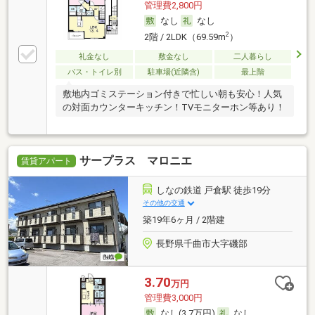
管理費2,800円
なし
なし
2
2階 / 2LDK（69.59m
）
礼金なし
敷金なし
二人暮らし
バス・トイレ別
駐車場(近隣含)
最上階
敷地内ゴミステーション付きで忙しい朝も安心！人気
の対面カウンターキッチン！TVモニターホン等あり！
サープラス マロニエ
賃貸アパート
しなの鉄道 戸倉駅 徒歩19分
その他の交通
築19年6ヶ月 / 2階建
長野県千曲市大字磯部
3.70
万円
管理費3,000円
なし(3.7万円)
なし