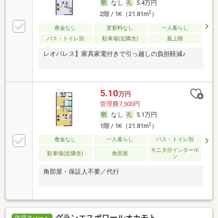
なし
5.4万円
2
2階 / 1K（21.81m
）
敷金なし
更新料なし
一人暮らし
バス・トイレ別
駐車場(近隣含)
最上階
レオパレス】家具家電付きで引っ越しの負担軽減♪
5.10
万円
管理費7,500円
なし
5.1万円
2
1階 / 1K（21.81m
）
敷金なし
一人暮らし
バス・トイレ別
モニタ付インターホ
駐車場(近隣含)
角部屋
ン
角部屋・保証人不要／代行
グランエスポワールオカモト
賃貸アパート