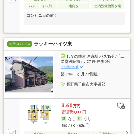
バス・トイレ別
南向き
室内洗濯機置き場
コンビニ目の前！
ラッキーハイツ東
テラスハウス
しなの鉄道 戸倉駅 バス18分/「二
階堂医院前」バス停 停歩6分
その他の交通
築37年11ヶ月 / 2階建
長野県千曲市大字磯部
3.60
万円
管理費3,000円
なし
なし
2
1階 / 3K（62m
）