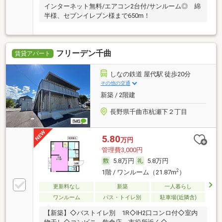
インターネット無料/エアコン2台付/サンルーム◎ 綿
半様、セブンイレブン様まで650m！
フリーデン千曲
賃貸アパート
しなの鉄道 屋代駅 徒歩20分
その他の交通
新築 / 2階建
長野県千曲市杭瀬下２丁目
5.80
万円
管理費3,000円
5.8万円
5.8万円
2
1階 / ワンルーム（21.87m
）
更新料なし
新築
一人暮らし
ワンルーム
バス・トイレ別
駐車場(近隣含)
【新築】◇バストイレ別 1R◇IH2口コンロ付◇室内