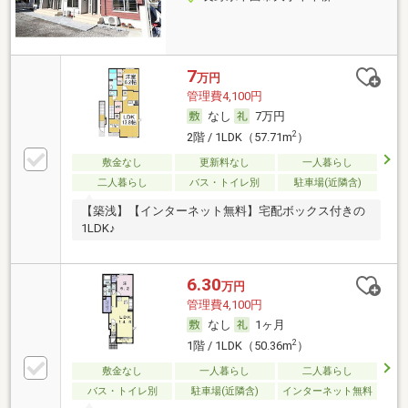
7
万円
管理費4,100円
なし
7万円
2
2階 / 1LDK（57.71m
）
敷金なし
更新料なし
一人暮らし
二人暮らし
バス・トイレ別
駐車場(近隣含)
【築浅】【インターネット無料】宅配ボックス付きの
1LDK♪
6.30
万円
管理費4,100円
なし
1ヶ月
2
1階 / 1LDK（50.36m
）
敷金なし
一人暮らし
二人暮らし
バス・トイレ別
駐車場(近隣含)
インターネット無料