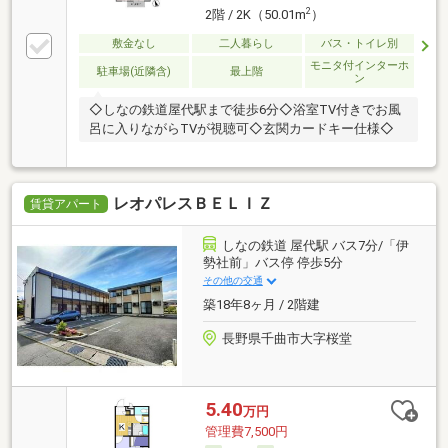
2
2階 / 2K（50.01m
）
敷金なし
二人暮らし
バス・トイレ別
モニタ付インターホ
駐車場(近隣含)
最上階
ン
◇しなの鉄道屋代駅まで徒歩6分◇浴室TV付きでお風
呂に入りながらTVが視聴可◇玄関カードキー仕様◇
レオパレスＢＥＬＩＺ
賃貸アパート
しなの鉄道 屋代駅 バス7分/「伊
勢社前」バス停 停歩5分
その他の交通
築18年8ヶ月 / 2階建
長野県千曲市大字桜堂
5.40
万円
管理費7,500円