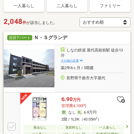
一人暮らし
二人暮らし
ファミリー
2,048
件
が該当しました。
Ｎ・Ｓグランデ
賃貸アパート
しなの鉄道 屋代高校前駅 徒歩13
分
その他の交通
築2年6ヶ月 / 3階建
長野県千曲市大字屋代
6.90
万円
管理費4,100円
なし
6.9万円
2
2階 / 1LDK（43.05m
）
敷金なし
更新料なし
一人暮らし