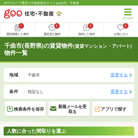
NTTグループ運営の不動産総合サイト goo住宅・不動産
1
0
0
0
最近検索した条件
最近見た物件
保存した条件
お気に入り
千曲市(長野県)の賃貸物件
(賃貸マンション・アパート)
物件一覧
地域
変更する
千曲市
条件
変更する
指定なし
新着メールを受
検索条件を保存
アプリで探す
取る
人数に合った間取りを選ぶ