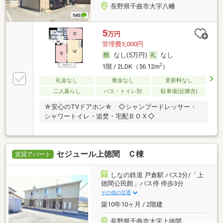
長野県千曲市大字八幡
5
万円
管理費3,000円
なし(5万円)
なし
2
1階 / 2LDK（56.12m
）
礼金なし
敷金なし
更新料なし
二人暮らし
バス・トイレ別
駐車場(近隣含)
☆安心のTVドアホン☆ ◇シャンプードレッサー・
シャワートイレ・追焚・宅配ＢＯＸ◇
セジュール上徳間 Ｃ棟
賃貸アパート
しなの鉄道 戸倉駅 バス2分/「上
徳間公民館」バス停 停歩3分
その他の交通
築10年10ヶ月 / 2階建
長野県千曲市大字上徳間