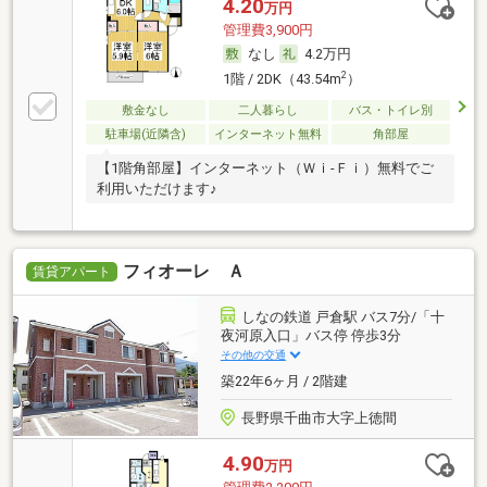
4.20
万円
管理費3,900円
なし
4.2万円
2
1階 / 2DK（43.54m
）
敷金なし
二人暮らし
バス・トイレ別
駐車場(近隣含)
インターネット無料
角部屋
【1階角部屋】インターネット（Ｗｉ-Ｆｉ）無料でご
利用いただけます♪
フィオーレ Ａ
賃貸アパート
しなの鉄道 戸倉駅 バス7分/「十
夜河原入口」バス停 停歩3分
その他の交通
築22年6ヶ月 / 2階建
長野県千曲市大字上徳間
4.90
万円