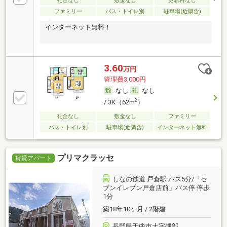
礼金なし
敷金なし
更新料なし
ファミリー
バス・トイレ別
駐車場(近隣含)
インターネット無料！
3.60
万円
管理費3,000円
なし
なし
2
/ 3K（62m
）
礼金なし
敷金なし
ファミリー
バス・トイレ別
駐車場(近隣含)
インターネット無料
プリマクラッセ
賃貸アパート
しなの鉄道 戸倉駅 バス5分/「セ
ブンイレブン戸倉店前」バス停 停歩
1分
築18年10ヶ月 / 2階建
長野県千曲市大字磯部