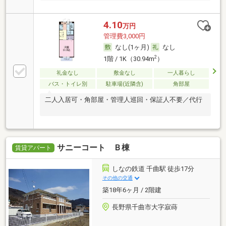
4.10
万円
管理費3,000円
なし(1ヶ月)
なし
2
1階 / 1K（30.94m
）
礼金なし
敷金なし
一人暮らし
バス・トイレ別
駐車場(近隣含)
角部屋
二人入居可・角部屋・管理人巡回・保証人不要／代行
サニーコート Ｂ棟
賃貸アパート
しなの鉄道 千曲駅 徒歩17分
その他の交通
築18年6ヶ月 / 2階建
長野県千曲市大字寂蒔