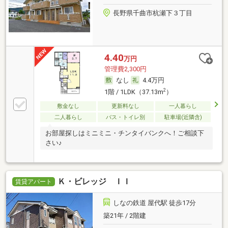
長野県千曲市杭瀬下３丁目
4.40
万円
管理費2,300円
なし
4.4万円
2
1階 / 1LDK（37.13m
）
敷金なし
更新料なし
一人暮らし
二人暮らし
バス・トイレ別
駐車場(近隣含)
お部屋探しはミニミニ・チンタイバンクへ！ご相談下
さい♪
Ｋ・ビレッジ ＩＩ
賃貸アパート
しなの鉄道 屋代駅 徒歩17分
築21年 / 2階建