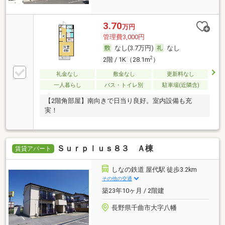
3.70
万円
管理費3,000円
なし(3.7万円)
なし
2
2階 / 1K（28.1m
）
礼金なし
敷金なし
更新料なし
一人暮らし
バス・トイレ別
駐車場(近隣含)
【2階角部屋】南向きで日当り良好。室内設備も充
実！
Ｓｕｒｐｌｕｓ８３ Ａ棟
賃貸アパート
しなの鉄道 屋代駅 徒歩3.2km
その他の交通
築23年10ヶ月 / 2階建
長野県千曲市大字八幡