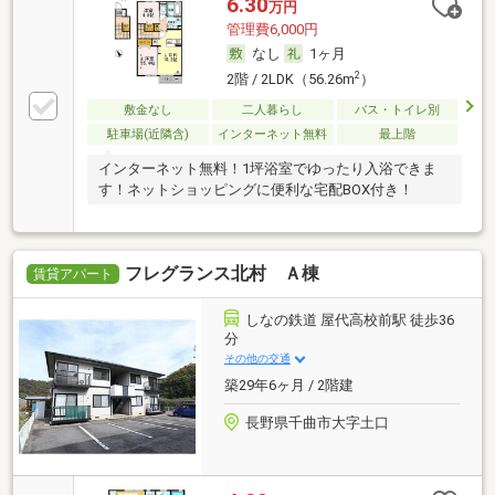
6.30
万円
管理費6,000円
なし
1ヶ月
2
2階 / 2LDK（56.26m
）
敷金なし
二人暮らし
バス・トイレ別
駐車場(近隣含)
インターネット無料
最上階
インターネット無料！1坪浴室でゆったり入浴できま
す！ネットショッピングに便利な宅配BOX付き！
フレグランス北村 Ａ棟
賃貸アパート
しなの鉄道 屋代高校前駅 徒歩36
分
その他の交通
築29年6ヶ月 / 2階建
長野県千曲市大字土口