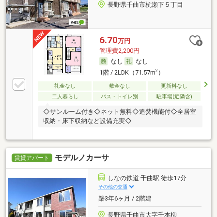
長野県千曲市杭瀬下５丁目
6.70
万円
管理費2,200円
なし
なし
2
1階 / 2LDK（71.57m
）
礼金なし
敷金なし
更新料なし
二人暮らし
バス・トイレ別
駐車場(近隣含)
◇サンルーム付き◇ネット無料◇追焚機能付◇全居室
収納・床下収納など設備充実◇
モデルノカーサ
賃貸アパート
しなの鉄道 千曲駅 徒歩17分
その他の交通
築3年6ヶ月 / 2階建
長野県千曲市大字千本柳