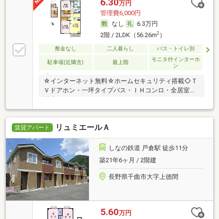
6.30
万円
管理費6,000円
なし
6.3万円
2
2階 / 2LDK（56.26m
）
敷金なし
二人暮らし
バス・トイレ別
モニタ付インターホ
駐車場(近隣含)
最上階
ン
☆インターネット無料☆ホームセキュリティ搭載◇Ｔ
Ｖドアホン・一坪タイプバス・ＩＨコンロ・全居室収
納◇
リュミエールＡ
賃貸アパート
しなの鉄道 戸倉駅 徒歩11分
築21年6ヶ月 / 2階建
長野県千曲市大字上徳間
5.60
万円