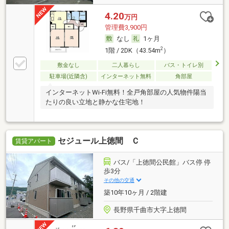
4.20
万円
管理費3,900円
なし
1ヶ月
2
1階 / 2DK（43.54m
）
敷金なし
二人暮らし
バス・トイレ別
駐車場(近隣含)
インターネット無料
角部屋
インターネットWi-Fi無料！全戸角部屋の人気物件陽当
たりの良い立地と静かな住宅地！
セジュール上徳間 Ｃ
賃貸アパート
バス/「上徳間公民館」バス停 停
歩3分
その他の交通
築10年10ヶ月 / 2階建
長野県千曲市大字上徳間