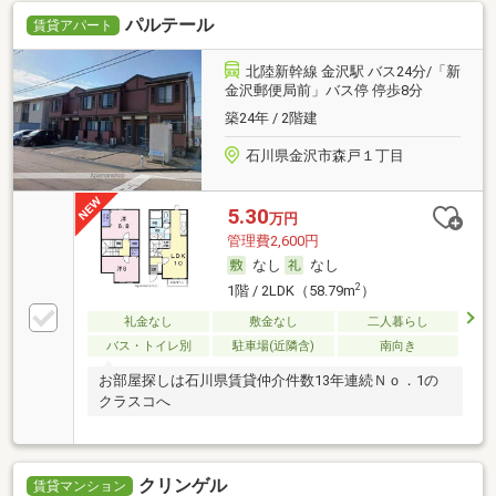
パルテール
賃貸アパート
北陸新幹線 金沢駅 バス24分/「新
金沢郵便局前」バス停 停歩8分
築24年 / 2階建
石川県金沢市森戸１丁目
5.30
万円
管理費2,600円
なし
なし
2
1階 / 2LDK（58.79m
）
礼金なし
敷金なし
二人暮らし
バス・トイレ別
駐車場(近隣含)
南向き
お部屋探しは石川県賃貸仲介件数13年連続Ｎｏ．1の
クラスコへ
クリンゲル
賃貸マンション