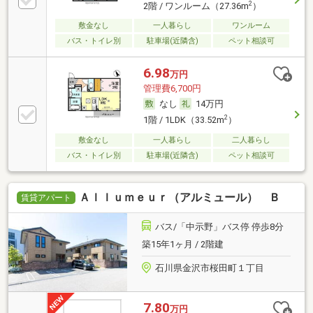
2
2階 / ワンルーム（27.36m
）
敷金なし
一人暮らし
ワンルーム
バス・トイレ別
駐車場(近隣含)
ペット相談可
6.98
万円
管理費6,700円
なし
14万円
2
1階 / 1LDK（33.52m
）
敷金なし
一人暮らし
二人暮らし
バス・トイレ別
駐車場(近隣含)
ペット相談可
Ａｌｌｕｍｅｕｒ（アルミュール） Ｂ
賃貸アパート
バス/「中示野」バス停 停歩8分
築15年1ヶ月 / 2階建
石川県金沢市桜田町１丁目
7.80
万円