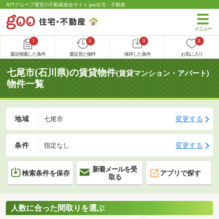
NTTグループ運営の不動産総合サイト goo住宅・不動産
1
0
0
0
最近検索した条件
最近見た物件
保存した条件
お気に入り
七尾市(石川県)の賃貸物件
(賃貸マンション・アパート)
物件一覧
地域
変更する
七尾市
条件
変更する
指定なし
新着メールを受
検索条件を保存
アプリで探す
取る
人数に合った間取りを選ぶ