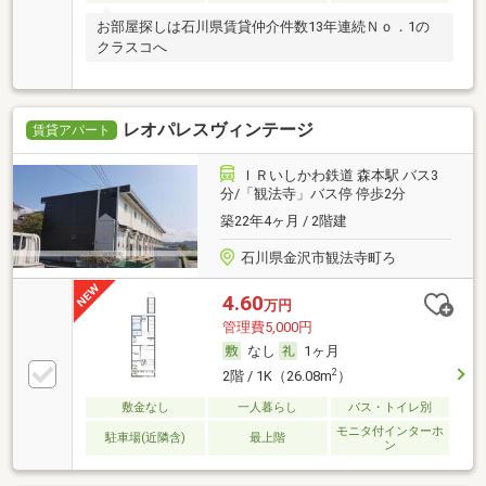
お部屋探しは石川県賃貸仲介件数13年連続Ｎｏ．1の
クラスコへ
レオパレスヴィンテージ
賃貸アパート
ＩＲいしかわ鉄道 森本駅 バス3
分/「観法寺」バス停 停歩2分
築22年4ヶ月 / 2階建
石川県金沢市観法寺町ろ
4.60
万円
管理費5,000円
なし
1ヶ月
2
2階 / 1K（26.08m
）
敷金なし
一人暮らし
バス・トイレ別
モニタ付インターホ
駐車場(近隣含)
最上階
ン