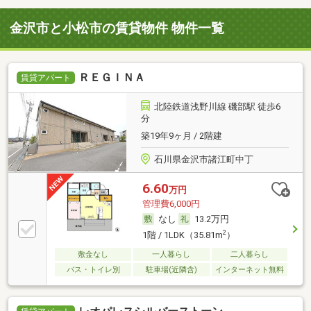
金沢市と小松市の賃貸物件 物件一覧
ＲＥＧＩＮＡ
賃貸アパート
北陸鉄道浅野川線 磯部駅 徒歩6
分
築19年9ヶ月 / 2階建
石川県金沢市諸江町中丁
6.60
万円
管理費6,000円
なし
13.2万円
2
1階 / 1LDK（35.81m
）
敷金なし
一人暮らし
二人暮らし
バス・トイレ別
駐車場(近隣含)
インターネット無料