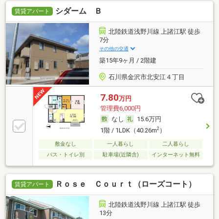
シダーム Ｂ
賃貸アパート
北陸鉄道浅野川線 上諸江駅 徒歩
7分
その他の交通
築15年9ヶ月 / 2階建
石川県金沢市北安江４丁目
7.80
万円
管理費6,000円
なし
15.6万円
2
1階 / 1LDK（40.26m
）
敷金なし
一人暮らし
二人暮らし
バス・トイレ別
駐車場(近隣含)
インターネット無料
Ｒｏｓｅ Ｃｏｕｒｔ（ローズコート）
賃貸アパート
北陸鉄道浅野川線 上諸江駅 徒歩
13分