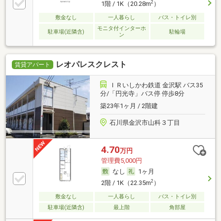
2
1階 / 1K（20.28m
）
敷金なし
一人暮らし
バス・トイレ別
モニタ付インターホ
駐車場(近隣含)
駐輪場
ン
レオパレスクレスト
賃貸アパート
ＩＲいしかわ鉄道 金沢駅 バス35
分/「円光寺」バス停 停歩8分
築23年1ヶ月 / 2階建
石川県金沢市山科３丁目
4.70
万円
管理費5,000円
なし
1ヶ月
2
2階 / 1K（22.35m
）
敷金なし
一人暮らし
バス・トイレ別
駐車場(近隣含)
最上階
角部屋