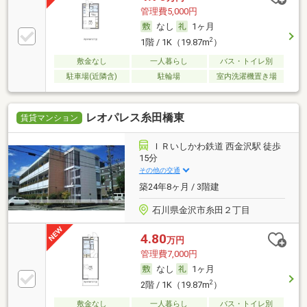
管理費5,000円
なし
1ヶ月
2
1階 / 1K（19.87m
）
敷金なし
一人暮らし
バス・トイレ別
駐車場(近隣含)
駐輪場
室内洗濯機置き場
レオパレス糸田橋東
賃貸マンション
ＩＲいしかわ鉄道 西金沢駅 徒歩
15分
その他の交通
築24年8ヶ月 / 3階建
石川県金沢市糸田２丁目
4.80
万円
管理費7,000円
なし
1ヶ月
2
2階 / 1K（19.87m
）
敷金なし
一人暮らし
バス・トイレ別