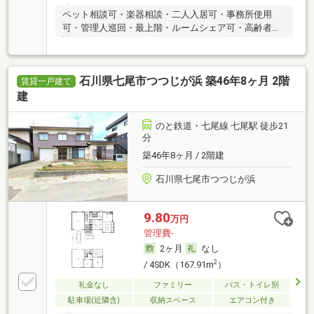
ペット相談可・楽器相談・二人入居可・事務所使用
可・管理人巡回・最上階・ルームシェア可・高齢者相
談
石川県七尾市つつじが浜 築46年8ヶ月 2階
賃貸一戸建て
建
のと鉄道・七尾線 七尾駅 徒歩21
分
築46年8ヶ月 / 2階建
石川県七尾市つつじが浜
9.80
万円
管理費-
2ヶ月
なし
2
/ 4SDK（167.91m
）
礼金なし
ファミリー
バス・トイレ別
駐車場(近隣含)
収納スペース
エアコン付き