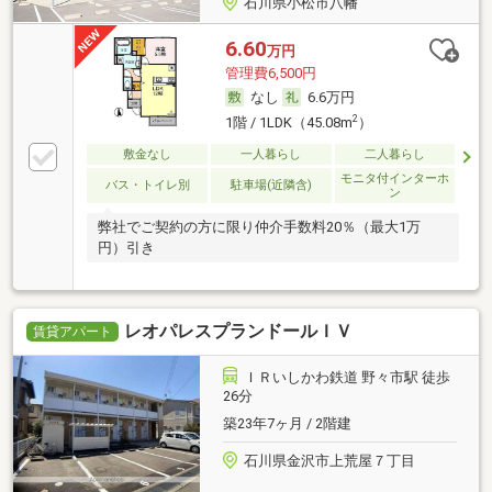
石川県小松市八幡
6.60
万円
管理費6,500円
なし
6.6万円
2
1階 / 1LDK（45.08m
）
敷金なし
一人暮らし
二人暮らし
モニタ付インターホ
バス・トイレ別
駐車場(近隣含)
ン
弊社でご契約の方に限り仲介手数料20％（最大1万
円）引き
レオパレスプランドールＩＶ
賃貸アパート
ＩＲいしかわ鉄道 野々市駅 徒歩
26分
築23年7ヶ月 / 2階建
石川県金沢市上荒屋７丁目