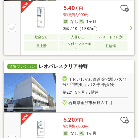
5.40
万円
管理費5,000円
なし
1ヶ月
2
2階 / 1K（19.87m
）
敷金なし
一人暮らし
バス・トイレ別
モニタ付インターホ
最上階
駐輪場
ン
レオパレスクリア神野
賃貸マンション
ＩＲいしかわ鉄道 金沢駅 バス41
分/「神野町」バス停 停歩4分
築22年5ヶ月 / 3階建
石川県金沢市神野３丁目
5.20
万円
管理費7,000円
なし
1ヶ月