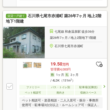
石川県七尾市赤浦町 築26年7ヶ月 地上2階
賃貸一戸建て
地下1階建
七尾線 和倉温泉駅 徒歩36分
築26年7ヶ月 / 地上2階地下1階建
石川県七尾市赤浦町
19.50
万円
管理費4,000円
1ヶ月
2ヶ月
2
/ 4LDK（131m
）
ファミリー
バス・トイレ別
駐車場(近隣含)
ペット相談可
南向き
収納スペース
ペット相談可・楽器相談・二人入居可・振分・事務所
使用可・駐車場3台分以上・ルームシェア可・保証人
不要／代行