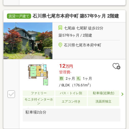
石川県七尾市本府中町 築57年9ヶ月 2階建
賃貸一戸建て
七尾線 七尾駅 徒歩22分
築57年9ヶ月 / 2階建
石川県七尾市本府中町
12
万円
管理費-
2ヶ月
1ヶ月
2
/ 8LDK（176.61m
）
ファミリー
バス・トイレ別
駐車場(近隣含)
モニタ付インターホ
エアコン付き
洗面所独立
ン
駐車場2台分