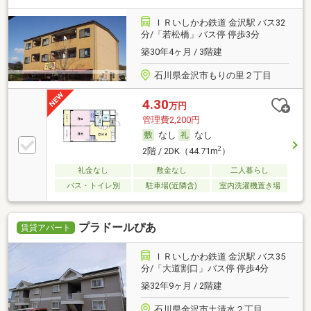
ＩＲいしかわ鉄道 金沢駅 バス32
分/「若松橋」バス停 停歩3分
築30年4ヶ月 / 3階建
石川県金沢市もりの里２丁目
4.30
万円
管理費2,200円
なし
なし
2
2階 / 2DK（44.71m
）
礼金なし
敷金なし
二人暮らし
バス・トイレ別
駐車場(近隣含)
室内洗濯機置き場
プラドールぴあ
賃貸アパート
ＩＲいしかわ鉄道 金沢駅 バス35
分/「大道割口」バス停 停歩4分
築32年9ヶ月 / 2階建
石川県金沢市土清水２丁目