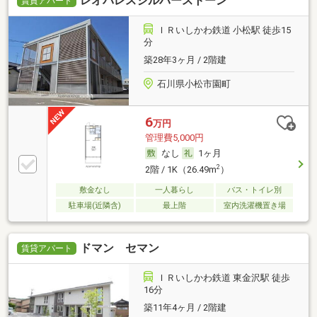
レオパレスシルバーストーン
賃貸アパート
ＩＲいしかわ鉄道 小松駅 徒歩15
分
築28年3ヶ月 / 2階建
石川県小松市園町
6
万円
管理費5,000円
なし
1ヶ月
2
2階 / 1K（26.49m
）
敷金なし
一人暮らし
バス・トイレ別
駐車場(近隣含)
最上階
室内洗濯機置き場
ドマン セマン
賃貸アパート
ＩＲいしかわ鉄道 東金沢駅 徒歩
16分
築11年4ヶ月 / 2階建