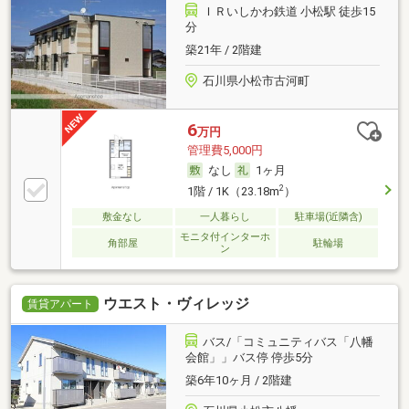
ＩＲいしかわ鉄道 小松駅 徒歩15
分
築21年 / 2階建
石川県小松市古河町
6
万円
管理費5,000円
なし
1ヶ月
2
1階 / 1K（23.18m
）
敷金なし
一人暮らし
駐車場(近隣含)
モニタ付インターホ
角部屋
駐輪場
ン
ウエスト・ヴィレッジ
賃貸アパート
バス/「コミュニティバス「八幡
会館」」バス停 停歩5分
築6年10ヶ月 / 2階建