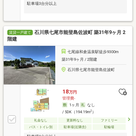
駐車場3台分以上
石川県七尾市能登島佐波町 築31年9ヶ月 2
賃貸一戸建て
階建
七尾線和倉温泉駅徒歩9300m
築31年9ヶ月 / 2階建
石川県七尾市能登島佐波町
18
万円
管理費-
1ヶ月
なし
2
/ 5DK（194.19m
）
礼金なし
更新料なし
ファミリー
バス・トイレ別
駐車場(近隣含)
駐輪場