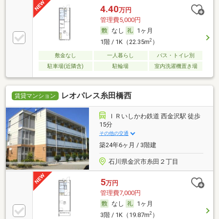
4.40
万円
管理費5,000円
なし
1ヶ月
2
1階 / 1K（22.35m
）
敷金なし
一人暮らし
バス・トイレ別
駐車場(近隣含)
駐輪場
室内洗濯機置き場
レオパレス糸田橋西
賃貸マンション
ＩＲいしかわ鉄道 西金沢駅 徒歩
15分
その他の交通
築24年6ヶ月 / 3階建
石川県金沢市糸田２丁目
5
万円
管理費7,000円
なし
1ヶ月
2
3階 / 1K（19.87m
）