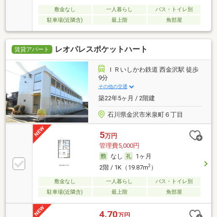
敷金なし
一人暮らし
バス・トイレ別
駐車場(近隣含)
最上階
角部屋
レオパレスポケットハート
賃貸アパート
ＩＲいしかわ鉄道 西金沢駅 徒歩
9分
その他の交通
築22年5ヶ月 / 2階建
石川県金沢市米泉町６丁目
5
万円
管理費5,000円
なし
1ヶ月
2
2階 / 1K（19.87m
）
敷金なし
一人暮らし
バス・トイレ別
駐車場(近隣含)
最上階
角部屋
4.70
万円