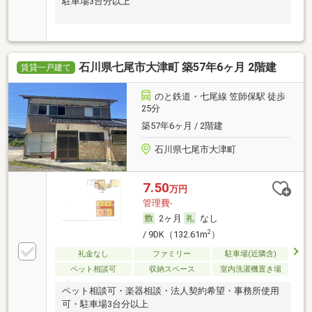
駐車場3台分以上
石川県七尾市大津町 築57年6ヶ月 2階建
賃貸一戸建て
のと鉄道・七尾線 笠師保駅 徒歩
25分
築57年6ヶ月 / 2階建
石川県七尾市大津町
7.50
万円
管理費-
2ヶ月
なし
2
/ 9DK（132.61m
）
礼金なし
ファミリー
駐車場(近隣含)
ペット相談可
収納スペース
室内洗濯機置き場
ペット相談可・楽器相談・法人契約希望・事務所使用
可・駐車場3台分以上