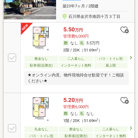
築23年7ヶ月 / 2階建
石川県金沢市南四十万３丁目
5.50
万円
管理費6,000円
なし
5.5万円
2
2階 / 2DK（51.69m
）
敷金なし
二人暮らし
バス・トイレ別
駐車場(近隣含)
インターネット無料
最上階
★オンライン内見、物件現地待合せ歓迎です！ご相談
ください★
5.20
万円
管理費6,000円
なし
なし
2
1階 / 2DK（51.69m
）
礼金なし
敷金なし
二人暮らし
バス・トイレ別
駐車場(近隣含)
インターネット無料