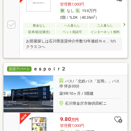
管理費7,000円
なし
15.6万円
2
2階 / 1LDK（40.26m
）
敷金なし
一人暮らし
二人暮らし
駐車場(近隣含)
ペット相談可
インターネット無料
お部屋探しは石川県賃貸仲介件数12年連続Ｎｏ．1の
クラスコへ
ｅｓｐｏｉｒ２
賃貸アパート
バス/「北鉄バス「近岡」」バス
停 停歩30分
築5年10ヶ月 / 3階建
石川県金沢市御供田町ニ
9.80
万円
管理費7,000円