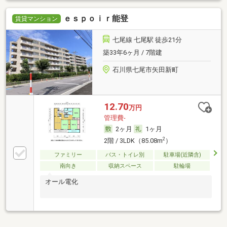
ｅｓｐｏｉｒ能登
賃貸マンション
七尾線 七尾駅 徒歩21分
築33年6ヶ月 / 7階建
石川県七尾市矢田新町
12.70
万円
管理費-
2ヶ月
1ヶ月
2
2階 / 3LDK（85.08m
）
ファミリー
バス・トイレ別
駐車場(近隣含)
南向き
収納スペース
駐輪場
オール電化