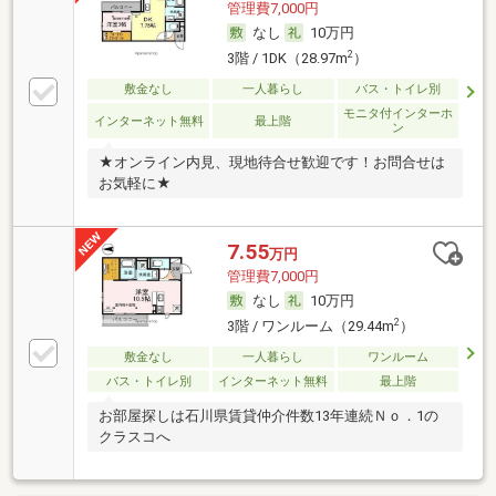
管理費7,000円
なし
10万円
2
3階 / 1DK（28.97m
）
敷金なし
一人暮らし
バス・トイレ別
モニタ付インターホ
インターネット無料
最上階
ン
★オンライン内見、現地待合せ歓迎です！お問合せは
お気軽に★
7.55
万円
管理費7,000円
なし
10万円
2
3階 / ワンルーム（29.44m
）
敷金なし
一人暮らし
ワンルーム
バス・トイレ別
インターネット無料
最上階
お部屋探しは石川県賃貸仲介件数13年連続Ｎｏ．1の
クラスコへ