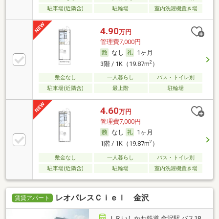
駐車場(近隣含)
駐輪場
室内洗濯機置き場
4.90
万円
管理費7,000円
なし
1ヶ月
2
3階 / 1K（19.87m
）
敷金なし
一人暮らし
バス・トイレ別
駐車場(近隣含)
最上階
駐輪場
4.60
万円
管理費7,000円
なし
1ヶ月
2
1階 / 1K（19.87m
）
敷金なし
一人暮らし
バス・トイレ別
駐車場(近隣含)
駐輪場
室内洗濯機置き場
レオパレスＣｉｅｌ 金沢
賃貸アパート
ＩＲいしかわ鉄道 金沢駅 バス18