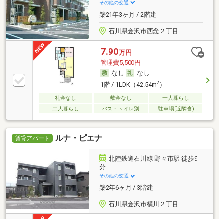
その他の交通
築21年3ヶ月 / 2階建
石川県金沢市西念２丁目
7.90
万円
管理費5,500円
なし
なし
2
1階 / 1LDK（42.54m
）
礼金なし
敷金なし
一人暮らし
二人暮らし
バス・トイレ別
駐車場(近隣含)
ルナ・ピエナ
賃貸アパート
北陸鉄道石川線 野々市駅 徒歩9
分
その他の交通
築2年6ヶ月 / 3階建
石川県金沢市横川２丁目