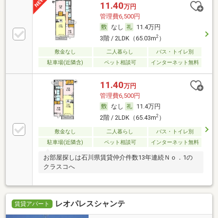
11.40
万円
管理費6,500円
なし
11.4万円
2
3階 / 2LDK（65.03m
）
敷金なし
二人暮らし
バス・トイレ別
駐車場(近隣含)
ペット相談可
インターネット無料
11.40
万円
管理費6,500円
なし
11.4万円
2
2階 / 2LDK（65.43m
）
敷金なし
二人暮らし
バス・トイレ別
駐車場(近隣含)
ペット相談可
インターネット無料
お部屋探しは石川県賃貸仲介件数13年連続Ｎｏ．1の
クラスコへ
レオパレスシャンテ
賃貸アパート