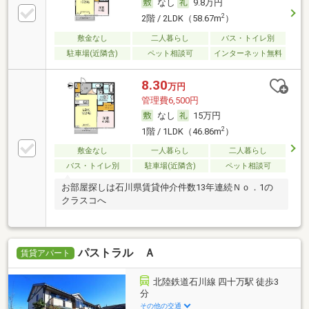
なし
9.8万円
2
2階 / 2LDK（58.67m
）
敷金なし
二人暮らし
バス・トイレ別
駐車場(近隣含)
ペット相談可
インターネット無料
8.30
万円
管理費6,500円
なし
15万円
2
1階 / 1LDK（46.86m
）
敷金なし
一人暮らし
二人暮らし
バス・トイレ別
駐車場(近隣含)
ペット相談可
お部屋探しは石川県賃貸仲介件数13年連続Ｎｏ．1の
クラスコへ
パストラル Ａ
賃貸アパート
北陸鉄道石川線 四十万駅 徒歩3
分
その他の交通