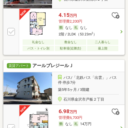
4.15
万円
管理費2,200円
なし
なし
2
2階 / 2LDK（53.23m
）
礼金なし
敷金なし
二人暮らし
バス・トイレ別
駐車場(近隣含)
最上階
アールプレジールＪ
賃貸アパート
バス/「北鉄バス「出雲」」バス
停 停歩7分
築5年5ヶ月 / 3階建
石川県金沢市戸板２丁目
6.98
万円
管理費6,700円
なし
14万円