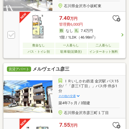
石川県金沢市小坂町東
7.40
万円
管理費6,000円
なし
7.4万円
2
1階 / 1LDK（46.98m
）
敷金なし
一人暮らし
二人暮らし
バス・トイレ別
駐車場(近隣含)
インターネット無料
メルヴェイユ彦三
賃貸アパート
ＩＲいしかわ鉄道 金沢駅 バス15
分/「「彦三1丁目」」バス停 停歩1
分
その他の交通
築4年7ヶ月 / 3階建
石川県金沢市彦三町１丁目
7.55
万円