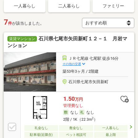
一人暮らし
二人暮らし
ファミリー
7
件
が該当しました。
石川県七尾市矢田新町１２－１ 月岩マ
賃貸マンション
ンション
ＪＲ七尾線 七尾駅 徒歩16分
その他の交通
築53年3ヶ月 / 2階建
石川県七尾市矢田新町
1.50
万円
管理費なし
なし
なし
2
2階 / 1K（22.3m
）
礼金なし
敷金なし
一人暮らし
駐車場(近隣含)
ペット相談可
最上階