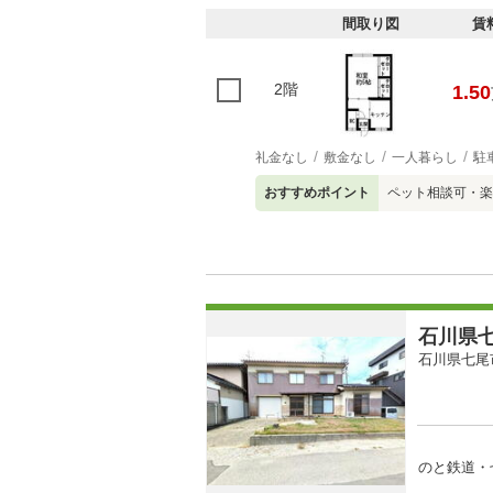
間取り図
賃
2階
1.50
礼金なし
敷金なし
一人暮らし
駐
おすすめポイント
ペット相談可・楽
石川県七
石川県七尾
のと鉄道・七