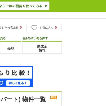
0
0
存した検索条件
お気に入り
売る
住みやすい街を探す
助成金
売却
情報
パート) 物件一覧