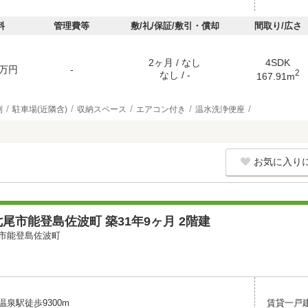
料
管理費等
敷/礼/保証/敷引・償却
間取り/広さ
2ヶ月 / なし
4SDK
万円
-
2
なし / -
167.91m
別
駐車場(近隣含)
収納スペース
エアコン付き
温水洗浄便座
お気に入り
尾市能登島佐波町 築31年9ヶ月 2階建
市能登島佐波町
泉駅徒歩9300m
賃貸一戸