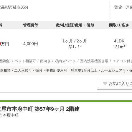
温泉駅 徒歩36分
賃貸一戸
料
管理費等
敷/礼/保証/敷引・償却
間取り/広さ
1ヶ月 / 2ヶ月
4LDK
0
4,000円
万円
2
なし / -
131m
近隣含)
ペット相談可
南向き
収納スペース
室内洗濯機置き場
エアコン付
器相談・二人入居可・振分・事務所使用可・駐車場3台分以上・ルームシェア可・
お気に入り
尾市本府中町 築57年9ヶ月 2階建
市本府中町