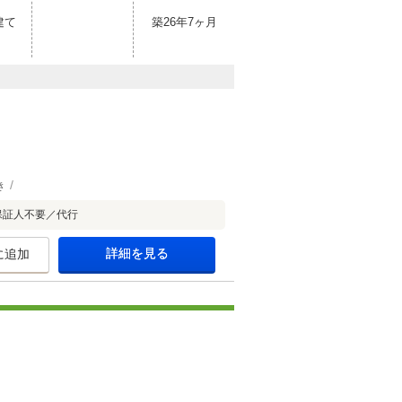
建て
築26年7ヶ月
き
保証人不要／代行
詳細を見る
に追加