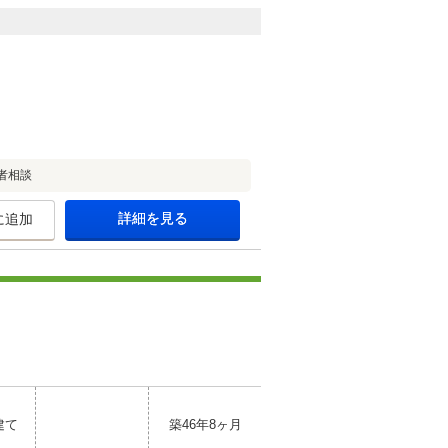
者相談
詳細を見る
に追加
建て
築46年8ヶ月