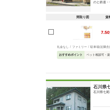
のと鉄道・
間取り図
賃
7.50
礼金なし
ファミリー
駐車場(近隣含)
おすすめポイント
ペット相談可・楽
石川県七
石川県七尾