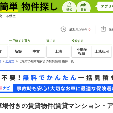
住宅・不動産
0
最近見た物件
保
一戸建てを買う
建てる
投資する
不動産
古
新築
中古
土地
土地活用
投資
県
>
七尾市
>
七尾市の駐車場付きの賃貸情報 物件一覧
駐車場付きの賃貸物件(賃貸マンション・ア