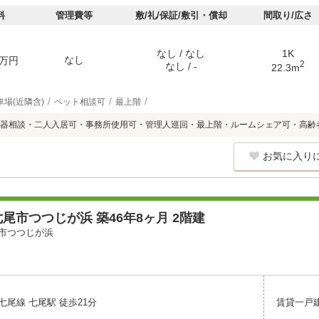
料
管理費等
敷/礼/保証/敷引・償却
間取り/広さ
なし / なし
1K
なし
万円
2
なし / -
22.3m
車場(近隣含)
ペット相談可
最上階
器相談・二人入居可・事務所使用可・管理人巡回・最上階・ルームシェア可・高齢
お気に入り
尾市つつじが浜 築46年8ヶ月 2階建
市つつじが浜
尾線 七尾駅 徒歩21分
賃貸一戸