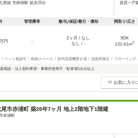
七尾線 笠師保駅 徒歩25分
賃貸一戸
料
管理費等
敷/礼/保証/敷引・償却
間取り/広さ
2ヶ月 / なし
9DK
万円
-
2
なし / -
132.61m
ペット相談可
収納スペース
室内洗濯機置き場
洗面所独立
フローリング
器相談・法人契約希望・事務所使用可・駐車場3台分以上
お気に入り
尾市赤浦町 築26年7ヶ月 地上2階地下1階建
市赤浦町