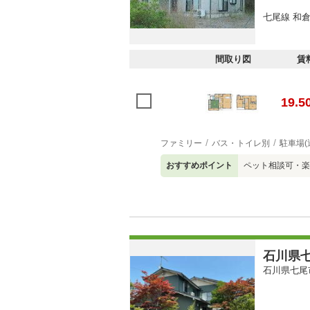
七尾線 和倉
間取り図
賃
19.5
ファミリー
バス・トイレ別
駐車場(
おすすめポイント
ペット相談可・楽
石川県七
石川県七尾