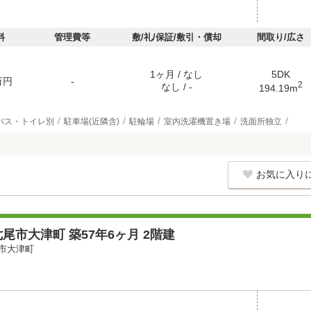
料
管理費等
敷/礼/保証/敷引・償却
間取り/広さ
1ヶ月 / なし
5DK
万円
-
2
なし / -
194.19m
バス・トイレ別
駐車場(近隣含)
駐輪場
室内洗濯機置き場
洗面所独立
お気に入り
尾市大津町 築57年6ヶ月 2階建
市大津町