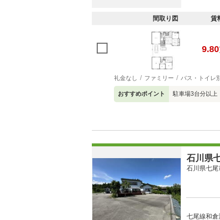
間取り図
賃
9.80
礼金なし
ファミリー
バス・トイレ
おすすめポイント
駐車場3台分以上
石川県七
石川県七尾
七尾線和倉温