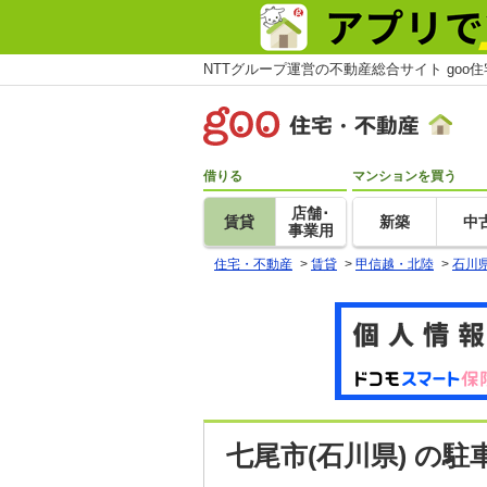
NTTグループ運営の不動産総合サイト goo
借りる
マンションを買う
店舗･
賃貸
新築
中
事業用
住宅・不動産
>
賃貸
>
甲信越・北陸
>
石川
七尾市(石川県) の