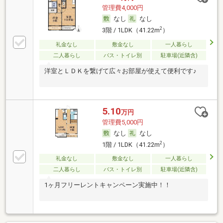
管理費4,000円
なし
なし
2
3階 / 1LDK（41.22m
）
礼金なし
敷金なし
一人暮らし
二人暮らし
バス・トイレ別
駐車場(近隣含)
洋室とＬＤＫを繋げて広々お部屋が使えて便利です♪
5.10
万円
管理費5,000円
なし
なし
2
1階 / 1LDK（41.22m
）
礼金なし
敷金なし
一人暮らし
二人暮らし
バス・トイレ別
駐車場(近隣含)
1ヶ月フリーレントキャンペーン実施中！！