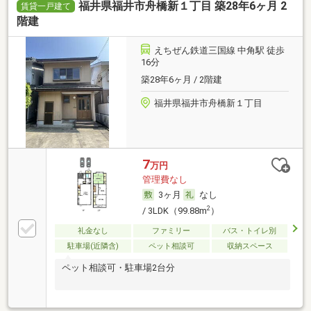
福井県福井市舟橋新１丁目 築28年6ヶ月 2
賃貸一戸建て
階建
えちぜん鉄道三国線 中角駅 徒歩
16分
築28年6ヶ月 / 2階建
福井県福井市舟橋新１丁目
7
万円
管理費なし
3ヶ月
なし
2
/ 3LDK（99.88m
）
礼金なし
ファミリー
バス・トイレ別
駐車場(近隣含)
ペット相談可
収納スペース
ペット相談可・駐車場2台分