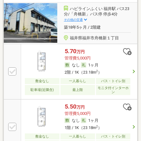
ハピラインふくい 福井駅 バス23
分/「舟橋新」バス停 停歩4分
その他の交通
築18年5ヶ月 / 2階建
福井県福井市舟橋新１丁目
5.70
万円
管理費5,000円
なし
1ヶ月
2
2階 / 1K（23.18m
）
敷金なし
一人暮らし
バス・トイレ別
モニタ付インターホ
駐車場(近隣含)
最上階
ン
5.50
万円
管理費5,000円
なし
1ヶ月
2
1階 / 1K（23.18m
）
敷金なし
一人暮らし
バス・トイレ別