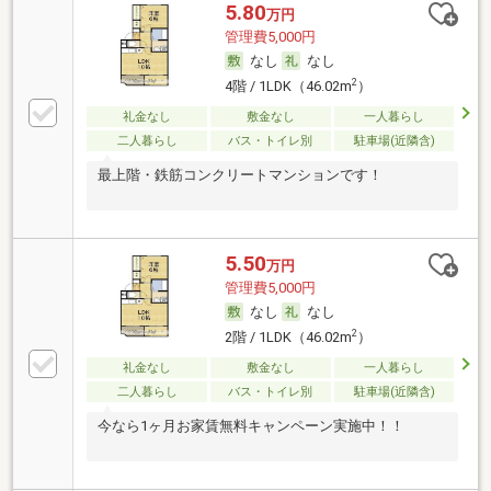
5.80
万円
管理費5,000円
なし
なし
2
4階 / 1LDK（46.02m
）
礼金なし
敷金なし
一人暮らし
二人暮らし
バス・トイレ別
駐車場(近隣含)
最上階・鉄筋コンクリートマンションです！
5.50
万円
管理費5,000円
なし
なし
2
2階 / 1LDK（46.02m
）
礼金なし
敷金なし
一人暮らし
二人暮らし
バス・トイレ別
駐車場(近隣含)
今なら1ヶ月お家賃無料キャンペーン実施中！！