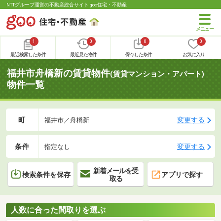
NTTグループ運営の不動産総合サイト goo住宅・不動産
1
0
0
0
最近検索した条件
最近見た物件
保存した条件
お気に入り
福井市舟橋新の賃貸物件
(賃貸マンション・アパート)
物件一覧
町
変更する
福井市／舟橋新
条件
変更する
指定なし
新着メールを受
検索条件を保存
アプリで探す
取る
人数に合った間取りを選ぶ