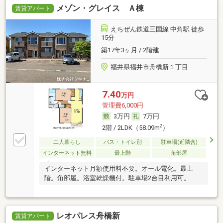
メゾン・グレイス Ａ棟
賃貸アパート
えちぜん鉄道三国線 中角駅 徒歩
15分
築17年3ヶ月 / 2階建
福井県福井市舟橋新１丁目
7.40
万円
管理費6,000円
3万円
7万円
2
2階 / 2LDK（58.09m
）
二人暮らし
バス・トイレ別
駐車場(近隣含)
インターネット無料
最上階
角部屋
インターネット月額使用料不要。オール電化。最上
階。角部屋。浴室乾燥機付。駐車場2台目利用可。
レオパレス舟橋新
賃貸アパート