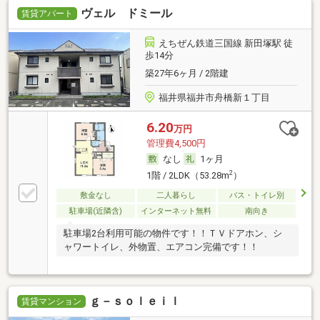
ヴェル ドミール
賃貸アパート
えちぜん鉄道三国線 新田塚駅 徒
歩14分
築27年6ヶ月 / 2階建
福井県福井市舟橋新１丁目
6.20
万円
管理費4,500円
なし
1ヶ月
2
1階 / 2LDK（53.28m
）
敷金なし
二人暮らし
バス・トイレ別
駐車場(近隣含)
インターネット無料
南向き
駐車場2台利用可能の物件です！！ＴＶドアホン、シ
ャワートイレ、外物置、エアコン完備です！！
ｇ－ｓｏｌｅｉｌ
賃貸マンション