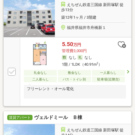
えちぜん鉄道三国線 新田塚駅 徒
歩13分
築12年1ヶ月 / 3階建
福井県福井市舟橋新１
5.50
万円
管理費3,000円
なし
なし
2
1階 / 1LDK（40.91m
）
礼金なし
敷金なし
一人暮らし
二人暮らし
バス・トイレ別
駐車場(近隣含)
フリーレント・オール電化
ヴェルドミール Ｂ棟
賃貸アパート
えちぜん鉄道三国線 新田塚駅 徒