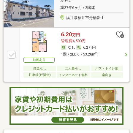
歩14分
築27年6ヶ月 / 2階建
福井県福井市舟橋新１
6.20
万円
管理費4,500円
なし
6.2万円
2
1階 / 2LDK（53.28m
）
動画あり
敷金なし
二人暮らし
バス・トイレ別
駐車場(近隣含)
インターネット無料
南向き