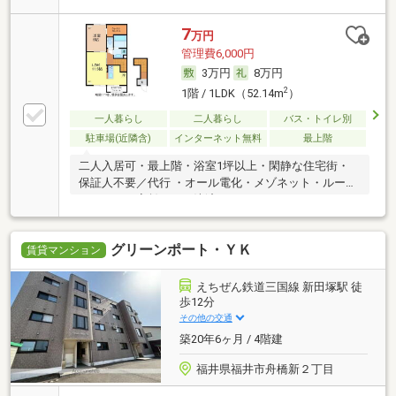
7
万円
管理費6,000円
3万円
8万円
2
1階 / 1LDK（52.14m
）
一人暮らし
二人暮らし
バス・トイレ別
駐車場(近隣含)
インターネット無料
最上階
二人入居可・最上階・浴室1坪以上・閑静な住宅街・
保証人不要／代行 ・オール電化・メゾネット・ルーム
シェア可・家賃カード決済可
グリーンポート・ＹＫ
賃貸マンション
えちぜん鉄道三国線 新田塚駅 徒
歩12分
その他の交通
築20年6ヶ月 / 4階建
福井県福井市舟橋新２丁目