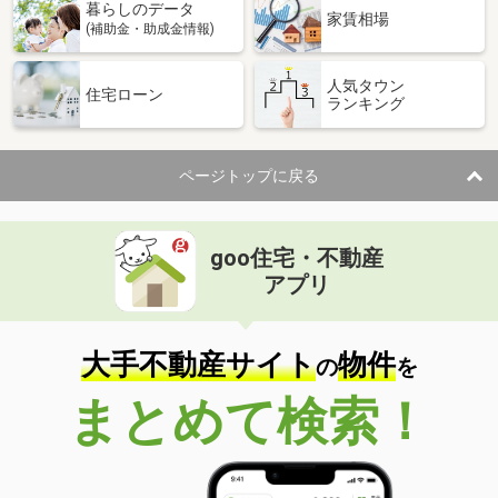
暮らしのデータ
家賃相場
(補助金・助成金情報)
人気タウン
住宅ローン
ランキング
ページトップに戻る
goo住宅・不動産
アプリ
大手不動産サイト
物件
の
を
まとめて検索！