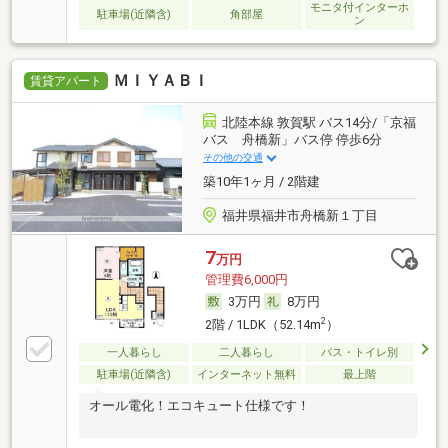
モニタ付インターホ
駐車場(近隣含)
角部屋
ン
ＭＩＹＡＢＩ
賃貸アパート
北陸本線 敦賀駅 バス14分/「京福
バス 舟橋新」バス停 停歩6分
その他の交通
築10年1ヶ月 / 2階建
福井県福井市舟橋新１丁目
7
万円
管理費6,000円
3万円
8万円
2
2階 / 1LDK（52.14m
）
一人暮らし
二人暮らし
バス・トイレ別
駐車場(近隣含)
インターネット無料
最上階
オール電化！エコキュート仕様です！