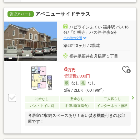
アベニューサイドテラス
賃貸アパート
ハピラインふくい 福井駅 バス16
分/「灯明寺」バス停 停歩5分
その他の交通
築23年3ヶ月 / 2階建
福井県福井市舟橋新１丁目
6
万円
管理費2,800円
なし
なし
2
2階 / 2LDK（60.19m
）
礼金なし
敷金なし
二人暮らし
バス・トイレ別
駐車場(近隣含)
インターネット無料
各居室に収納スペースあり！追い焚き機能付きのお部
屋です！