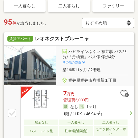
一人暮らし
二人暮らし
ファミリー
95
件
が該当しました。
レオネクストプルーニャ
賃貸アパート
ハピラインふくい 福井駅 バス23
分/「舟橋新」バス停 停歩4分
その他の交通
築16年11ヶ月 / 2階建
福井県福井市舟橋新１丁目
7
万円
管理費5,000円
なし
1ヶ月
2
1階 / 1LDK（46.94m
）
敷金なし
一人暮らし
二人暮らし
モニタ付インターホ
バス・トイレ別
駐車場(近隣含)
ン