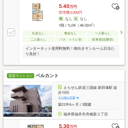
5.40
万円
管理費5,000円
なし
なし
2
1階 / 1LDK（46.02m
）
礼金なし
敷金なし
一人暮らし
二人暮らし
バス・トイレ別
駐車場(近隣含)
インターネット使用料無料！南向きサンルーム日当た
り良好！
ベルカント
賃貸マンション
えちぜん鉄道三国線 新田塚駅 徒
歩10分
その他の交通
築22年6ヶ月 / 3階建
福井県福井市舟橋新２丁目
5.30
万円