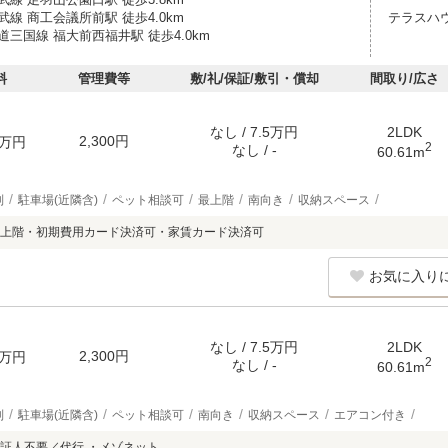
線 商工会議所前駅 徒歩4.0km
テラスハ
三国線 福大前西福井駅 徒歩4.0km
料
管理費等
敷/礼/保証/敷引・償却
間取り/広さ
なし / 7.5万円
2LDK
2,300円
万円
2
なし / -
60.61m
別
駐車場(近隣含)
ペット相談可
最上階
南向き
収納スペース
上階・初期費用カード決済可・家賃カード決済可
お気に入り
なし / 7.5万円
2LDK
2,300円
万円
2
なし / -
60.61m
別
駐車場(近隣含)
ペット相談可
南向き
収納スペース
エアコン付き
証人不要／代行 ・メゾネット