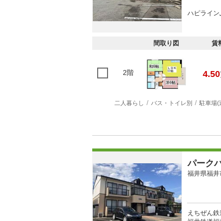
ハピラインふ
間取り図
賃
2階
4.50
二人暮らし
バス・トイレ別
駐車場(
パーク
福井県福井
えちぜん鉄道