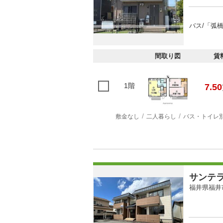
バス/「弧
間取り図
賃
1階
7.50
敷金なし
二人暮らし
バス・トイレ
サンテ
福井県福井