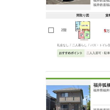
福井鉄道福武
福井鉄道福武
間取り図
賃
2階
5
万
礼金なし
二人暮らし
バス・トイレ
おすすめポイント
二人入居可・駐車
福井狐
福井県福井
福井鉄道福武