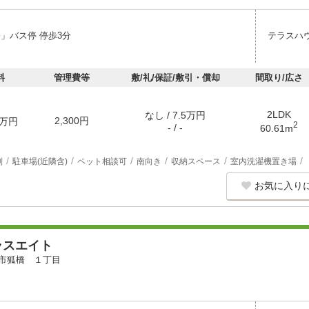
橋」バス停 停歩3分
テラスハ
料
管理費等
敷/礼/保証/敷引・償却
間取り/広さ
2LDK
なし / 7.5万円
2,300円
万円
2
- / -
60.61m
別
駐車場(近隣含)
ペット相談可
南向き
収納スペース
室内洗濯機置き場
お気に入り
ラスエイト
市狐橋 １丁目