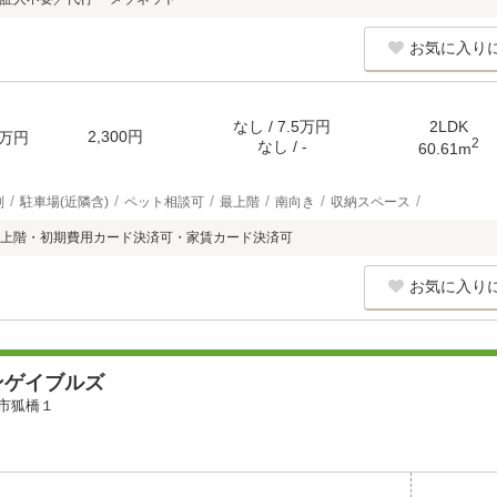
お気に入り
なし / 7.5万円
2LDK
2,300円
万円
2
なし / -
60.61m
別
駐車場(近隣含)
ペット相談可
最上階
南向き
収納スペース
上階・初期費用カード決済可・家賃カード決済可
お気に入り
ンゲイブルズ
市狐橋１