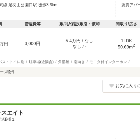
線 足羽山公園口駅 徒歩3.6km
賃貸アパ
料
管理費等
敷/礼/保証/敷引・償却
間取り/広さ
5.4万円 / なし
1LDK
3,000円
万円
2
なし / -
50.69m
バス・トイレ別
駐車場(近隣含)
角部屋
南向き
モニタ付インターホン
ーズ物件
お気に入り
ラスエイト
市狐橋１