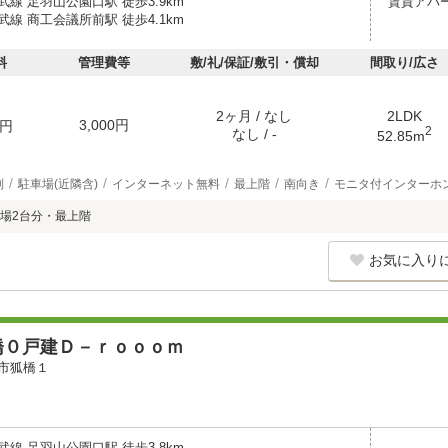
線 足羽山公園口駅 徒歩3.9km
賃貸アパ
線 商工会議所前駅 徒歩4.1km
料
管理費等
敷/礼/保証/敷引・償却
間取り/広さ
2ヶ月 / なし
2LDK
3,000円
円
2
なし / -
52.85m
別
駐車場(近隣含)
インターネット無料
最上階
南向き
モニタ付インターホ
場2台分・最上階
お気に入り
橋０戸建Ｄ－ｒｏｏｏｍ
市狐橋１
線 足羽山公園口駅 徒歩3.8km