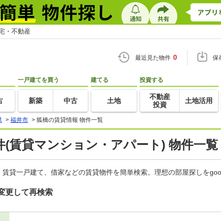
住宅・不動産
0
最近見た物件
保
一戸建てを買う
建てる
投資する
不動産
古
新築
中古
土地
土地活用
投資
県
>
福井市
>
狐橋の賃貸情報 物件一覧
(賃貸マンション・アパート) 物件一覧
賃貸一戸建て、借家などの賃貸物件を簡単検索。理想の部屋探しをgo
変更して再検索