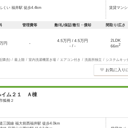
くい 福井駅 徒歩4.4km
賃貸マンシ
料
管理費等
敷/礼/保証/敷引・償却
間取り/広さ
2LDK
4.5万円 / 4.5万円
万円
-
2
- / -
66m
近隣含)
最上階
室内洗濯機置き場
エアコン付き
洗面所独立
システムキッ
お気に入り
ハイム２１ Ａ棟
市狐橋２
三国線 福大前西福井駅 徒歩4.0km