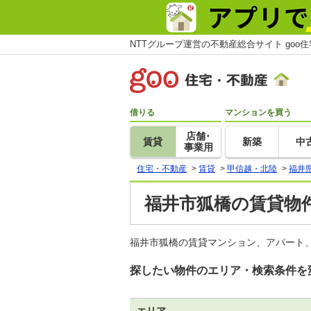
NTTグループ運営の不動産総合サイト goo
借りる
マンションを買う
店舗･
賃貸
新築
中
事業用
住宅・不動産
>
賃貸
>
甲信越・北陸
>
福井
福井市狐橋の賃貸物件
福井市狐橋の賃貸マンション、アパート、
探したい物件のエリア・検索条件を