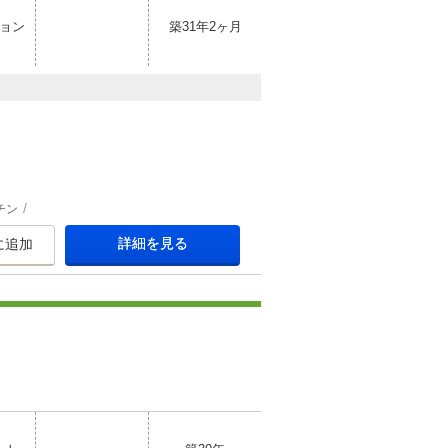
ョン
築31年2ヶ月
チン
詳細を見る
に追加