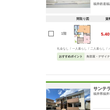
福井鉄道福武
間取り図
賃
1階
5.40
礼金なし
一人暮らし
二人暮らし
おすすめポイント
角部屋・デザイナ
サンテ
福井県福井