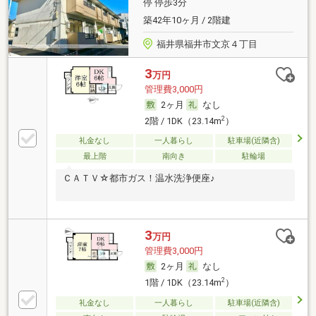
停 停歩3分
築42年10ヶ月 / 2階建
福井県福井市文京４丁目
3
万円
管理費3,000円
2ヶ月
なし
2
2階 / 1DK（23.14m
）
礼金なし
一人暮らし
駐車場(近隣含)
最上階
南向き
駐輪場
ＣＡＴＶ☆都市ガス！温水洗浄便座♪
3
万円
管理費3,000円
2ヶ月
なし
2
1階 / 1DK（23.14m
）
礼金なし
一人暮らし
駐車場(近隣含)