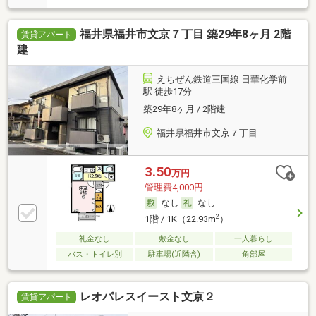
福井県福井市文京７丁目 築29年8ヶ月 2階
賃貸アパート
建
えちぜん鉄道三国線 日華化学前
駅 徒歩17分
築29年8ヶ月 / 2階建
福井県福井市文京７丁目
3.50
万円
管理費4,000円
なし
なし
2
1階 / 1K（22.93m
）
礼金なし
敷金なし
一人暮らし
バス・トイレ別
駐車場(近隣含)
角部屋
レオパレスイースト文京２
賃貸アパート