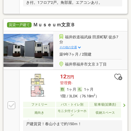
き付。1フロア2戸。角部屋。エアコンあり。
Ｍｕｓｅｕｍ文京Ｂ
賃貸一戸建て
福井鉄道福武線 田原町駅 徒歩7
分
その他の交通
築9年7ヶ月 / 2階建
福井県福井市文京３丁目
12
万円
管理費-
1ヶ月
1ヶ月
2
1階 / 3LDK（76.18m
）
ファミリー
バス・トイレ別
駐車場(近隣含)
モニタ付インターホ
南向き
収納スペース
ン
戸建賃貸！春山小まで約150ｍ！