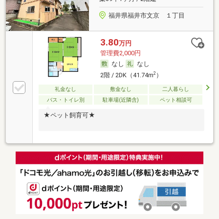
福井県福井市文京 １丁目
3.80
万円
管理費2,000円
なし
なし
2
2階 / 2DK（41.74m
）
礼金なし
敷金なし
二人暮らし
バス・トイレ別
駐車場(近隣含)
ペット相談可
★ペット飼育可★