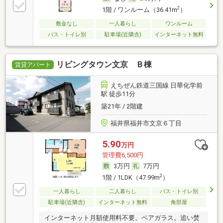
2
1階 / ワンルーム（36.41m
）
敷金なし
一人暮らし
ワンルーム
バス・トイレ別
駐車場(近隣含)
インターネット無料
リビングタウン文京 Ｂ棟
賃貸アパート
えちぜん鉄道三国線 日華化学前
駅 徒歩11分
築21年 / 2階建
福井県福井市文京６丁目
5.90
万円
管理費6,500円
3万円
7万円
2
1階 / 1LDK（47.99m
）
一人暮らし
二人暮らし
バス・トイレ別
駐車場(近隣含)
インターネット無料
角部屋
インターネット月額使用料不要。ペアガラス。追い焚