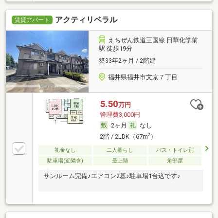
アクティリベラル
賃貸アパート
えちぜん鉄道三国線 日華化学前
駅 徒歩19分
築33年2ヶ月 / 2階建
福井県福井市文京７丁目
5.50
万円
管理費3,000円
2ヶ月
なし
2
2階 / 2LDK（67m
）
礼金なし
二人暮らし
バス・トイレ別
駐車場(近隣含)
最上階
角部屋
サンルーム完備♪エアコン2基♪駐車場1台込です♪