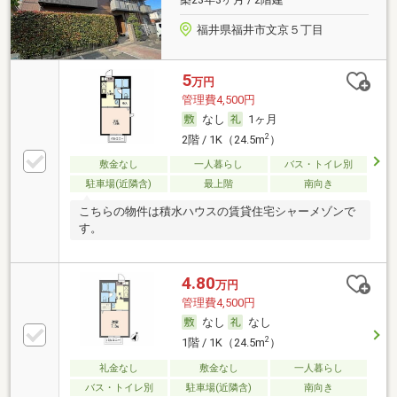
福井県福井市文京５丁目
5
万円
管理費4,500円
なし
1ヶ月
2
2階 / 1K（24.5m
）
敷金なし
一人暮らし
バス・トイレ別
駐車場(近隣含)
最上階
南向き
こちらの物件は積水ハウスの賃貸住宅シャーメゾンで
す。
4.80
万円
管理費4,500円
なし
なし
2
1階 / 1K（24.5m
）
礼金なし
敷金なし
一人暮らし
バス・トイレ別
駐車場(近隣含)
南向き