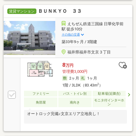
ＢＵＮＫＹＯ ３３
賃貸マンション
えちぜん鉄道三国線 日華化学前
駅 徒歩10分
その他の交通
築33年9ヶ月 / 3階建
福井県福井市文京３丁目
8
万円
管理費3,000円
2ヶ月
1ヶ月
2
1階 / 3LDK（83.43m
）
ファミリー
バス・トイレ別
駐車場(近隣含)
モニタ付インターホ
角部屋
南向き
ン
オートロック完備♪文京エリア立地良し！