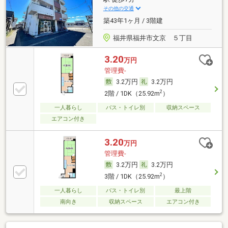
その他の交通
築43年1ヶ月 / 3階建
福井県福井市文京 ５丁目
3.20
万円
管理費-
3.2万円
3.2万円
2
2階 / 1DK（25.92m
）
一人暮らし
バス・トイレ別
収納スペース
エアコン付き
3.20
万円
管理費-
3.2万円
3.2万円
2
3階 / 1DK（25.92m
）
一人暮らし
バス・トイレ別
最上階
南向き
収納スペース
エアコン付き