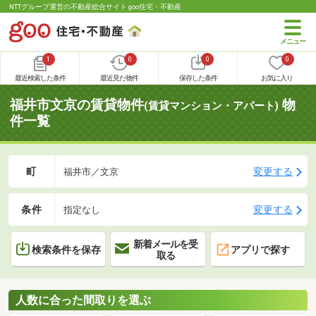
NTTグループ運営の不動産総合サイト goo住宅・不動産
1
0
0
0
最近検索した条件
最近見た物件
保存した条件
お気に入り
福井市文京の賃貸物件
物
(賃貸マンション・アパート)
件一覧
町
変更する
福井市／文京
条件
変更する
指定なし
新着メールを受
検索条件を保存
アプリで探す
取る
人数に合った間取りを選ぶ