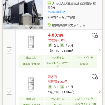
えちぜん鉄道三国線 西別院駅 徒
歩5分
その他の交通
築20年1ヶ月 / 2階建
福井県福井市文京１丁目
4.80
万円
管理費5,000円
なし
1ヶ月
2
1階 / 1K（21.81m
）
敷金なし
一人暮らし
バス・トイレ別
モニタ付インターホ
駐車場(近隣含)
駐輪場
ン
5
万円
管理費5,000円
なし
1ヶ月
2
2階 / 1K（21.81m
）
敷金なし
一人暮らし
バス・トイレ別
モニタ付インターホ