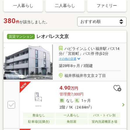
一人暮らし
二人暮らし
ファミリー
380
件
が該当しました。
レオパレス文京
賃貸マンション
ハピラインふくい 福井駅 バス14
分/「宮前町」バス停 停歩2分
その他の交通
築28年8ヶ月 / 3階建
福井県福井市文京２丁目
4.90
万円
管理費7,000円
なし
1ヶ月
2
2階 / 1K（24.84m
）
敷金なし
一人暮らし
バス・トイレ別
駐車場(近隣含)
角部屋
室内洗濯機置き場