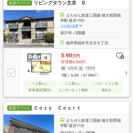
リビングタウン文京 Ｂ
賃貸アパート
えちぜん鉄道三国線 福大前西福
井駅 徒歩15分
その他の交通
築21年 / 2階建
福井県福井市文京６丁目
5.90
万円
管理費6,500円
3万円
7万円
2
1階 / 1LDK（47.99m
）
一人暮らし
二人暮らし
バス・トイレ別
駐車場(近隣含)
インターネット無料
南向き
Ｃｏｚｙ Ｃｏｕｒｔ
賃貸アパート
えちぜん鉄道三国線 福大前西福
井駅 徒歩11分
築23年3ヶ月 / 2階建