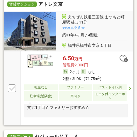
アトレ文京
賃貸マンション
えちぜん鉄道三国線 まつもと町
屋駅 徒歩11分
その他の交通
築31年4ヶ月 / 4階建
福井県福井市文京１丁目
6.50
万円
管理費2,000円
2ヶ月
なし
2
2階 / 3LDK（71.75m
）
礼金なし
ファミリー
バス・トイレ別
モニタ付インターホ
駐車場(近隣含)
南向き
ン
文京1丁目☆ファミリーおすすめ☆
セジュールＭＴ Ａ
賃貸アパート