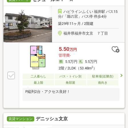
ハピラインふくい 福井駅 バス15
分/「堀の宮」バス停 停歩4分
築29年11ヶ月 / 2階建
福井県福井市文京 ７丁目
5.50
万円
管理費-
5.5万円
5.5万円
2
2階 / 2LDK（53.48m
）
二人暮らし
バス・トイレ別
駐車場(近隣含)
最上階
角部屋
南向き
P縦列2台・アクセス良好！
デニッシュ文京
賃貸マンション