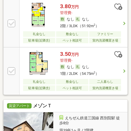
3.80
万円
管理費-
なし
なし
2
2階 / 3LDK（51.92m
）
礼金なし
敷金なし
ファミリー
駐車場(近隣含)
ペット相談可
室内洗濯機置き場
3.50
万円
管理費-
なし
なし
2
1階 / 2LDK（54.75m
）
礼金なし
敷金なし
二人暮らし
駐車場(近隣含)
ペット相談可
室内洗濯機置き場
メゾンＴ
賃貸アパート
えちぜん鉄道三国線 西別院駅 徒
歩8分
築39年1ヶ月 / 2階建