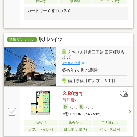
南向き
駐輪場
エアコン付き
カードキー☆都市ガス☆
氷川ハイツ
賃貸マンション
えちぜん鉄道三国線 田原町駅 徒
歩5分
その他の交通
築49年9ヶ月 / 6階建
福井県福井市文京 ３丁目
3.80
万円
管理費-
なし
なし
2
6階 / 2LDK（54.75m
）
礼金なし
敷金なし
二人暮らし
バス・トイレ別
駐車場(近隣含)
ペット相談可