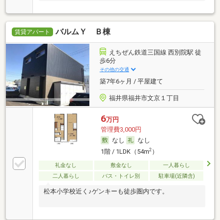
バルムＹ Ｂ棟
賃貸アパート
えちぜん鉄道三国線 西別院駅 徒
歩6分
その他の交通
築7年6ヶ月 / 平屋建て
福井県福井市文京１丁目
6
万円
管理費3,000円
なし
なし
2
1階 / 1LDK（54m
）
礼金なし
敷金なし
一人暮らし
二人暮らし
バス・トイレ別
駐車場(近隣含)
松本小学校近く♪ゲンキーも徒歩圏内です。