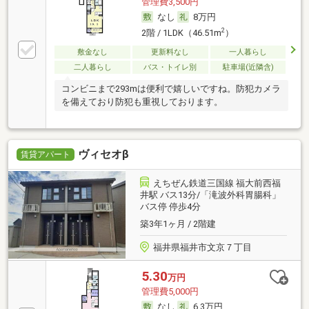
管理費3,500円
なし
8万円
2
2階 / 1LDK（46.51m
）
敷金なし
更新料なし
一人暮らし
二人暮らし
バス・トイレ別
駐車場(近隣含)
コンビニまで293mは便利で嬉しいですね。防犯カメラ
を備えており防犯も重視しております。
ヴィセオβ
賃貸アパート
えちぜん鉄道三国線 福大前西福
井駅 バス13分/「滝波外科胃腸科」
バス停 停歩4分
築3年1ヶ月 / 2階建
福井県福井市文京７丁目
5.30
万円
管理費5,000円
なし
6.3万円