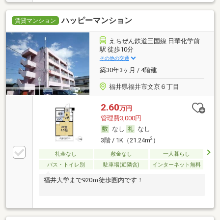
ハッピーマンション
賃貸マンション
えちぜん鉄道三国線 日華化学前
駅 徒歩10分
その他の交通
築30年3ヶ月 / 4階建
福井県福井市文京６丁目
2.60
万円
管理費3,000円
なし
なし
2
3階 / 1K（21.24m
）
礼金なし
敷金なし
一人暮らし
バス・トイレ別
駐車場(近隣含)
インターネット無料
福井大学まで920ｍ徒歩圏内です！