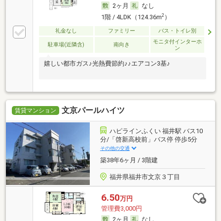
2ヶ月
なし
2
1階 / 4LDK（124.36m
）
礼金なし
ファミリー
バス・トイレ別
モニタ付インターホ
駐車場(近隣含)
南向き
ン
嬉しい都市ガス♪光熱費節約♪♪エアコン3基♪
文京パールハイツ
賃貸マンション
ハピラインふくい 福井駅 バス10
分/「啓新高校前」バス停 停歩5分
その他の交通
築38年6ヶ月 / 3階建
福井県福井市文京３丁目
6.50
万円
管理費3,000円
2ヶ月
なし