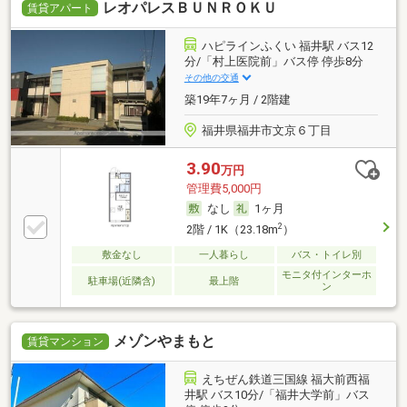
レオパレスＢＵＮＲＯＫＵ
賃貸アパート
ハピラインふくい 福井駅 バス12
分/「村上医院前」バス停 停歩8分
その他の交通
築19年7ヶ月 / 2階建
福井県福井市文京６丁目
3.90
万円
管理費5,000円
なし
1ヶ月
2
2階 / 1K（23.18m
）
敷金なし
一人暮らし
バス・トイレ別
モニタ付インターホ
駐車場(近隣含)
最上階
ン
メゾンやまもと
賃貸マンション
えちぜん鉄道三国線 福大前西福
井駅 バス10分/「福井大学前」バス