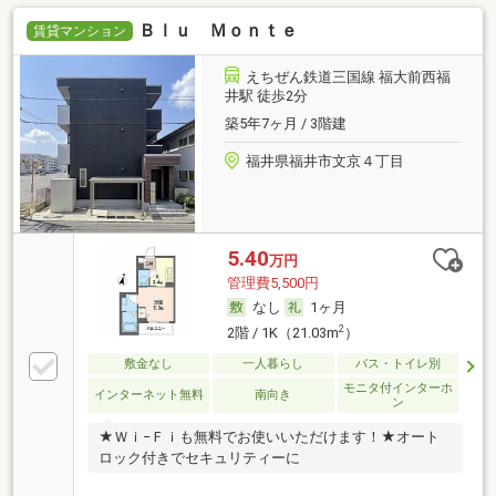
Ｂｌｕ Ｍｏｎｔｅ
賃貸マンション
えちぜん鉄道三国線 福大前西福
井駅 徒歩2分
築5年7ヶ月 / 3階建
福井県福井市文京４丁目
5.40
万円
管理費5,500円
なし
1ヶ月
2
2階 / 1K（21.03m
）
敷金なし
一人暮らし
バス・トイレ別
モニタ付インターホ
インターネット無料
南向き
ン
★Ｗｉ−Ｆｉも無料でお使いいただけます！★オート
ロック付きでセキュリティーに