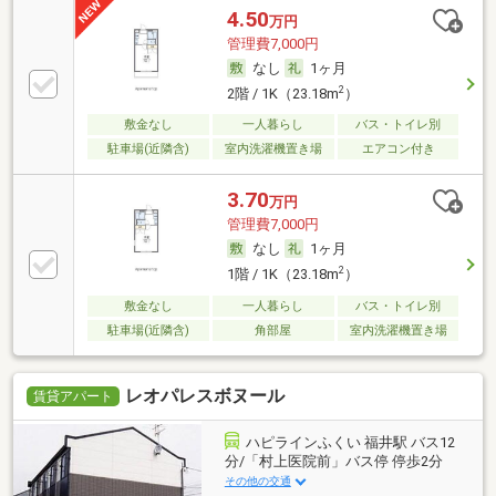
4.50
万円
管理費7,000円
なし
1ヶ月
2
2階 / 1K（23.18m
）
敷金なし
一人暮らし
バス・トイレ別
駐車場(近隣含)
室内洗濯機置き場
エアコン付き
3.70
万円
管理費7,000円
なし
1ヶ月
2
1階 / 1K（23.18m
）
敷金なし
一人暮らし
バス・トイレ別
駐車場(近隣含)
角部屋
室内洗濯機置き場
レオパレスボヌール
賃貸アパート
ハピラインふくい 福井駅 バス12
分/「村上医院前」バス停 停歩2分
その他の交通