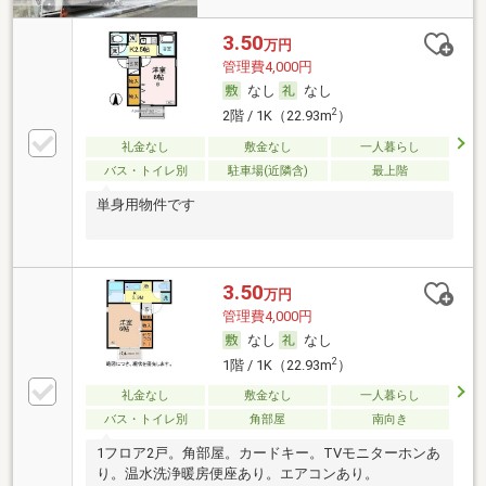
3.50
万円
管理費4,000円
なし
なし
2
2階 / 1K（22.93m
）
礼金なし
敷金なし
一人暮らし
バス・トイレ別
駐車場(近隣含)
最上階
単身用物件です
3.50
万円
管理費4,000円
なし
なし
2
1階 / 1K（22.93m
）
礼金なし
敷金なし
一人暮らし
バス・トイレ別
角部屋
南向き
1フロア2戸。角部屋。カードキー。TVモニターホンあ
り。温水洗浄暖房便座あり。エアコンあり。