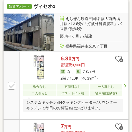
ヴィセオα
賃貸アパート
えちぜん鉄道三国線 福大前西福
井駅 バス8分/「打波外科胃腸科」バ
ス停 停歩4分
築3年1ヶ月 / 2階建
福井県福井市文京７丁目
6.80
万円
管理費3,500円
なし
7.8万円
2
2階 / 1LDK（46.29m
）
敷金なし
更新料なし
一人暮らし
二人暮らし
バス・トイレ別
駐車場(近隣含)
システムキッチン/IHクッキングヒーター/カウンター
キッチンで毎日のお料理もはかどりますよ。
7
万円