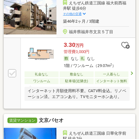
えちぜん鉄道三国線 福大前西福
井駅 徒歩6分
その他の交通
築46年2ヶ月 / 3階建
福井県福井市文京５丁目
3.30
万円
管理費3,000円
なし
なし
2
1階 / ワンルーム（29.07m
）
礼金なし
敷金なし
一人暮らし
ワンルーム
駐車場(近隣含)
インターネット無料
インターネット月額使用料不要。CATV料金込。リノベ
ーション済。エアコンあり。TVモニターホンあり。
文京パセオ
賃貸マンション
えちぜん鉄道三国線 日華化学前
駅 徒歩7分