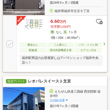
築26年5ヶ月 / 2階建
福井県福井市文京６丁目
6.60
万円
管理費5,000円
なし
1ヶ月
2
1階 / 2DK（40.95m
）
敷金なし
二人暮らし
バス・トイレ別
駐輪場
室内洗濯機置き場
エアコン付き
福井駅周辺のお部屋探しはアパマンショップ福井中央
店へ！
レオパレスイースト文京
賃貸アパート
えちぜん鉄道三国線 西別院駅 徒
歩4分
その他の交通
築21年7ヶ月 / 2階建