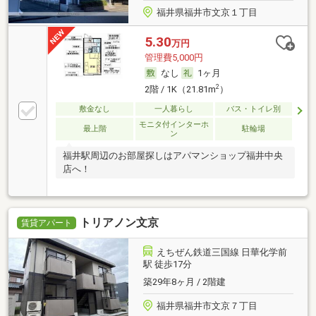
福井県福井市文京１丁目
5.30
万円
管理費5,000円
なし
1ヶ月
2
2階 / 1K（21.81m
）
敷金なし
一人暮らし
バス・トイレ別
モニタ付インターホ
最上階
駐輪場
ン
福井駅周辺のお部屋探しはアパマンショップ福井中央
店へ！
トリアノン文京
賃貸アパート
えちぜん鉄道三国線 日華化学前
駅 徒歩17分
築29年8ヶ月 / 2階建
福井県福井市文京７丁目