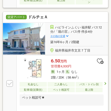
駐車場(近隣含)
最上階
ン
ドルチェＡ
賃貸アパート
ハピラインふくい 福井駅 バス12
分/「堀の宮」バス停 停歩4分
その他の交通
築16年6ヶ月 / 2階建
福井県福井市文京７丁目
6.50
万円
管理費4,000円
1ヶ月
なし
2
2階 / 2DK（58.4m
）
礼金なし
二人暮らし
バス・トイレ別
駐車場(近隣含)
ペット相談可
最上階
ペット相談可★