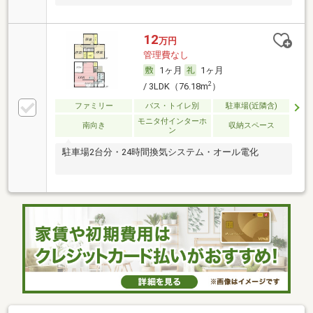
12
万円
管理費なし
1ヶ月
1ヶ月
2
/ 3LDK（76.18m
）
ファミリー
バス・トイレ別
駐車場(近隣含)
モニタ付インターホ
南向き
収納スペース
ン
駐車場2台分・24時間換気システム・オール電化