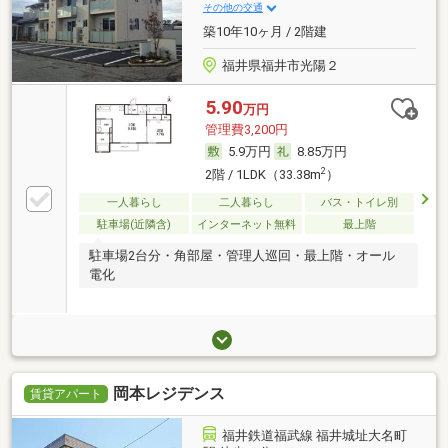
その他の交通
築10年10ヶ月 / 2階建
福井県福井市光陽２
5.90
万円
管理費3,200円
5.9万円
8.85万円
2
2階 / 1LDK（33.38m
）
一人暮らし
二人暮らし
バス・トイレ別
駐車場(近隣含)
インターネット無料
最上階
駐車場2台分・角部屋・管理人巡回・最上階・オール
電化
岡本レジデンス
賃貸アパート
福井鉄道福武線 福井城址大名町