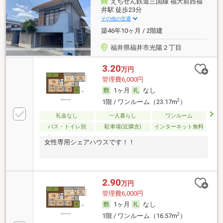
えちぜん鉄道三国線 福大前西福
井駅 徒歩23分
その他の交通
築46年10ヶ月 / 2階建
福井県福井市光陽２丁目
3.20
万円
管理費6,000円
1ヶ月
なし
2
1階 / ワンルーム（23.17m
）
礼金なし
一人暮らし
ワンルーム
バス・トイレ別
駐車場(近隣含)
インターネット無料
女性専用シェアハウスです！！
2.90
万円
管理費6,000円
1ヶ月
なし
2
1階 / ワンルーム（16.57m
）