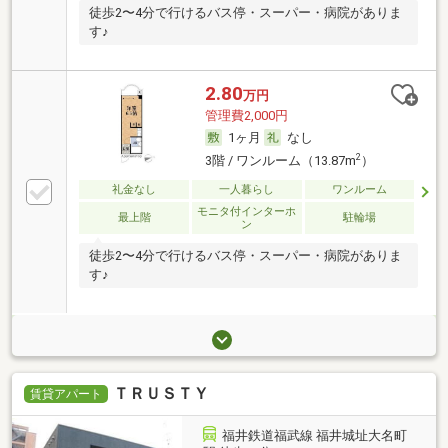
徒歩2〜4分で行けるバス停・スーパー・病院がありま
す♪
2.80
万円
管理費2,000円
1ヶ月
なし
2
3階 / ワンルーム（13.87m
）
礼金なし
一人暮らし
ワンルーム
モニタ付インターホ
最上階
駐輪場
ン
徒歩2〜4分で行けるバス停・スーパー・病院がありま
す♪
ＴＲＵＳＴＹ
賃貸アパート
福井鉄道福武線 福井城址大名町