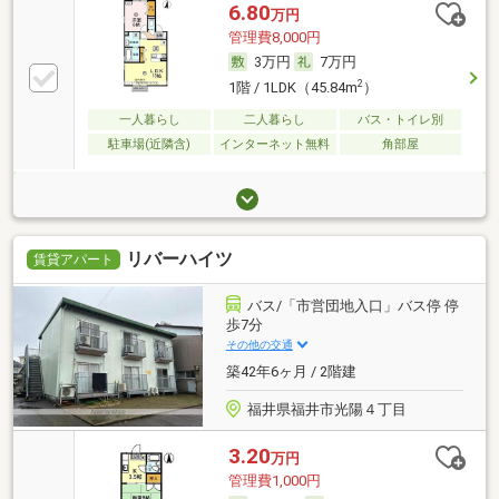
6.80
万円
管理費8,000円
3万円
7万円
2
1階 / 1LDK（45.84m
）
一人暮らし
二人暮らし
バス・トイレ別
駐車場(近隣含)
インターネット無料
角部屋
リバーハイツ
賃貸アパート
バス/「市営団地入口」バス停 停
歩7分
その他の交通
築42年6ヶ月 / 2階建
福井県福井市光陽４丁目
3.20
万円
管理費1,000円