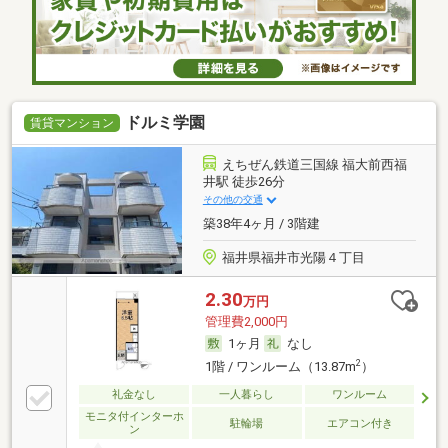
ドルミ学園
賃貸マンション
えちぜん鉄道三国線 福大前西福
井駅 徒歩26分
その他の交通
築38年4ヶ月 / 3階建
福井県福井市光陽４丁目
2.30
万円
管理費2,000円
1ヶ月
なし
2
1階 / ワンルーム（13.87m
）
礼金なし
一人暮らし
ワンルーム
モニタ付インターホ
駐輪場
エアコン付き
ン