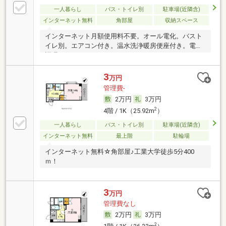
一人暮らし
バス・トイレ別
駐車場(近隣含)
インターネット無料
角部屋
収納スペース
インターネット月額使用料不要。オール電化。バスト
イレ別。エアコン付き。温水洗浄暖房便座付き。電気
調理
3
万円
管理費-
2万円
3万円
2
4階 / 1K（25.92m
）
一人暮らし
バス・トイレ別
駐車場(近隣含)
インターネット無料
最上階
駐輪場
インターネット無料☆角部屋♪工業大学徒歩5分400
ｍ！
3
万円
管理費なし
2万円
3万円
2