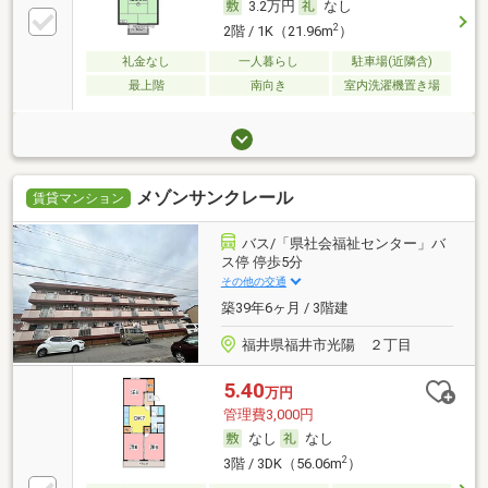
3.2万円
なし
2
2階 / 1K（21.96m
）
礼金なし
一人暮らし
駐車場(近隣含)
最上階
南向き
室内洗濯機置き場
メゾンサンクレール
賃貸マンション
バス/「県社会福祉センター」バ
ス停 停歩5分
その他の交通
築39年6ヶ月 / 3階建
福井県福井市光陽 ２丁目
5.40
万円
管理費3,000円
なし
なし
2
3階 / 3DK（56.06m
）