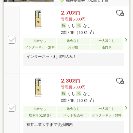
福井県福井市光陽２丁目
2.70
万円
管理費5,000円
なし
なし
2
2階 / 1K（20.81m
）
礼金なし
敷金なし
一人暮らし
インターネット無料
角部屋
南向き
インターネット利用料込み！
2.30
万円
管理費5,000円
なし
なし
2
3階 / 1K（20.81m
）
礼金なし
敷金なし
一人暮らし
駐車場(近隣含)
ペット相談可
インターネット無料
福井工業大学まで徒歩圏内