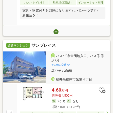
バス・トイレ別
駐車場(近隣含)
インターネット無料
家具・家電付きお部屋になります♪カバン一つですぐ
新生活を！
サンプレイス
賃貸マンション
バス/「市営団地入口」バス停 停
歩2分
その他の交通
築27年 / 3階建
福井県福井市光陽４丁目
4.60
万円
管理費4,500円
2ヶ月
なし
2
3階 / 1DK（33.3m
）