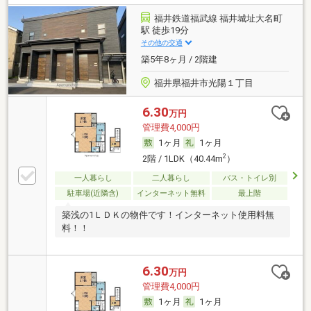
福井鉄道福武線 福井城址大名町
駅 徒歩19分
その他の交通
築5年8ヶ月 / 2階建
福井県福井市光陽１丁目
6.30
万円
管理費4,000円
1ヶ月
1ヶ月
2
2階 / 1LDK（40.44m
）
一人暮らし
二人暮らし
バス・トイレ別
駐車場(近隣含)
インターネット無料
最上階
築浅の1ＬＤＫの物件です！インターネット使用料無
料！！
6.30
万円
管理費4,000円
1ヶ月
1ヶ月