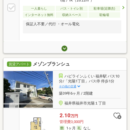
1階 / 1K（26.22m
）
一人暮らし
バス・トイレ別
駐車場(近隣含)
インターネット無料
収納スペース
駐輪場
保証人不要／代行 ・オール電化
メゾンブランシュ
賃貸アパート
ハピラインふくい 福井駅 バス10
分/「光陽1丁目」バス停 停歩1分
その他の交通
築39年6ヶ月 / 2階建
福井県福井市光陽１丁目
2.10
万円
管理費3,000円
1ヶ月
なし