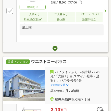
2
2階 / 1LDK（37.06m
）
動画あり
一人暮らし
二人暮らし
バス・トイレ別
駐車場(近隣含)
最上階
洗面所独立
最上階
ウエストコーポラス
賃貸マンション
ハピラインふくい 福井駅 バス9
分/「光陽2丁目(スマイル照手・足
羽）」バス停 停歩1分
その他の交通
築42年6ヶ月 / 3階建
福井県福井市光陽２丁目
3.10
万円