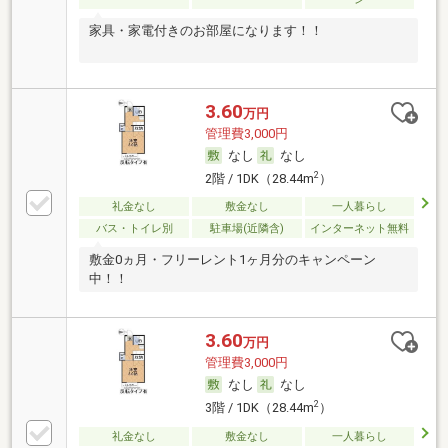
家具・家電付きのお部屋になります！！
3.60
万円
管理費3,000円
なし
なし
2
2階 / 1DK（28.44m
）
礼金なし
敷金なし
一人暮らし
バス・トイレ別
駐車場(近隣含)
インターネット無料
敷金0ヵ月・フリーレント1ヶ月分のキャンペーン
中！！
3.60
万円
管理費3,000円
なし
なし
2
3階 / 1DK（28.44m
）
礼金なし
敷金なし
一人暮らし