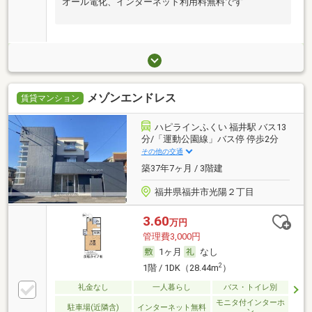
オール電化、インターネット利用料無料です
メゾンエンドレス
賃貸マンション
ハピラインふくい 福井駅 バス13
分/「運動公園線」バス停 停歩2分
その他の交通
築37年7ヶ月 / 3階建
福井県福井市光陽２丁目
3.60
万円
管理費3,000円
1ヶ月
なし
2
1階 / 1DK（28.44m
）
礼金なし
一人暮らし
バス・トイレ別
モニタ付インターホ
駐車場(近隣含)
インターネット無料
ン