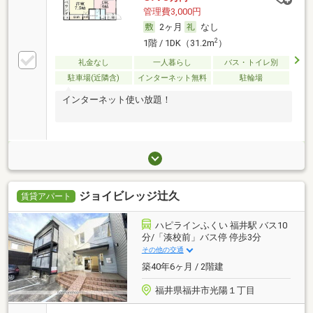
管理費3,000円
2ヶ月
なし
2
1階 / 1DK（31.2m
）
礼金なし
一人暮らし
バス・トイレ別
駐車場(近隣含)
インターネット無料
駐輪場
インターネット使い放題！
ジョイビレッジ辻久
賃貸アパート
ハピラインふくい 福井駅 バス10
分/「湊校前」バス停 停歩3分
その他の交通
築40年6ヶ月 / 2階建
福井県福井市光陽１丁目