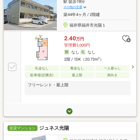
駅 徒歩18分
その他の交通
築44年4ヶ月 / 2階建
福井県福井市光陽１
2.40
万円
管理費3,000円
なし
なし
2
2階 / 1DK（20.73m
）
礼金なし
敷金なし
一人暮らし
駐車場(近隣含)
最上階
南向き
フリーレント・最上階
ジュネス光陽
賃貸マンション