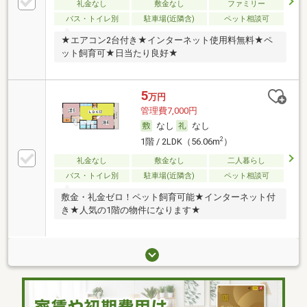
礼金なし
敷金なし
ファミリー
バス・トイレ別
駐車場(近隣含)
ペット相談可
★エアコン2台付き★インターネット使用料無料★ペ
ット飼育可★日当たり良好★
5
万円
管理費7,000円
なし
なし
2
1階 / 2LDK（56.06m
）
礼金なし
敷金なし
二人暮らし
バス・トイレ別
駐車場(近隣含)
ペット相談可
敷金・礼金ゼロ！ペット飼育可能★インターネット付
き★人気の1階の物件になります★