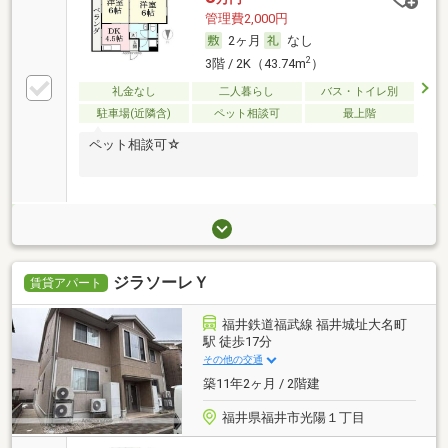
管理費2,000円
2ヶ月
なし
2
3階 / 2K（43.74m
）
礼金なし
二人暮らし
バス・トイレ別
駐車場(近隣含)
ペット相談可
最上階
ペット相談可☆
ジラソーレＹ
賃貸アパート
福井鉄道福武線 福井城址大名町
駅 徒歩17分
その他の交通
築11年2ヶ月 / 2階建
福井県福井市光陽１丁目