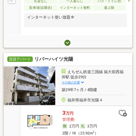
礼金なし
一人暮らし
バス・トイレ別
駐車場(近隣含)
インターネット無料
最上階
インターネット使い放題☆
リバーハイツ光陽
賃貸アパート
えちぜん鉄道三国線 福大前西福
井駅 徒歩29分
その他の交通
築29年7ヶ月 / 4階建
福井県福井市光陽４
3
万円
管理費-
2万円
3万円
2
2階 / 1K（25.92m
）