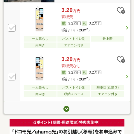
3.20
万円
管理費-
3.2万円
3.2万円
2
3階 / 1K（20m
）
一人暮らし
バス・トイレ別
最上階
南向き
エアコン付き
3.20
万円
管理費なし
3.2万円
3.2万円
2
1階 / 1K（20m
）
一人暮らし
バス・トイレ別
駐車場(近隣含)
南向き
収納スペース
エアコン付き