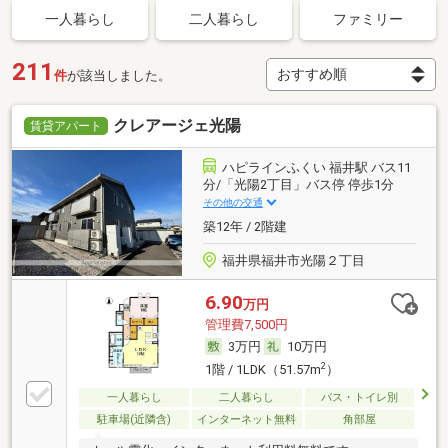
一人暮らし
二人暮らし
ファミリー
211
件
が該当しました。
クレアージェ光陽
賃貸アパート
ハピラインふくい 福井駅 バス11
分/「光陽2丁目」バス停 停歩1分
その他の交通
築12年 / 2階建
福井県福井市光陽２丁目
6.90
万円
管理費7,500円
3万円
10万円
2
1階 / 1LDK（51.57m
）
一人暮らし
二人暮らし
バス・トイレ別
駐車場(近隣含)
インターネット無料
角部屋