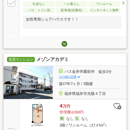
礼金なし
一人暮らし
ワンルーム
バス・トイレ別
駐車場(近隣含)
インターネット無料
女性専用シェアハウスです！！
メゾンアカデミ
賃貸マンション
バス金井学園前停 徒歩2分
その他の交通
築37年7ヶ月 / 3階建
福井県福井市光陽４丁目
4
万円
管理費4,000円
なし
なし
2
3階 / ワンルーム（27.31m
）