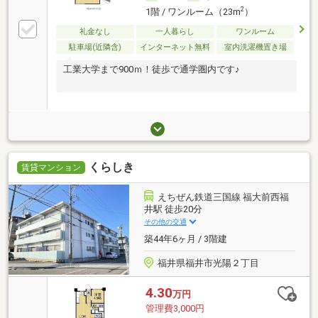
2
1階 / ワンルーム（23m
）
礼金なし
一人暮らし
ワンルーム
駐車場(近隣含)
インターネット無料
室内洗濯機置き場
工業大学まで900ｍ！徒歩で通学圏内です♪
くらしき
賃貸マンション
えちぜん鉄道三国線 福大前西福
井駅 徒歩20分
その他の交通
築44年6ヶ月 / 3階建
福井県福井市光陽２丁目
4.30
万円
管理費3,000円