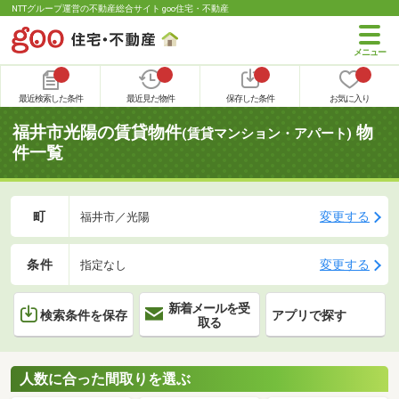
NTTグループ運営の不動産総合サイト goo住宅・不動産
最近検索した条件
最近見た物件
保存した条件
お気に入り
福井市光陽の賃貸物件
物
(賃貸マンション・アパート)
件一覧
町
変更する
福井市／光陽
条件
変更する
指定なし
新着メールを受
検索条件を保存
アプリで探す
取る
人数に合った間取りを選ぶ