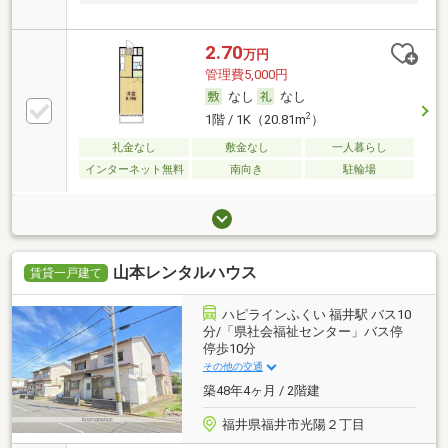
2.70
万円
管理費5,000円
なし
なし
2
1階 / 1K（20.81m
）
礼金なし
敷金なし
一人暮らし
インターネット無料
南向き
駐輪場
山本レンタルハウス
賃貸一戸建て
ハピラインふくい 福井駅 バス10
分/「県社会福祉センター」バス停
停歩10分
その他の交通
築48年4ヶ月 / 2階建
福井県福井市光陽２丁目