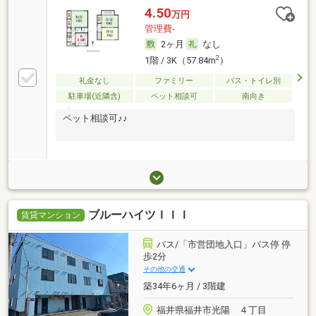
4.50
万円
管理費-
2ヶ月
なし
2
1階 / 3K（57.84m
）
礼金なし
ファミリー
バス・トイレ別
駐車場(近隣含)
ペット相談可
南向き
ペット相談可♪♪
ブルーハイツＩＩＩ
賃貸マンション
バス/「市営団地入口」バス停 停
歩2分
その他の交通
築34年6ヶ月 / 3階建
福井県福井市光陽 ４丁目