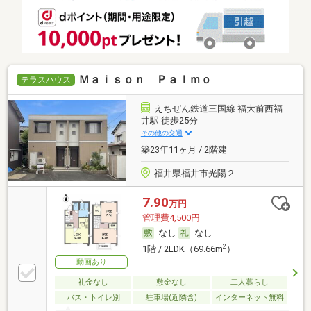
Ｍａｉｓｏｎ Ｐａｌｍｏ
テラスハウス
えちぜん鉄道三国線 福大前西福
井駅 徒歩25分
その他の交通
築23年11ヶ月 / 2階建
福井県福井市光陽２
7.90
万円
管理費4,500円
なし
なし
2
1階 / 2LDK（69.66m
）
動画あり
礼金なし
敷金なし
二人暮らし
バス・トイレ別
駐車場(近隣含)
インターネット無料