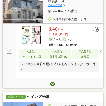
駅 徒歩19分
その他の交通
築17年10ヶ月 / 2階建
福井県福井市光陽１丁目
6.40
万円
管理費3,000円
2ヶ月
なし
2
1階 / 1LDK（51.06m
）
礼金なし
一人暮らし
二人暮らし
バス・トイレ別
駐車場(近隣含)
角部屋
メゾネット☆駐車場2台込♪安心なＴＶインターホン付
♪
ヘインズ光陽
賃貸アパート