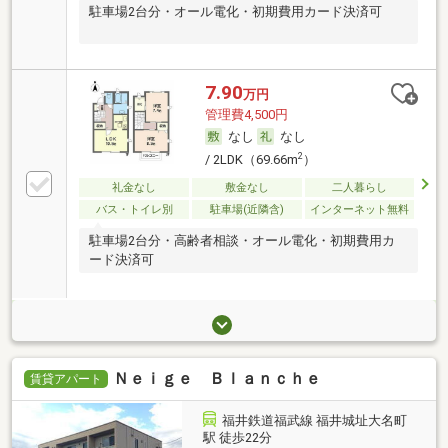
駐車場2台分・オール電化・初期費用カード決済可
7.90
万円
管理費4,500円
なし
なし
2
/ 2LDK（69.66m
）
礼金なし
敷金なし
二人暮らし
バス・トイレ別
駐車場(近隣含)
インターネット無料
駐車場2台分・高齢者相談・オール電化・初期費用カ
ード決済可
Ｎｅｉｇｅ Ｂｌａｎｃｈｅ
賃貸アパート
福井鉄道福武線 福井城址大名町
駅 徒歩22分