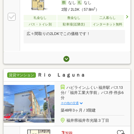
なし
なし
2
2階 / 2LDK（57.8m
）
礼金なし
敷金なし
二人暮らし
バス・トイレ別
駐車場(近隣含)
インターネット無料
広々間取りの2LDKでこの価格です！
Ｒｉｏ Ｌａｇｕｎａ
賃貸マンション
ハピラインふくい 福井駅 バス13
分/「福井工業大学前」バス停 停歩6
分
その他の交通
築48年3ヶ月 / 3階建
福井県福井市光陽３丁目
3
万円