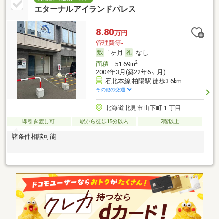
エターナルアイランドパレス
8.80
万円
管理費等-
1ヶ月
なし
2
面積
51.69m
2004年3月(築22年6ヶ月)
石北本線 柏陽駅 徒歩3.6km
その他の交通
北海道北見市山下町１丁目
即引き渡し可
駅から徒歩15分以内
2階以上
諸条件相談可能