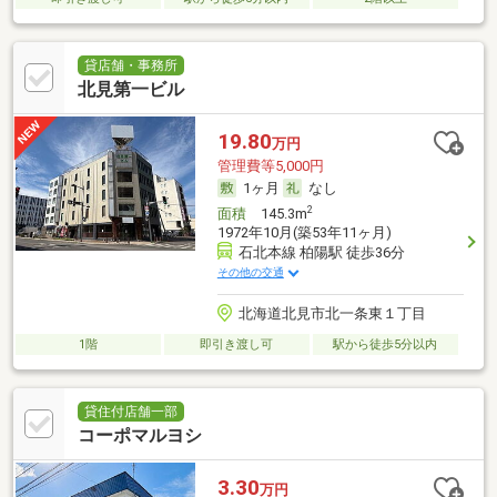
貸店舗・事務所
北見第一ビル
19.80
万円
管理費等5,000円
1ヶ月
なし
2
面積
145.3m
1972年10月(築53年11ヶ月)
石北本線 柏陽駅 徒歩36分
その他の交通
北海道北見市北一条東１丁目
1階
即引き渡し可
駅から徒歩5分以内
貸住付店舗一部
コーポマルヨシ
3.30
万円