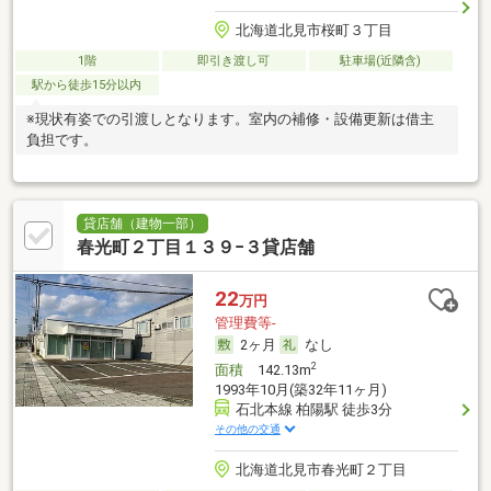
北海道北見市桜町３丁目
1階
即引き渡し可
駐車場(近隣含)
駅から徒歩15分以内
※現状有姿での引渡しとなります。室内の補修・設備更新は借主
負担です。
貸店舗（建物一部）
春光町２丁目１３９−３貸店舗
22
万円
管理費等-
2ヶ月
なし
2
面積
142.13m
1993年10月(築32年11ヶ月)
石北本線 柏陽駅 徒歩3分
その他の交通
北海道北見市春光町２丁目