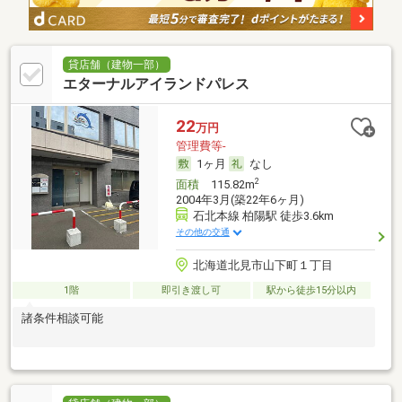
貸店舗（建物一部）
エターナルアイランドパレス
22
万円
管理費等-
1ヶ月
なし
2
面積
115.82m
2004年3月(築22年6ヶ月)
石北本線 柏陽駅 徒歩3.6km
その他の交通
北海道北見市山下町１丁目
1階
即引き渡し可
駅から徒歩15分以内
諸条件相談可能