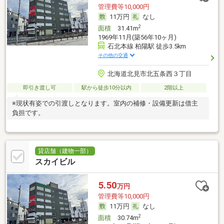
管理費等10,000円
11万円
なし
2
面積
31.41m
1969年11月(築56年10ヶ月)
石北本線 柏陽駅 徒歩3.5km
その他の交通
北海道北見市北五条西３丁目
即引き渡し可
駅から徒歩10分以内
2階以上
※現状有姿での引渡しとなります。室内の補修・設備更新は借主
負担です。
貸店舗（建物一部）
スカイビル
5.50
万円
管理費等10,000円
11万円
なし
2
面積
30.74m