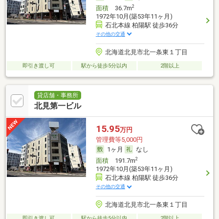
2
面積
36.7m
1972年10月(築53年11ヶ月)
石北本線 柏陽駅 徒歩36分
その他の交通
北海道北見市北一条東１丁目
即引き渡し可
駅から徒歩5分以内
2階以上
貸店舗・事務所
北見第一ビル
15.95
万円
管理費等5,000円
1ヶ月
なし
2
面積
191.7m
1972年10月(築53年11ヶ月)
石北本線 柏陽駅 徒歩36分
その他の交通
北海道北見市北一条東１丁目
即引き渡し可
駅から徒歩5分以内
2階以上