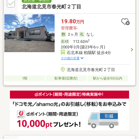
貸店舗・事務所
北海道北見市春光町２丁目
19.80
万円
管理費等-
2ヶ月
なし
2
面積
112.62m
2003年3月(築23年6ヶ月)
石北本線 柏陽駅 徒歩4分
その他の交通
北海道北見市春光町２丁目
1階
駐車場(近隣含)
駅から徒歩5分以内