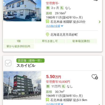
管理費等-
2ヶ月
なし
2
面積
29.16m
1983年11月(築42年10ヶ月)
石北本線 柏陽駅 徒歩25分
その他の交通
北海道北見市高砂町
1階
即引き渡し可
駐車場(近隣含)
駅から徒歩20分以内
貸店舗（建物一部）
スカイビル
5.50
万円
管理費等10,000円
11万円
なし
2
面積
30.7m
1969年11月(築56年10ヶ月)
石北本線 柏陽駅 徒歩3.5km
その他の交通