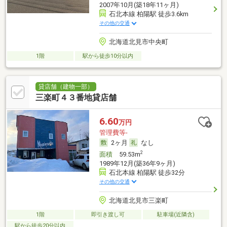
2007年10月(築18年11ヶ月)
石北本線 柏陽駅 徒歩3.6km
その他の交通
北海道北見市中央町
1階
駅から徒歩10分以内
貸店舗（建物一部）
三楽町４３番地貸店舗
6.60
万円
管理費等-
2ヶ月
なし
2
面積
59.53m
1989年12月(築36年9ヶ月)
石北本線 柏陽駅 徒歩32分
その他の交通
北海道北見市三楽町
1階
即引き渡し可
駐車場(近隣含)
駅から徒歩20分以内