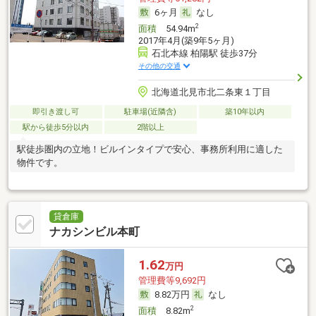
6ヶ月
なし
2
面積
54.94m
2017年4月(築9年5ヶ月)
石北本線 柏陽駅 徒歩37分
その他の交通
北海道北見市北二条東１丁目
即引き渡し可
駐車場(近隣含)
築10年以内
駅から徒歩5分以内
2階以上
駅徒歩圏内の立地！ビルインタイプで安心、事務所利用に適した
物件です。
貸倉庫
ナカシンビル本町
1.62
万円
管理費等9,692円
8.82万円
なし
2
面積
8.82m