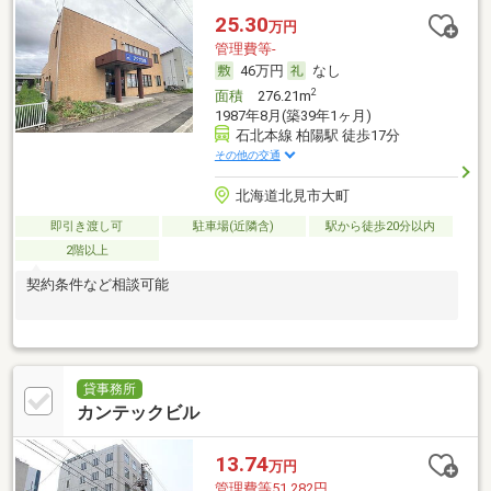
25.30
万円
管理費等-
46万円
なし
2
面積
276.21m
1987年8月(築39年1ヶ月)
石北本線 柏陽駅 徒歩17分
その他の交通
北海道北見市大町
即引き渡し可
駐車場(近隣含)
駅から徒歩20分以内
2階以上
契約条件など相談可能
貸事務所
カンテックビル
13.74
万円
管理費等51,282円