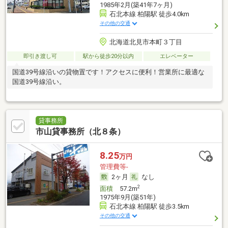
1985年2月(築41年7ヶ月)
石北本線 柏陽駅 徒歩4.0km
その他の交通
北海道北見市本町３丁目
即引き渡し可
駅から徒歩20分以内
エレベーター
国道39号線沿いの貸物置です！アクセスに便利！営業所に最適な
国道39号線沿い。
貸事務所
市山貸事務所（北８条）
8.25
万円
管理費等-
2ヶ月
なし
2
面積
57.2m
1975年9月(築51年)
石北本線 柏陽駅 徒歩3.5km
その他の交通