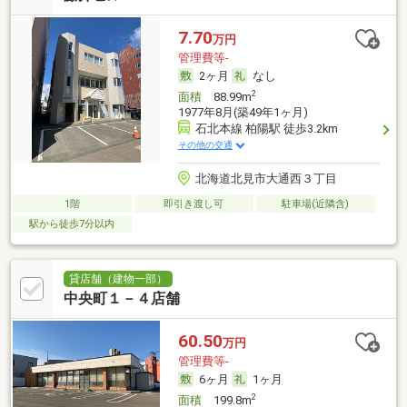
7.70
万円
管理費等-
2ヶ月
なし
2
面積
88.99m
1977年8月(築49年1ヶ月)
石北本線 柏陽駅 徒歩3.2km
その他の交通
北海道北見市大通西３丁目
1階
即引き渡し可
駐車場(近隣含)
駅から徒歩7分以内
貸店舗（建物一部）
中央町１－４店舗
60.50
万円
管理費等-
6ヶ月
1ヶ月
2
面積
199.8m