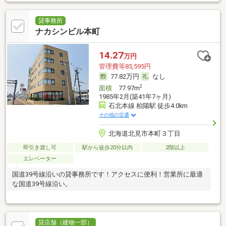
貸事務所
ナカシンビル本町
14.27
万円
管理費等85,595円
77.82万円
なし
2
面積
77.97m
1985年2月(築41年7ヶ月)
石北本線 柏陽駅 徒歩4.0km
その他の交通
北海道北見市本町３丁目
即引き渡し可
駅から徒歩20分以内
2階以上
エレベーター
国道39号線沿いの貸事務所です！アクセスに便利！営業所に最適
な国道39号線沿い。
貸店舗（建物一部）