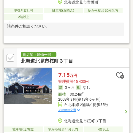
北海道北見市青葉町
即引き渡し可
駐車場(近隣含)
駅から徒歩20分以内
2階以上
諸条件ご相談ください。
貸店舗（建物一部）
北海道北見市桜町３丁目
7.15
万円
管理費等15,400円
3ヶ月
なし
2
面積
30.24m
2008年3月(築18年6ヶ月)
石北本線 柏陽駅 徒歩35分
その他の交通
北海道北見市桜町３丁目
駐車場(近隣含)
駅から徒歩15分以内
2階以上