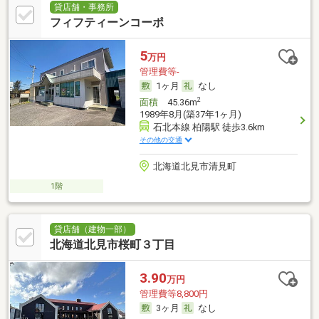
貸店舗・事務所
フィフティーンコーポ
5
万円
管理費等-
1ヶ月
なし
2
面積
45.36m
1989年8月(築37年1ヶ月)
石北本線 柏陽駅 徒歩3.6km
その他の交通
北海道北見市清見町
1階
貸店舗（建物一部）
北海道北見市桜町３丁目
3.90
万円
管理費等8,800円
3ヶ月
なし