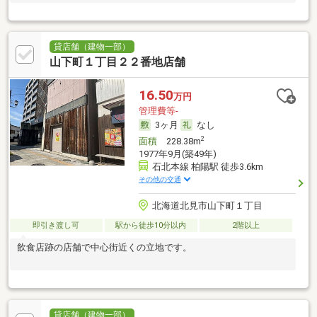
貸店舗（建物一部）
山下町１丁目２２番地店舗
16.50
万円
管理費等-
3ヶ月
なし
2
面積
228.38m
1977年9月(築49年)
石北本線 柏陽駅 徒歩3.6km
その他の交通
北海道北見市山下町１丁目
即引き渡し可
駅から徒歩10分以内
2階以上
飲食店跡の店舗で中心街近くの立地です。
貸店舗（建物一部）