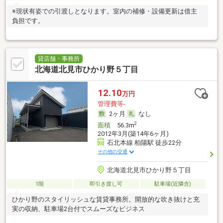
※現状有姿での引渡しとなります。室内の補修・設備更新は借主
負担です。
貸店舗・事務所
北海道北見市ひかり野５丁目
12.10
万円
管理費等-
2ヶ月
なし
2
面積
56.3m
2012年3月(築14年6ヶ月)
石北本線 柏陽駅 徒歩22分
その他の交通
北海道北見市ひかり野５丁目
1階
即引き渡し可
駐車場(近隣含)
ひかり野のスタイリッシュな賃貸事務所。開放的な吹き抜けと充
実の収納、駐車場2台付でスムーズなビジネス