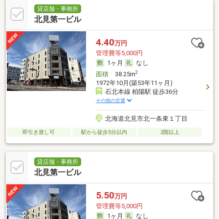
貸店舗・事務所
北見第一ビル
4.40
万円
管理費等5,000円
1ヶ月
なし
2
面積
38.25m
1972年10月(築53年11ヶ月)
石北本線 柏陽駅 徒歩36分
その他の交通
北海道北見市北一条東１丁目
即引き渡し可
駅から徒歩5分以内
2階以上
貸店舗・事務所
北見第一ビル
5.50
万円
管理費等5,000円
1ヶ月
なし