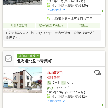
1969年11月(築56年10ヶ月)
石北本線 柏陽駅 徒歩3.5km
その他の交通
北海道北見市北五条西３丁目
即引き渡し可
駅から徒歩10分以内
2階以上
※現状有姿での引渡しとなります。室内の補修・設備更新は借主
負担です。
貸店舗・事務所
北海道北見市青葉町
5.50
万円
管理費等-
2ヶ月
なし
2
面積
127.57m
1967年10月(築58年11ヶ月)
石北本線 柏陽駅 徒歩32分
その他の交通