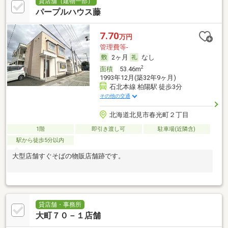
貸店舗（建物一部）
パープルハウス藤
7.70
万円
管理費等-
2ヶ月
なし
2
面積
53.46m
1993年12月(築32年9ヶ月)
石北本線 柏陽駅 徒歩3分
その他の交通
北海道北見市春光町２丁目
1階
即引き渡し可
駐車場(近隣含)
駅から徒歩5分以内
大型店舗すぐそばの物販店舗跡です。
貸店舗・事務所
大町７０－１店舗