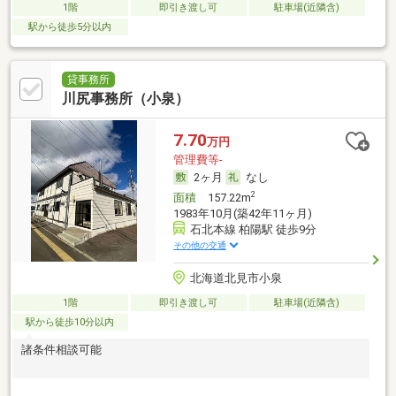
1階
即引き渡し可
駐車場(近隣含)
駅から徒歩5分以内
貸事務所
川尻事務所（小泉）
7.70
万円
管理費等-
2ヶ月
なし
2
面積
157.22m
1983年10月(築42年11ヶ月)
石北本線 柏陽駅 徒歩9分
その他の交通
北海道北見市小泉
1階
即引き渡し可
駐車場(近隣含)
駅から徒歩10分以内
諸条件相談可能