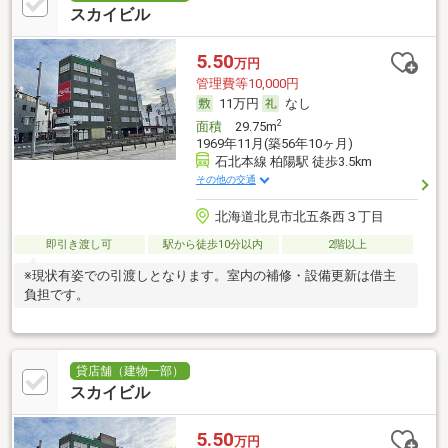
スカイビル
5.50
万円
管理費等10,000円
11万円
なし
2
面積
29.75m
1969年11月(築56年10ヶ月)
石北本線 柏陽駅 徒歩3.5km
その他の交通
北海道北見市北五条西３丁目
即引き渡し可
駅から徒歩10分以内
2階以上
※現状有姿での引渡しとなります。室内の補修・設備更新は借主
負担です。
貸店舗（建物一部）
スカイビル
5.50
万円