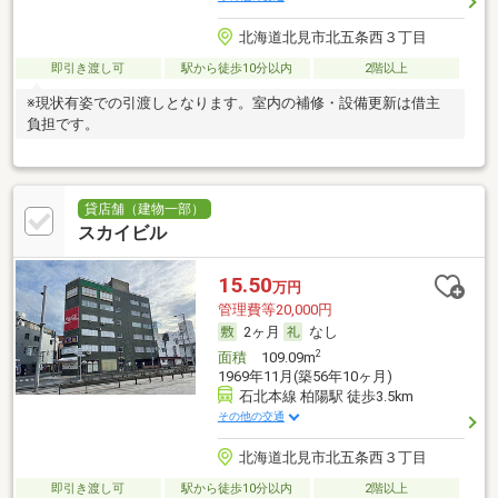
北海道北見市北五条西３丁目
即引き渡し可
駅から徒歩10分以内
2階以上
※現状有姿での引渡しとなります。室内の補修・設備更新は借主
負担です。
貸店舗（建物一部）
スカイビル
15.50
万円
管理費等20,000円
2ヶ月
なし
2
面積
109.09m
1969年11月(築56年10ヶ月)
石北本線 柏陽駅 徒歩3.5km
その他の交通
北海道北見市北五条西３丁目
即引き渡し可
駅から徒歩10分以内
2階以上