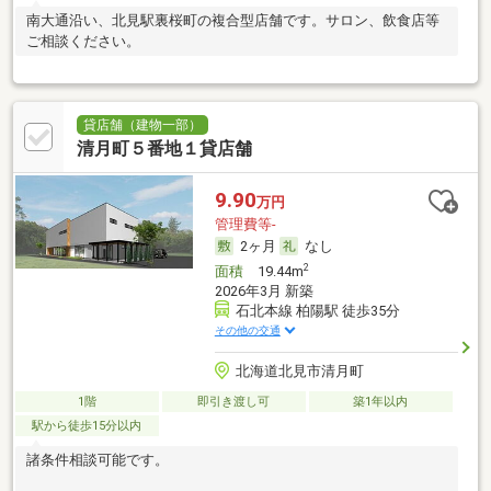
南大通沿い、北見駅裏桜町の複合型店舗です。サロン、飲食店等
ご相談ください。
貸店舗（建物一部）
清月町５番地１貸店舗
9.90
万円
管理費等-
2ヶ月
なし
2
面積
19.44m
2026年3月 新築
石北本線 柏陽駅 徒歩35分
その他の交通
北海道北見市清月町
1階
即引き渡し可
築1年以内
駅から徒歩15分以内
諸条件相談可能です。