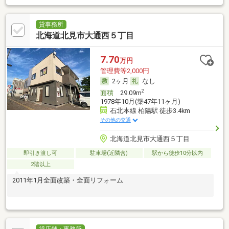
貸事務所
北海道北見市大通西５丁目
7.70
万円
管理費等2,000円
2ヶ月
なし
2
面積
29.09m
1978年10月(築47年11ヶ月)
石北本線 柏陽駅 徒歩3.4km
その他の交通
北海道北見市大通西５丁目
即引き渡し可
駐車場(近隣含)
駅から徒歩10分以内
2階以上
2011年1月全面改築・全面リフォーム