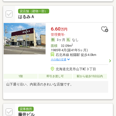
貸店舗（建物一部）
はるみＡ
6.60
万円
管理費等-
3ヶ月
なし
2
面積
32.09m
1985年4月(築41年5ヶ月)
石北本線 柏陽駅 徒歩4.0km
その他の交通
北海道北見市山下町３丁目
1階
即引き渡し可
駅から徒歩15分以内
山下通り沿い、内装済のきれいな店舗です。
貸事務所
藤井ビル