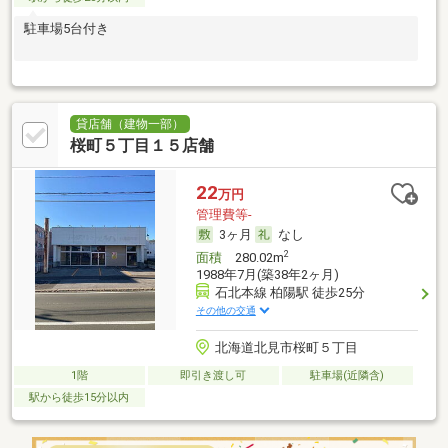
駐車場5台付き
貸店舗（建物一部）
桜町５丁目１５店舗
22
万円
管理費等-
3ヶ月
なし
2
面積
280.02m
1988年7月(築38年2ヶ月)
石北本線 柏陽駅 徒歩25分
その他の交通
北海道北見市桜町５丁目
1階
即引き渡し可
駐車場(近隣含)
駅から徒歩15分以内