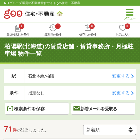
NTTグループ運営の不動産総合サイト goo住宅・不動産
1
0
0
0
最近検索した条件
最近見た物件
保存した条件
お気に入り
柏陽駅(北海道)の賃貸店舗・賃貸事務所・月極駐
車場 物件一覧
駅
変更する
石北本線/柏陽
条件
変更する
指定なし
検索条件を保存
新着メールを受取る
71
件
が該当しました。