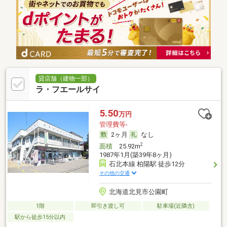
貸店舗（建物一部）
ラ・フエールサイ
5.50
万円
管理費等-
2ヶ月
なし
2
面積
25.92m
1987年1月(築39年8ヶ月)
石北本線 柏陽駅 徒歩12分
その他の交通
北海道北見市公園町
1階
即引き渡し可
駐車場(近隣含)
駅から徒歩15分以内