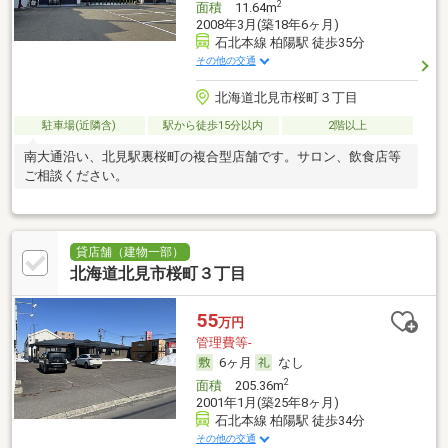
2
面積
11.64m
2008年3月(築18年6ヶ月)
石北本線 柏陽駅 徒歩35分
その他の交通
北海道北見市桜町３丁目
駐車場(近隣含)
駅から徒歩15分以内
2階以上
南大通沿い、北見駅裏桜町の複合型店舗です。サロン、飲食店等
ご相談ください。
貸店舗（建物一部）
北海道北見市桜町３丁目
55
万円
管理費等-
6ヶ月
なし
2
面積
205.36m
2001年1月(築25年8ヶ月)
石北本線 柏陽駅 徒歩34分
その他の交通