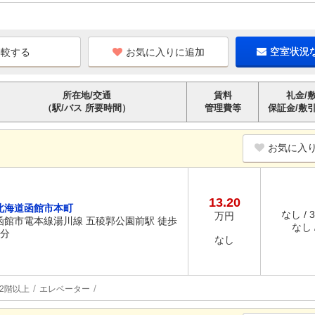
お気に入りに追加
空室状況
所在地/交通
賃料
礼金/
（駅/バス 所要時間）
管理費等
保証金/敷
お気に入
13.20
北海道函館市本町
なし / 
万円
函館市電本線湯川線 五稜郭公園前駅 徒歩
なし /
4分
なし
2階以上
エレベーター