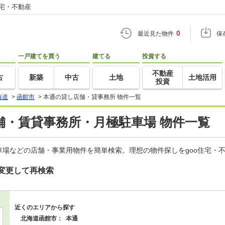
住宅・不動産
0
最近見た物件
保
一戸建てを買う
建てる
投資する
不動産
古
新築
中古
土地
土地活用
投資
海道
>
函館市
>
本通の貸し店舗・貸事務所 物件一覧
舗・賃貸事務所・月極駐車場 物件一覧
場などの店舗・事業用物件を簡単検索。理想の物件探しをgoo住宅・
変更して再検索
近くのエリアから探す
北海道函館市：
本通