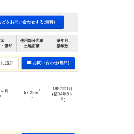
などをお問い合わせする(無料)
敷金
使用部分面積
築年月
引・償却
土地面積
築年数
お問い合わせ(無料)
りに追加
1992年1月
3ヶ月
2
57.28m
(築34年8ヶ
 -
-
月)