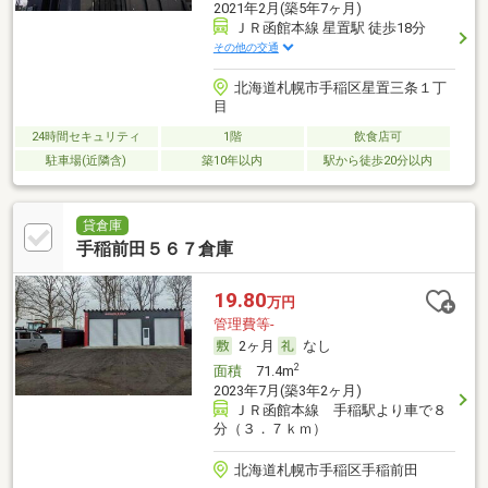
2021年2月(築5年7ヶ月)
ＪＲ函館本線 星置駅 徒歩18分
その他の交通
北海道札幌市手稲区星置三条１丁
目
24時間セキュリティ
1階
飲食店可
駐車場(近隣含)
築10年以内
駅から徒歩20分以内
貸倉庫
手稲前田５６７倉庫
19.80
万円
管理費等-
2ヶ月
なし
2
面積
71.4m
2023年7月(築3年2ヶ月)
ＪＲ函館本線 手稲駅より車で８
分（３．７ｋｍ）
北海道札幌市手稲区手稲前田