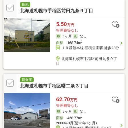
貸地
北海道札幌市手稲区前田九条９丁目
5.50
万円
管理費等なし
1ヶ月
なし
2
面積
168.74m
ＪＲ函館本線 稲積公園駅 徒歩28分
北海道札幌市手稲区前田九条９丁
目
貸倉庫
北海道札幌市手稲区曙二条３丁目
62.70
万円
管理費等なし
3ヶ月
なし
2
面積
458.77m
2000年8月(築26年1ヶ月)