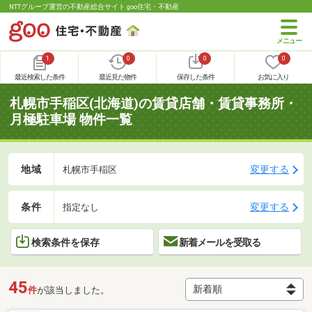
NTTグループ運営の不動産総合サイト goo住宅・不動産
1
0
0
0
最近検索した条件
最近見た物件
保存した条件
お気に入り
札幌市手稲区(北海道)の賃貸店舗・賃貸事務所・
月極駐車場 物件一覧
地域
変更する
札幌市手稲区
条件
変更する
指定なし
検索条件を保存
新着メールを受取る
45
件
が該当しました。