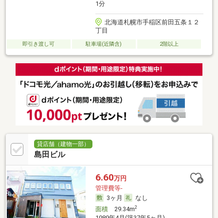
1分
北海道札幌市手稲区前田五条１２
丁目
即引き渡し可
駐車場(近隣含)
2階以上
貸店舗（建物一部）
島田ビル
6.60
万円
管理費等-
3ヶ月
なし
2
面積
29.34m
1989年4月(築37年5ヶ月)