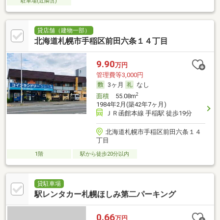
駐車場(近隣含)
貸店舗（建物一部）
北海道札幌市手稲区前田六条１４丁目
9.90
万円
管理費等3,000円
3ヶ月
なし
2
面積
55.08m
1984年2月(築42年7ヶ月)
ＪＲ函館本線 手稲駅 徒歩19分
北海道札幌市手稲区前田六条１４
丁目
1階
駅から徒歩20分以内
貸駐車場
駅レンタカー札幌ほしみ第二パーキング
0.66
万円