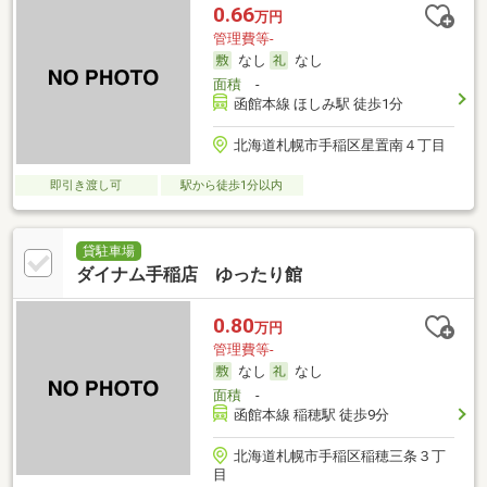
0.66
万円
管理費等-
なし
なし
面積
-
函館本線 ほしみ駅 徒歩1分
北海道札幌市手稲区星置南４丁目
即引き渡し可
駅から徒歩1分以内
貸駐車場
ダイナム手稲店 ゆったり館
0.80
万円
管理費等-
なし
なし
面積
-
函館本線 稲穂駅 徒歩9分
北海道札幌市手稲区稲穂三条３丁
目