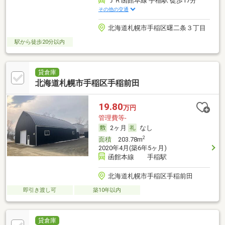
ＪＲ函館本線 手稲駅 徒歩17分
その他の交通
北海道札幌市手稲区曙二条３丁目
駅から徒歩20分以内
貸倉庫
北海道札幌市手稲区手稲前田
19.80
万円
管理費等-
2ヶ月
なし
2
面積
203.78m
2020年4月(築6年5ヶ月)
函館本線 手稲駅
北海道札幌市手稲区手稲前田
即引き渡し可
築10年以内
貸倉庫