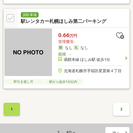
貸駐車場
駅レンタカー札幌ほしみ第二パーキング
0.66
万円
管理費等-
なし
なし
面積
-
函館本線 ほしみ駅 徒歩1分
北海道札幌市手稲区星置南４丁目
即引き渡し可
駅から徒歩1分以内
1
2