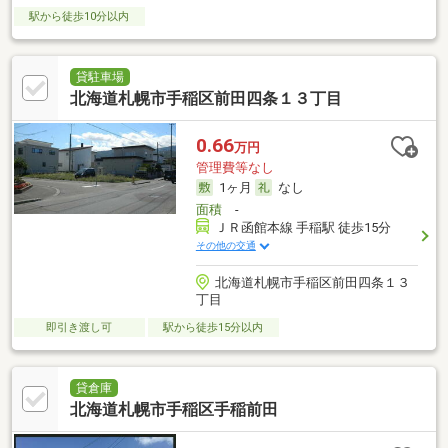
駅から徒歩10分以内
貸駐車場
北海道札幌市手稲区前田四条１３丁目
0.66
万円
管理費等なし
1ヶ月
なし
面積
-
ＪＲ函館本線 手稲駅 徒歩15分
その他の交通
北海道札幌市手稲区前田四条１３
丁目
即引き渡し可
駅から徒歩15分以内
貸倉庫
北海道札幌市手稲区手稲前田