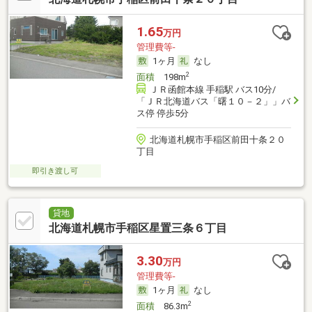
1.65
万円
管理費等-
1ヶ月
なし
2
面積
198m
ＪＲ函館本線 手稲駅 バス10分/
「ＪＲ北海道バス「曙１０－２」」バ
ス停 停歩5分
北海道札幌市手稲区前田十条２０
丁目
即引き渡し可
貸地
北海道札幌市手稲区星置三条６丁目
3.30
万円
管理費等-
1ヶ月
なし
2
面積
86.3m