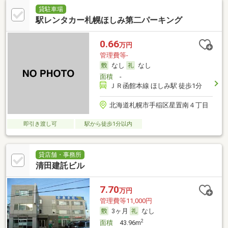
貸駐車場
駅レンタカー札幌ほしみ第二パーキング
0.66
万円
管理費等-
なし
なし
面積
-
ＪＲ函館本線 ほしみ駅 徒歩1分
北海道札幌市手稲区星置南４丁目
即引き渡し可
駅から徒歩1分以内
貸店舗・事務所
清田建託ビル
7.70
万円
管理費等11,000円
3ヶ月
なし
2
面積
43.96m