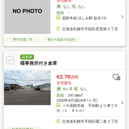
管理費等-
なし
なし
面積
-
函館本線 ほしみ駅 徒歩1分
北海道札幌市手稲区星置南４丁目
即引き渡し可
駅から徒歩1分以内
貸倉庫
曙事務所付き倉庫
62.70
万円
管理費等-
6ヶ月
なし
2
面積
397.98m
2000年8月(築26年1ヶ月)
ＪＲ函館本線 手稲駅より車で６
分（１．８ｋｍ）
北海道札幌市手稲区曙二条３丁目