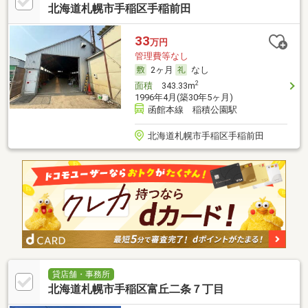
北海道札幌市手稲区手稲前田
33
万円
管理費等なし
2ヶ月
なし
2
面積
343.33m
1996年4月(築30年5ヶ月)
函館本線 稲積公園駅
北海道札幌市手稲区手稲前田
貸店舗・事務所
北海道札幌市手稲区富丘二条７丁目