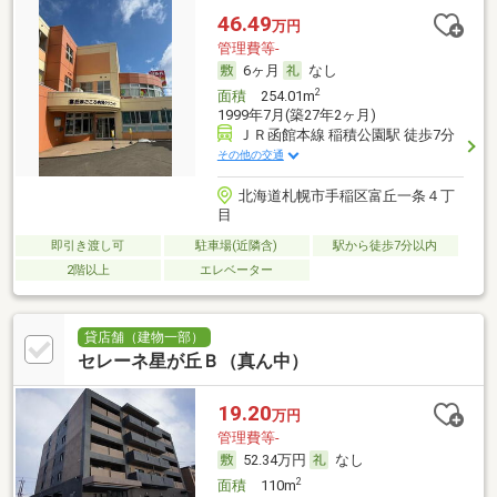
46.49
万円
管理費等-
6ヶ月
なし
2
面積
254.01m
1999年7月(築27年2ヶ月)
ＪＲ函館本線 稲積公園駅 徒歩7分
その他の交通
北海道札幌市手稲区富丘一条４丁
目
即引き渡し可
駐車場(近隣含)
駅から徒歩7分以内
2階以上
エレベーター
貸店舗（建物一部）
セレーネ星が丘Ｂ（真ん中）
19.20
万円
管理費等-
52.34万円
なし
2
面積
110m