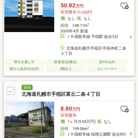
50.82
万円
管理費等72,600円
なし
なし
2
面積
248.11m
2026年4月 新築
ＪＲ函館本線 手稲駅 徒歩3分
北海道札幌市手稲区手稲本町二条
４丁目
即引き渡し可
駐車場(近隣含)
築1年以内
駅から徒歩5分以内
2階以上
エレベーター
貸地
北海道札幌市手稲区富丘二条４丁目
8.80
万円
管理費等-
1ヶ月(5.94万円)
なし
2
面積
199.06m
ＪＲ函館本線 稲積公園駅 徒歩8分