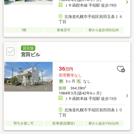
ＪＲ函館本線 手稲駅 徒歩19分
北海道札幌市手稲区前田五条１４
丁目
1階
飲食店可
駅から徒歩20分以内
貸店舗
宮田ビル
36
万円
管理費等なし
3ヶ月
なし
2
面積
364.28m
1984年3月(築42年6ヶ月)
ＪＲ函館本線 手稲駅 徒歩13分
北海道札幌市手稲区前田四条１０
丁目
即引き渡し可
駐車場(近隣含)
駅から徒歩15分以内