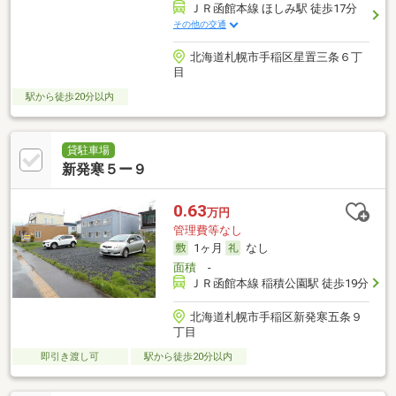
ＪＲ函館本線 ほしみ駅 徒歩17分
その他の交通
北海道札幌市手稲区星置三条６丁
目
駅から徒歩20分以内
貸駐車場
新発寒５ー９
0.63
万円
管理費等なし
1ヶ月
なし
面積
-
ＪＲ函館本線 稲積公園駅 徒歩19分
北海道札幌市手稲区新発寒五条９
丁目
即引き渡し可
駅から徒歩20分以内