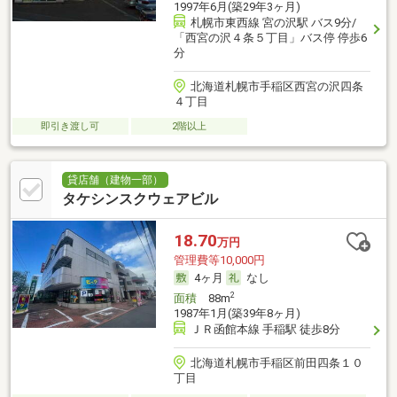
1997年6月(築29年3ヶ月)
札幌市東西線 宮の沢駅 バス9分/
「西宮の沢４条５丁目」バス停 停歩6
分
北海道札幌市手稲区西宮の沢四条
４丁目
即引き渡し可
2階以上
貸店舗（建物一部）
タケシンスクウェアビル
18.70
万円
管理費等10,000円
4ヶ月
なし
2
面積
88m
1987年1月(築39年8ヶ月)
ＪＲ函館本線 手稲駅 徒歩8分
北海道札幌市手稲区前田四条１０
丁目