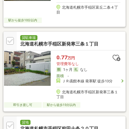
北海道札幌市手稲区富丘二条４丁
目
駅から徒歩10分以内
貸駐車場
北海道札幌市手稲区新発寒三条１丁目
0.77
万円
管理費等なし
1ヶ月
なし
面積
-
ＪＲ函館本線 発寒駅 徒歩13分
北海道札幌市手稲区新発寒三条１
丁目
即引き渡し可
駅から徒歩15分以内
貸地
北海道札幌市手稲区前田十条２０丁目