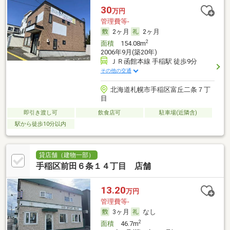
30
万円
管理費等-
2ヶ月
2ヶ月
2
面積
154.08m
2006年9月(築20年)
ＪＲ函館本線 手稲駅 徒歩9分
その他の交通
北海道札幌市手稲区富丘二条７丁
目
即引き渡し可
飲食店可
駐車場(近隣含)
駅から徒歩10分以内
貸店舗（建物一部）
手稲区前田６条１４丁目 店舗
13.20
万円
管理費等-
3ヶ月
なし
2
面積
46.7m