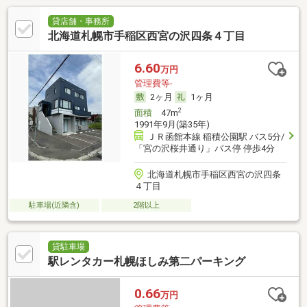
貸店舗・事務所
北海道札幌市手稲区西宮の沢四条４丁目
6.60
万円
管理費等-
2ヶ月
1ヶ月
2
面積
47m
1991年9月(築35年)
ＪＲ函館本線 稲積公園駅 バス5分/
「宮の沢桜井通り」バス停 停歩4分
北海道札幌市手稲区西宮の沢四条
４丁目
駐車場(近隣含)
2階以上
貸駐車場
駅レンタカー札幌ほしみ第二パーキング
0.66
万円