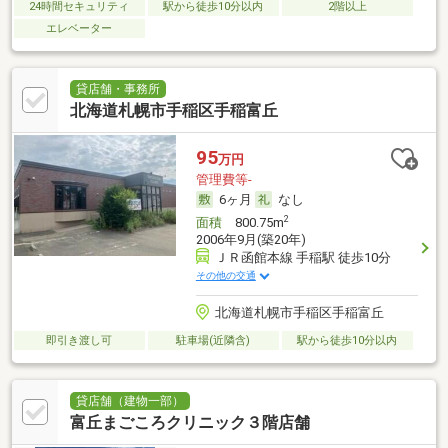
24時間セキュリティ
駅から徒歩10分以内
2階以上
エレベーター
貸店舗・事務所
北海道札幌市手稲区手稲富丘
95
万円
管理費等-
6ヶ月
なし
2
面積
800.75m
2006年9月(築20年)
ＪＲ函館本線 手稲駅 徒歩10分
その他の交通
北海道札幌市手稲区手稲富丘
即引き渡し可
駐車場(近隣含)
駅から徒歩10分以内
貸店舗（建物一部）
富丘まごころクリニック３階店舗