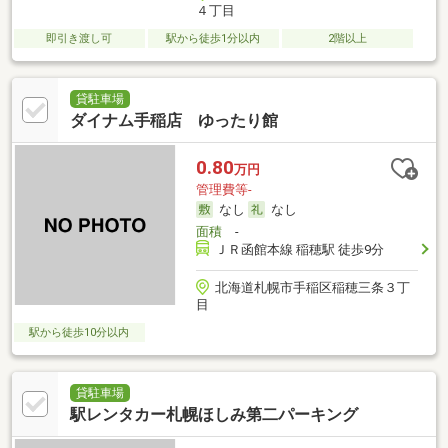
４丁目
即引き渡し可
駅から徒歩1分以内
2階以上
貸駐車場
ダイナム手稲店 ゆったり館
0.80
万円
管理費等-
なし
なし
面積
-
ＪＲ函館本線 稲穂駅 徒歩9分
北海道札幌市手稲区稲穂三条３丁
目
駅から徒歩10分以内
貸駐車場
駅レンタカー札幌ほしみ第二パーキング