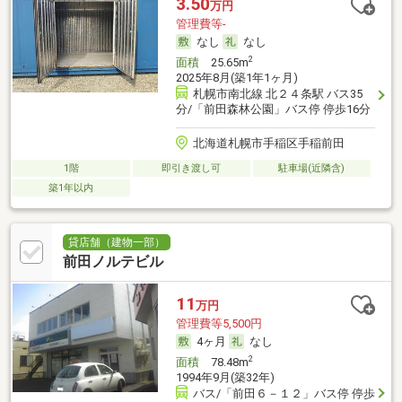
3.50
万円
管理費等-
なし
なし
2
面積
25.65m
2025年8月(築1年1ヶ月)
札幌市南北線 北２４条駅 バス35
分/「前田森林公園」バス停 停歩16分
北海道札幌市手稲区手稲前田
1階
即引き渡し可
駐車場(近隣含)
築1年以内
貸店舗（建物一部）
前田ノルテビル
11
万円
管理費等5,500円
4ヶ月
なし
2
面積
78.48m
1994年9月(築32年)
バス/「前田６－１２」バス停 停歩