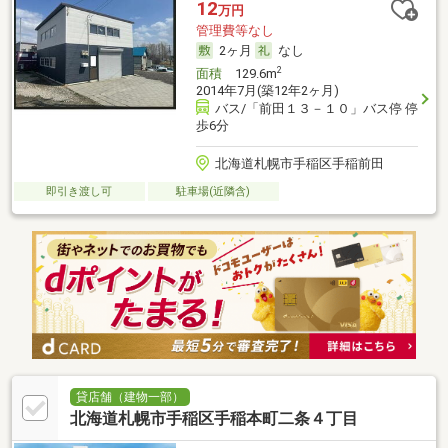
12
万円
管理費等なし
2ヶ月
なし
2
面積
129.6m
2014年7月(築12年2ヶ月)
バス/「前田１３－１０」バス停 停
歩6分
北海道札幌市手稲区手稲前田
即引き渡し可
駐車場(近隣含)
貸店舗（建物一部）
北海道札幌市手稲区手稲本町二条４丁目