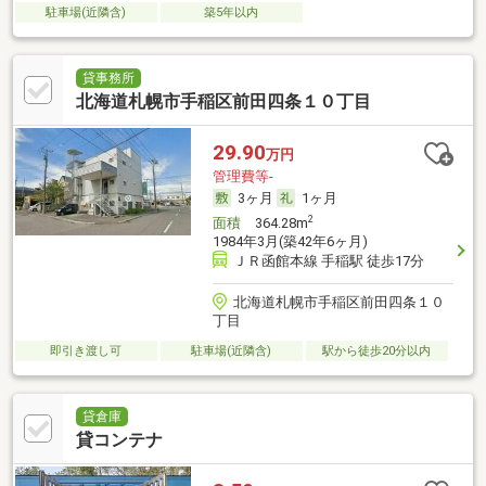
駐車場(近隣含)
築5年以内
貸事務所
北海道札幌市手稲区前田四条１０丁目
29.90
万円
管理費等-
3ヶ月
1ヶ月
2
面積
364.28m
1984年3月(築42年6ヶ月)
ＪＲ函館本線 手稲駅 徒歩17分
北海道札幌市手稲区前田四条１０
丁目
即引き渡し可
駐車場(近隣含)
駅から徒歩20分以内
貸倉庫
貸コンテナ