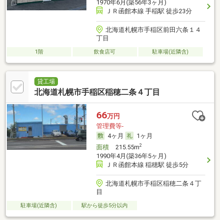
1970年6月(築56年3ヶ月)
ＪＲ函館本線 手稲駅 徒歩23分
北海道札幌市手稲区前田六条１４
丁目
1階
飲食店可
駐車場(近隣含)
貸工場
北海道札幌市手稲区稲穂二条４丁目
66
万円
管理費等-
4ヶ月
1ヶ月
2
面積
215.55m
1990年4月(築36年5ヶ月)
ＪＲ函館本線 稲穂駅 徒歩5分
北海道札幌市手稲区稲穂二条４丁
目
駐車場(近隣含)
駅から徒歩5分以内