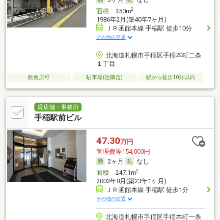
2
面積
350m
1986年2月(築40年7ヶ月)
ＪＲ函館本線 手稲駅 徒歩10分
その他の交通
北海道札幌市手稲区手稲本町二条
１丁目
飲食店可
駐車場(近隣含)
駅から徒歩10分以内
貸店舗・事務所
手稲駅前ビル
47.30
万円
管理費等154,000円
2ヶ月
なし
2
面積
247.1m
2003年8月(築23年1ヶ月)
ＪＲ函館本線 手稲駅 徒歩1分
その他の交通
北海道札幌市手稲区手稲本町一条