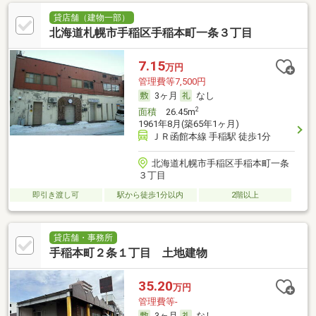
貸店舗（建物一部）
北海道札幌市手稲区手稲本町一条３丁目
7.15
万円
管理費等7,500円
3ヶ月
なし
2
面積
26.45m
1961年8月(築65年1ヶ月)
ＪＲ函館本線 手稲駅 徒歩1分
北海道札幌市手稲区手稲本町一条
３丁目
即引き渡し可
駅から徒歩1分以内
2階以上
貸店舗・事務所
手稲本町２条１丁目 土地建物
35.20
万円
管理費等-
3ヶ月
なし