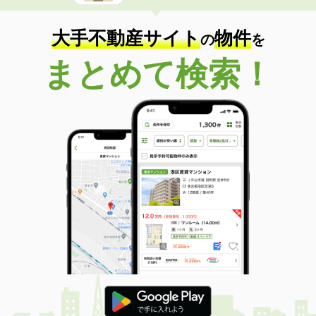
大手不動産サイト
物件
の
を
まとめて検索！