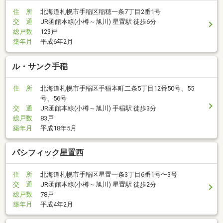
住 所
北海道札幌市手稲区稲穂一条7丁目2番1号
交 通
JR函館本線(小樽～旭川) 星置駅 徒歩6分
総戸数
123戸
築年月
平成6年2月
ル・サンク手稲
住 所
北海道札幌市手稲区手稲本町二条5丁目12番50号、55
号、56号
交 通
JR函館本線(小樽～旭川) 手稲駅 徒歩3分
総戸数
83戸
築年月
平成18年5月
パシフィック星置西
住 所
北海道札幌市手稲区星置一条3丁目6番1号〜3号
交 通
JR函館本線(小樽～旭川) 星置駅 徒歩2分
総戸数
78戸
築年月
平成4年2月