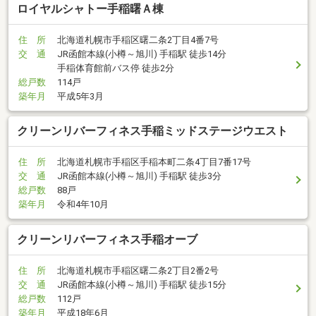
ロイヤルシャトー手稲曙Ａ棟
住 所
北海道札幌市手稲区曙二条2丁目4番7号
交 通
JR函館本線(小樽～旭川) 手稲駅 徒歩14分
手稲体育館前バス停 徒歩2分
総戸数
114戸
築年月
平成5年3月
クリーンリバーフィネス手稲ミッドステージウエスト
住 所
北海道札幌市手稲区手稲本町二条4丁目7番17号
交 通
JR函館本線(小樽～旭川) 手稲駅 徒歩3分
総戸数
88戸
築年月
令和4年10月
クリーンリバーフィネス手稲オーブ
住 所
北海道札幌市手稲区曙二条2丁目2番2号
交 通
JR函館本線(小樽～旭川) 手稲駅 徒歩15分
総戸数
112戸
築年月
平成18年6月