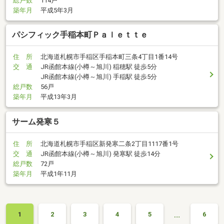
総戸数
114戸
築年月
平成5年3月
パシフィック手稲本町Ｐａｌｅｔｔｅ
住 所
北海道札幌市手稲区手稲本町三条4丁目1番14号
交 通
JR函館本線(小樽～旭川) 稲穂駅 徒歩5分
JR函館本線(小樽～旭川) 手稲駅 徒歩5分
総戸数
56戸
築年月
平成13年3月
サーム発寒５
住 所
北海道札幌市手稲区新発寒二条2丁目1117番1号
交 通
JR函館本線(小樽～旭川) 発寒駅 徒歩14分
総戸数
72戸
築年月
平成1年11月
…
1
2
3
4
5
6