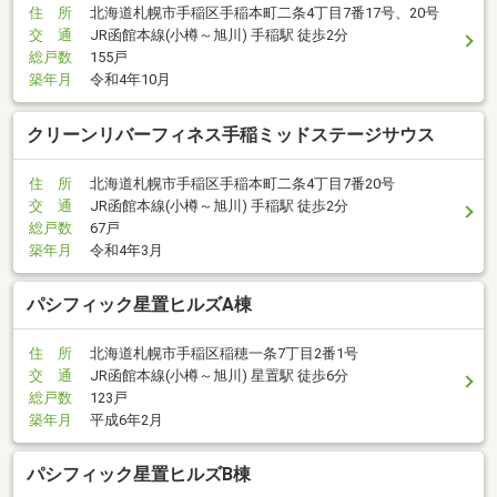
住 所
北海道札幌市手稲区手稲本町二条4丁目7番17号、20号
交 通
JR函館本線(小樽～旭川) 手稲駅 徒歩2分
総戸数
155戸
築年月
令和4年10月
クリーンリバーフィネス手稲ミッドステージサウス
住 所
北海道札幌市手稲区手稲本町二条4丁目7番20号
交 通
JR函館本線(小樽～旭川) 手稲駅 徒歩2分
総戸数
67戸
築年月
令和4年3月
パシフィック星置ヒルズA棟
住 所
北海道札幌市手稲区稲穂一条7丁目2番1号
交 通
JR函館本線(小樽～旭川) 星置駅 徒歩6分
総戸数
123戸
築年月
平成6年2月
パシフィック星置ヒルズB棟