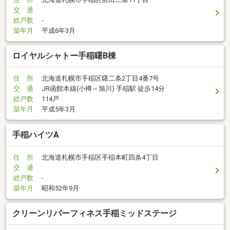
交 通
総戸数
-
築年月
平成6年3月
ロイヤルシャトー手稲曙B棟
住 所
北海道札幌市手稲区曙二条2丁目4番7号
交 通
JR函館本線(小樽～旭川) 手稲駅 徒歩14分
総戸数
114戸
築年月
平成5年3月
手稲ハイツA
住 所
北海道札幌市手稲区手稲本町四条4丁目
交 通
総戸数
-
築年月
昭和52年9月
クリーンリバーフィネス手稲ミッドステージ