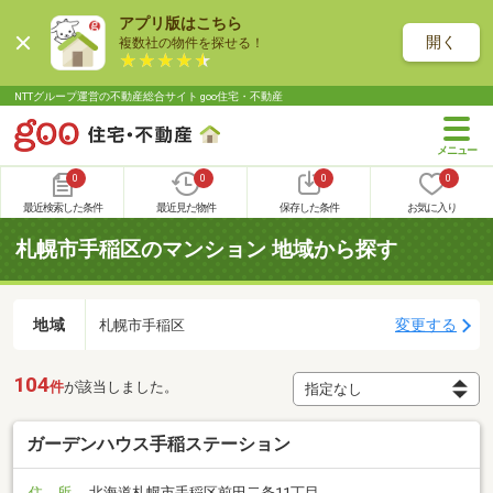
アプリ版はこちら
開く
複数社の物件を探せる！
NTTグループ運営の不動産総合サイト goo住宅・不動産
0
0
0
0
最近検索した条件
最近見た物件
保存した条件
お気に入り
札幌市手稲区のマンション 地域から探す
地域
変更する
札幌市手稲区
104
件
が該当しました。
ガーデンハウス手稲ステーション
住 所
北海道札幌市手稲区前田二条11丁目