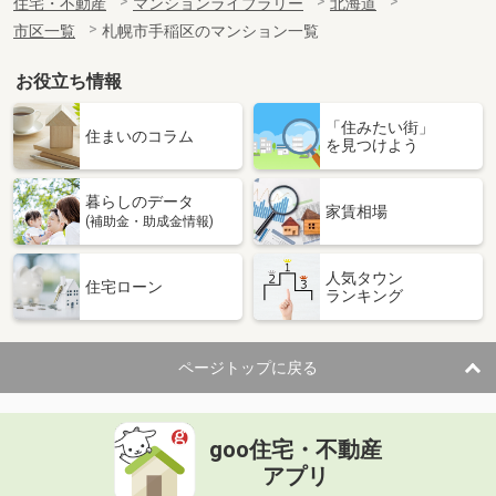
住宅・不動産
マンションライブラリー
北海道
市区一覧
札幌市手稲区のマンション一覧
お役立ち情報
「住みたい街」
住まいのコラム
を見つけよう
暮らしのデータ
家賃相場
(補助金・助成金情報)
人気タウン
住宅ローン
ランキング
ページトップに戻る
goo住宅・不動産
アプリ