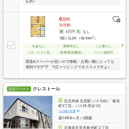
広め♪
6
万円
管理費-
6万円
なし
2
1階 / 2LDK（58.59m
）
礼金なし
更新料なし
二人暮らし
バス・トイレ別
駐車場(近隣含)
ペット相談可
国道&スーパーが近いので移動・お買い物にとっても
便利です(*´▽｀*)広々リビングでオススメですよ♪
クレストール
賃貸アパート
石北本線 北見駅 バス10分/「春光
町3丁目」バス停 停歩1分
その他の交通
築14年8ヶ月 / 2階建
北海道北見市春光町３丁目