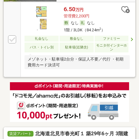
6.50
万円
管理費2,200円
なし
なし
2
1階 / 3LDK（84.24m
）
礼金なし
敷金なし
ファミリー
モニタ付インターホ
バス・トイレ別
駐車場(近隣含)
ン
メゾネット・駐車場2台分・保証人不要／代行 ・初期
費用カード決済可
北海道北見市春光町１ 築29年6ヶ月 3階建
賃貸アパート