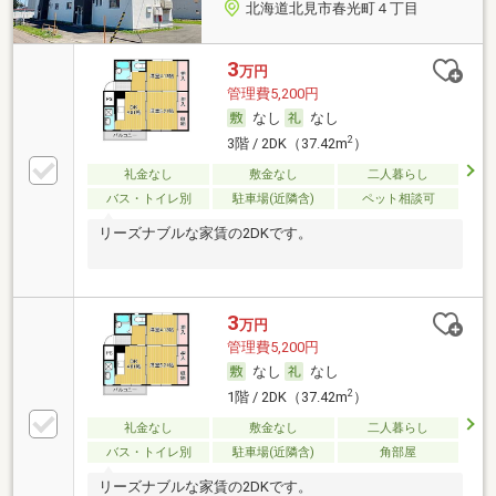
北海道北見市春光町４丁目
3
万円
管理費5,200円
なし
なし
2
3階 / 2DK（37.42m
）
礼金なし
敷金なし
二人暮らし
バス・トイレ別
駐車場(近隣含)
ペット相談可
リーズナブルな家賃の2DKです。
3
万円
管理費5,200円
なし
なし
2
1階 / 2DK（37.42m
）
礼金なし
敷金なし
二人暮らし
バス・トイレ別
駐車場(近隣含)
角部屋
リーズナブルな家賃の2DKです。