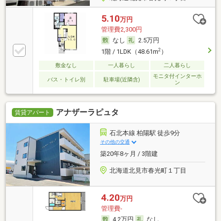
5.10
万円
管理費2,300円
なし
2.5万円
2
1階 / 1LDK（48.61m
）
敷金なし
一人暮らし
二人暮らし
モニタ付インターホ
バス・トイレ別
駐車場(近隣含)
ン
アナザーラピュタ
賃貸アパート
石北本線 柏陽駅 徒歩9分
その他の交通
築20年8ヶ月 / 3階建
北海道北見市春光町１丁目
4.20
万円
管理費-
4.2万円
なし