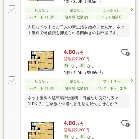
2
1階 / 2LDK（49.5m
）
礼金なし
敷金なし
二人暮らし
バス・トイレ別
駐車場(近隣含)
ペット相談可
大切なペットとお二人の新生活を始めませんか。ネッ
ト無料で通信費も抑えられる南向きのお部屋です。
4.80
万円
管理費2,200円
なし
なし
2
3階 / 3LDK（58.86m
）
礼金なし
敷金なし
ファミリー
バス・トイレ別
駐車場(近隣含)
インターネット無料
ネット無料＆駐車場2台無料！日当たり良好な広々
3LDKで、ご家族の快適な新生活を始めませんか？
4.80
万円
管理費2,200円
なし
なし