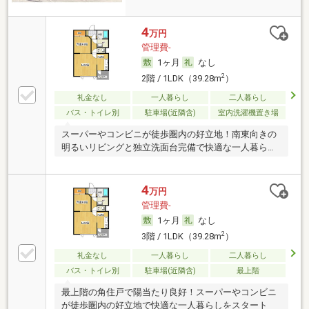
4
万円
管理費-
1ヶ月
なし
2
2階 / 1LDK（39.28m
）
礼金なし
一人暮らし
二人暮らし
バス・トイレ別
駐車場(近隣含)
室内洗濯機置き場
スーパーやコンビニが徒歩圏内の好立地！南東向きの
明るいリビングと独立洗面台完備で快適な一人暮らし
を
4
万円
管理費-
1ヶ月
なし
2
3階 / 1LDK（39.28m
）
礼金なし
一人暮らし
二人暮らし
バス・トイレ別
駐車場(近隣含)
最上階
最上階の角住戸で陽当たり良好！スーパーやコンビニ
が徒歩圏内の好立地で快適な一人暮らしをスタート