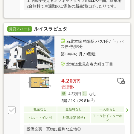
上下階が使えるメゾネットタイプの3LDK空間。駐車場
2台無料で車通勤のご家族の新生活にぴったりです。
ルイスラピュタ
賃貸アパート
石北本線 柏陽駅 バス1分/「-」バ
ス停 停歩9分
築19年8ヶ月 / 3階建
北海道北見市春光町１丁目
4.20
万円
管理費-
4.2万円
なし
2
2階 / 1K（29.81m
）
礼金なし
更新料なし
一人暮らし
モニタ付インターホ
バス・トイレ別
駐車場(近隣含)
ン
設備充実！買物に便利な立地◎