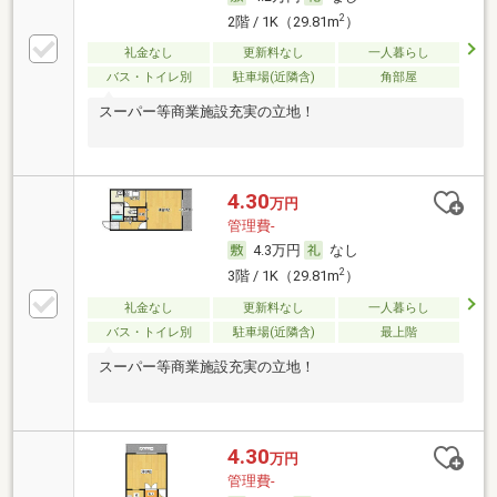
2
2階 / 1K（29.81m
）
礼金なし
更新料なし
一人暮らし
バス・トイレ別
駐車場(近隣含)
角部屋
スーパー等商業施設充実の立地！
4.30
万円
管理費-
4.3万円
なし
2
3階 / 1K（29.81m
）
礼金なし
更新料なし
一人暮らし
バス・トイレ別
駐車場(近隣含)
最上階
スーパー等商業施設充実の立地！
4.30
万円
管理費-