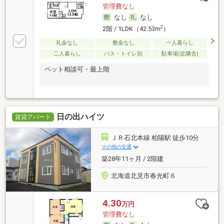
管理費なし
なし
なし
2
2階 / 1LDK（42.53m
）
礼金なし
敷金なし
一人暮らし
二人暮らし
バス・トイレ別
駐車場(近隣含)
ペット相談可・最上階
日の出ハイツ
賃貸アパート
ＪＲ石北本線 柏陽駅 徒歩10分
その他の交通
築28年11ヶ月 / 2階建
北海道北見市春光町６
4.30
万円
管理費なし