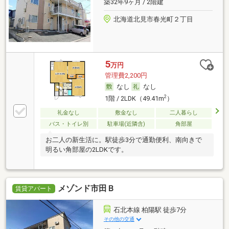
築32年9ヶ月 / 2階建
北海道北見市春光町２丁目
5
万円
管理費2,200円
なし
なし
2
1階 / 2LDK（49.41m
）
礼金なし
敷金なし
二人暮らし
バス・トイレ別
駐車場(近隣含)
角部屋
お二人の新生活に。駅徒歩3分で通勤便利、南向きで
明るい角部屋の2LDKです。
メゾンド市田Ｂ
賃貸アパート
石北本線 柏陽駅 徒歩7分
その他の交通