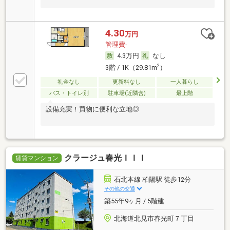
4.30
万円
管理費-
4.3万円
なし
2
3階 / 1K（29.81m
）
礼金なし
更新料なし
一人暮らし
バス・トイレ別
駐車場(近隣含)
最上階
設備充実！買物に便利な立地◎
クラージュ春光ＩＩＩ
賃貸マンション
石北本線 柏陽駅 徒歩12分
その他の交通
築55年9ヶ月 / 5階建
北海道北見市春光町７丁目