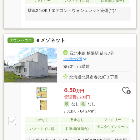
ファミリー
バス・トイレ別
駐車場(近隣含)
駐車2台OK！エアコン・ウォシュレット完備(^^)/
ｅメゾネット
タウンハウス
石北本線 柏陽駅 徒歩7分
その他の交通
築30年 / 2階建
北海道北見市春光町３丁目
6.50
万円
管理費2,200円
なし
なし
2
/ 3LDK（84.24m
）
礼金なし
敷金なし
ファミリー
モニタ付インターホ
バス・トイレ別
駐車場(近隣含)
ン