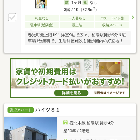
1ヶ月
なし
2
3階 / 1K（32.9m
）
礼金なし
一人暮らし
バス・トイレ別
駐車場(近隣含)
最上階
収納スペース
春光町最上階1K！洋室9帖で広々。柏陽駅徒歩9分＆駐
車場1台無料で、生活利便施設も徒歩圏内の好立地！
ハイツＳ１
賃貸アパート
石北本線 柏陽駅 徒歩4分
築30年 / 2階建