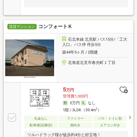
コンフォートＫ
賃貸マンション
石北本線 北見駅 バス15分/「工大
入口」バス停 停歩5分
築44年5ヶ月 / 2階建
北海道北見市春光町１丁目
5
万円
管理費1,000円
5万円
なし
2
1階 / 3LDK（59.4m
）
礼金なし
ファミリー
バス・トイレ別
駐車場(近隣含)
南向き
エアコン付き
ツルハドラッグ様が徒歩約4分と好立地！