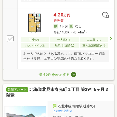
4.20
万円
管理費-
1ヶ月
なし
2
1階 / 1LDK（43.74m
）
礼金なし
一人暮らし
二人暮らし
バス・トイレ別
駐車場(近隣含)
室内洗濯機置き場
お一人でのゆとりある暮らしに。南面バルコニーで陽
当たり良好、エアコン完備の快適な1LDKです。
残り6件を表示する
北海道北見市春光町１丁目 築29年6ヶ月 3
賃貸アパート
階建
石北本線 柏陽駅 徒歩9分
その他の交通