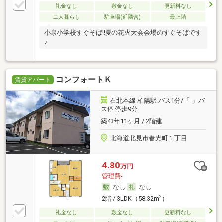
礼金なし
敷金なし
更新料なし
二人暮らし
駐車場(近隣含)
最上階
小泉小学校すぐそば!!夏の花火大会会場のすぐそばです
♪
コンフォートＫ
賃貸アパート
石北本線 柏陽駅 バス1分/「-」バ
ス停 停歩9分
築43年11ヶ月 / 2階建
北海道北見市春光町１丁目
4.80
万円
管理費-
なし
なし
2
2階 / 3LDK（58.32m
）
礼金なし
敷金なし
更新料なし