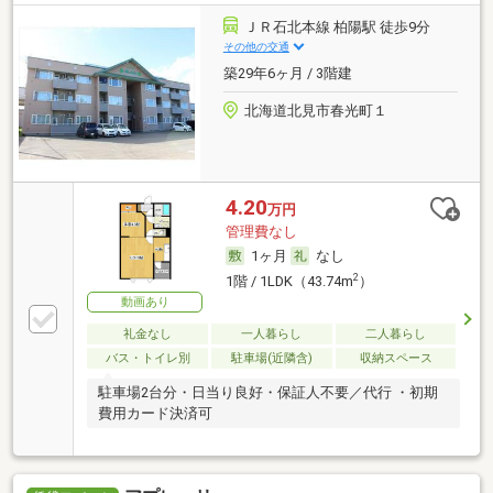
ＪＲ石北本線 柏陽駅 徒歩9分
その他の交通
築29年6ヶ月 / 3階建
北海道北見市春光町１
4.20
万円
管理費なし
1ヶ月
なし
2
1階 / 1LDK（43.74m
）
動画あり
礼金なし
一人暮らし
二人暮らし
バス・トイレ別
駐車場(近隣含)
収納スペース
駐車場2台分・日当り良好・保証人不要／代行 ・初期
費用カード決済可