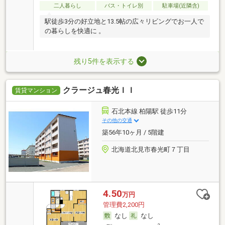
二人暮らし
バス・トイレ別
駐車場(近隣含)
駅徒歩3分の好立地と13.5帖の広々リビングでお一人で
の暮らしを快適に 。
残り5件を表示する
クラージュ春光ＩＩ
賃貸マンション
石北本線 柏陽駅 徒歩11分
その他の交通
築56年10ヶ月 / 5階建
北海道北見市春光町７丁目
4.50
万円
管理費2,200円
なし
なし