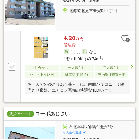
築29年6ヶ月 / 3階建
北海道北見市春光町１丁目
4.20
万円
管理費-
1ヶ月
なし
2
1階 / 1LDK（43.74m
）
礼金なし
一人暮らし
二人暮らし
バス・トイレ別
駐車場(近隣含)
室内洗濯機置き場
お一人でのゆとりある暮らしに。南面バルコニーで陽
当たり良好、エアコン完備の快適な1LDKです。
コーポあじさい
賃貸アパート
石北本線 柏陽駅 徒歩2分
その他の交通