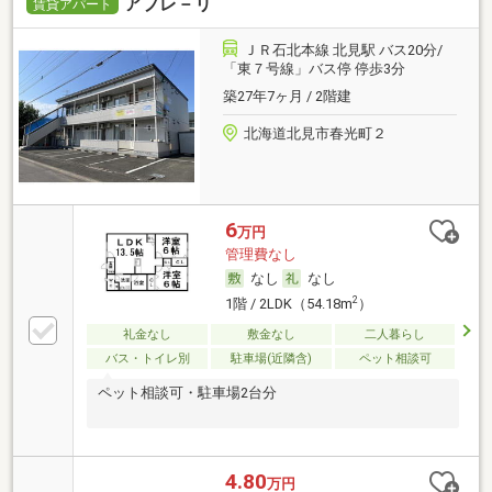
アプレ－リ
賃貸アパート
ＪＲ石北本線 北見駅 バス20分/
「東７号線」バス停 停歩3分
築27年7ヶ月 / 2階建
北海道北見市春光町２
6
万円
管理費なし
なし
なし
2
1階 / 2LDK（54.18m
）
礼金なし
敷金なし
二人暮らし
バス・トイレ別
駐車場(近隣含)
ペット相談可
ペット相談可・駐車場2台分
4.80
万円