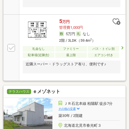
5
万円
管理費1,000円
5万円
なし
2
2階 / 3LDK（59.4m
）
礼金なし
ファミリー
バス・トイレ別
駐車場(近隣含)
最上階
エアコン付き
近隣スーパー・ドラッグストア有り、便利です♪
ｅメゾネット
テラスハウス
ＪＲ石北本線 柏陽駅 徒歩7分
その他の交通
築30年 / 2階建
北海道北見市春光町３