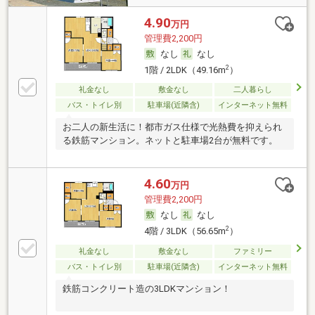
4.90
万円
管理費2,200円
なし
なし
2
1階 / 2LDK（49.16m
）
礼金なし
敷金なし
二人暮らし
バス・トイレ別
駐車場(近隣含)
インターネット無料
お二人の新生活に！都市ガス仕様で光熱費を抑えられ
る鉄筋マンション。ネットと駐車場2台が無料です。
4.60
万円
管理費2,200円
なし
なし
2
4階 / 3LDK（56.65m
）
礼金なし
敷金なし
ファミリー
バス・トイレ別
駐車場(近隣含)
インターネット無料
鉄筋コンクリート造の3LDKマンション！