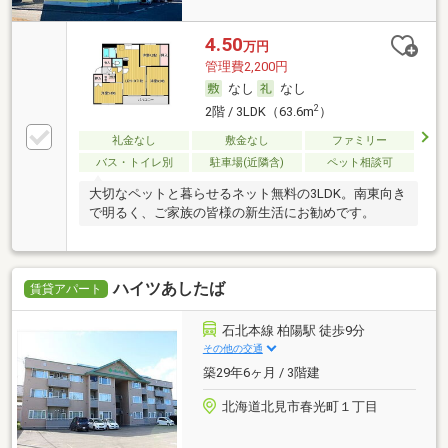
4.50
万円
管理費2,200円
なし
なし
2
2階 / 3LDK（63.6m
）
礼金なし
敷金なし
ファミリー
バス・トイレ別
駐車場(近隣含)
ペット相談可
大切なペットと暮らせるネット無料の3LDK。南東向き
で明るく、ご家族の皆様の新生活にお勧めです。
ハイツあしたば
賃貸アパート
石北本線 柏陽駅 徒歩9分
その他の交通
築29年6ヶ月 / 3階建
北海道北見市春光町１丁目