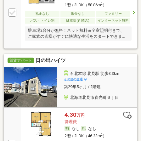
2
1階 / 3LDK（58.86m
）
礼金なし
敷金なし
ファミリー
バス・トイレ別
駐車場(近隣含)
インターネット無料
駐車場2台分が無料！ネット無料＆全室照明付きで、
ご家族の皆様がすぐに快適な生活をスタートできま
す。
日の出ハイツ
賃貸アパート
石北本線 北見駅 徒歩3.3km
その他の交通
築29年5ヶ月 / 2階建
北海道北見市春光町６丁目
4.30
万円
管理費-
なし
なし
2
2階 / 2LDK（46.23m
）