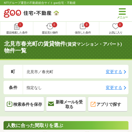
NTTグループ運営の不動産総合サイト goo住宅・不動産
1
0
0
0
最近検索した条件
最近見た物件
保存した条件
お気に入り
北見市春光町の賃貸物件
(賃貸マンション・アパート)
物件一覧
町
変更する
北見市／春光町
条件
変更する
指定なし
新着メールを受
検索条件を保存
アプリで探す
取る
人数に合った間取りを選ぶ