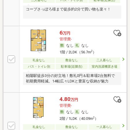
二人暮らし
バス・トイレ別
駐車場(近隣含)
コープさっぽろ様まで徒歩約2分で買い物も楽々！
6
万円
管理費-
なし
なし
2
1階 / 2LDK（56.7m
）
礼金なし
敷金なし
二人暮らし
バス・トイレ別
駐車場(近隣含)
室内洗濯機置き場
柏陽駅徒歩3分の好立地！敷礼0円＆駐車場2台無料で
初期費用軽減。14帖広々LDKと豊富な収納が魅力
4.80
万円
管理費-
なし
なし
2
2階 / 1LDK（40.09m
）
礼金なし
敷金なし
一人暮らし