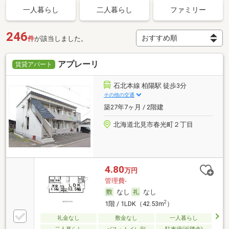
一人暮らし
二人暮らし
ファミリー
246
件
が該当しました。
アプレーリ
賃貸アパート
石北本線 柏陽駅 徒歩3分
その他の交通
築27年7ヶ月 / 2階建
北海道北見市春光町２丁目
4.80
万円
管理費-
なし
なし
2
1階 / 1LDK（42.53m
）
礼金なし
敷金なし
一人暮らし