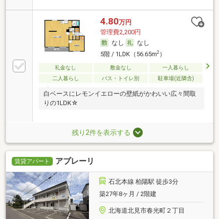
4.80
万円
管理費2,200円
なし
なし
2
5階 / 1LDK（56.65m
）
礼金なし
敷金なし
一人暮らし
二人暮らし
バス・トイレ別
駐車場(近隣含)
白ベースにレモンイエローの壁紙がかわいい広々間取
りの1LDK☆
残り2件を表示する
アプレーリ
賃貸アパート
石北本線 柏陽駅 徒歩3分
築27年8ヶ月 / 2階建
北海道北見市春光町２丁目