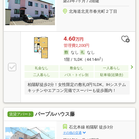
築23年7ヶ月 / 2階建
北海道北見市春光町２丁目
4.60
万円
管理費2,200円
なし
なし
2
1階 / 1LDK（44.14m
）
礼金なし
敷金なし
一人暮らし
二人暮らし
バス・トイレ別
駐車場(近隣含)
柏陽駅徒歩2分！女性限定の敷礼0円1LDK。IHシステム
キッチンやエアコン完備でスーパーも徒歩圏内！
パープルハウス藤
賃貸アパート
石北本線 柏陽駅 徒歩3分
その他の交通