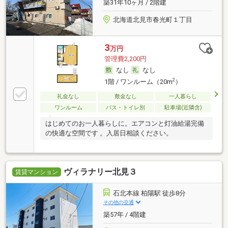
築31年10ヶ月 / 2階建
北海道北見市春光町１丁目
3
万円
管理費2,200円
なし
なし
2
1階 / ワンルーム（20m
）
礼金なし
敷金なし
一人暮らし
ワンルーム
バス・トイレ別
駐車場(近隣含)
はじめてのお一人暮らしに。エアコンと灯油給湯完備
の快適な空間です 。入居日相談ください。
ヴィラナリー北見３
賃貸マンション
石北本線 柏陽駅 徒歩8分
その他の交通
築57年 / 4階建