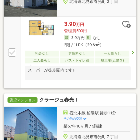
北海道北見市春光町２丁目
3.90
万円
管理費500円
3.9万円
なし
2
2階 / 1LDK（29.6m
）
礼金なし
更新料なし
一人暮らし
二人暮らし
バス・トイレ別
駐車場(近隣含)
スーパーが徒歩圏内です♪
クラージュ春光Ｉ
賃貸マンション
石北本線 柏陽駅 徒歩11分
その他の交通
築57年10ヶ月 / 5階建
北海道北見市春光町７丁目