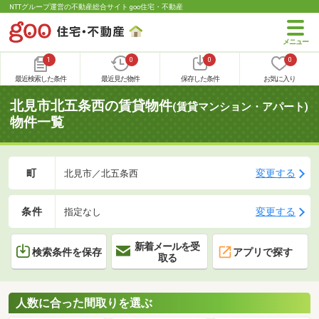
NTTグループ運営の不動産総合サイト goo住宅・不動産
1
0
0
0
最近検索した条件
最近見た物件
保存した条件
お気に入り
北見市北五条西の賃貸物件
(賃貸マンション・アパート)
物件一覧
町
変更する
北見市／北五条西
条件
変更する
指定なし
新着メールを受
検索条件を保存
アプリで探す
取る
人数に合った間取りを選ぶ