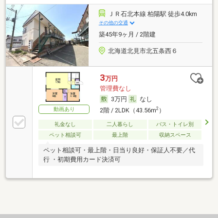
ＪＲ石北本線 柏陽駅 徒歩4.0km
その他の交通
築45年9ヶ月 / 2階建
北海道北見市北五条西６
3
万円
管理費なし
3万円
なし
動画あり
2
2階 / 2LDK（43.56m
）
礼金なし
二人暮らし
バス・トイレ別
ペット相談可
最上階
収納スペース
ペット相談可・最上階・日当り良好・保証人不要／代
行 ・初期費用カード決済可