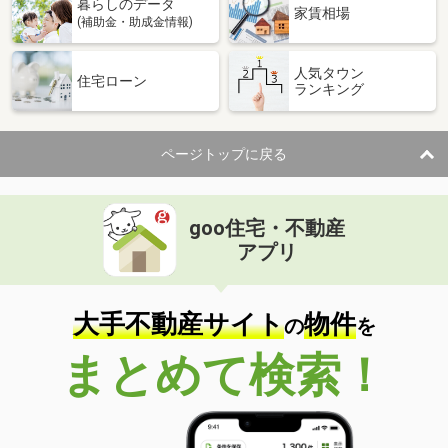
暮らしのデータ
家賃相場
(補助金・助成金情報)
人気タウン
住宅ローン
ランキング
ページトップに戻る
goo住宅・不動産
アプリ
大手不動産サイト
物件
の
を
まとめて検索！