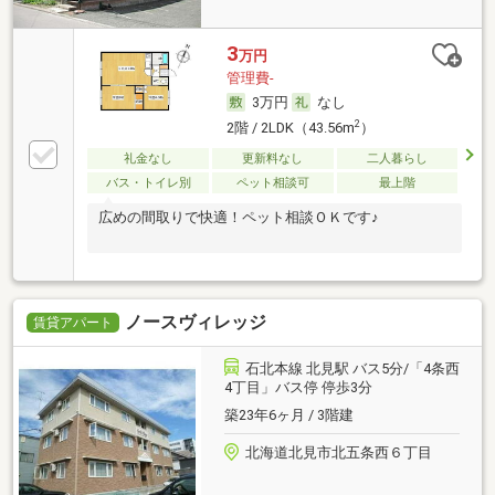
3
万円
管理費-
3万円
なし
2
2階 / 2LDK（43.56m
）
礼金なし
更新料なし
二人暮らし
バス・トイレ別
ペット相談可
最上階
広めの間取りで快適！ペット相談ＯＫです♪
ノースヴィレッジ
賃貸アパート
石北本線 北見駅 バス5分/「4条西
4丁目」バス停 停歩3分
築23年6ヶ月 / 3階建
北海道北見市北五条西６丁目