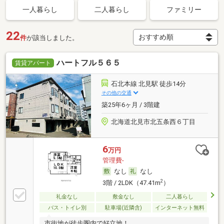
一人暮らし
二人暮らし
ファミリー
22
件
が該当しました。
ハートフル５６５
賃貸アパート
石北本線 北見駅 徒歩14分
その他の交通
築25年6ヶ月 / 3階建
北海道北見市北五条西６丁目
6
万円
管理費-
なし
なし
2
3階 / 2LDK（47.41m
）
礼金なし
敷金なし
二人暮らし
バス・トイレ別
駐車場(近隣含)
インターネット無料
市街地が徒歩圏内で好立地！