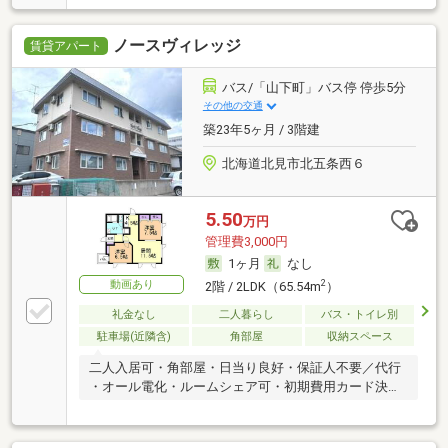
ノースヴィレッジ
賃貸アパート
バス/「山下町」バス停 停歩5分
その他の交通
築23年5ヶ月 / 3階建
北海道北見市北五条西６
5.50
万円
管理費3,000円
1ヶ月
なし
動画あり
2
2階 / 2LDK（65.54m
）
礼金なし
二人暮らし
バス・トイレ別
駐車場(近隣含)
角部屋
収納スペース
二人入居可・角部屋・日当り良好・保証人不要／代行
・オール電化・ルームシェア可・初期費用カード決済
可