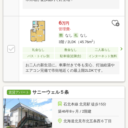
6
万円
管理費-
なし
なし
2
3階 / 2LDK（45.76m
）
礼金なし
敷金なし
二人暮らし
バス・トイレ別
駐車場(近隣含)
インターネット無料
お二人の新生活に。車庫付きで冬も安心、灯油給湯や
エアコン完備で市街地近くの最上階2LDKです。
サニーウェル５条
賃貸アパート
石北本線 北見駅 徒歩15分
築46年8ヶ月 / 2階建
北海道北見市北五条西６丁目