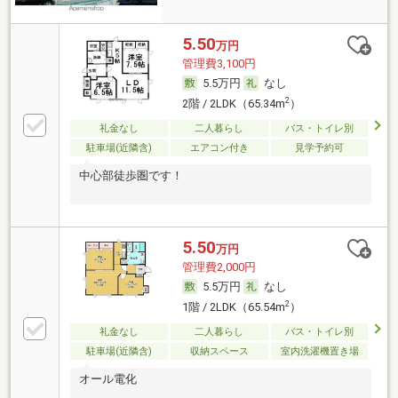
5.50
万円
管理費3,100円
5.5万円
なし
2
2階 / 2LDK（65.34m
）
礼金なし
二人暮らし
バス・トイレ別
駐車場(近隣含)
エアコン付き
見学予約可
中心部徒歩圏です！
5.50
万円
管理費2,000円
5.5万円
なし
2
1階 / 2LDK（65.54m
）
礼金なし
二人暮らし
バス・トイレ別
駐車場(近隣含)
収納スペース
室内洗濯機置き場
オール電化