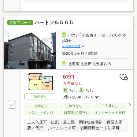
ハートフル５６５
賃貸アパート
バス/「４条西４丁目」バス停 停
歩3分
その他の交通
築26年6ヶ月 / 3階建
北海道北見市北五条西６
6
万円
管理費なし
なし
なし
動画あり
2
3階 / 2LDK（47.41m
）
礼金なし
敷金なし
二人暮らし
バス・トイレ別
駐車場(近隣含)
インターネット無料
二人入居可・出窓・最上階・閑静な住宅街・保証人不
要／代行 ・ルームシェア可・初期費用カード決済可