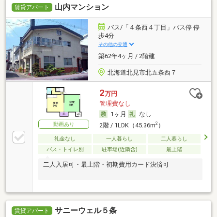
山内マンション
賃貸アパート
バス/「４条西４丁目」バス停 停
歩4分
その他の交通
築62年4ヶ月 / 2階建
北海道北見市北五条西７
2
万円
管理費なし
1ヶ月
なし
動画あり
2
2階 / 1LDK（45.36m
）
礼金なし
一人暮らし
二人暮らし
バス・トイレ別
駐車場(近隣含)
最上階
二人入居可・最上階・初期費用カード決済可
サニーウェル５条
賃貸アパート