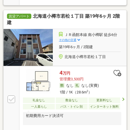
北海道小樽市若松１丁目 築19年6ヶ月 2階
賃貸アパート
建
ＪＲ函館本線 南小樽駅 徒歩6分
その他の交通
築19年6ヶ月 / 2階建
北海道小樽市若松１丁目
4
万円
管理費3,500円
なし
なし(実費)
2
1階 / 1K（28.6m
）
礼金なし
敷金なし
更新料なし
一人暮らし
バス・トイレ別
インターネット無料
初期費用カード決済可