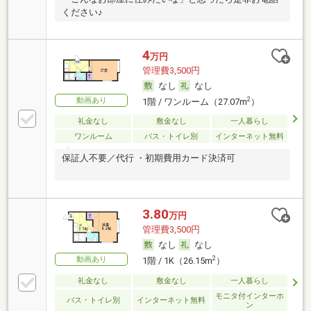
ください♪
4
万円
管理費3,500円
なし
なし
動画あり
2
1階 / ワンルーム（27.07m
）
礼金なし
敷金なし
一人暮らし
ワンルーム
バス・トイレ別
インターネット無料
保証人不要／代行 ・初期費用カード決済可
3.80
万円
管理費3,500円
なし
なし
動画あり
2
1階 / 1K（26.15m
）
礼金なし
敷金なし
一人暮らし
モニタ付インターホ
バス・トイレ別
インターネット無料
ン