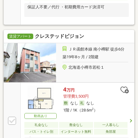
保証人不要／代行 ・初期費用カード決済可
クレステッドビジョン
賃貸アパート
ＪＲ函館本線 南小樽駅 徒歩6分
築19年8ヶ月 / 2階建
北海道小樽市若松１
4
万円
管理費3,500円
なし
なし
2
1階 / 1K（28.6m
）
動画あり
礼金なし
敷金なし
一人暮らし
バス・トイレ別
インターネット無料
角部屋