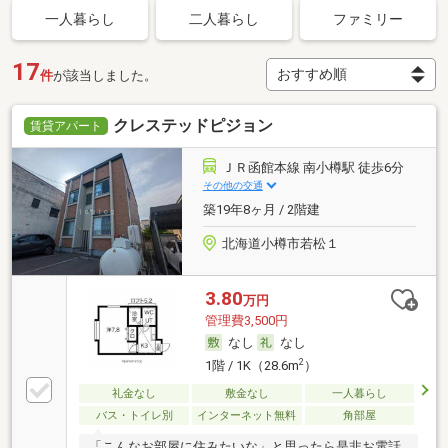
一人暮らし
二人暮らし
ファミリー
17
件
が該当しました。
クレステッドピジョン
賃貸アパート
ＪＲ函館本線 南小樽駅 徒歩6分
その他の交通
築19年8ヶ月 / 2階建
北海道小樽市若松１
3.80
万円
管理費3,500円
なし
なし
2
1階 / 1K（28.6m
）
礼金なし
敷金なし
一人暮らし
バス・トイレ別
インターネット無料
角部屋
「こんなお部屋に住みたいな」と思ったら是非お電話