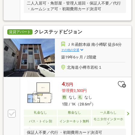
二人入居可・角部屋・管理人巡回・保証人不要／代行
・ルームシェア可・初期費用カード決済可
クレステッドピジョン
賃貸アパート
ＪＲ函館本線 南小樽駅 徒歩6分
その他の交通
築19年6ヶ月 / 2階建
北海道小樽市若松１
4
万円
管理費3,500円
なし
なし
2
1階 / 1K（28.6m
）
礼金なし
敷金なし
一人暮らし
モニタ付インターホ
バス・トイレ別
インターネット無料
ン
保証人不要／代行 ・初期費用カード決済可