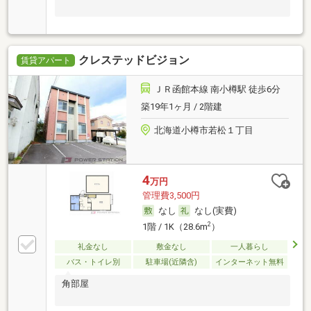
クレステッドビジョン
賃貸アパート
ＪＲ函館本線 南小樽駅 徒歩6分
築19年1ヶ月 / 2階建
北海道小樽市若松１丁目
4
万円
管理費3,500円
なし
なし(実費)
2
1階 / 1K（28.6m
）
礼金なし
敷金なし
一人暮らし
バス・トイレ別
駐車場(近隣含)
インターネット無料
角部屋