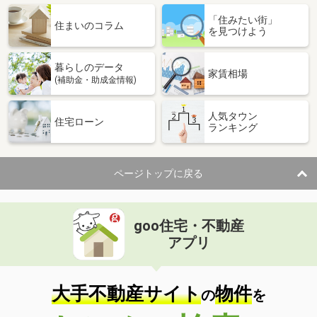
「住みたい街」
住まいのコラム
を見つけよう
暮らしのデータ
家賃相場
(補助金・助成金情報)
人気タウン
住宅ローン
ランキング
ページトップに戻る
goo住宅・不動産
アプリ
大手不動産サイト
物件
の
を