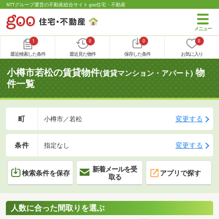
NTTグループ運営の不動産総合サイト goo住宅・不動産
1
0
0
0
最近検索した条件
最近見た物件
保存した条件
お気に入り
小樽市若松の賃貸物件
物
(賃貸マンション・アパート)
件一覧
町
変更する
小樽市／若松
条件
変更する
指定なし
新着メールを受
検索条件を保存
アプリで探す
取る
人数に合った間取りを選ぶ