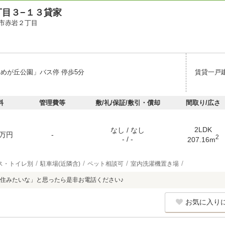
丁目３−１３貸家
市赤岩２丁目
もめが丘公園」バス停 停歩5分
賃貸一戸
料
管理費等
敷/礼/保証/敷引・償却
間取り/広さ
2LDK
なし / なし
万円
-
2
- / -
207.16m
ス・トイレ別
駐車場(近隣含)
ペット相談可
室内洗濯機置き場
住みたいな」と思ったら是非お電話ください♪
お気に入り