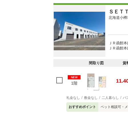
ＳＥＴ
北海道小樽
ＪＲ函館本線
ＪＲ函館本線
間取り図
賃
NEW
11.4
1階
礼金なし
敷金なし
二人暮らし
バ
おすすめポイント
ペット相談可・メ