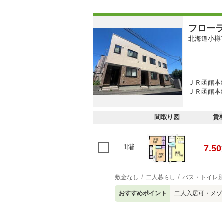
フロー
北海道小樽
ＪＲ函館本線
ＪＲ函館本線
間取り図
賃
1階
7.50
敷金なし
二人暮らし
バス・トイレ
おすすめポイント
二人入居可・メゾ