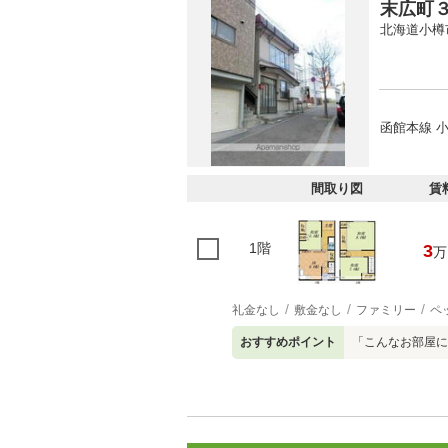
末広町
北海道小樽
函館本線 小
間取り図
賃
1階
3
万
礼金なし
敷金なし
ファミリー
ペ
おすすめポイント
「こんなお部屋に