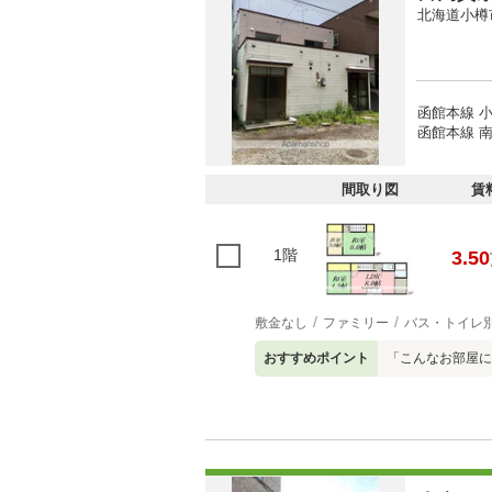
北海道小樽
函館本線 小
函館本線 南
間取り図
賃
1階
3.50
敷金なし
ファミリー
バス・トイレ
おすすめポイント
「こんなお部屋に