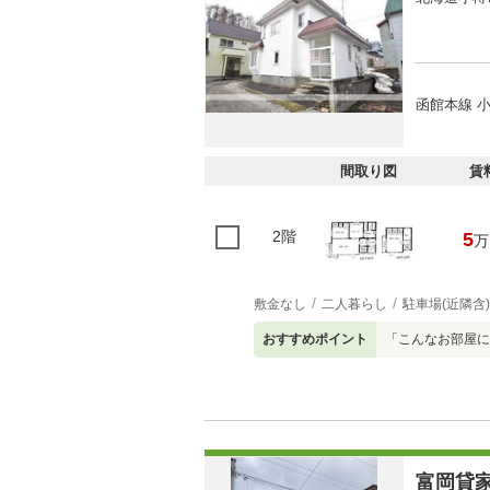
函館本線 小
間取り図
賃
2階
5
万
敷金なし
二人暮らし
駐車場(近隣含)
おすすめポイント
「こんなお部屋に
富岡貸