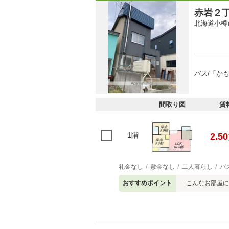
赤岩２
北海道小樽
バス/「か
間取り図
賃
1階
2.50
礼金なし
敷金なし
二人暮らし
バ
おすすめポイント
「こんなお部屋に