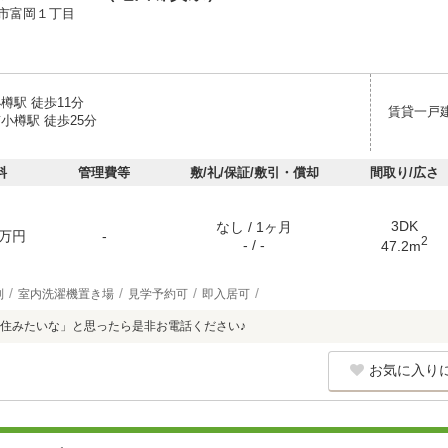
市富岡１丁目
樽駅 徒歩11分
賃貸一戸
小樽駅 徒歩25分
料
管理費等
敷/礼/保証/敷引・償却
間取り/広さ
3DK
なし / 1ヶ月
万円
-
2
- / -
47.2m
別
室内洗濯機置き場
見学予約可
即入居可
住みたいな」と思ったら是非お電話ください♪
お気に入り