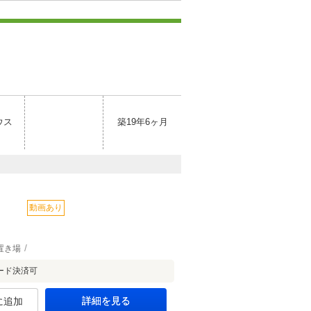
ウス
築19年6ヶ月
動画あり
置き場
ード決済可
詳細を見る
に追加