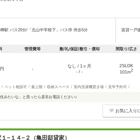
樽駅 バス20分/「北山中学校下」バス停 停歩5分
賃貸一戸
料
管理費等
敷/礼/保証/敷引・償却
間取り/広さ
2SLDK
なし / 1ヶ月
円
-
2
- / -
101m
ペット相談可
最上階
収納スペース
室内洗濯機置き場
見学予約可
住みたいな」と思ったら是非お電話ください♪
お気に入り
家１−１４−２（亀田邸貸家）