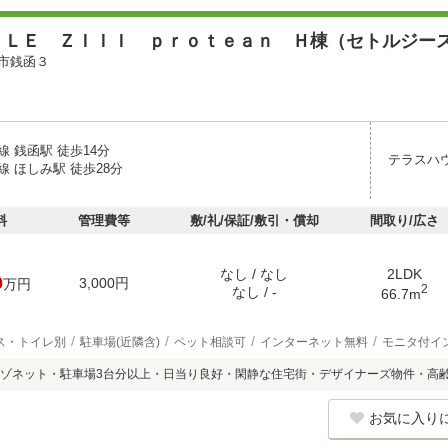
ＴＬＥ ＺＩＩＩ ｐｒｏｔｅａｎ Ｈ棟（セトルジー
市銭函３
 銭函駅 徒歩14分
テラスハ
 ほしみ駅 徒歩28分
料
管理費等
敷/礼/保証/敷引・償却
間取り/広さ
なし / なし
2LDK
0
3,000円
万円
2
なし / -
66.7m
ス・トイレ別
駐車場(近隣含)
ペット相談可
インターネット無料
モニタ付イ
ゾネット・駐車場3台分以上・日当り良好・閑静な住宅街・デザイナーズ物件・高
お気に入り