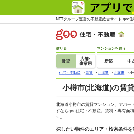
NTTグループ運営の不動産総合サイト goo
借りる
マンションを買う
店舗･
賃貸
新築
中
事業用
住宅・不動産
>
賃貸
>
北海道
>
北海道
>
小
小樽市(北海道)の賃
北海道小樽市の賃貸マンション、アパー
すならgoo住宅・不動産。賃料・専有面
す。
探したい物件のエリア・検索条件を