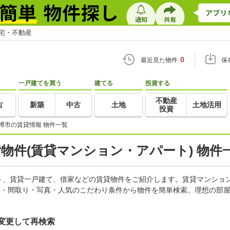
住宅・不動産
0
最近見た物件
保
一戸建てを買う
建てる
投資する
不動産
古
新築
中古
土地
土地活用
投資
樽市の賃貸情報 物件一覧
貸物件(賃貸マンション・アパート) 物件
ト、賃貸一戸建て、借家などの賃貸物件をご紹介します。賃貸マンショ
積・間取り・写真・人気のこだわり条件から物件を簡単検索。理想の部屋
変更して再検索