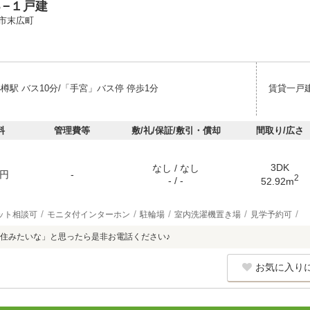
３−１戸建
市末広町
樽駅 バス10分/「手宮」バス停 停歩1分
賃貸一戸
料
管理費等
敷/礼/保証/敷引・償却
間取り/広さ
3DK
なし / なし
円
-
2
- / -
52.92m
ット相談可
モニタ付インターホン
駐輪場
室内洗濯機置き場
見学予約可
住みたいな」と思ったら是非お電話ください♪
お気に入り