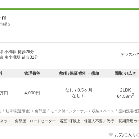
ラｍ
市緑２
 小樽駅 徒歩28分
テラスハ
 南小樽駅 徒歩31分
料
管理費等
敷/礼/保証/敷引・償却
間取り/広さ
なし / 0.5ヶ月
2LDK
4,000円
万円
2
なし / -
64.59m
別
駐車場(近隣含)
角部屋
モニタ付インターホン
収納スペース
室内洗濯機
ネット・角部屋・ロードヒーター・浴室1坪以上・保証人不要／代行 ・初期費用カ
お気に入り