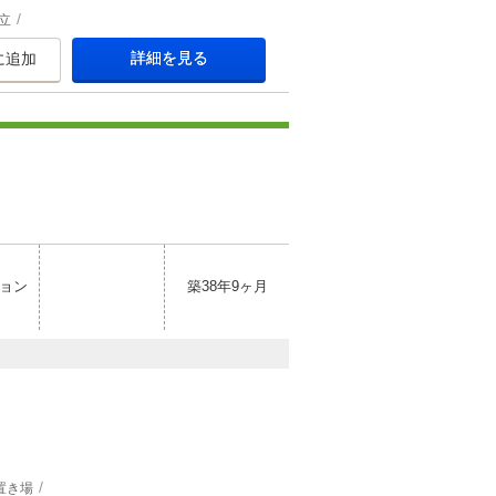
立
詳細を見る
に追加
ョン
築38年9ヶ月
置き場