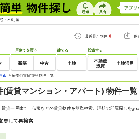
住宅・不動産
0
最近見た物件
保
一戸建てを買う
建てる
投資する
不動産
古
新築
中古
土地
土地活用
投資
樽市
>
長橋の賃貸情報 物件一覧
(賃貸マンション・アパート) 物件一覧
賃貸一戸建て、借家などの賃貸物件を簡単検索。理想の部屋探しをgo
変更して再検索