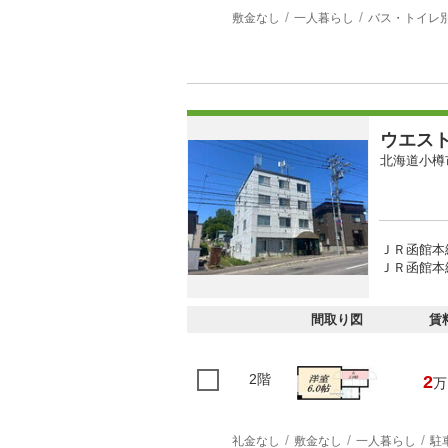
敷金なし
一人暮らし
バス・トイレ
ウエス
北海道小樽
ＪＲ函館本線
ＪＲ函館本線
間取り図
賃
2階
2
万
礼金なし
敷金なし
一人暮らし
駐