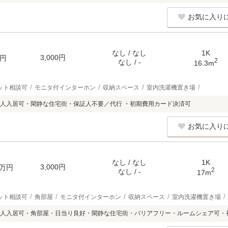
お気に入り
なし / なし
1K
3,000円
円
2
なし / -
16.3m
ット相談可
モニタ付インターホン
収納スペース
室内洗濯機置き場
人入居可・閑静な住宅街・保証人不要／代行 ・初期費用カード決済可
お気に入り
なし / なし
1K
3,000円
万円
2
なし / -
17m
ット相談可
角部屋
モニタ付インターホン
収納スペース
室内洗濯機置き場
人入居可・角部屋・日当り良好・閑静な住宅街・バリアフリー・ルームシェア可・