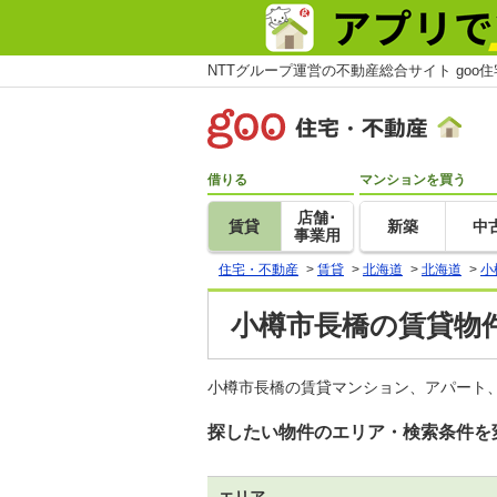
NTTグループ運営の不動産総合サイト goo
借りる
マンションを買う
店舗･
賃貸
新築
中
事業用
住宅・不動産
>
賃貸
>
北海道
>
北海道
>
小
小樽市長橋の賃貸物件
小樽市長橋の賃貸マンション、アパート、
探したい物件のエリア・検索条件を