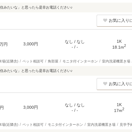
住みたいな」と思ったら是非お電話ください♪
お気に入り
1K
なし / なし
3,000円
万円
2
- / -
18.1m
車場(近隣含)
ペット相談可
角部屋
モニタ付インターホン
室内洗濯機置き場
住みたいな」と思ったら是非お電話ください♪
お気に入り
1K
なし / なし
3,000円
円
2
- / -
17m
車場(近隣含)
ペット相談可
モニタ付インターホン
室内洗濯機置き場
見学予