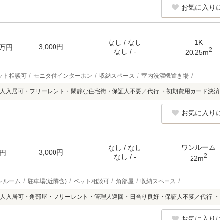
お気に入り
なし / なし
1K
3,000円
万円
2
なし / -
20.25m
ット相談可
モニタ付インターホン
収納スペース
室内洗濯機置き場
人入居可・フリーレント・閑静な住宅街・保証人不要／代行 ・初期費用カード決済
お気に入り
ワンルーム
なし / なし
3,000円
円
2
なし / -
22m
ンルーム
駐車場(近隣含)
ペット相談可
角部屋
収納スペース
人入居可・角部屋・フリーレント・管理人巡回・日当り良好・保証人不要／代行 
お気に入り