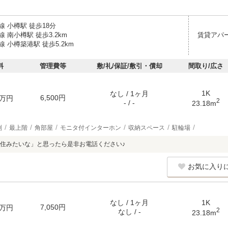
 小樽駅 徒歩18分
 南小樽駅 徒歩3.2km
賃貸アパ
 小樽築港駅 徒歩5.2km
料
管理費等
敷/礼/保証/敷引・償却
間取り/広さ
1K
なし / 1ヶ月
6,500円
万円
2
- / -
23.18m
別
最上階
角部屋
モニタ付インターホン
収納スペース
駐輪場
住みたいな」と思ったら是非お電話ください♪
お気に入り
なし / 1ヶ月
1K
7,050円
万円
2
なし / -
23.18m