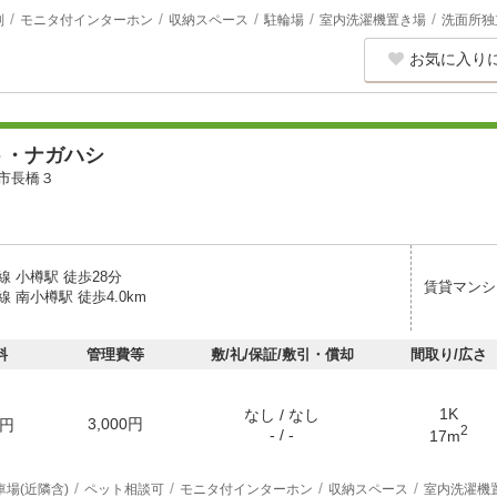
別
モニタ付インターホン
収納スペース
駐輪場
室内洗濯機置き場
洗面所独
お気に入り
ト・ナガハシ
市長橋３
 小樽駅 徒歩28分
賃貸マンシ
 南小樽駅 徒歩4.0km
料
管理費等
敷/礼/保証/敷引・償却
間取り/広さ
1K
なし / なし
3,000円
円
2
- / -
17m
車場(近隣含)
ペット相談可
モニタ付インターホン
収納スペース
室内洗濯機