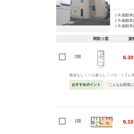
ＪＲ函館本線
ＪＲ函館本線
ＪＲ函館本線
間取り図
賃
2階
6.30
敷金なし
一人暮らし
バス・トイレ
おすすめポイント
「こんなお部屋に
1階
6.10