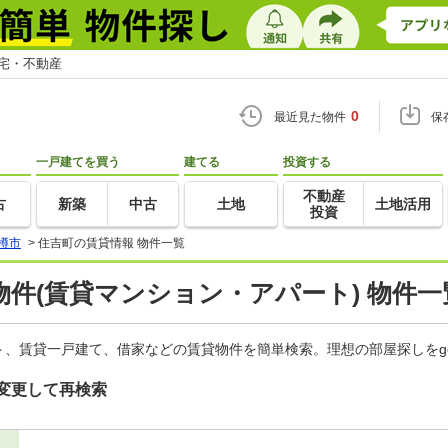
住宅・不動産
0
最近見た物件
保
一戸建てを買う
建てる
投資する
不動産
古
新築
中古
土地
土地活用
投資
樽市
>
住吉町の賃貸情報 物件一覧
件(賃貸マンション・アパート) 物件一
、賃貸一戸建て、借家などの賃貸物件を簡単検索。理想の部屋探しをg
変更して再検索