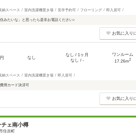
収納スペース
室内洗濯機置き場
見学予約可
フローリング
即入居可
住みたいな」と思ったら是非お電話ください♪
お気に入り
ワンルーム
なし / 1ヶ月
なし
円
2
なし / -
17.26m
収納スペース
室内洗濯機置き場
即入居可
費用カード決済可
お気に入り
ーチェ南小樽
市住吉町