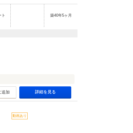
ート
築40年5ヶ月
詳細を見る
に追加
動画あり