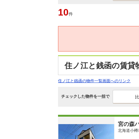
10
件
住ノ江と銭函の賃貸
住ノ江と銭函の物件一覧画面へのリンク
チェックした物件を一括で
宮の森
北海道小樽