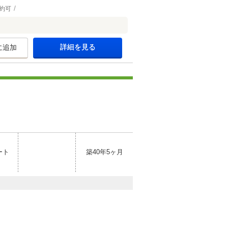
約可
詳細を見る
に追加
ート
築40年5ヶ月