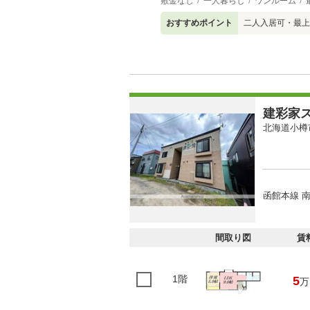
敷金なし
一人暮らし
ワンルーム
おすすめポイント
二人入居可・最上
建彩家
北海道小樽
函館本線 南
間取り図
賃
1階
5
万