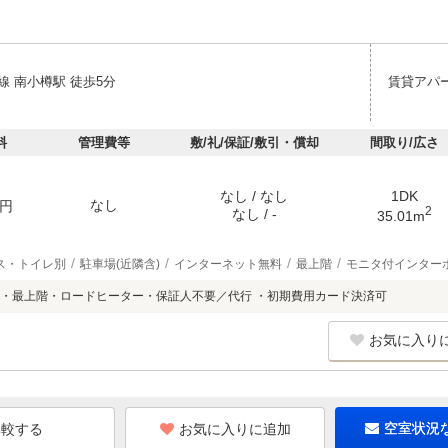
線 南小樽駅 徒歩5分
賃貸アパ
料
管理費等
敷/礼/保証/敷引・償却
間取り/広さ
なし / なし
1DK
なし
円
2
なし / -
35.01m
ス・トイレ別
駐車場(近隣含)
インターネット無料
最上階
モニタ付インター
・最上階・ロードヒーター・保証人不要／代行 ・初期費用カード決済可
お気に入り
お気に入りに追加
空室状況