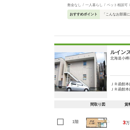
敷金なし
一人暮らし
ペット相談可
おすすめポイント
「こんなお部屋に
ルイン
北海道小樽
ＪＲ函館本
ＪＲ函館本線
間取り図
賃
1階
3
万