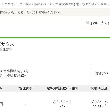
モニタ付インターホン
収納スペース
室内洗濯機置き場
洗面所独立
見学予
住みたいな」と思ったら是非お電話ください♪
お気に入り
ズサウス
市住吉町
線 南小樽駅 徒歩4分
賃貸アパ
 小樽駅 徒歩22分
料
管理費等
敷/礼/保証/敷引・償却
間取り/広さ
ワンルーム
なし / 1ヶ月
円
-
2
- / -
20.25m