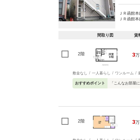
ＪＲ函館本
ＪＲ函館本線
間取り図
賃
2階
3
万
敷金なし
一人暮らし
ワンルーム
おすすめポイント
「こんなお部屋に
2階
3
万