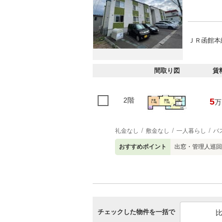
ＪＲ函館本
間取り図
賃
2階
5
万
礼金なし
敷金なし
一人暮らし
バ
おすすめポイント
出窓・管理人巡回
チェックした物件を一括で