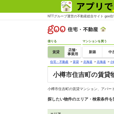
NTTグループ運営の不動産総合サイト goo
借りる
マンションを買う
店舗･
賃貸
新築
中
事業用
住宅・不動産
>
賃貸
>
北海道
>
北海道
>
小
小樽市住吉町の賃貸物
小樽市住吉町の賃貸マンション、アパート
探したい物件のエリア・検索条件を