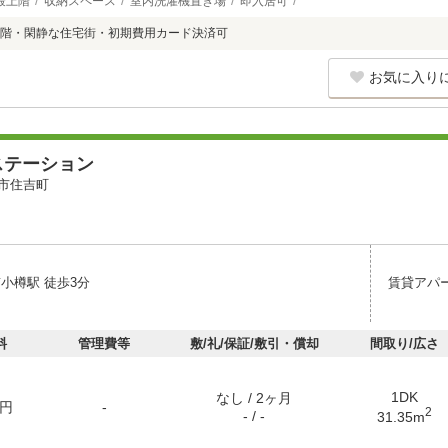
最上階
収納スペース
室内洗濯機置き場
即入居可
階・閑静な住宅街・初期費用カード決済可
お気に入り
ステーション
市住吉町
小樽駅 徒歩3分
賃貸アパ
料
管理費等
敷/礼/保証/敷引・償却
間取り/広さ
1DK
なし / 2ヶ月
円
-
2
- / -
31.35m