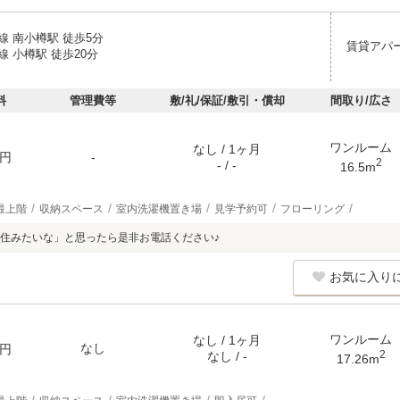
線 南小樽駅 徒歩5分
賃貸アパ
 小樽駅 徒歩20分
料
管理費等
敷/礼/保証/敷引・償却
間取り/広さ
ワンルーム
なし / 1ヶ月
円
-
2
- / -
16.5m
最上階
収納スペース
室内洗濯機置き場
見学予約可
フローリング
住みたいな」と思ったら是非お電話ください♪
お気に入り
ワンルーム
なし / 1ヶ月
なし
円
2
なし / -
17.26m