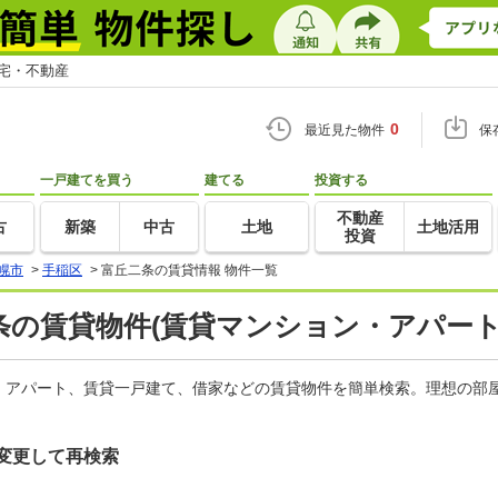
住宅・不動産
0
最近見た物件
保
一戸建てを買う
建てる
投資する
不動産
古
新築
中古
土地
土地活用
投資
幌市
>
手稲区
>
富丘二条の賃貸情報 物件一覧
の賃貸物件(賃貸マンション・アパート
、アパート、賃貸一戸建て、借家などの賃貸物件を簡単検索。理想の部屋
変更して再検索