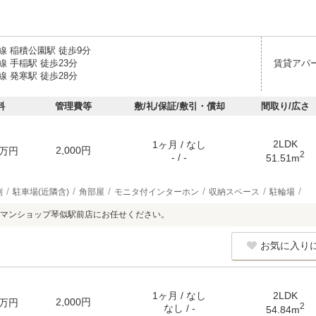
線 稲積公園駅 徒歩9分
 手稲駅 徒歩23分
賃貸アパ
 発寒駅 徒歩28分
料
管理費等
敷/礼/保証/敷引・償却
間取り/広さ
2LDK
1ヶ月 / なし
2,000円
万円
2
- / -
51.51m
別
駐車場(近隣含)
角部屋
モニタ付インターホン
収納スペース
駐輪場
マンショップ琴似駅前店にお任せください。
お気に入り
1ヶ月 / なし
2LDK
2,000円
万円
2
なし / -
54.84m