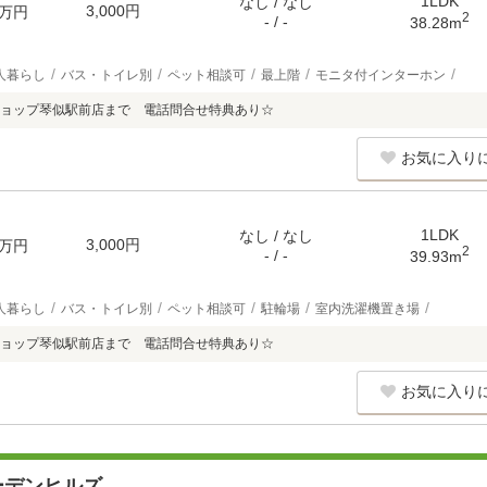
1LDK
なし / なし
3,000円
万円
2
- / -
38.28m
人暮らし
バス・トイレ別
ペット相談可
最上階
モニタ付インターホン
ョップ琴似駅前店まで 電話問合せ特典あり☆
お気に入り
1LDK
なし / なし
3,000円
万円
2
- / -
39.93m
人暮らし
バス・トイレ別
ペット相談可
駐輪場
室内洗濯機置き場
ョップ琴似駅前店まで 電話問合せ特典あり☆
お気に入り
ーデンヒルズ