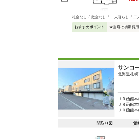
礼金なし
敷金なし
一人暮らし
二
おすすめポイント
★当店は初期費用
サンコ
北海道札幌
ＪＲ函館本線
ＪＲ函館本線
ＪＲ函館本線
間取り図
賃