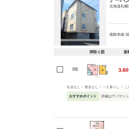
アーバ
北海道札幌
函館本線 稲
間取り図
賃
3階
3.60
礼金なし
敷金なし
一人暮らし
二
おすすめポイント
詳細はアパマンシ