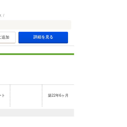
ス
詳細を見る
に追加
ート
築22年6ヶ月