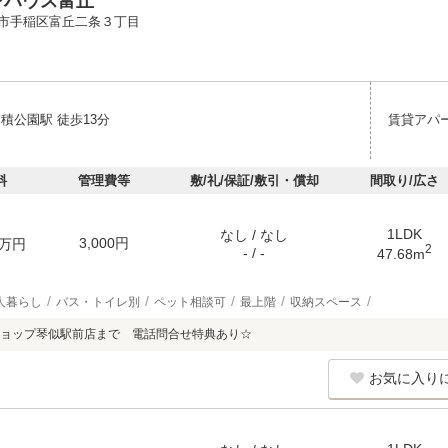
ンハウス富丘
市手稲区富丘二条３丁目
積公園駅 徒歩13分
賃貸アパ
料
管理費等
敷/礼/保証/敷引・償却
間取り/広さ
1LDK
なし / なし
3,000円
万円
2
- / -
47.68m
人暮らし
バス・トイレ別
ペット相談可
最上階
収納スペース
ョップ琴似駅前店まで 電話問合せ特典あり☆
お気に入り