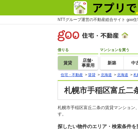
NTTグループ運営の不動産総合サイト goo
借りる
マンションを買う
店舗･
賃貸
新築
中
事業用
住宅・不動産
>
賃貸
>
北海道
>
北海道
>
札
札幌市手稲区富丘二条
札幌市手稲区富丘二条の賃貸マンション
す。
探したい物件のエリア・検索条件を