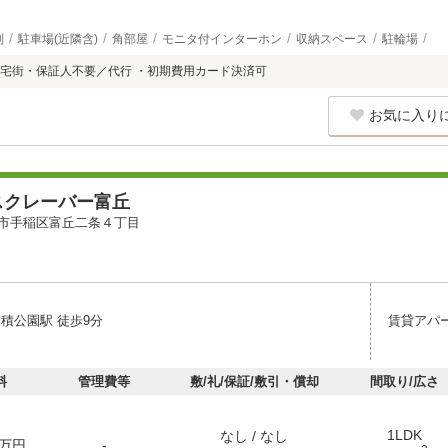
別
駐車場(近隣含)
角部屋
モニタ付インターホン
収納スペース
駐輪場
宅街・保証人不要／代行 ・初期費用カード決済可
お気に入り
スクレーバー富丘
市手稲区富丘二条４丁目
稲積公園駅 徒歩9分
賃貸アパ
料
管理費等
敷/礼/保証/敷引・償却
間取り/広さ
1LDK
なし / なし
万円
-