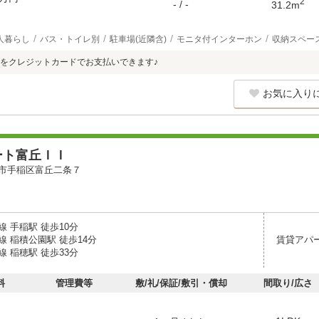
2
- / -
31.2m
人暮らし
バス・トイレ別
駐車場(近隣含)
モニタ付インターホン
収納スペー
をクレジットカードでお支払いできます♪
お気に入り
ート富丘ＩＩ
市手稲区富丘二条７
 手稲駅 徒歩10分
 稲積公園駅 徒歩14分
賃貸アパ
 稲穂駅 徒歩33分
料
管理費等
敷/礼/保証/敷引・償却
間取り/広さ