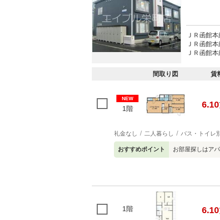
ＪＲ函館本
ＪＲ函館本線
ＪＲ函館本線
間取り図
賃
NEW
6.10
1階
礼金なし
二人暮らし
バス・トイレ
おすすめポイント
お部屋探しはアパ
1階
6.10