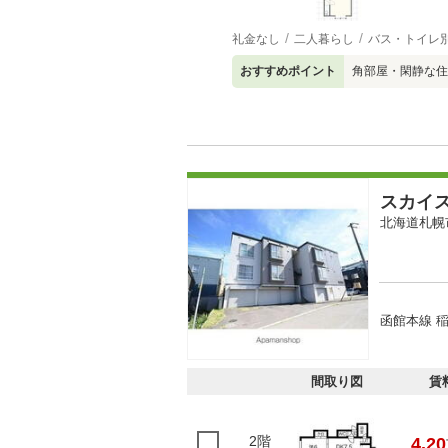
礼金なし
二人暮らし
バス・トイレ
おすすめポイント
角部屋・閑静な住
スカイ
北海道札幌
函館本線 
間取り図
賃
2階
4.20