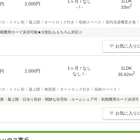
1LDK
1ヶ月 / なし
2,000円
円
2
- / -
33m
バス・トイレ別
最上階
オートロック付き
収納スペース
室内洗濯機置き場
期費用カード決済可能★分割払ももちろん対応☆
お気に入り
1ヶ月 / なし
1LDK
2,000円
円
2
なし / -
35.62m
バス・トイレ別
最上階
角部屋
オートロック付き
収納スペース
屋・最上階・日当り良好・閑静な住宅街・ルームシェア可・初期費用カード決済可
お気に入り