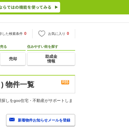
0
0
存した検索条件
お気に入り
売る
住みやすい街を探す
助成金
売却
情報
) 物件一覧
探しをgoo住宅・不動産がサポートしま