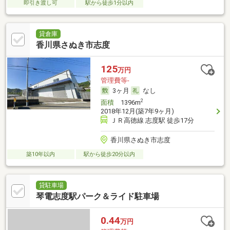
即引き渡し可
駅から徒歩1分以内
貸倉庫
香川県さぬき市志度
125
万円
管理費等-
3ヶ月
なし
2
面積
1396m
2018年12月(築7年9ヶ月)
ＪＲ高徳線 志度駅 徒歩17分
香川県さぬき市志度
築10年以内
駅から徒歩20分以内
貸駐車場
琴電志度駅パーク＆ライド駐車場
0.44
万円