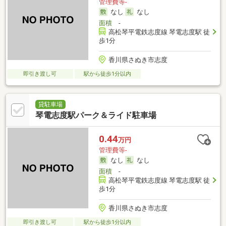
管理費等-
なし
なし
面積
-
高松琴平電鉄志度線 琴電志度駅 徒
歩1分
香川県さぬき市志度
即引き渡し可
駅から徒歩1分以内
貸駐車場
琴電志度駅パーク＆ライド駐車場
0.44
万円
管理費等-
なし
なし
面積
-
高松琴平電鉄志度線 琴電志度駅 徒
歩1分
香川県さぬき市志度
即引き渡し可
駅から徒歩1分以内