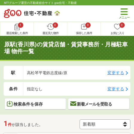
NTTグループ運営の不動産総合サイト goo住宅・不動産
1
0
0
0
最近検索した条件
最近見た物件
保存した条件
お気に入り
原駅(香川県)の賃貸店舗・賃貸事務所・月極駐車
場 物件一覧
駅
変更する
高松琴平電鉄志度線/原
条件
変更する
指定なし
検索条件を保存
新着メールを受取る
1
件
が該当しました。