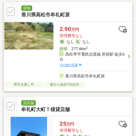
貸地
香川県高松市牟礼町原
2.90
万円
管理費等なし
なし
なし
2
面積
277.46m
高松琴平電鉄志度線 房前駅 徒歩6
分
その他の交通
香川県高松市牟礼町原
即引き渡し可
駅から徒歩7分以内
貸店舗
牟礼町大町Ｔ様貸店舗
25
万円
管理費等なし