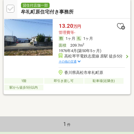
貸住付店舗一部
牟礼町原住宅付き事務所
13.20
万円
管理費等-
1ヶ月
1ヶ月
2
面積
209.7m
1976年4月(築50年5ヶ月)
高松琴平電鉄志度線 原駅 徒歩5分
その他の交通
香川県高松市牟礼町原
1階
即引き渡し可
駐車場(近隣含)
駅から徒歩5分以内
1
件