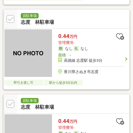
貸駐車場
志度 林駐車場
0.44
万円
管理費等-
なし
なし
面積
-
高徳線 志度駅 徒歩3分
香川県さぬき市志度
即引き渡し可
駅から徒歩5分以内
貸駐車場
志度 林駐車場
0.44
万円
管理費等-