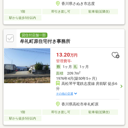
香川県さぬき市志度
1階
即引き渡し可
駐車場(近隣含)
駅から徒歩5分以内
貸住付店舗一部
牟礼町原住宅付き事務所
13.20
万円
管理費等-
1ヶ月
1ヶ月
2
面積
209.7m
1976年4月(築50年5ヶ月)
高松琴平電鉄志度線 房前駅 徒歩6
分
その他の交通
香川県高松市牟礼町原
1階
即引き渡し可
駐車場(近隣含)
駅から徒歩5分以内