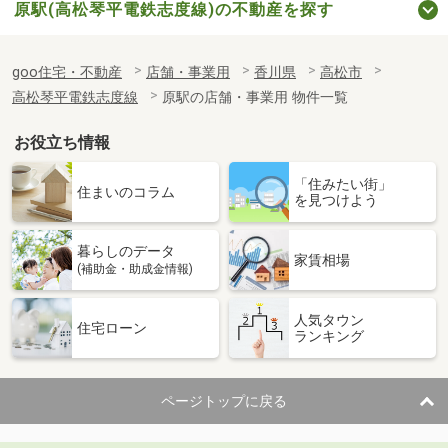
原駅(高松琴平電鉄志度線)の不動産を探す
goo住宅・不動産
店舗・事業用
香川県
高松市
高松琴平電鉄志度線
原駅の店舗・事業用 物件一覧
お役立ち情報
「住みたい街」
住まいのコラム
を見つけよう
暮らしのデータ
家賃相場
(補助金・助成金情報)
人気タウン
住宅ローン
ランキング
ページトップに戻る