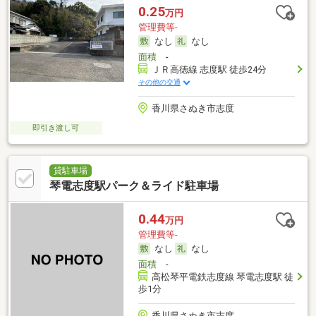
0.25
万円
管理費等-
なし
なし
面積
-
ＪＲ高徳線 志度駅 徒歩24分
その他の交通
香川県さぬき市志度
即引き渡し可
貸駐車場
琴電志度駅パーク＆ライド駐車場
0.44
万円
管理費等-
なし
なし
面積
-
高松琴平電鉄志度線 琴電志度駅 徒
歩1分
香川県さぬき市志度