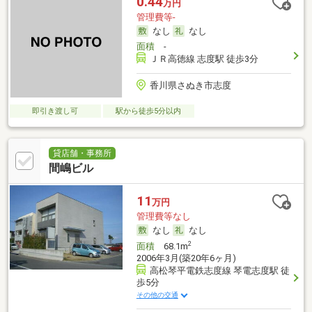
0.44
万円
管理費等-
なし
なし
面積
-
ＪＲ高徳線 志度駅 徒歩3分
香川県さぬき市志度
即引き渡し可
駅から徒歩5分以内
貸店舗・事務所
間嶋ビル
11
万円
管理費等なし
なし
なし
2
面積
68.1m
2006年3月(築20年6ヶ月)
高松琴平電鉄志度線 琴電志度駅 徒
歩5分
その他の交通