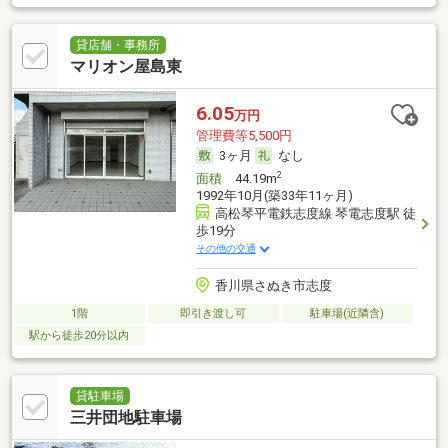
貸店舗・事務所
マリオン屋島東
6.05
万円
管理費等5,500円
3ヶ月
なし
2
面積
44.19m
1992年10月(築33年11ヶ月)
高松琴平電鉄志度線 琴電志度駅 徒
歩19分
その他の交通
香川県さぬき市志度
1階
即引き渡し可
駐車場(近隣含)
駅から徒歩20分以内
貸駐車場
三井団地駐車場