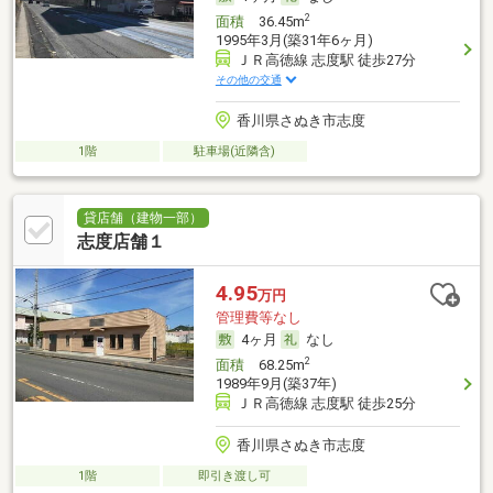
2
面積
36.45m
1995年3月(築31年6ヶ月)
ＪＲ高徳線 志度駅 徒歩27分
その他の交通
香川県さぬき市志度
1階
駐車場(近隣含)
貸店舗（建物一部）
志度店舗１
4.95
万円
管理費等なし
4ヶ月
なし
2
面積
68.25m
1989年9月(築37年)
ＪＲ高徳線 志度駅 徒歩25分
香川県さぬき市志度
1階
即引き渡し可