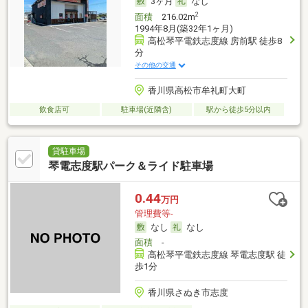
3ヶ月
なし
2
面積
216.02m
1994年8月(築32年1ヶ月)
高松琴平電鉄志度線 房前駅 徒歩8
分
その他の交通
香川県高松市牟礼町大町
飲食店可
駐車場(近隣含)
駅から徒歩5分以内
貸駐車場
琴電志度駅パーク＆ライド駐車場
0.44
万円
管理費等-
なし
なし
面積
-
高松琴平電鉄志度線 琴電志度駅 徒
歩1分
香川県さぬき市志度