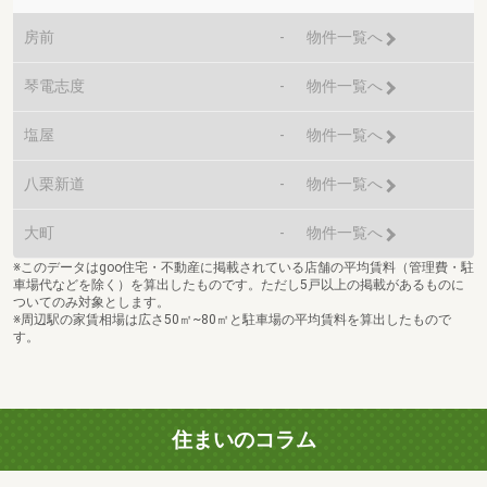
房前
-
物件一覧へ
琴電志度
-
物件一覧へ
塩屋
-
物件一覧へ
八栗新道
-
物件一覧へ
大町
-
物件一覧へ
※このデータはgoo住宅・不動産に掲載されている店舗の平均賃料（管理費・駐
車場代などを除く）を算出したものです。ただし5戸以上の掲載があるものに
ついてのみ対象とします。
※周辺駅の家賃相場は広さ50㎡~80㎡と駐車場の平均賃料を算出したもので
す。
住まいのコラム