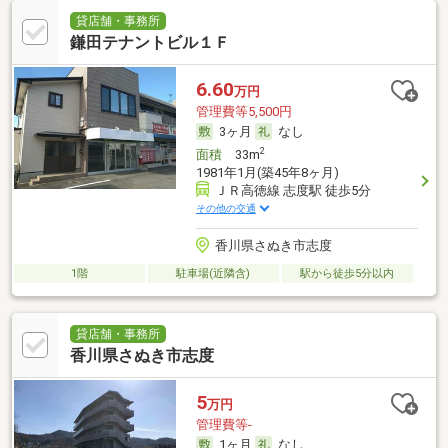
貸店舗・事務所
鎌田テナントビル１Ｆ
6.60
万円
管理費等5,500円
3ヶ月
なし
2
面積
33m
1981年1月(築45年8ヶ月)
ＪＲ高徳線 志度駅 徒歩5分
その他の交通
香川県さぬき市志度
1階
駐車場(近隣含)
駅から徒歩5分以内
貸店舗・事務所
香川県さぬき市志度
5
万円
管理費等-
1ヶ月
なし