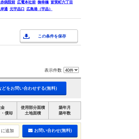
日赤病院前
広電本社前
御幸橋
皆実町六丁目
海岸通
元宇品口
広島港（宇品）
この条件を保存
表示件数
などをお問い合わせする(無料)
敷金
使用部分面積
築年月
引・償却
土地面積
築年数
お問い合わせ(無料)
りに追加