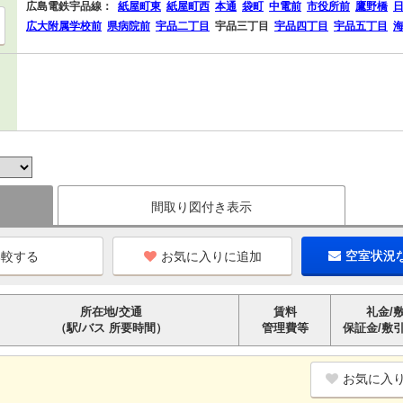
広島電鉄宇品線：
紙屋町東
紙屋町西
本通
袋町
中電前
市役所前
鷹野橋
広大附属学校前
県病院前
宇品二丁目
宇品三丁目
宇品四丁目
宇品五丁目
間取り図付き表示
お気に入りに追加
空室状況
所在地/交通
賃料
礼金/
（駅/バス 所要時間）
管理費等
保証金/敷
お気に入