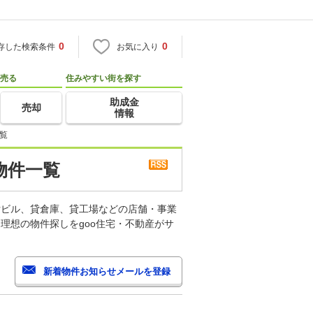
0
0
存した検索条件
お気に入り
売る
住みやすい街を探す
助成金
売却
情報
覧
物件一覧
貸ビル、貸倉庫、貸工場などの店舗・事業
理想の物件探しをgoo住宅・不動産がサ