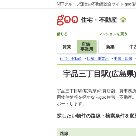
NTTグループ運営の不動産総合サイト goo
借りる
マンションを買う
店舗･
賃貸
新築
中
事業用
住宅・不動産
>
店舗・事業用
>
中国・四国
宇品三丁目駅(広島県
宇品三丁目駅(広島県)の貸店舗、貸事
用物件情報を探すならgoo住宅・不動産
ポートします。
探したい物件の路線・検索条件を変
路線