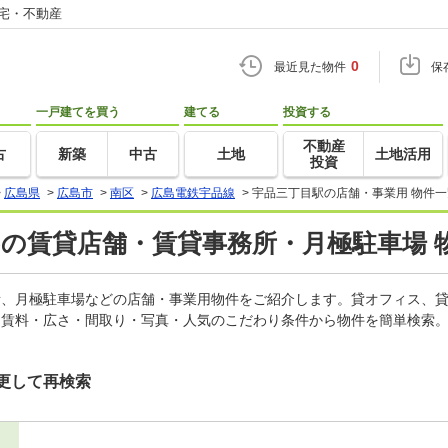
住宅・不動産
0
最近見た物件
保
一戸建てを買う
建てる
投資する
不動産
古
新築
中古
土地
土地活用
投資
>
広島県
>
広島市
>
南区
>
広島電鉄宇品線
>
宇品三丁目駅の店舗・事業用 物件一
)の賃貸店舗・賃貸事務所・月極駐車場 
務所、月極駐車場などの店舗・事業用物件をご紹介します。貸オフィス、
。賃料・広さ・間取り・写真・人気のこだわり条件から物件を簡単検索。
更して再検索