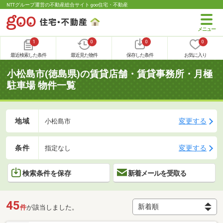
NTTグループ運営の不動産総合サイト goo住宅・不動産
1
0
0
0
最近検索した条件
最近見た物件
保存した条件
お気に入り
小松島市(徳島県)の賃貸店舗・賃貸事務所・月極
駐車場 物件一覧
地域
変更する
小松島市
条件
変更する
指定なし
検索条件を保存
新着メールを受取る
45
件
が該当しました。