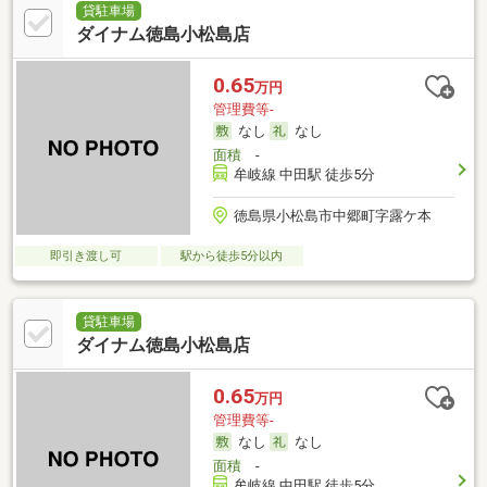
貸駐車場
ダイナム徳島小松島店
0.65
万円
管理費等-
なし
なし
面積
-
牟岐線 中田駅 徒歩5分
徳島県小松島市中郷町字露ケ本
即引き渡し可
駅から徒歩5分以内
貸駐車場
ダイナム徳島小松島店
0.65
万円
管理費等-
なし
なし
面積
-
牟岐線 中田駅 徒歩5分