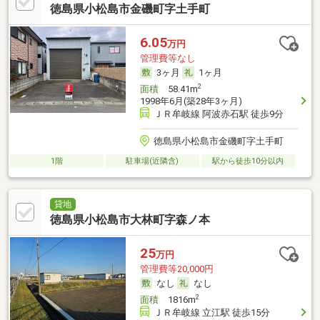
徳島県小松島市金磯町字土手町
6.05
万円
管理費等なし
3ヶ月
1ヶ月
2
面積
58.41m
1998年6月(築28年3ヶ月)
ＪＲ牟岐線 阿波赤石駅 徒歩9分
徳島県小松島市金磯町字土手町
1階
駐車場(近隣含)
駅から徒歩10分以内
貸地
徳島県小松島市大林町字森ノ本
25
万円
管理費等20,000円
なし
なし
2
面積
1816m
ＪＲ牟岐線 立江駅 徒歩15分