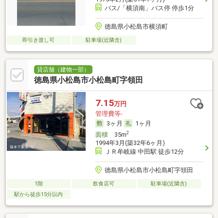
バス/「横須南」バス停 停歩1分
徳島県小松島市横須町
即引き渡し可
駐車場(近隣含)
貸店舗（建物一部）
徳島県小松島市小松島町字領田
7.15
万円
管理費等-
3ヶ月
1ヶ月
2
面積
35m
1994年3月(築32年6ヶ月)
ＪＲ牟岐線 中田駅 徒歩12分
徳島県小松島市小松島町字領田
1階
飲食店可
駐車場(近隣含)
駅から徒歩15分以内