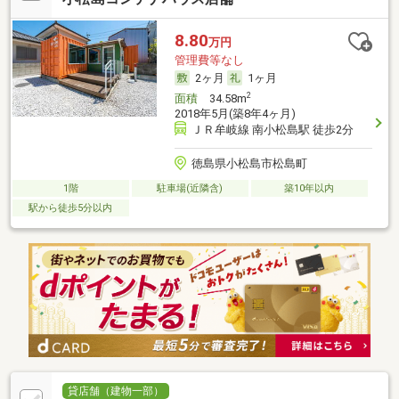
8.80
万円
管理費等なし
2ヶ月
1ヶ月
2
面積
34.58m
2018年5月(築8年4ヶ月)
ＪＲ牟岐線 南小松島駅 徒歩2分
徳島県小松島市松島町
1階
駐車場(近隣含)
築10年以内
駅から徒歩5分以内
貸店舗（建物一部）