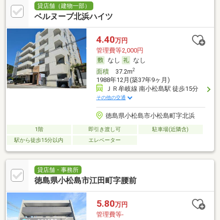
貸店舗（建物一部）
ベルヌーブ北浜ハイツ
4.40
万円
管理費等2,000円
なし
なし
2
面積
37.2m
1988年12月(築37年9ヶ月)
ＪＲ牟岐線 南小松島駅 徒歩15分
その他の交通
徳島県小松島市小松島町字北浜
1階
即引き渡し可
駐車場(近隣含)
駅から徒歩15分以内
エレベーター
貸店舗・事務所
徳島県小松島市江田町字腰前
5.80
万円
管理費等-