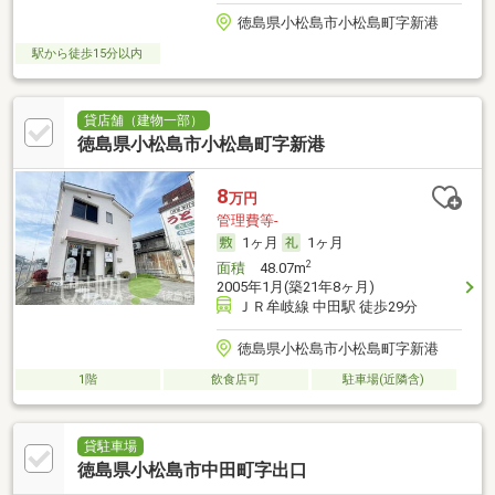
徳島県小松島市小松島町字新港
駅から徒歩15分以内
貸店舗（建物一部）
徳島県小松島市小松島町字新港
8
万円
管理費等-
1ヶ月
1ヶ月
2
面積
48.07m
2005年1月(築21年8ヶ月)
ＪＲ牟岐線 中田駅 徒歩29分
徳島県小松島市小松島町字新港
1階
飲食店可
駐車場(近隣含)
貸駐車場
徳島県小松島市中田町字出口