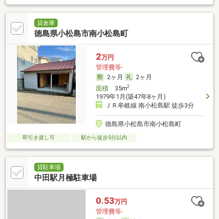
貸倉庫
徳島県小松島市南小松島町
2
万円
管理費等-
2ヶ月
2ヶ月
2
面積
35m
1979年1月(築47年8ヶ月)
ＪＲ牟岐線 南小松島駅 徒歩3分
徳島県小松島市南小松島町
即引き渡し可
駅から徒歩5分以内
貸駐車場
中田駅月極駐車場
0.53
万円
管理費等-