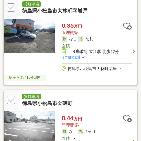
貸駐車場
徳島県小松島市大林町字岩戸
0.35
万円
管理費等-
なし
なし
面積
-
ＪＲ牟岐線 立江駅 徒歩12分
その他の交通
徳島県小松島市大林町字岩戸
駅から徒歩15分以内
貸駐車場
徳島県小松島市金磯町
0.44
万円
管理費等-
なし
1ヶ月
面積
-