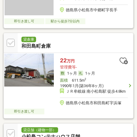
徳島県小松島市中郷町字長手
即引き渡し可
駅から徒歩7分以内
貸倉庫
和田島町倉庫
22
万円
管理費等-
1ヶ月
1ヶ月
2
面積
611.5m
1990年1月(築36年8ヶ月)
ＪＲ牟岐線 南小松島駅 徒歩4.8km
徳島県小松島市和田島町字浜塚
即引き渡し可
貸店舗（建物一部）
小松島コンテナハウス店舗