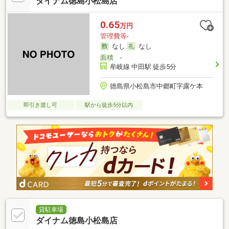
ダイナム徳島小松島店
0.65
万円
管理費等-
なし
なし
面積
-
牟岐線 中田駅 徒歩5分
徳島県小松島市中郷町字露ケ本
即引き渡し可
駅から徒歩5分以内
貸駐車場
ダイナム徳島小松島店