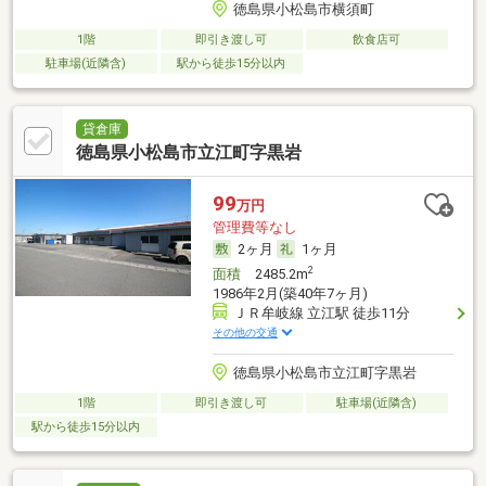
徳島県小松島市横須町
1階
即引き渡し可
飲食店可
駐車場(近隣含)
駅から徒歩15分以内
貸倉庫
徳島県小松島市立江町字黒岩
99
万円
管理費等なし
2ヶ月
1ヶ月
2
面積
2485.2m
1986年2月(築40年7ヶ月)
ＪＲ牟岐線 立江駅 徒歩11分
その他の交通
徳島県小松島市立江町字黒岩
1階
即引き渡し可
駐車場(近隣含)
駅から徒歩15分以内