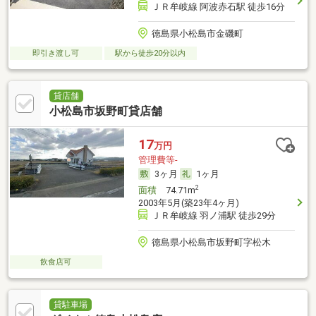
ＪＲ牟岐線 阿波赤石駅 徒歩16分
徳島県小松島市金磯町
即引き渡し可
駅から徒歩20分以内
貸店舗
小松島市坂野町貸店舗
17
万円
管理費等-
3ヶ月
1ヶ月
2
面積
74.71m
2003年5月(築23年4ヶ月)
ＪＲ牟岐線 羽ノ浦駅 徒歩29分
徳島県小松島市坂野町字松木
飲食店可
貸駐車場