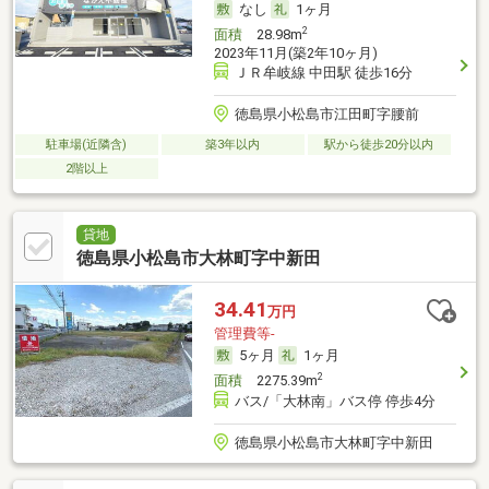
なし
1ヶ月
2
面積
28.98m
2023年11月(築2年10ヶ月)
ＪＲ牟岐線 中田駅 徒歩16分
徳島県小松島市江田町字腰前
駐車場(近隣含)
築3年以内
駅から徒歩20分以内
2階以上
貸地
徳島県小松島市大林町字中新田
34.41
万円
管理費等-
5ヶ月
1ヶ月
2
面積
2275.39m
バス/「大林南」バス停 停歩4分
徳島県小松島市大林町字中新田