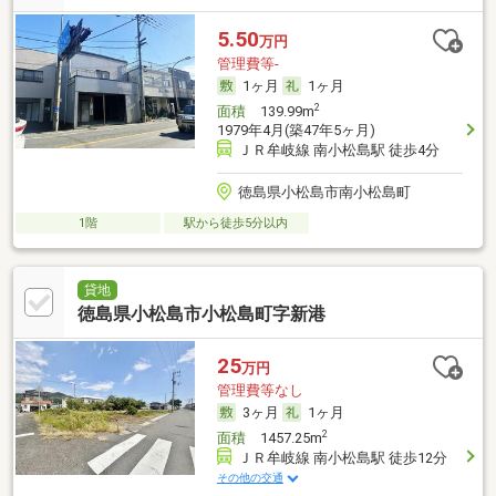
5.50
万円
管理費等-
1ヶ月
1ヶ月
2
面積
139.99m
1979年4月(築47年5ヶ月)
ＪＲ牟岐線 南小松島駅 徒歩4分
徳島県小松島市南小松島町
1階
駅から徒歩5分以内
貸地
徳島県小松島市小松島町字新港
25
万円
管理費等なし
3ヶ月
1ヶ月
2
面積
1457.25m
ＪＲ牟岐線 南小松島駅 徒歩12分
その他の交通