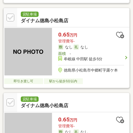
貸駐車場
ダイナム徳島小松島店
0.65
万円
管理費等-
なし
なし
面積
-
牟岐線 中田駅 徒歩5分
徳島県小松島市中郷町字露ケ本
即引き渡し可
駅から徒歩5分以内
貸駐車場
ダイナム徳島小松島店
0.65
万円
管理費等-
なし
なし