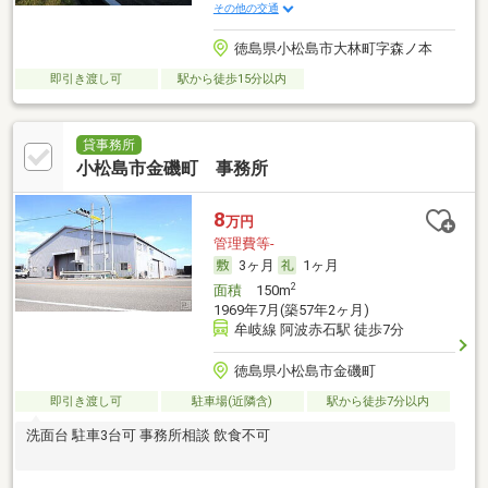
その他の交通
徳島県小松島市大林町字森ノ本
即引き渡し可
駅から徒歩15分以内
貸事務所
小松島市金磯町 事務所
8
万円
管理費等-
3ヶ月
1ヶ月
2
面積
150m
1969年7月(築57年2ヶ月)
牟岐線 阿波赤石駅 徒歩7分
徳島県小松島市金磯町
即引き渡し可
駐車場(近隣含)
駅から徒歩7分以内
洗面台 駐車3台可 事務所相談 飲食不可