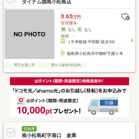
ダイナム徳島小松島店
0.65
万円
管理費等-
なし
なし
面積
-
ＪＲ牟岐線 中田駅 徒歩5分
徳島県小松島市中郷町字露ケ本
即引き渡し可
駅から徒歩5分以内
貸倉庫
南小松島町字港口 倉庫