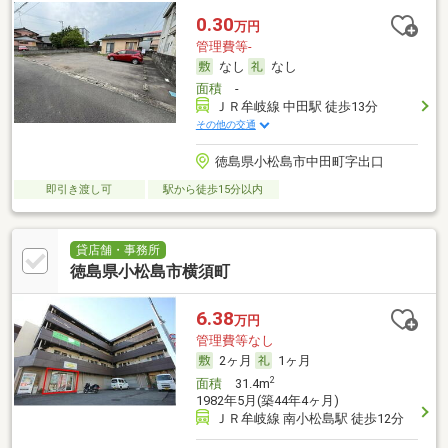
0.30
万円
管理費等-
なし
なし
面積
-
ＪＲ牟岐線 中田駅 徒歩13分
その他の交通
徳島県小松島市中田町字出口
即引き渡し可
駅から徒歩15分以内
貸店舗・事務所
徳島県小松島市横須町
6.38
万円
管理費等なし
2ヶ月
1ヶ月
2
面積
31.4m
1982年5月(築44年4ヶ月)
ＪＲ牟岐線 南小松島駅 徒歩12分