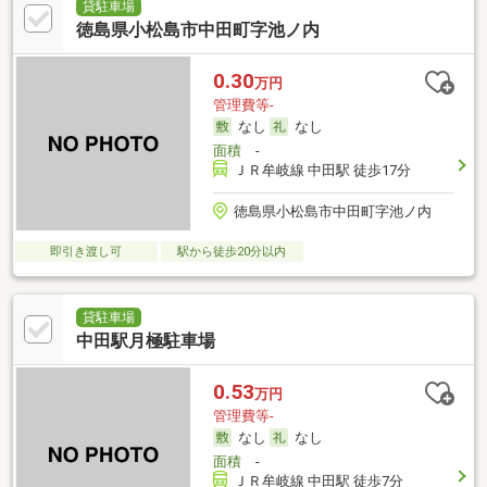
貸駐車場
徳島県小松島市中田町字池ノ内
0.30
万円
管理費等-
なし
なし
面積
-
ＪＲ牟岐線 中田駅 徒歩17分
徳島県小松島市中田町字池ノ内
即引き渡し可
駅から徒歩20分以内
貸駐車場
中田駅月極駐車場
0.53
万円
管理費等-
なし
なし
面積
-
ＪＲ牟岐線 中田駅 徒歩7分