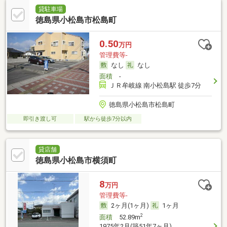
貸駐車場
徳島県小松島市松島町
0.50
万円
管理費等-
なし
なし
面積
-
ＪＲ牟岐線 南小松島駅 徒歩7分
徳島県小松島市松島町
即引き渡し可
駅から徒歩7分以内
貸店舗
徳島県小松島市横須町
8
万円
管理費等-
2ヶ月(1ヶ月)
1ヶ月
2
面積
52.89m
1975年2月(築51年7ヶ月)