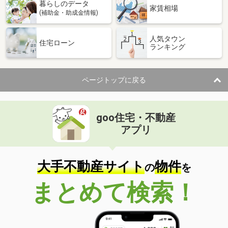
暮らしのデータ
家賃相場
(補助金・助成金情報)
人気タウン
住宅ローン
ランキング
ページトップに戻る
goo住宅・不動産
アプリ
大手不動産サイト
物件
の
を
まとめて検索！