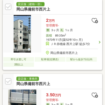
貸店舗（建物一部）
岡山県備前市西片上
2
万円
管理費等-
3ヶ月
1ヶ月
2
面積
89.35m
1973年11月(築52年10ヶ月)
ＪＲ赤穂線 西片上駅 徒歩7分
岡山県備前市西片上
即引き渡し可
駐車場(近隣含)
駅から徒歩7分以内
2階以上
貸店舗・事務所
岡山県備前市西片上
3.50
万円
管理費等-
3ヶ月
1ヶ月