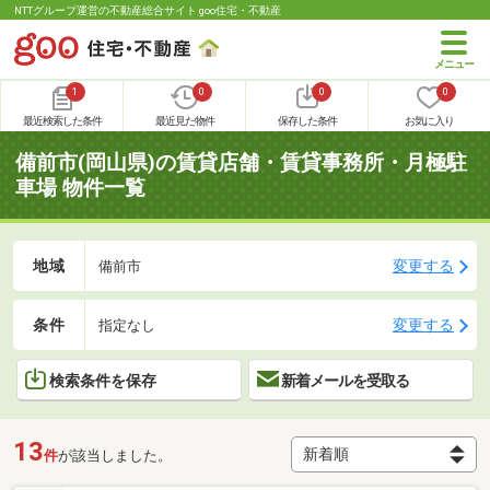
NTTグループ運営の不動産総合サイト goo住宅・不動産
1
0
0
0
最近検索した条件
最近見た物件
保存した条件
お気に入り
備前市(岡山県)の賃貸店舗・賃貸事務所・月極駐
車場 物件一覧
地域
変更する
備前市
条件
変更する
指定なし
検索条件を保存
新着メールを受取る
13
件
が該当しました。