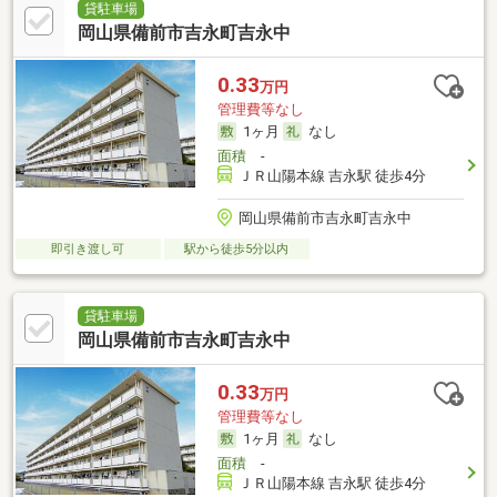
貸駐車場
岡山県備前市吉永町吉永中
0.33
万円
管理費等なし
1ヶ月
なし
面積
-
ＪＲ山陽本線 吉永駅 徒歩4分
岡山県備前市吉永町吉永中
即引き渡し可
駅から徒歩5分以内
貸駐車場
岡山県備前市吉永町吉永中
0.33
万円
管理費等なし
1ヶ月
なし
面積
-
ＪＲ山陽本線 吉永駅 徒歩4分