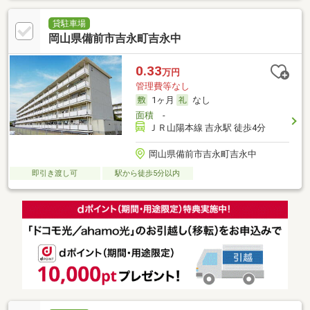
貸駐車場
岡山県備前市吉永町吉永中
0.33
万円
管理費等なし
1ヶ月
なし
面積
-
ＪＲ山陽本線 吉永駅 徒歩4分
岡山県備前市吉永町吉永中
即引き渡し可
駅から徒歩5分以内