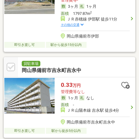
管理費等-
3ヶ月
1ヶ月
2
面積
1797.87m
ＪＲ赤穂線 伊部駅 徒歩11分
その他の交通
岡山県備前市伊部
即引き渡し可
駅から徒歩15分以内
貸駐車場
岡山県備前市吉永町吉永中
0.33
万円
管理費等なし
1ヶ月
なし
面積
-
ＪＲ山陽本線 吉永駅 徒歩4分
岡山県備前市吉永町吉永中
即引き渡し可
駅から徒歩5分以内