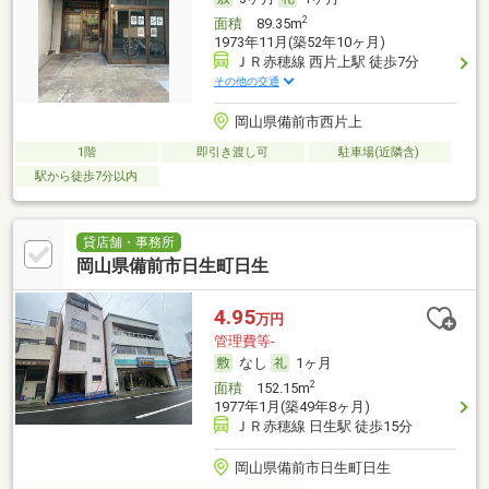
2
面積
89.35m
1973年11月(築52年10ヶ月)
ＪＲ赤穂線 西片上駅 徒歩7分
その他の交通
岡山県備前市西片上
1階
即引き渡し可
駐車場(近隣含)
駅から徒歩7分以内
貸店舗・事務所
岡山県備前市日生町日生
4.95
万円
管理費等-
なし
1ヶ月
2
面積
152.15m
1977年1月(築49年8ヶ月)
ＪＲ赤穂線 日生駅 徒歩15分
岡山県備前市日生町日生