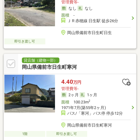
管理費等-
なし
なし
面積
-
ＪＲ赤穂線 日生駅 徒歩26分
岡山県備前市日生町日生
即引き渡し可
貸店舗（建物一部）
岡山県備前市日生町寒河
4.40
万円
管理費等-
2ヶ月
1ヶ月
2
面積
100.23m
1971年7月(築55年2ヶ月)
バス/「寒河」バス停 停歩12分
岡山県備前市日生町寒河
1階
即引き渡し可