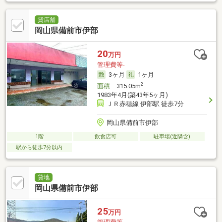
貸店舗
岡山県備前市伊部
20
万円
管理費等-
3ヶ月
1ヶ月
2
面積
315.05m
1983年4月(築43年5ヶ月)
ＪＲ赤穂線 伊部駅 徒歩7分
岡山県備前市伊部
1階
飲食店可
駐車場(近隣含)
駅から徒歩7分以内
貸地
岡山県備前市伊部
25
万円