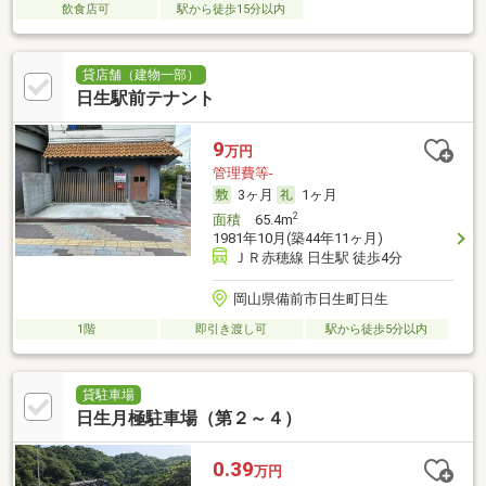
飲食店可
駅から徒歩15分以内
貸店舗（建物一部）
日生駅前テナント
9
万円
管理費等-
3ヶ月
1ヶ月
2
面積
65.4m
1981年10月(築44年11ヶ月)
ＪＲ赤穂線 日生駅 徒歩4分
岡山県備前市日生町日生
1階
即引き渡し可
駅から徒歩5分以内
貸駐車場
日生月極駐車場（第２～４）
0.39
万円