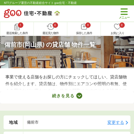
NTTグループ運営の不動産総合サイト goo住宅・不動産
1
0
0
0
最近検索した条件
最近見た物件
保存した条件
お気に入り
備前市(岡山県) の貸店舗 物件一覧
事業で使える店舗をお探しの方にチェックしてほしい、貸店舗物
件を紹介します。貸店舗は、物件別にエアコンや照明の有無、使
える用途などが異なります。物件の間取りやすでにある設備を確
続きを見る
認したうえで、内見を申し込むことがおすすめです。店舗の家賃
は間取りや立地によって異なるので、物件別の特徴を見ておきま
しょう。
地域
変更する
備前市