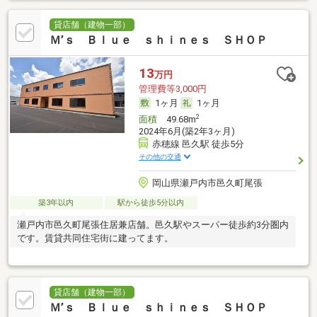
貸店舗（建物一部）
Ｍ’ｓ Ｂｌｕｅ ｓｈｉｎｅｓ ＳＨＯＰ
13
万円
管理費等3,000円
1ヶ月
1ヶ月
2
面積
49.68m
2024年6月(築2年3ヶ月)
赤穂線 邑久駅 徒歩5分
その他の交通
岡山県瀬戸内市邑久町尾張
築3年以内
駅から徒歩5分以内
瀬戸内市邑久町尾張住居兼店舗。邑久駅やスーパー徒歩約3分圏内
です。賃貸共同住宅街に建ってます。
貸店舗（建物一部）
Ｍ’ｓ Ｂｌｕｅ ｓｈｉｎｅｓ ＳＨＯＰ