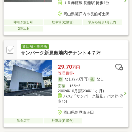
ＪＲ赤穂線 長船駅 徒歩1分
岡山県瀬戸内市長船町土師
即引き渡し可
駐車場(近隣含)
駅から徒歩1分以内
2階以上
貸店舗・事務所
サンパーク新見敷地内テナント４７坪
29.70
万円
管理費等-
なし(270万円)
なし
2
面積
155m
2002年10月(築23年11ヶ月)
バス/「サンパーク新見」バス停 停
歩1分
岡山県新見市正田
飲食店可
駐車場(近隣含)