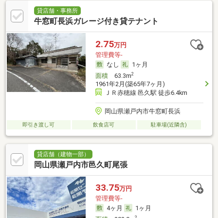
貸店舗・事務所
牛窓町長浜ガレージ付き貸テナント
2.75
万円
管理費等-
なし
1ヶ月
2
面積
63.3m
1961年2月(築65年7ヶ月)
ＪＲ赤穂線 邑久駅 徒歩6.4km
岡山県瀬戸内市牛窓町長浜
即引き渡し可
飲食店可
駐車場(近隣含)
貸店舗（建物一部）
岡山県瀬戸内市邑久町尾張
33.75
万円
管理費等-
4ヶ月
1ヶ月
2