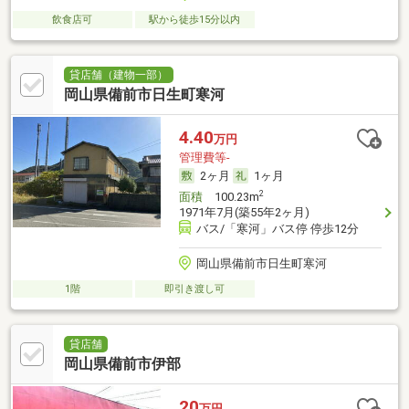
飲食店可
駅から徒歩15分以内
貸店舗（建物一部）
岡山県備前市日生町寒河
4.40
万円
管理費等-
2ヶ月
1ヶ月
2
面積
100.23m
1971年7月(築55年2ヶ月)
バス/「寒河」バス停 停歩12分
岡山県備前市日生町寒河
1階
即引き渡し可
貸店舗
岡山県備前市伊部
20
万円