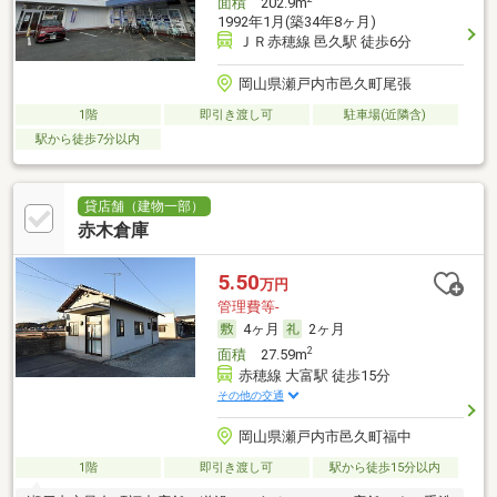
面積
202.9m
1992年1月(築34年8ヶ月)
ＪＲ赤穂線 邑久駅 徒歩6分
岡山県瀬戸内市邑久町尾張
1階
即引き渡し可
駐車場(近隣含)
駅から徒歩7分以内
貸店舗（建物一部）
赤木倉庫
5.50
万円
管理費等-
4ヶ月
2ヶ月
2
面積
27.59m
赤穂線 大富駅 徒歩15分
その他の交通
岡山県瀬戸内市邑久町福中
1階
即引き渡し可
駅から徒歩15分以内