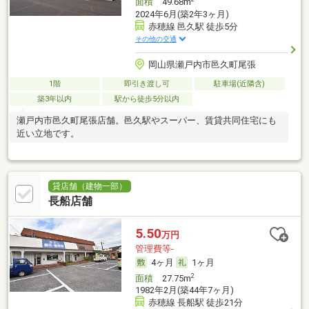
面積
49.68m
2024年6月(築2年3ヶ月)
赤穂線 邑久駅 徒歩5分
その他の交通
岡山県瀬戸内市邑久町尾張
1階
即引き渡し可
駐車場(近隣含)
築3年以内
駅から徒歩5分以内
瀬戸内市邑久町尾張店舗。邑久駅やスーパー、賃貸共同住宅にも
近い立地です。
貸店舗（建物一部）
長船店舗
5.50
万円
管理費等-
4ヶ月
1ヶ月
2
面積
27.75m
1982年2月(築44年7ヶ月)
赤穂線 長船駅 徒歩21分