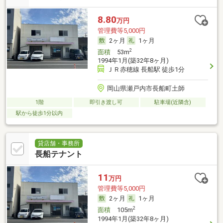
8.80
万円
管理費等5,000円
2ヶ月
1ヶ月
2
面積
53m
1994年1月(築32年8ヶ月)
ＪＲ赤穂線 長船駅 徒歩1分
岡山県瀬戸内市長船町土師
1階
即引き渡し可
駐車場(近隣含)
駅から徒歩1分以内
貸店舗・事務所
長船テナント
11
万円
管理費等5,000円
2ヶ月
1ヶ月
2
面積
105m
1994年1月(築32年8ヶ月)