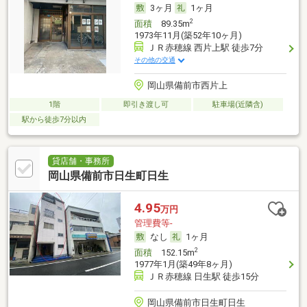
3ヶ月
1ヶ月
2
面積
89.35m
1973年11月(築52年10ヶ月)
ＪＲ赤穂線 西片上駅 徒歩7分
その他の交通
岡山県備前市西片上
1階
即引き渡し可
駐車場(近隣含)
駅から徒歩7分以内
貸店舗・事務所
岡山県備前市日生町日生
4.95
万円
管理費等-
なし
1ヶ月
2
面積
152.15m
1977年1月(築49年8ヶ月)
ＪＲ赤穂線 日生駅 徒歩15分
岡山県備前市日生町日生