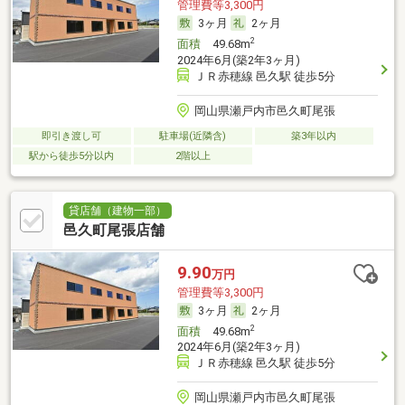
管理費等3,300円
3ヶ月
2ヶ月
2
面積
49.68m
2024年6月(築2年3ヶ月)
ＪＲ赤穂線 邑久駅 徒歩5分
岡山県瀬戸内市邑久町尾張
即引き渡し可
駐車場(近隣含)
築3年以内
駅から徒歩5分以内
2階以上
貸店舗（建物一部）
邑久町尾張店舗
9.90
万円
管理費等3,300円
3ヶ月
2ヶ月
2
面積
49.68m
2024年6月(築2年3ヶ月)
ＪＲ赤穂線 邑久駅 徒歩5分
岡山県瀬戸内市邑久町尾張