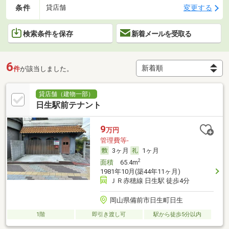
条件
変更する
貸店舗
検索条件を保存
新着メールを受取る
6
件
が該当しました。
貸店舗（建物一部）
日生駅前テナント
9
万円
管理費等-
3ヶ月
1ヶ月
2
面積
65.4m
1981年10月(築44年11ヶ月)
ＪＲ赤穂線 日生駅 徒歩4分
岡山県備前市日生町日生
1階
即引き渡し可
駅から徒歩5分以内