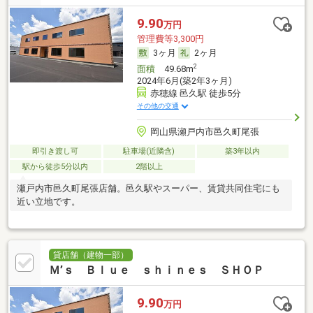
9.90
万円
管理費等3,300円
3ヶ月
2ヶ月
2
面積
49.68m
2024年6月(築2年3ヶ月)
赤穂線 邑久駅 徒歩5分
その他の交通
岡山県瀬戸内市邑久町尾張
即引き渡し可
駐車場(近隣含)
築3年以内
駅から徒歩5分以内
2階以上
瀬戸内市邑久町尾張店舗。邑久駅やスーパー、賃貸共同住宅にも
近い立地です。
貸店舗（建物一部）
Ｍ’ｓ Ｂｌｕｅ ｓｈｉｎｅｓ ＳＨＯＰ
9.90
万円