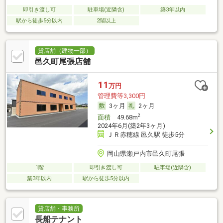
即引き渡し可
駐車場(近隣含)
築3年以内
駅から徒歩5分以内
2階以上
貸店舗（建物一部）
邑久町尾張店舗
11
万円
管理費等3,300円
3ヶ月
2ヶ月
2
面積
49.68m
2024年6月(築2年3ヶ月)
ＪＲ赤穂線 邑久駅 徒歩5分
岡山県瀬戸内市邑久町尾張
1階
即引き渡し可
駐車場(近隣含)
築3年以内
駅から徒歩5分以内
貸店舗・事務所
長船テナント