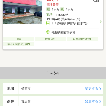
管理費等-
3ヶ月
1ヶ月
2
面積
315.05m
1983年4月(築43年5ヶ月)
ＪＲ赤穂線 伊部駅 徒歩7分
岡山県備前市伊部
1階
飲食店可
駐車場(近隣含)
駅から徒歩7分以内
1～6
件
地域
変更する
備前市
条件
変更する
貸店舗