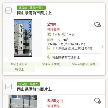
貸店舗（建物一部）
岡山県備前市西片上
2
万円
管理費等-
3ヶ月
1ヶ月
2
面積
89.35m
1973年11月(築52年10ヶ月)
ＪＲ赤穂線 西片上駅 徒歩7分
岡山県備前市西片上
即引き渡し可
駐車場(近隣含)
駅から徒歩7分以内
2階以上
貸店舗・事務所
岡山県備前市西片上
3.50
万円
管理費等-