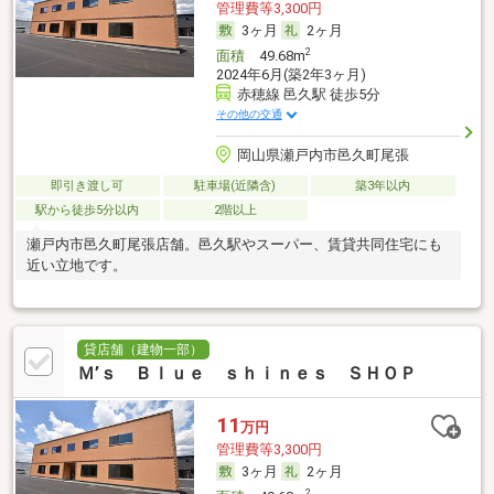
管理費等3,300円
3ヶ月
2ヶ月
2
面積
49.68m
2024年6月(築2年3ヶ月)
赤穂線 邑久駅 徒歩5分
その他の交通
岡山県瀬戸内市邑久町尾張
即引き渡し可
駐車場(近隣含)
築3年以内
駅から徒歩5分以内
2階以上
瀬戸内市邑久町尾張店舗。邑久駅やスーパー、賃貸共同住宅にも
近い立地です。
貸店舗（建物一部）
Ｍ’ｓ Ｂｌｕｅ ｓｈｉｎｅｓ ＳＨＯＰ
11
万円
管理費等3,300円
3ヶ月
2ヶ月
2