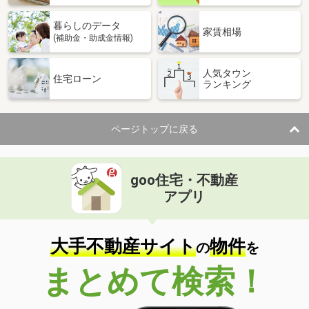
暮らしのデータ
家賃相場
(補助金・助成金情報)
人気タウン
住宅ローン
ランキング
ページトップに戻る
goo住宅・不動産
アプリ
大手不動産サイト
物件
の
を
まとめて検索！