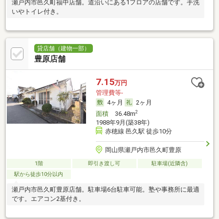
瀬戸内市邑久町福中店舗。道沿いにある1フロアの店舗です。手洗
いやトイレ付き。
貸店舗（建物一部）
豊原店舗
7.15
万円
管理費等-
4ヶ月
2ヶ月
2
面積
36.48m
1988年9月(築38年)
赤穂線 邑久駅 徒歩10分
岡山県瀬戸内市邑久町豊原
1階
即引き渡し可
駐車場(近隣含)
駅から徒歩10分以内
瀬戸内市邑久町豊原店舗。駐車場6台駐車可能。塾や事務所に最適
です。エアコン2基付き。