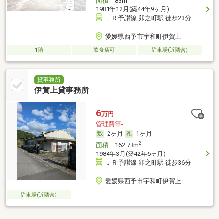
面積
83m
1981年12月(築44年9ヶ月)
ＪＲ予讃線 卯之町駅 徒歩23分
愛媛県西予市宇和町伊賀上
1階
飲食店可
駐車場(近隣含)
貸事務所
伊賀上貸事務所
6
万円
管理費等-
2ヶ月
1ヶ月
2
面積
162.78m
1984年3月(築42年6ヶ月)
ＪＲ予讃線 卯之町駅 徒歩36分
愛媛県西予市宇和町伊賀上
駐車場(近隣含)