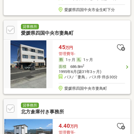
愛媛県四国中央市金生町下分
貸事務所
愛媛県四国中央市妻鳥町
45
万円
管理費等-
1ヶ月
1ヶ月
2
面積
686.8m
1995年6月(築31年3ヶ月)
バス/「妻鳥」バス停 停歩30分
愛媛県四国中央市妻鳥町
貸事務所
北方倉庫付き事務所
4.40
万円
管理費等-