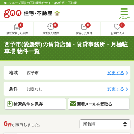
NTTグループ運営の不動産総合サイト goo住宅・不動産
1
0
0
0
最近検索した条件
最近見た物件
保存した条件
お気に入り
西予市(愛媛県)の賃貸店舗・賃貸事務所・月極駐
車場 物件一覧
地域
変更する
西予市
条件
変更する
指定なし
検索条件を保存
新着メールを受取る
6
件
が該当しました。