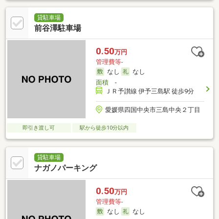
貸駐車場
前谷澤駐車場
0.50
万円
管理費等-
なし
なし
面積
-
ＪＲ予讃線 伊予三島駅 徒歩9分
愛媛県四国中央市三島中央２丁目
即引き渡し可
駅から徒歩10分以内
貸駐車場
ナガノパーキング
0.50
万円
管理費等-
なし
なし