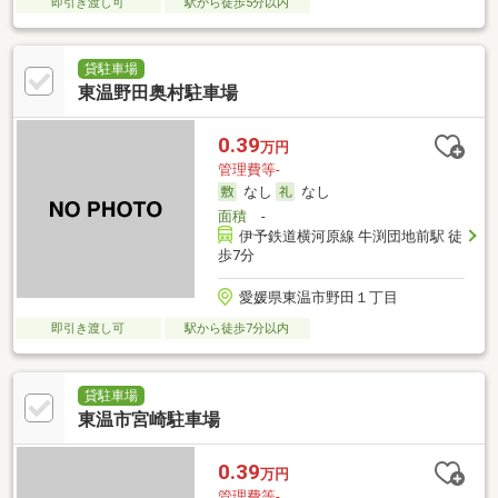
即引き渡し可
駅から徒歩5分以内
貸駐車場
東温野田奥村駐車場
0.39
万円
管理費等-
なし
なし
面積
-
伊予鉄道横河原線 牛渕団地前駅 徒
歩7分
愛媛県東温市野田１丁目
即引き渡し可
駅から徒歩7分以内
貸駐車場
東温市宮崎駐車場
0.39
万円
管理費等-