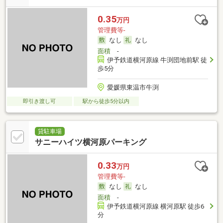
0.35
万円
管理費等-
なし
なし
面積
-
伊予鉄道横河原線 牛渕団地前駅 徒
歩5分
愛媛県東温市牛渕
即引き渡し可
駅から徒歩5分以内
貸駐車場
サニーハイツ横河原パーキング
0.33
万円
管理費等-
なし
なし
面積
-
伊予鉄道横河原線 横河原駅 徒歩6
分