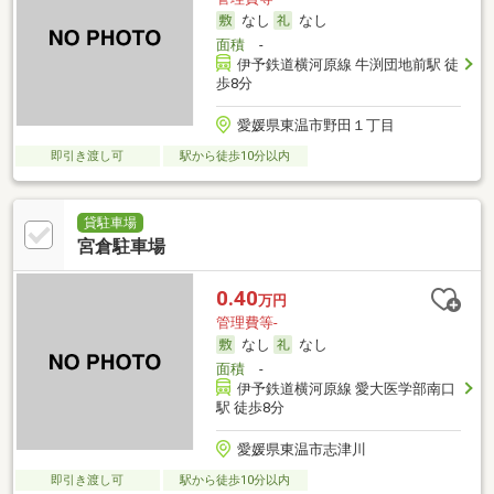
なし
なし
面積
-
伊予鉄道横河原線 牛渕団地前駅 徒
歩8分
愛媛県東温市野田１丁目
即引き渡し可
駅から徒歩10分以内
貸駐車場
宮倉駐車場
0.40
万円
管理費等-
なし
なし
面積
-
伊予鉄道横河原線 愛大医学部南口
駅 徒歩8分
愛媛県東温市志津川
即引き渡し可
駅から徒歩10分以内