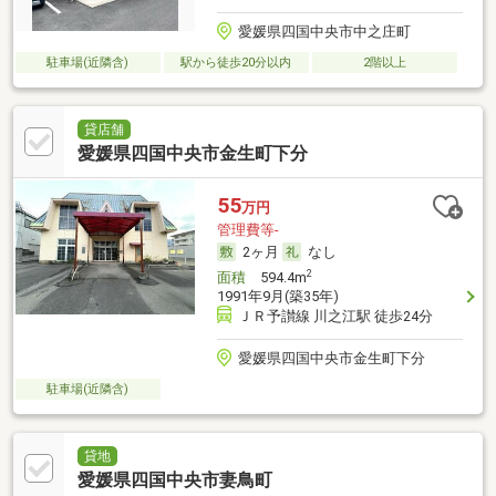
愛媛県四国中央市中之庄町
駐車場(近隣含)
駅から徒歩20分以内
2階以上
貸店舗
愛媛県四国中央市金生町下分
55
万円
管理費等-
2ヶ月
なし
2
面積
594.4m
1991年9月(築35年)
ＪＲ予讃線 川之江駅 徒歩24分
愛媛県四国中央市金生町下分
駐車場(近隣含)
貸地
愛媛県四国中央市妻鳥町