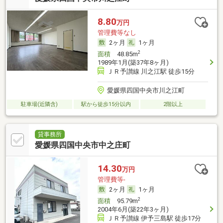
8.80
万円
管理費等なし
2ヶ月
1ヶ月
2
面積
48.85m
1989年1月(築37年8ヶ月)
ＪＲ予讃線 川之江駅 徒歩15分
愛媛県四国中央市川之江町
駐車場(近隣含)
駅から徒歩15分以内
2階以上
貸事務所
愛媛県四国中央市中之庄町
14.30
万円
管理費等-
2ヶ月
1ヶ月
2
面積
95.79m
2004年6月(築22年3ヶ月)
ＪＲ予讃線 伊予三島駅 徒歩17分