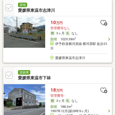
貸地
愛媛県東温市志津川
10
万円
管理費等なし
3ヶ月
なし
2
面積
1029.39m
伊予鉄道横河原線 横河原駅 徒歩23
分
愛媛県東温市志津川
貸倉庫
愛媛県東温市下林
18
万円
管理費等-
3ヶ月
なし
2
面積
188.2m
1997年12月(築28年9ヶ月)