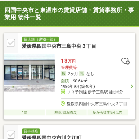
四国中央市と東温市の賃貸店舗・賃貸事務所・事
業用 物件一覧
貸店舗（建物一部）
愛媛県四国中央市三島中央３丁目
13
万円
管理費等-
2ヶ月
なし
2
面積
98.64m
1986年9月(築40年)
ＪＲ予讃線 伊予三島駅 徒歩5分
愛媛県四国中央市三島中央３丁目
1階
駐車場(近隣含)
駅から徒歩5分以内
貸事務所
愛媛県四国中央市川之江町