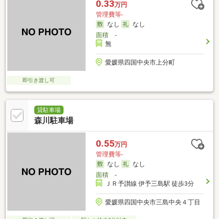
0.33
万円
管理費等-
なし
なし
面積
-
無
愛媛県四国中央市上分町
即引き渡し可
貸駐車場
森川駐車場
0.55
万円
管理費等-
なし
なし
面積
-
ＪＲ予讃線 伊予三島駅 徒歩3分
愛媛県四国中央市三島中央４丁目