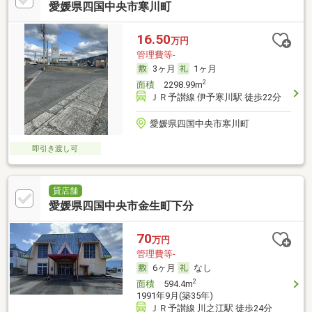
愛媛県四国中央市寒川町
16.50
万円
管理費等-
3ヶ月
1ヶ月
2
面積
2298.99m
ＪＲ予讃線 伊予寒川駅 徒歩22分
愛媛県四国中央市寒川町
即引き渡し可
貸店舗
愛媛県四国中央市金生町下分
70
万円
管理費等-
6ヶ月
なし
2
面積
594.4m
1991年9月(築35年)
ＪＲ予讃線 川之江駅 徒歩24分