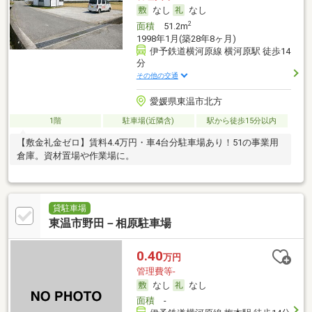
なし
なし
2
面積
51.2m
1998年1月(築28年8ヶ月)
伊予鉄道横河原線 横河原駅 徒歩14
分
その他の交通
愛媛県東温市北方
1階
駐車場(近隣含)
駅から徒歩15分以内
【敷金礼金ゼロ】賃料4.4万円・車4台分駐車場あり！51の事業用
倉庫。資材置場や作業場に。
貸駐車場
東温市野田－相原駐車場
0.40
万円
管理費等-
なし
なし
面積
-