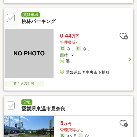
貸駐車場
桃林パーキング
0.44
万円
管理費等-
なし
なし
面積
-
無
愛媛県四国中央市下柏町
即引き渡し可
貸地
愛媛県東温市見奈良
5
万円
管理費等なし
3ヶ月
なし