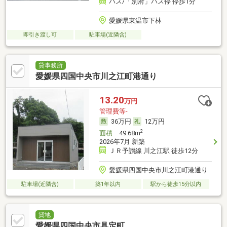
バス/「別府」バス停 停歩1分
愛媛県東温市下林
即引き渡し可
駐車場(近隣含)
貸事務所
愛媛県四国中央市川之江町港通り
13.20
万円
管理費等-
36万円
12万円
2
面積
49.68m
2026年7月 新築
ＪＲ予讃線 川之江駅 徒歩12分
愛媛県四国中央市川之江町港通り
駐車場(近隣含)
築1年以内
駅から徒歩15分以内
貸地
愛媛県四国中央市具定町