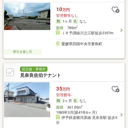
10
万円
管理費等なし
1ヶ月
なし
2
面積
785m
ＪＲ予讃線川之江駅徒歩2397m
愛媛県四国中央市妻鳥町
即引き渡し可
貸店舗・事務所
見奈良佐伯テナント
35
万円
管理費等-
2ヶ月
なし
2
面積
361.05m
1985年3月(築41年6ヶ月)
伊予鉄道横河原線 見奈良駅 徒歩5
分