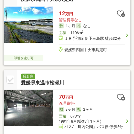
12
万円
管理費等なし
1ヶ月
なし
2
面積
1106m
ＪＲ予讃線 伊予三島駅 徒歩32分
愛媛県四国中央市具定町
即引き渡し可
貸倉庫
愛媛県東温市松瀬川
70
万円
管理費等-
3ヶ月
2ヶ月
2
面積
678m
1991年8月(築35年1ヶ月)
バス/「川内公園」バス停 停歩5分