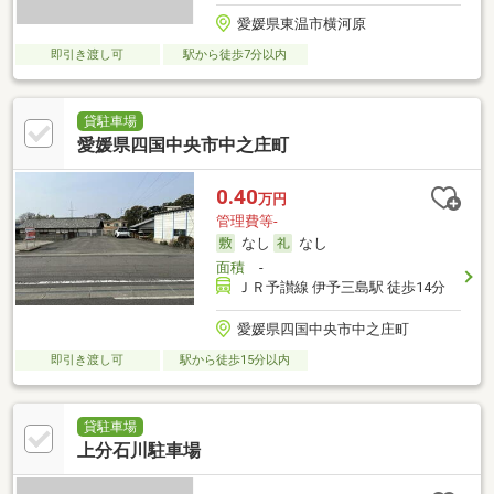
愛媛県東温市横河原
即引き渡し可
駅から徒歩7分以内
貸駐車場
愛媛県四国中央市中之庄町
0.40
万円
管理費等-
なし
なし
面積
-
ＪＲ予讃線 伊予三島駅 徒歩14分
愛媛県四国中央市中之庄町
即引き渡し可
駅から徒歩15分以内
貸駐車場
上分石川駐車場