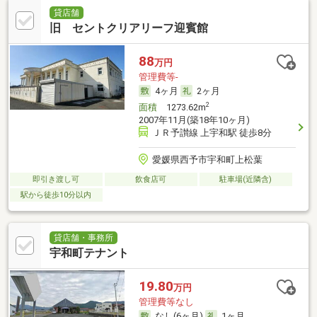
貸店舗
旧 セントクリアリーフ迎賓館
88
万円
管理費等-
4ヶ月
2ヶ月
2
面積
1273.62m
2007年11月(築18年10ヶ月)
ＪＲ予讃線 上宇和駅 徒歩8分
愛媛県西予市宇和町上松葉
即引き渡し可
飲食店可
駐車場(近隣含)
駅から徒歩10分以内
貸店舗・事務所
宇和町テナント
19.80
万円
管理費等なし
なし(6ヶ月)
1ヶ月