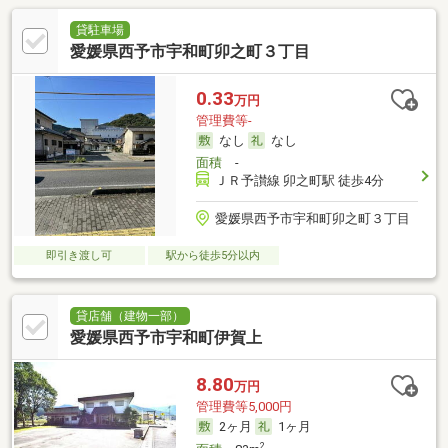
貸駐車場
愛媛県西予市宇和町卯之町３丁目
0.33
万円
管理費等-
なし
なし
面積
-
ＪＲ予讃線 卯之町駅 徒歩4分
愛媛県西予市宇和町卯之町３丁目
即引き渡し可
駅から徒歩5分以内
貸店舗（建物一部）
愛媛県西予市宇和町伊賀上
8.80
万円
管理費等5,000円
2ヶ月
1ヶ月
2