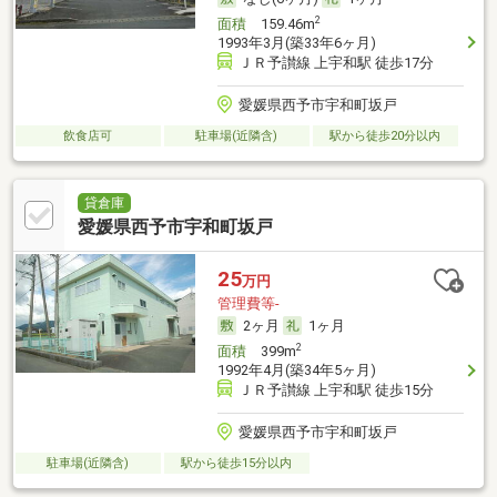
2
面積
159.46m
1993年3月(築33年6ヶ月)
ＪＲ予讃線 上宇和駅 徒歩17分
愛媛県西予市宇和町坂戸
飲食店可
駐車場(近隣含)
駅から徒歩20分以内
貸倉庫
愛媛県西予市宇和町坂戸
25
万円
管理費等-
2ヶ月
1ヶ月
2
面積
399m
1992年4月(築34年5ヶ月)
ＪＲ予讃線 上宇和駅 徒歩15分
愛媛県西予市宇和町坂戸
駐車場(近隣含)
駅から徒歩15分以内