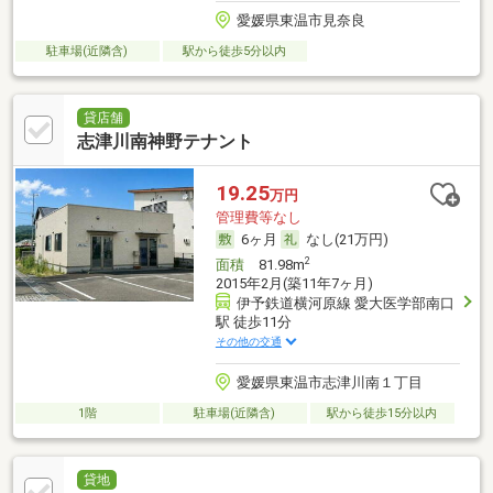
愛媛県東温市見奈良
駐車場(近隣含)
駅から徒歩5分以内
貸店舗
志津川南神野テナント
19.25
万円
管理費等なし
6ヶ月
なし(21万円)
2
面積
81.98m
2015年2月(築11年7ヶ月)
伊予鉄道横河原線 愛大医学部南口
駅 徒歩11分
その他の交通
愛媛県東温市志津川南１丁目
1階
駐車場(近隣含)
駅から徒歩15分以内
貸地