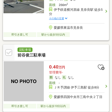
2
面積
266m
伊予鉄道横河原線 見奈良駅 徒歩5
分
その他の交通
愛媛県東温市見奈良
即引き渡し可
駅から徒歩5分以内
貸駐車場
前谷俊三駐車場
0.40
万円
管理費等-
なし
なし
面積
-
ＪＲ予讃線 伊予三島駅 徒歩8分
愛媛県四国中央市三島中央２丁目
即引き渡し可
駅から徒歩10分以内