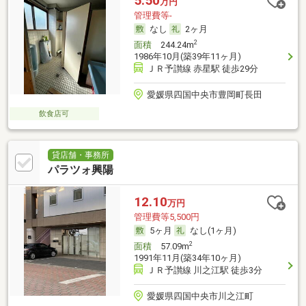
5.50
万円
管理費等-
なし
2ヶ月
2
面積
244.24m
1986年10月(築39年11ヶ月)
ＪＲ予讃線 赤星駅 徒歩29分
愛媛県四国中央市豊岡町長田
飲食店可
貸店舗・事務所
パラツォ興陽
12.10
万円
管理費等5,500円
5ヶ月
なし(1ヶ月)
2
面積
57.09m
1991年11月(築34年10ヶ月)
ＪＲ予讃線 川之江駅 徒歩3分
愛媛県四国中央市川之江町