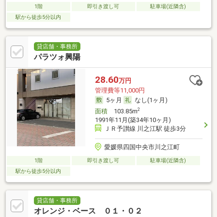
1階
即引き渡し可
駐車場(近隣含)
駅から徒歩5分以内
貸店舗・事務所
パラツォ興陽
28.60
万円
管理費等11,000円
5ヶ月
なし(1ヶ月)
2
面積
103.85m
1991年11月(築34年10ヶ月)
ＪＲ予讃線 川之江駅 徒歩3分
愛媛県四国中央市川之江町
1階
即引き渡し可
駐車場(近隣含)
駅から徒歩5分以内
貸店舗・事務所
オレンジ・ベース ０１・０２