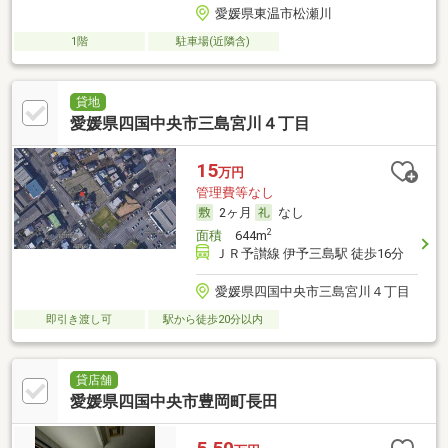
愛媛県東温市松瀬川
1階
駐車場(近隣含)
貸地
愛媛県四国中央市三島宮川４丁目
15
万円
管理費等なし
2ヶ月
なし
2
面積
644m
ＪＲ予讃線 伊予三島駅 徒歩16分
愛媛県四国中央市三島宮川４丁目
即引き渡し可
駅から徒歩20分以内
貸店舗
愛媛県四国中央市豊岡町長田