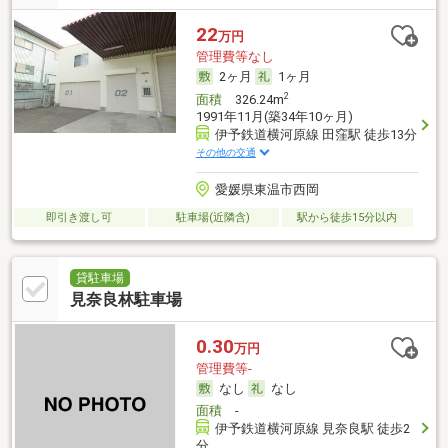
22
万円
管理費等なし
2ヶ月
1ヶ月
2
面積
326.24m
1991年11月(築34年10ヶ月)
伊予鉄道横河原線 田窪駅 徒歩13分
その他の交通
愛媛県東温市西岡
即引き渡し可
駐車場(近隣含)
駅から徒歩15分以内
貸駐車場
見奈良林駐車場
0.30
万円
管理費等-
なし
なし
面積
-
伊予鉄道横河原線 見奈良駅 徒歩2
分