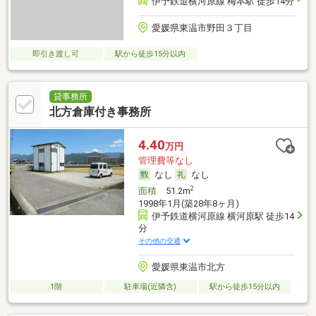
伊予鉄道横河原線 梅本駅 徒歩14分
愛媛県東温市野田３丁目
即引き渡し可
駅から徒歩15分以内
貸事務所
北方倉庫付き事務所
4.40
万円
管理費等なし
なし
なし
2
面積
51.2m
1998年1月(築28年8ヶ月)
伊予鉄道横河原線 横河原駅 徒歩14
分
その他の交通
愛媛県東温市北方
1階
駐車場(近隣含)
駅から徒歩15分以内