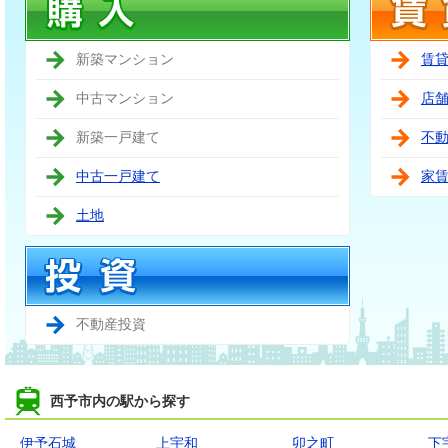
新築マンション
賃
中古マンション
店
新築一戸建て
不
中古一戸建て
家
土地
不動産投資
西予市内の駅から探す
伊予石城
上宇和
卯之町
下