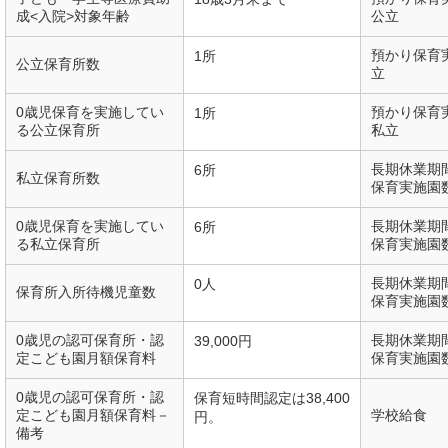
成<入院>対象年齢
公立
預かり保育
1所
公立保育所数
立
0歳児保育を実施してい
預かり保育
1所
る公立保育所
私立
長期休業期
6所
私立保育所数
保育実施園
0歳児保育を実施してい
長期休業期
6所
る私立保育所
保育実施園
長期休業期
0人
保育所入所待機児童数
保育実施園
0歳児の認可保育所・認
長期休業期
39,000円
定こども園月額保育料
保育実施園
0歳児の認可保育所・認
保育短時間認定は38,400
定こども園月額保育料－
学校給食
円。
備考