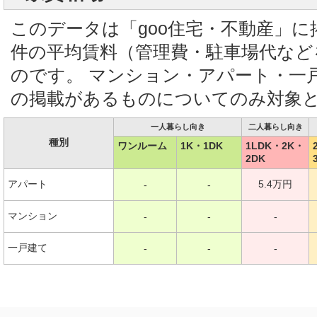
このデータは「goo住宅・不動産」
件の平均賃料（管理費・駐車場代など
のです。 マンション・アパート・一
の掲載があるものについてのみ対象
一人暮らし向き
二人暮らし向き
種別
ワンルーム
1K・1DK
1LDK・2K・
2DK
アパート
5.4万円
-
-
マンション
-
-
-
一戸建て
-
-
-