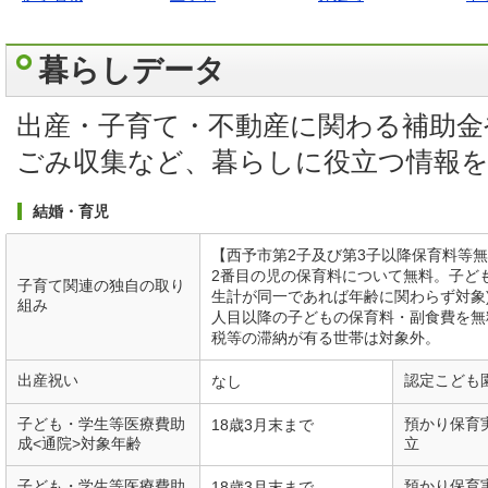
暮らしデータ
出産・子育て・不動産に関わる補助金
ごみ収集など、暮らしに役立つ情報
結婚・育児
【西予市第2子及び第3子以降保育料等
2番目の児の保育料について無料。子ど
子育て関連の独自の取り
生計が同一であれば年齢に関わらず対象
組み
人目以降の子どもの保育料・副食費を無
税等の滞納が有る世帯は対象外。
出産祝い
認定こども
なし
子ども・学生等医療費助
預かり保育
18歳3月末まで
成<通院>対象年齢
立
子ども・学生等医療費助
預かり保育
18歳3月末まで