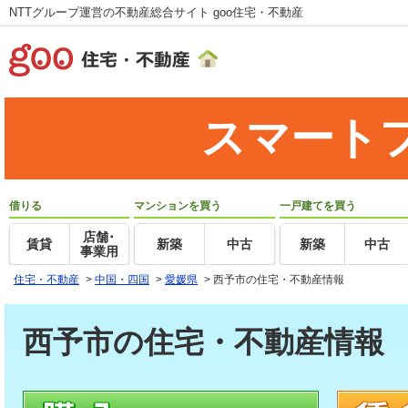
NTTグループ運営の不動産総合サイト goo住宅・不動産
スマート
借りる
マンションを買う
一戸建てを買う
店舗･
賃貸
新築
中古
新築
中古
事業用
住宅・不動産
>
中国・四国
>
愛媛県
>
西予市の住宅・不動産情報
西予市の住宅・不動産情報