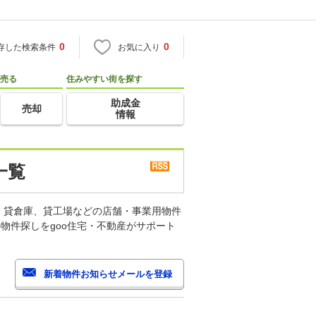
0
0
存した検索条件
お気に入り
売る
住みやすい街を探す
助成金
売却
情報
一覧
、貸倉庫、貸工場などの店舗・事業用物件
物件探しをgoo住宅・不動産がサポート