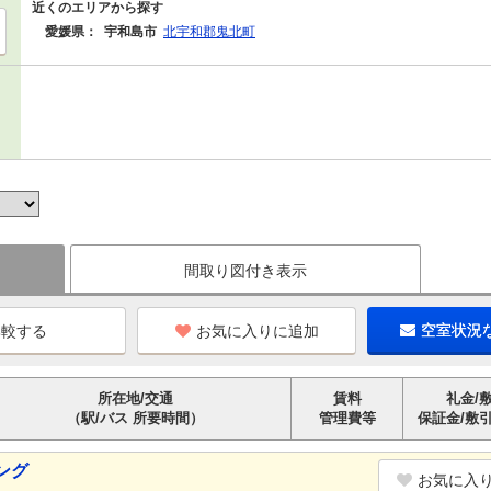
近くのエリアから探す
愛媛県：
宇和島市
北宇和郡鬼北町
間取り図付き表示
お気に入りに追加
空室状況
所在地/交通
賃料
礼金/
（駅/バス 所要時間）
管理費等
保証金/敷
ング
お気に入