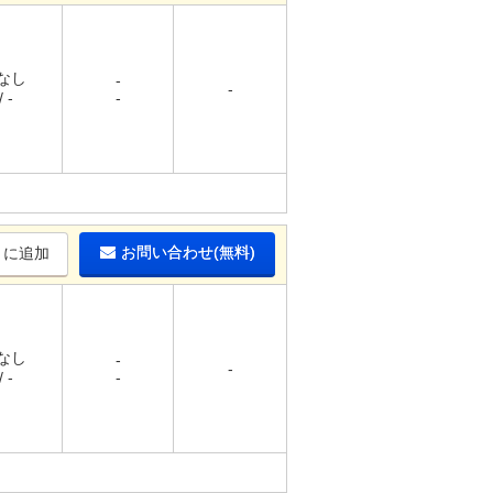
 なし
-
-
 -
-
お問い合わせ(無料)
りに追加
 なし
-
-
 -
-