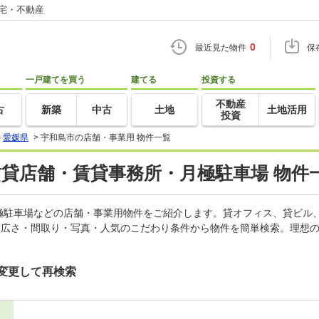
住宅・不動産
0
最近見た物件
保
一戸建てを買う
建てる
投資する
不動産
古
新築
中古
土地
土地活用
投資
>
愛媛県
>
宇和島市の店舗・事業用 物件一覧
賃貸店舗・賃貸事務所・月極駐車場 物件
極駐車場などの店舗・事業用物件をご紹介します。貸オフィス、貸ビル
・広さ・間取り・写真・人気のこだわり条件から物件を簡単検索。理想の
変更して再検索