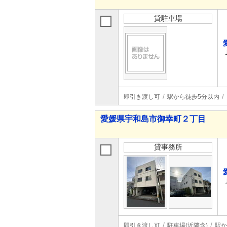
貸駐車場
即引き渡し可
駅から徒歩5分以内
愛媛県宇和島市御幸町２丁目
貸事務所
即引き渡し可
駐車場(近隣含)
駅か