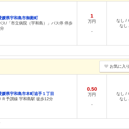
1
愛媛県宇和島市御殿町
なし /
万円
バス/「市立病院（宇和島）」バス停 停歩
なし /
2分
-
お気に入
0.50
愛媛県宇和島市本町追手１丁目
なし /
万円
ＪＲ予讃線 宇和島駅 徒歩12分
なし /
-