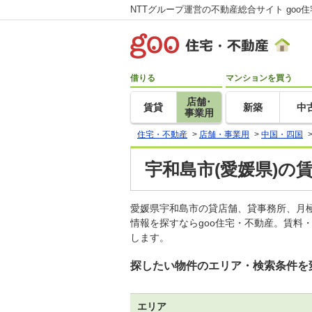
NTTグループ運営の不動産総合サイト goo
借りる
マンションを買う
店舗･
賃貸
新築
中
事業用
住宅・不動産
>
店舗・事業用
>
中国・四国
宇和島市(愛媛県)の
愛媛県宇和島市の貸店舗、貸事務所、月
情報を探すならgoo住宅・不動産。賃料
します。
探したい物件のエリア・検索条件を
エリア