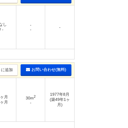
 なし
-
-
 -
-
お問い合わせ(無料)
りに追加
1977年8月
2ヶ月
2
30m
(築49年1ヶ
1ヶ月
-
月)