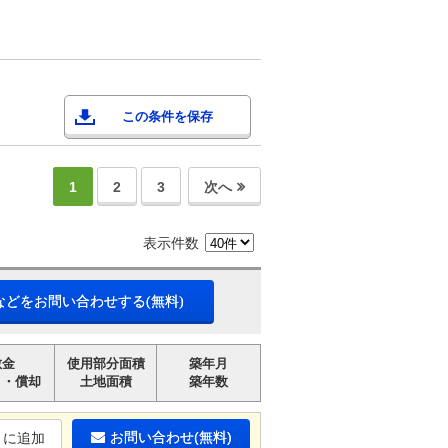
この条件を保存
1
2
3
次へ
表示件数
などをお問い合わせする(無料)
敷金
使用部分面積
築年月
引・償却
土地面積
築年数
お問い合わせ(無料)
りに追加