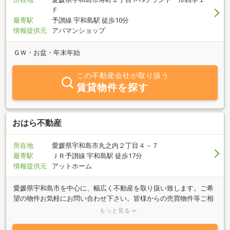
Ｆ
最寄駅
予讃線 宇和島駅 徒歩10分
情報提供元
アパマンショップ
ＧＷ・お盆・年末年始
この不動産会社が取り扱う
賃貸物件を探す
おはら不動産
所在地
愛媛県宇和島市丸之内２丁目４－７
最寄駅
ＪＲ予讃線 宇和島駅 徒歩17分
情報提供元
アットホーム
愛媛県宇和島市を中心に、幅広く不動産を取り扱い致します。ご希
望の物件お気軽にお問い合わせ下さい。皆様からの売買物件等ご相
談心よりお待ちしております。全宅連空き家相談研修修了済み空き
もっと見る
家相談もお気軽にご相談下さい！お客様専用駐車場2台分あります
(^^♪売物件募集中 無料査定致します。そのエリアを待っているお