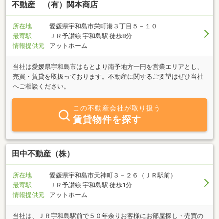
日々尽力しております。不動産のことなら「サンダイ不動産」にお
不動産 （有）関本商店
任せください。ご相談は無料ですので、お気軽にご相談ください！
メール、ライン、webカメラでも対応いたします！営業時間：10:00
所在地
愛媛県宇和島市栄町港３丁目５－１０
～17:30定休日：日・祝（事前にご連絡頂ければ日・祝でも対応いた
最寄駅
ＪＲ予讃線 宇和島駅 徒歩8分
します。）
情報提供元
アットホーム
当社は愛媛県宇和島市はもとより南予地方一円を営業エリアとし、
売買・賃貸を取扱っております。不動産に関するご要望はぜひ当社
へご相談ください。
この不動産会社が取り扱う
賃貸物件を探す
田中不動産（株）
所在地
愛媛県宇和島市天神町３－２６（ＪＲ駅前）
最寄駅
ＪＲ予讃線 宇和島駅 徒歩1分
情報提供元
アットホーム
当社は、ＪＲ宇和島駅前で５０年余りお客様にお部屋探し・売買の