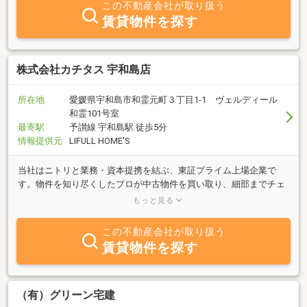
この不動産会社が取り扱う
客様とのマッチングさせてください♪お問い合わせお待ちしており
賃貸物件を探す
ます！
株式会社カチタス 宇和島店
所在地
愛媛県宇和島市和霊元町３丁目1-1 ヴェルディール
和霊101号室
最寄駅
予讃線 宇和島駅 徒歩5分
情報提供元
LIFULL HOME'S
当社はニトリと業務・資本提携を結ぶ、東証プライム上場企業で
す。物件を知り尽くしたプロが中古物件を買い取り、細部までチェ
ックし、自社規格に沿って丁寧にリフォームしているので、ご購入
もっと見る
後も安心が続きます。
この不動産会社が取り扱う
賃貸物件を探す
（有）グリーン宅建