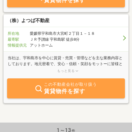
賃貸物件を探す
（株）よつば不動産
所在地
愛媛県宇和島市大宮町２丁目１－１８
最寄駅
ＪＲ予讃線 宇和島駅 徒歩8分
情報提供元
アットホーム
当社は、宇和島市を中心に賃貸・売買・管理などを主な業務内容と
しております。地元密着で、安心・信頼・笑顔をモットーに皆様と
のふれあいを大切にしております。常にお客様の立場に立った対応
もっと見る
を心掛けておりますので、「売りたい」「買いたい」「貸したい」
「借りたい」など、不動産に関することなら何でもお気軽にご相談
この不動産会社が取り扱う
下さい。
賃貸物件を探す
1～13
件