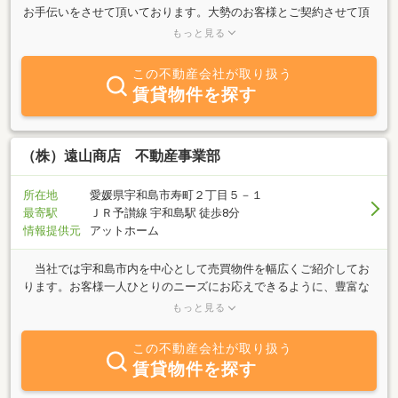
お手伝いをさせて頂いております。大勢のお客様とご契約させて頂
いてきた体験に基づき、親切、丁寧なスタッフが住宅をご紹介させ
もっと見る
て頂きます。また、お客様に居心地の良いお部屋のご提供ができる
よう心掛けておりますので、ご遠慮なくお気軽にご相談下さい。
この不動産会社が取り扱う
賃貸物件を探す
（株）遠山商店 不動産事業部
所在地
愛媛県宇和島市寿町２丁目５－１
最寄駅
ＪＲ予讃線 宇和島駅 徒歩8分
情報提供元
アットホーム
当社では宇和島市内を中心として売買物件を幅広くご紹介してお
ります。お客様一人ひとりのニーズにお応えできるように、豊富な
物件情報をご提供！住まい探しをトータルでサポート致します。不
もっと見る
動産のことなら遠山商店までお気軽にお問い合せ下さい。賃貸物件
をお探しのお客様は自社サイト（https://www.tyf.jp/）をご覧くださ
この不動産会社が取り扱う
い。
賃貸物件を探す