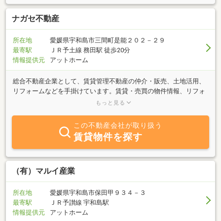
ナガセ不動産
所在地
愛媛県宇和島市三間町是能２０２－２９
最寄駅
ＪＲ予土線 務田駅 徒歩20分
情報提供元
アットホーム
総合不動産企業として、賃貸管理不動産の仲介・販売、土地活用、
リフォームなどを手掛けています。賃貸・売買の物件情報、リフォ
ームや管理についてなど、不動産に関することなどお気軽にご相談
もっと見る
ください。
この不動産会社が取り扱う
賃貸物件を探す
（有）マルイ産業
所在地
愛媛県宇和島市保田甲９３４－３
最寄駅
ＪＲ予讃線 宇和島駅
情報提供元
アットホーム