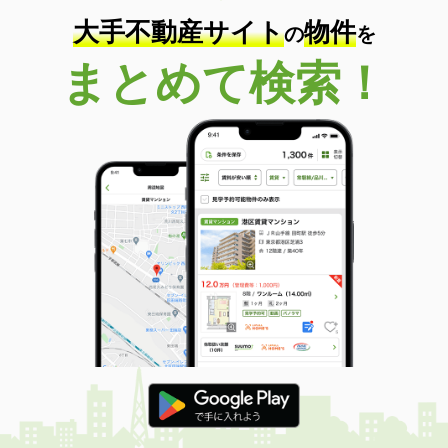
大手不動産サイト
物件
の
を
まとめて検索！