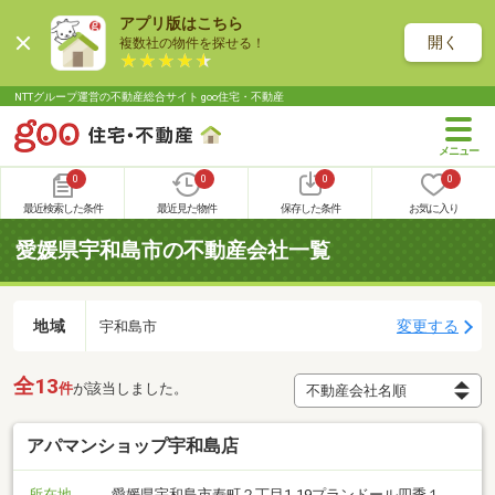
アプリ版はこちら
開く
複数社の物件を探せる！
NTTグループ運営の不動産総合サイト goo住宅・不動産
0
0
0
0
最近検索した条件
最近見た物件
保存した条件
お気に入り
愛媛県宇和島市の不動産会社一覧
地域
変更する
宇和島市
全13
件
が該当しました。
アパマンショップ宇和島店
所在地
愛媛県宇和島市寿町２丁目1-19プランドール四季１