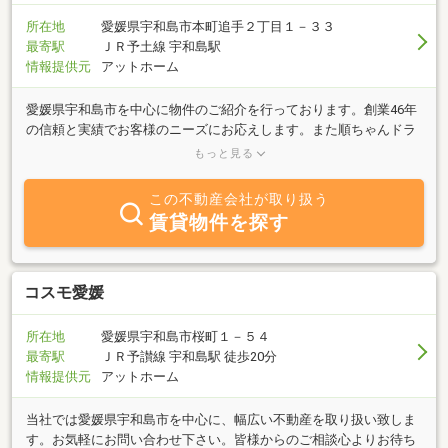
所在地
愛媛県宇和島市本町追手２丁目１－３３
最寄駅
ＪＲ予土線 宇和島駅
情報提供元
アットホーム
愛媛県宇和島市を中心に物件のご紹介を行っております。創業46年
の信頼と実績でお客様のニーズにお応えします。また順ちゃんドラ
イという、クリーニングと両立してしていました。知っている方も
もっと見る
多いと思います。今では不動産をお探しにされる方の約90％以上の
方がインターネットから不動産情報を取得しています。インターネ
この不動産会社が取り扱う
ットでの情報発信を主に営業活動してます。ホームページはもちろ
賃貸物件を探す
ん、Instagram。公式ラインからでもメッセージをいただければすぐ
に対応します。不動産を購入、売りたいなどありましたらお気軽に
ご相談ください。不要になった不動産の見積もり、現金買取サービ
スも行っております。お気軽にお問合せ、ご来店ください。皆様の
コスモ愛媛
ご相談など心よりお待ちしております。
所在地
愛媛県宇和島市桜町１－５４
最寄駅
ＪＲ予讃線 宇和島駅 徒歩20分
情報提供元
アットホーム
当社では愛媛県宇和島市を中心に、幅広い不動産を取り扱い致しま
す。お気軽にお問い合わせ下さい。皆様からのご相談心よりお待ち