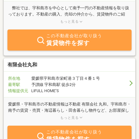
弊社では、宇和島市を中心として南予一円の不動産情報を取り扱
っております。不動産の購入、売却の仲介から、賃貸物件のご紹
介、遊休地の有効活用などのご提案まで、住まいのことならお気軽
もっと見る
にお問い合わせ下さい。皆様の住まいの夢実現をお手伝い致しま
す。田舎暮らしをご希望されるお客さまをサポートとしておりま
この不動産会社が取り扱う
す。
賃貸物件を探す
有限会社丸和
所在地
愛媛県宇和島市栄町港３丁目４番１号
最寄駅
予讃線 宇和島駅 徒歩2分
情報提供元
LIFULL HOME'S
愛媛県・宇和島市の不動産情報は不動産 有限会社 丸和。宇和島市・
南予の賃貸・売買・海辺暮らし・田舎暮らし物件など、お部屋探し
は当店へ。あなたのこだわりをお手伝い致します。お気軽にお電話
もっと見る
ください。
この不動産会社が取り扱う