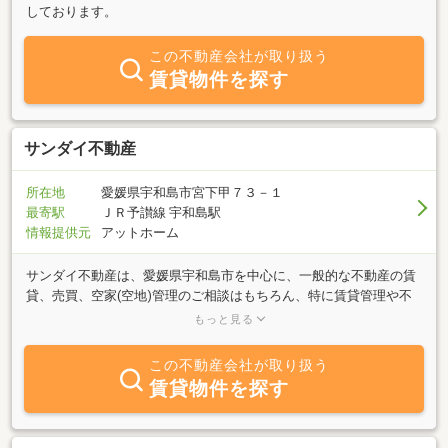
しております。
この不動産会社が取り扱う
賃貸物件を探す
サンダイ不動産
所在地
愛媛県宇和島市宮下甲７３－１
最寄駅
ＪＲ予讃線 宇和島駅
情報提供元
アットホーム
サンダイ不動産は、愛媛県宇和島市を中心に、一般的な不動産の賃
貸、売買、空家(空地)管理のご相談はもちろん、特に賃貸管理や不
動産投資に関わる収益物件のご相談・依頼を多く受けております。
もっと見る
地域の実情に合わせた広告、入居者様に分かりやすい契約書・案内
等により、お客様を始め、地元オーナー様、投資家様にも定評をい
この不動産会社が取り扱う
ただいております。管理については、委託の取り決め範囲・内容の
賃貸物件を探す
柔軟さはもちろん、所有者様にダイジェストで物件の状況を把握い
ただける、専用ページ等もサイトで作成しております。お客様、オ
ーナー様、そして弊社という3者全員が良き関係を築けるように