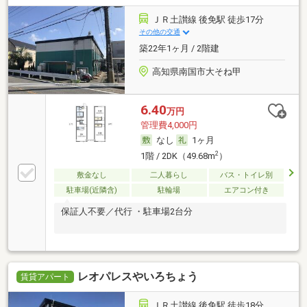
ＪＲ土讃線 後免駅 徒歩17分
その他の交通
築22年1ヶ月 / 2階建
高知県南国市大そね甲
6.40
万円
管理費4,000円
なし
1ヶ月
2
1階 / 2DK（49.68m
）
敷金なし
二人暮らし
バス・トイレ別
駐車場(近隣含)
駐輪場
エアコン付き
保証人不要／代行 ・駐車場2台分
レオパレスやいろちょう
賃貸アパート
ＪＲ土讃線 後免駅 徒歩18分