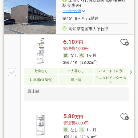
土佐くろしお鉄道阿佐線 後免町
駅 徒歩9分
その他の交通
築15年8ヶ月 / 2階建
高知県南国市大そね甲
6.10
万円
管理費4,000円
なし
1ヶ月
2
2階 / 1K（28.02m
）
敷金なし
一人暮らし
バス・トイレ別
モニタ付インターホ
駐車場(近隣含)
最上階
ン
最上階
5.80
万円
管理費4,000円
なし
1ヶ月
2
1階 / 1K（23.61m
）