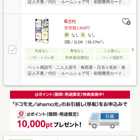
証人不要／代行 ・ルームシェア可・初期費用カード決
済可・家賃カード決済可
6
万円
管理費2,800円
なし
なし
2
3階 / 2LDK（56.57m
）
礼金なし
敷金なし
二人暮らし
バス・トイレ別
駐車場(近隣含)
ペット相談可
ペット相談可・二人入居可・角部屋・日当り良好・保
証人不要／代行 ・ルームシェア可・初期費用カード決
済可・家賃カード決済可