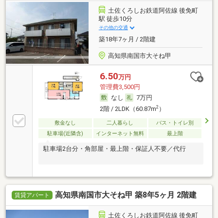
土佐くろしお鉄道阿佐線 後免町
駅 徒歩10分
その他の交通
築18年7ヶ月 / 2階建
高知県南国市大そね甲
6.50
万円
管理費3,500円
なし
7万円
2
2階 / 2LDK（60.87m
）
敷金なし
二人暮らし
バス・トイレ別
駐車場(近隣含)
インターネット無料
最上階
駐車場2台分・角部屋・最上階・保証人不要／代行
高知県南国市大そね甲 築8年5ヶ月 2階建
賃貸アパート
土佐くろしお鉄道阿佐線 後免町