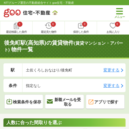
NTTグループ運営の不動産総合サイト goo住宅・不動産
1
0
0
0
最近検索した条件
最近見た物件
保存した条件
お気に入り
後免町駅(高知県)の賃貸物件
(賃貸マンション・アパー
物件一覧
ト)
駅
変更する
土佐くろしおなはり/後免町
条件
変更する
指定なし
新着メールを受
検索条件を保存
アプリで探す
取る
人数に合った間取りを選ぶ