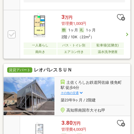
3
万円
管理費1,000円
1ヶ月
1ヶ月
2
2階 / 1DK（22m
）
一人暮らし
バス・トイレ別
駐車場(近隣含)
南向き
エアコン付き
温水洗浄便座
レオパレスＳＵＮ
賃貸アパート
土佐くろしお鉄道阿佐線 後免町
駅 徒歩6分
その他の交通
築23年9ヶ月 / 2階建
高知県南国市大そね甲
3.80
万円
管理費4,000円