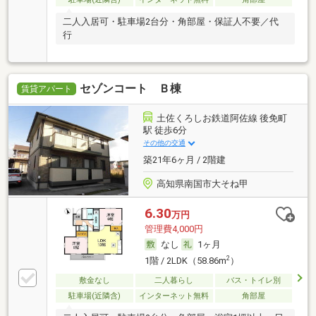
二人入居可・駐車場2台分・角部屋・保証人不要／代
行
セゾンコート Ｂ棟
賃貸アパート
土佐くろしお鉄道阿佐線 後免町
駅 徒歩6分
その他の交通
築21年6ヶ月 / 2階建
高知県南国市大そね甲
6.30
万円
管理費4,000円
なし
1ヶ月
2
1階 / 2LDK（58.86m
）
敷金なし
二人暮らし
バス・トイレ別
駐車場(近隣含)
インターネット無料
角部屋