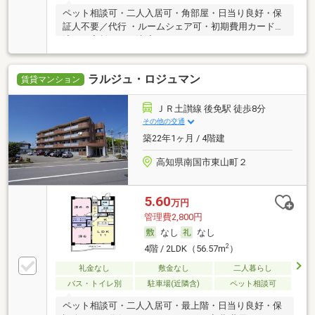
ペット相談可・二人入居可・角部屋・日当り良好・保
証人不要／代行 ・ルームシェア可・初期費用カード決
済可・家賃カード決済可
ラルジュ・ロジュマン
賃貸マンション
ＪＲ土讃線 後免駅 徒歩8分
その他の交通
築22年1ヶ月 / 4階建
高知県南国市東山町２
5.60
万円
管理費2,800円
なし
なし
2
4階 / 2LDK（56.57m
）
礼金なし
敷金なし
二人暮らし
バス・トイレ別
駐車場(近隣含)
ペット相談可
ペット相談可・二人入居可・最上階・日当り良好・保