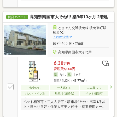
高知県南国市大そね甲 築9年10ヶ月 2階建
賃貸アパート
とさでん交通後免線 後免東町駅
徒歩6分
その他の交通
築9年10ヶ月 / 2階建
高知県南国市大そね甲
6.30
万円
管理費5,000円
なし
1ヶ月
2
1階 / 1LDK（43.77m
）
敷金なし
一人暮らし
二人暮らし
バス・トイレ別
駐車場(近隣含)
ペット相談可
ペット相談可・二人入居可・駐車場2台分・浴室1坪以
上・日当り良好・保証人不要／代行 ・初期費用カード
決済可