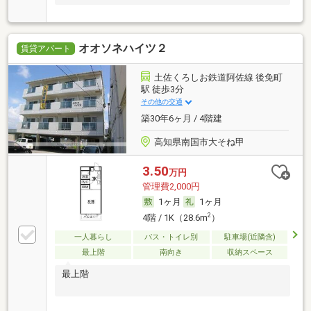
オオソネハイツ２
賃貸アパート
土佐くろしお鉄道阿佐線 後免町
駅 徒歩3分
その他の交通
築30年6ヶ月 / 4階建
高知県南国市大そね甲
3.50
万円
管理費2,000円
1ヶ月
1ヶ月
2
4階 / 1K（28.6m
）
一人暮らし
バス・トイレ別
駐車場(近隣含)
最上階
南向き
収納スペース
最上階