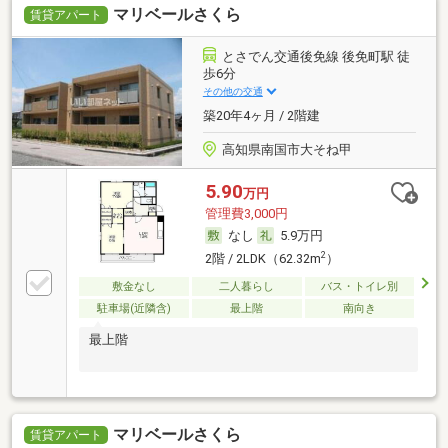
マリベールさくら
賃貸アパート
とさでん交通後免線 後免町駅 徒
歩6分
その他の交通
築20年4ヶ月 / 2階建
高知県南国市大そね甲
5.90
万円
管理費3,000円
なし
5.9万円
2
2階 / 2LDK（62.32m
）
敷金なし
二人暮らし
バス・トイレ別
駐車場(近隣含)
最上階
南向き
最上階
マリベールさくら
賃貸アパート