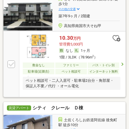
歩1分
その他の交通
築7年9ヶ月 / 2階建
高知県南国市大そね甲
10.30
万円
管理費5,000円
なし
1ヶ月
2
1階 / 3LDK（78.96m
）
敷金なし
ファミリー
バス・トイレ別
駐車場(近隣含)
ペット相談可
インターネット無料
ペット相談可・二人入居可・駐車場2台分・角部屋・
保証人不要／代行 ・オール電化
シティ クレール Ｄ棟
賃貸アパート
土佐くろしお鉄道阿佐線 後免町
駅 徒歩10分