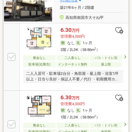
その他の交通
築21年6ヶ月 / 2階建
高知県南国市大そね甲
6.30
万円
管理費4,000円
なし
1ヶ月
2
2階 / 2LDK（58.86m
）
敷金なし
二人暮らし
バス・トイレ別
駐車場(近隣含)
インターネット無料
最上階
二人入居可・駐車場2台分・角部屋・最上階・浴室1坪
以上・日当り良好・保証人不要／代行 ・初期費用カー
ド決済可
6.30
万円
管理費4,000円
なし
1ヶ月
2
1階 / 2LDK（58.86m
）
敷金なし
二人暮らし
バス・トイレ別
駐車場(近隣含)
インターネット無料
角部屋