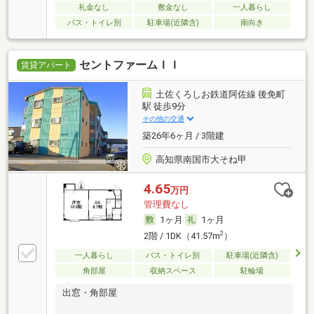
礼金なし
敷金なし
一人暮らし
バス・トイレ別
駐車場(近隣含)
南向き
セントファームＩＩ
賃貸アパート
土佐くろしお鉄道阿佐線 後免町
駅 徒歩9分
その他の交通
築26年6ヶ月 / 3階建
高知県南国市大そね甲
4.65
万円
管理費なし
1ヶ月
1ヶ月
2
2階 / 1DK（41.57m
）
一人暮らし
バス・トイレ別
駐車場(近隣含)
角部屋
収納スペース
駐輪場
出窓・角部屋