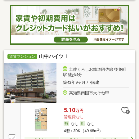
山中ハイツＩ
賃貸マンション
土佐くろしお鉄道阿佐線 後免町
駅 徒歩4分
築42年9ヶ月 / 7階建
高知県南国市大そね甲
5.10
万円
管理費なし
なし
なし
2
4階 / 3DK（49.68m
）