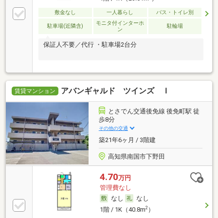
敷金なし
一人暮らし
バス・トイレ別
モニタ付インターホ
駐車場(近隣含)
駐輪場
ン
保証人不要／代行 ・駐車場2台分
アバンギャルド ツインズ Ｉ
賃貸マンション
とさでん交通後免線 後免町駅 徒
歩8分
その他の交通
築21年6ヶ月 / 3階建
高知県南国市下野田
4.70
万円
管理費なし
なし
なし
2
1階 / 1K（40.8m
）