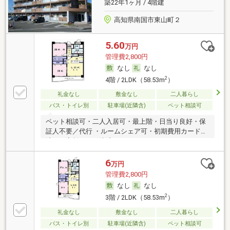
築22年1ヶ月 / 4階建
高知県南国市東山町２
5.60
万円
管理費2,800円
なし
なし
2
4階 / 2LDK（58.53m
）
礼金なし
敷金なし
二人暮らし
バス・トイレ別
駐車場(近隣含)
ペット相談可
ペット相談可・二人入居可・最上階・日当り良好・保
証人不要／代行 ・ルームシェア可・初期費用カード決
済可・家賃カード決済可
6
万円
管理費2,800円
なし
なし
2
3階 / 2LDK（58.53m
）
礼金なし
敷金なし
二人暮らし
バス・トイレ別
駐車場(近隣含)
ペット相談可