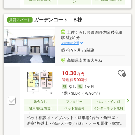
ン
ガーデンコート Ｂ棟
賃貸アパート
土佐くろしお鉄道阿佐線 後免町
駅 徒歩1分
その他の交通
築7年9ヶ月 / 2階建
高知県南国市大そね
10.30
万円
管理費5,000円
なし
1ヶ月
2
1階 / 3LDK（78.96m
）
敷金なし
ファミリー
バス・トイレ別
駐車場(近隣含)
ペット相談可
インターネット無料
ペット相談可・メゾネット・駐車場2台分・角部屋・
浴室1坪以上・保証人不要／代行 ・オール電化・家賃
カード決済可