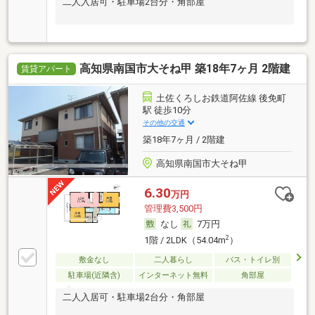
二人入居可・駐車場2台分・角部屋
高知県南国市大そね甲 築18年7ヶ月 2階建
賃貸アパート
土佐くろしお鉄道阿佐線 後免町
駅 徒歩10分
その他の交通
築18年7ヶ月 / 2階建
高知県南国市大そね甲
6.30
万円
管理費3,500円
なし
7万円
2
1階 / 2LDK（54.04m
）
敷金なし
二人暮らし
バス・トイレ別
駐車場(近隣含)
インターネット無料
角部屋
二人入居可・駐車場2台分・角部屋