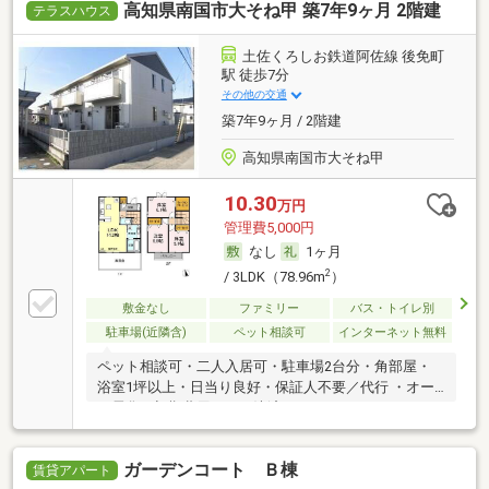
高知県南国市大そね甲 築7年9ヶ月 2階建
テラスハウス
土佐くろしお鉄道阿佐線 後免町
駅 徒歩7分
その他の交通
築7年9ヶ月 / 2階建
高知県南国市大そね甲
10.30
万円
管理費5,000円
なし
1ヶ月
2
/ 3LDK（78.96m
）
敷金なし
ファミリー
バス・トイレ別
駐車場(近隣含)
ペット相談可
インターネット無料
ペット相談可・二人入居可・駐車場2台分・角部屋・
浴室1坪以上・日当り良好・保証人不要／代行 ・オー
ル電化・初期費用カード決済可
ガーデンコート Ｂ棟
賃貸アパート