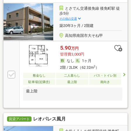
とさでん交通後免線 後免町駅 徒
歩5分
その他の交通
築20年3ヶ月 / 2階建
高知県南国市大そね甲
5.90
万円
管理費3,000円
なし
1ヶ月
2
2階 / 2LDK（62.32m
）
敷金なし
二人暮らし
バス・トイレ別
駐車場(近隣含)
最上階
南向き
最上階
レオパレス風月
賃貸アパート