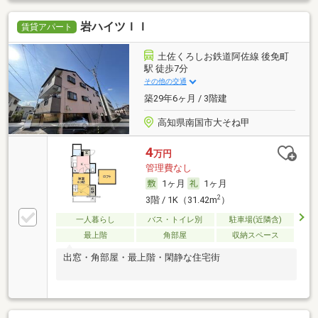
岩ハイツＩＩ
賃貸アパート
土佐くろしお鉄道阿佐線 後免町
駅 徒歩7分
その他の交通
築29年6ヶ月 / 3階建
高知県南国市大そね甲
4
万円
管理費なし
1ヶ月
1ヶ月
2
3階 / 1K（31.42m
）
一人暮らし
バス・トイレ別
駐車場(近隣含)
最上階
角部屋
収納スペース
出窓・角部屋・最上階・閑静な住宅街