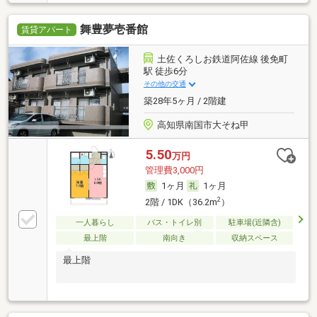
舞豊夢壱番館
賃貸アパート
土佐くろしお鉄道阿佐線 後免町
駅 徒歩6分
その他の交通
築28年5ヶ月 / 2階建
高知県南国市大そね甲
5.50
万円
管理費3,000円
1ヶ月
1ヶ月
2
2階 / 1DK（36.2m
）
一人暮らし
バス・トイレ別
駐車場(近隣含)
最上階
南向き
収納スペース
最上階