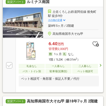
ルミナス南国
賃貸アパート
土佐くろしお鉄道阿佐線 後免町
駅 徒歩9分
その他の交通
築8年5ヶ月 / 2階建
高知県南国市大そね甲
6.40
万円
管理費2,000円
1ヶ月
なし
2
1階 / 1LDK（48.31m
）
礼金なし
一人暮らし
二人暮らし
バス・トイレ別
駐車場(近隣含)
ペット相談可
ペット相談可・角部屋・保証人不要／代行
高知県南国市大そね甲 築18年7ヶ月 2階建
賃貸アパート