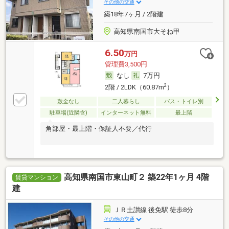
その他の交通
築18年7ヶ月 / 2階建
高知県南国市大そね甲
6.50
万円
管理費3,500円
なし
7万円
2
2階 / 2LDK（60.87m
）
敷金なし
二人暮らし
バス・トイレ別
駐車場(近隣含)
インターネット無料
最上階
角部屋・最上階・保証人不要／代行
高知県南国市東山町２ 築22年1ヶ月 4階
賃貸マンション
建
ＪＲ土讃線 後免駅 徒歩8分
その他の交通