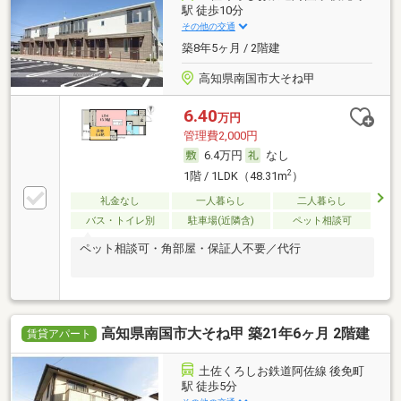
駅 徒歩10分
その他の交通
築8年5ヶ月 / 2階建
高知県南国市大そね甲
6.40
万円
管理費2,000円
6.4万円
なし
2
1階 / 1LDK（48.31m
）
礼金なし
一人暮らし
二人暮らし
バス・トイレ別
駐車場(近隣含)
ペット相談可
ペット相談可・角部屋・保証人不要／代行
高知県南国市大そね甲 築21年6ヶ月 2階建
賃貸アパート
土佐くろしお鉄道阿佐線 後免町
駅 徒歩5分