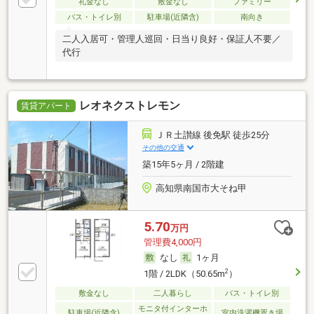
礼金なし
敷金なし
ファミリー
バス・トイレ別
駐車場(近隣含)
南向き
二人入居可・管理人巡回・日当り良好・保証人不要／
代行
レオネクストレモン
賃貸アパート
ＪＲ土讃線 後免駅 徒歩25分
その他の交通
築15年5ヶ月 / 2階建
高知県南国市大そね甲
5.70
万円
管理費4,000円
なし
1ヶ月
2
1階 / 2LDK（50.65m
）
敷金なし
二人暮らし
バス・トイレ別
モニタ付インターホ
駐車場(近隣含)
室内洗濯機置き場