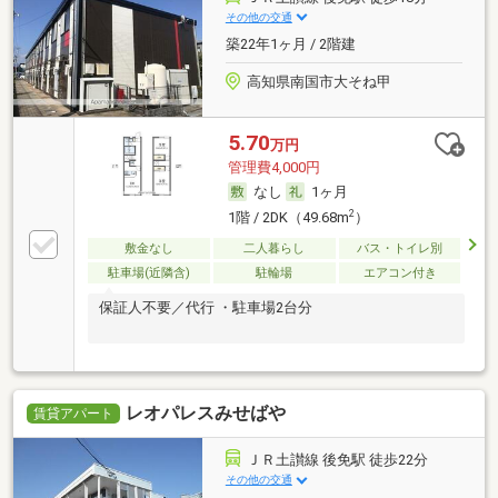
その他の交通
築22年1ヶ月 / 2階建
高知県南国市大そね甲
5.70
万円
管理費4,000円
なし
1ヶ月
2
1階 / 2DK（49.68m
）
敷金なし
二人暮らし
バス・トイレ別
駐車場(近隣含)
駐輪場
エアコン付き
保証人不要／代行 ・駐車場2台分
レオパレスみせばや
賃貸アパート
ＪＲ土讃線 後免駅 徒歩22分
その他の交通