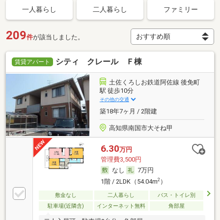
一人暮らし
二人暮らし
ファミリー
209
件
が該当しました。
シティ クレール Ｆ棟
賃貸アパート
土佐くろしお鉄道阿佐線 後免町
駅 徒歩10分
その他の交通
築18年7ヶ月 / 2階建
高知県南国市大そね甲
6.30
万円
管理費3,500円
なし
7万円
2
1階 / 2LDK（54.04m
）
敷金なし
二人暮らし
バス・トイレ別
駐車場(近隣含)
インターネット無料
角部屋