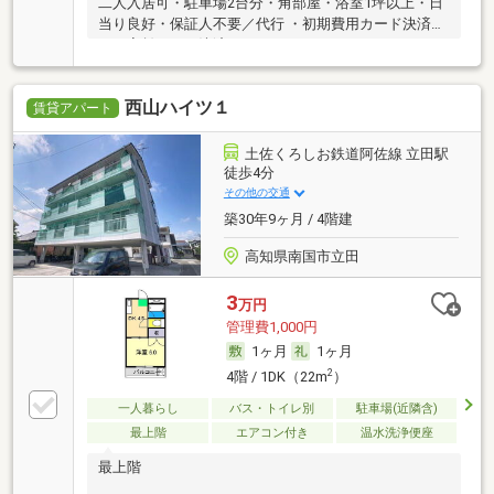
二人入居可・駐車場2台分・角部屋・浴室1坪以上・日
当り良好・保証人不要／代行 ・初期費用カード決済
可・家賃カード決済可
西山ハイツ１
賃貸アパート
土佐くろしお鉄道阿佐線 立田駅
徒歩4分
その他の交通
築30年9ヶ月 / 4階建
高知県南国市立田
3
万円
管理費1,000円
1ヶ月
1ヶ月
2
4階 / 1DK（22m
）
一人暮らし
バス・トイレ別
駐車場(近隣含)
最上階
エアコン付き
温水洗浄便座
最上階