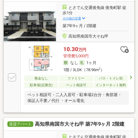
とさでん交通後免線 後免町駅 徒
歩1分
その他の交通
築7年9ヶ月 / 2階建
高知県南国市大そね甲
10.30
万円
管理費5,000円
なし
1ヶ月
2
1階 / 3LDK（78.96m
）
敷金なし
ファミリー
バス・トイレ別
駐車場(近隣含)
ペット相談可
インターネット無料
ペット相談可・二人入居可・駐車場2台分・角部屋・
保証人不要／代行 ・オール電化
高知県南国市大そね甲 築7年9ヶ月 2階建
賃貸アパート
とさでん交通後免線 後免町駅 徒