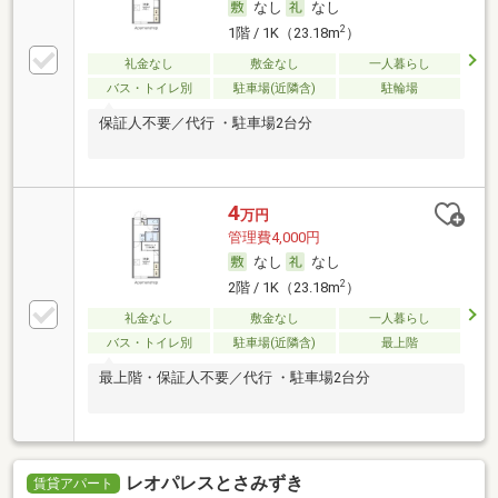
なし
なし
2
1階 / 1K（23.18m
）
礼金なし
敷金なし
一人暮らし
バス・トイレ別
駐車場(近隣含)
駐輪場
保証人不要／代行 ・駐車場2台分
4
万円
管理費4,000円
なし
なし
2
2階 / 1K（23.18m
）
礼金なし
敷金なし
一人暮らし
バス・トイレ別
駐車場(近隣含)
最上階
最上階・保証人不要／代行 ・駐車場2台分
レオパレスとさみずき
賃貸アパート