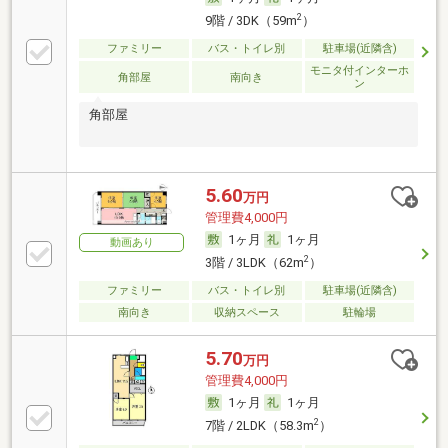
2
9階 / 3DK（59m
）
ファミリー
バス・トイレ別
駐車場(近隣含)
モニタ付インターホ
角部屋
南向き
ン
角部屋
5.60
万円
管理費4,000円
1ヶ月
1ヶ月
動画あり
2
3階 / 3LDK（62m
）
ファミリー
バス・トイレ別
駐車場(近隣含)
南向き
収納スペース
駐輪場
5.70
万円
管理費4,000円
1ヶ月
1ヶ月
2
7階 / 2LDK（58.3m
）