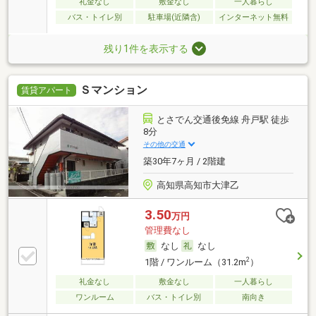
礼金なし
敷金なし
一人暮らし
バス・トイレ別
駐車場(近隣含)
インターネット無料
残り1件を表示する
Ｓマンション
賃貸アパート
とさでん交通後免線 舟戸駅 徒歩
8分
その他の交通
築30年7ヶ月 / 2階建
高知県高知市大津乙
3.50
万円
管理費なし
なし
なし
2
1階 / ワンルーム（31.2m
）
礼金なし
敷金なし
一人暮らし
ワンルーム
バス・トイレ別
南向き