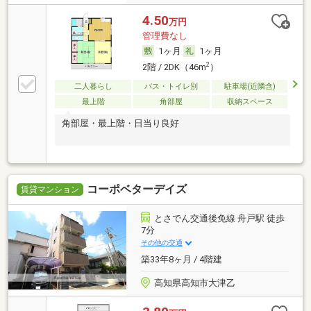
4.50
万円
管理費なし
1ヶ月
1ヶ月
2
2階 / 2DK（46m
）
二人暮らし
バス・トイレ別
駐車場(近隣含)
最上階
角部屋
収納スペース
角部屋・最上階・日当り良好
コーポベターデイズ
賃貸マンション
とさでん交通後免線 舟戸駅 徒歩
7分
その他の交通
築33年8ヶ月 / 4階建
高知県高知市大津乙