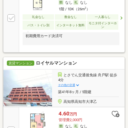
なし
なし
2
1階 / 1DK（26m
）
礼金なし
敷金なし
一人暮らし
モニタ付インターホ
バス・トイレ別
インターネット無料
ン
初期費用カード決済可
ロイヤルマンション
賃貸マンション
とさでん交通後免線 舟戸駅 徒歩
4分
その他の交通
築41年8ヶ月 / 5階建
高知県高知市大津乙
4.60
万円
管理費2,000円
なし
なし