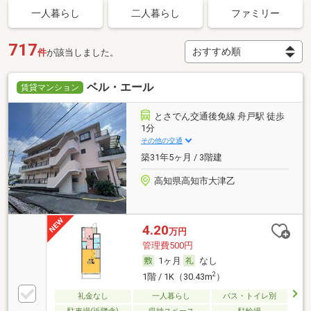
一人暮らし
二人暮らし
ファミリー
717
件
が該当しました。
ベル・エール
賃貸マンション
とさでん交通後免線 舟戸駅 徒歩
1分
その他の交通
築31年5ヶ月 / 3階建
高知県高知市大津乙
4.20
万円
管理費500円
1ヶ月
なし
2
1階 / 1K（30.43m
）
礼金なし
一人暮らし
バス・トイレ別