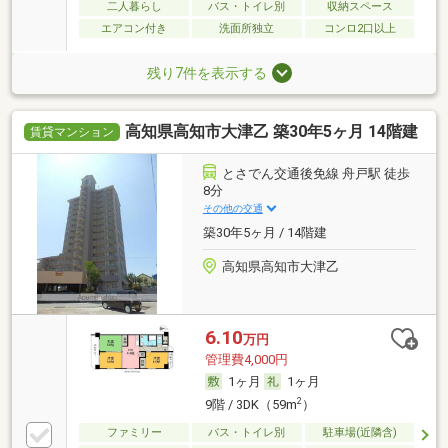
二人暮らし
バス・トイレ別
収納スペース
エアコン付き
洗面所独立
コンロ2口以上
残り7件を表示する
高知県高知市大津乙 築30年5ヶ月 14階建
賃貸マンション
とさでん交通後免線 舟戸駅 徒歩
8分
その他の交通
築30年5ヶ月 / 14階建
高知県高知市大津乙
6.10
万円
管理費4,000円
1ヶ月
1ヶ月
2
9階 / 3DK（59m
）
ファミリー
バス・トイレ別
駐車場(近隣含)