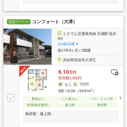
コンフォート（大津）
賃貸アパート
とさでん交通後免線 北浦駅 徒歩
8分
その他の交通
築21年4ヶ月 / 2階建
高知県高知市大津乙
6.10
万円
管理費3,500円
なし
7万円
2
2階 / 2LDK（54.81m
）
敷金なし
二人暮らし
バス・トイレ別
駐車場(近隣含)
最上階
角部屋
角部屋・最上階