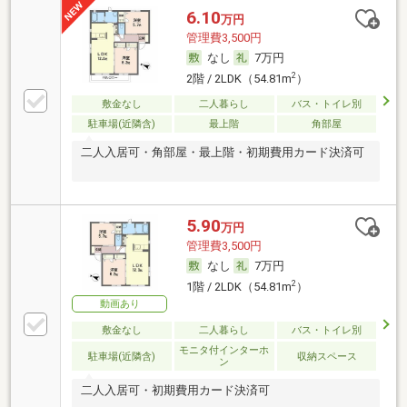
6.10
万円
管理費3,500円
なし
7万円
2
2階 / 2LDK（54.81m
）
敷金なし
二人暮らし
バス・トイレ別
駐車場(近隣含)
最上階
角部屋
二人入居可・角部屋・最上階・初期費用カード決済可
5.90
万円
管理費3,500円
なし
7万円
2
1階 / 2LDK（54.81m
）
動画あり
敷金なし
二人暮らし
バス・トイレ別
モニタ付インターホ
駐車場(近隣含)
収納スペース
ン
二人入居可・初期費用カード決済可