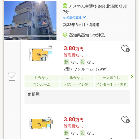
とさでん交通後免線 北浦駅 徒歩
7分
その他の交通
築33年8ヶ月 / 4階建
高知県高知市大津乙
3.80
万円
管理費なし
なし
なし
2
2階 / ワンルーム（29m
）
礼金なし
敷金なし
一人暮らし
ワンルーム
バス・トイレ別
インターネット無料
角部屋
3.80
万円
管理費なし
なし
なし
2