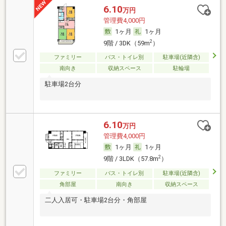
6.10
万円
管理費4,000円
1ヶ月
1ヶ月
2
9階 / 3DK（59m
）
ファミリー
バス・トイレ別
駐車場(近隣含)
南向き
収納スペース
駐輪場
駐車場2台分
6.10
万円
管理費4,000円
1ヶ月
1ヶ月
2
9階 / 3LDK（57.8m
）
ファミリー
バス・トイレ別
駐車場(近隣含)
角部屋
南向き
収納スペース
二人入居可・駐車場2台分・角部屋