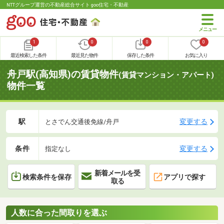
NTTグループ運営の不動産総合サイト goo住宅・不動産
1
0
0
0
最近検索した条件
最近見た物件
保存した条件
お気に入り
舟戸駅(高知県)の賃貸物件
(賃貸マンション・アパート)
物件一覧
駅
変更する
とさでん交通後免線/舟戸
条件
変更する
指定なし
新着メールを受
検索条件を保存
アプリで探す
取る
人数に合った間取りを選ぶ