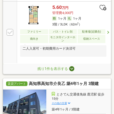
5.60
万円
管理費4,000円
1ヶ月
1ヶ月
2
3階 / 3LDK（62m
）
ファミリー
バス・トイレ別
駐車場(近隣含)
モニタ付インターホ
南向き
収納スペース
ン
二人入居可・初期費用カード決済可
残り1件を表示する
高知県高知市介良乙 築4年1ヶ月 3階建
賃貸アパート
とさでん交通後免線 鹿児駅 徒歩
15分
その他の交通
築4年1ヶ月 / 3階建