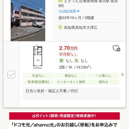
とさでん交通後免線 鹿児駅 徒歩
8分
その他の交通
築33年10ヶ月 / 3階建
高知県高知市大津乙
2.70
万円
管理費なし
なし
なし
2
2階 / 1K（19.25m
）
礼金なし
敷金なし
一人暮らし
駐車場(近隣含)
インターネット無料
南向き
日当り良好・保証人不要／代行