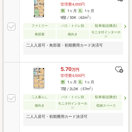
管理費4,000円
1ヶ月
1ヶ月
2
9階 / 3DK（62m
）
ファミリー
バス・トイレ別
駐車場(近隣含)
モニタ付インターホ
角部屋
南向き
ン
二人入居可・角部屋・初期費用カード決済可
5.70
万円
管理費4,000円
1ヶ月
1ヶ月
2
7階 / 2LDK（57m
）
二人暮らし
バス・トイレ別
駐車場(近隣含)
モニタ付インターホ
南向き
収納スペース
ン
二人入居可・初期費用カード決済可