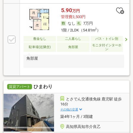
5.90
万円
管理費3,500円
なし
7万円
2
1階 / 2LDK（54.81m
）
敷金なし
二人暮らし
バス・トイレ別
モニタ付インターホ
駐車場(近隣含)
角部屋
ン
角部屋
ひまわり
賃貸アパート
とさでん交通後免線 鹿児駅 徒歩
16分
その他の交通
築4年1ヶ月 / 3階建
高知県高知市介良乙