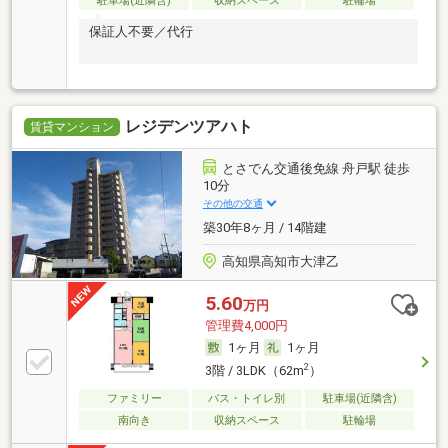
駐車場(近隣含)
収納スペース
駐輪場
保証人不要／代行
レジデンツアハト
賃貸マンション
とさでん交通後免線 舟戸駅 徒歩
10分
その他の交通
築30年8ヶ月 / 14階建
高知県高知市大津乙
5.60
万円
管理費4,000円
1ヶ月
1ヶ月
2
3階 / 3LDK（62m
）
ファミリー
バス・トイレ別
駐車場(近隣含)
南向き
収納スペース
駐輪場