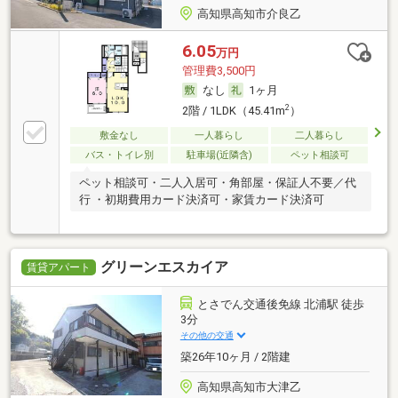
高知県高知市介良乙
6.05
万円
管理費3,500円
なし
1ヶ月
2
2階 / 1LDK（45.41m
）
敷金なし
一人暮らし
二人暮らし
バス・トイレ別
駐車場(近隣含)
ペット相談可
ペット相談可・二人入居可・角部屋・保証人不要／代
行 ・初期費用カード決済可・家賃カード決済可
グリーンエスカイア
賃貸アパート
とさでん交通後免線 北浦駅 徒歩
3分
その他の交通
築26年10ヶ月 / 2階建
高知県高知市大津乙