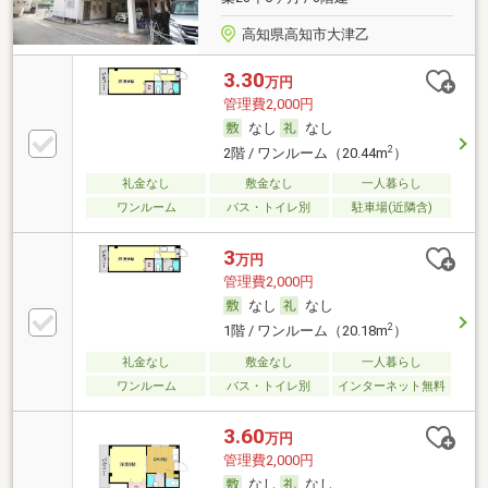
高知県高知市大津乙
3.30
万円
管理費2,000円
なし
なし
2
2階 / ワンルーム（20.44m
）
礼金なし
敷金なし
一人暮らし
ワンルーム
バス・トイレ別
駐車場(近隣含)
3
万円
管理費2,000円
なし
なし
2
1階 / ワンルーム（20.18m
）
礼金なし
敷金なし
一人暮らし
ワンルーム
バス・トイレ別
インターネット無料
3.60
万円
管理費2,000円
なし
なし