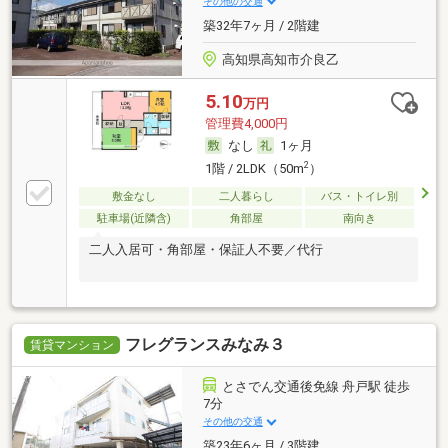
その他の交通
築32年7ヶ月 / 2階建
高知県高知市介良乙
5.10
万円
管理費4,000円
なし
1ヶ月
2
1階 / 2LDK（50m
）
敷金なし
二人暮らし
バス・トイレ別
駐車場(近隣含)
角部屋
南向き
二人入居可・角部屋・保証人不要／代行
フレグランスみなみ３
賃貸マンション
とさでん交通後免線 舟戸駅 徒歩
7分
その他の交通
築23年6ヶ月 / 3階建