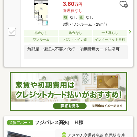
3.80
万円
管理費なし
なし
なし
2
3階 / ワンルーム（29m
）
礼金なし
敷金なし
一人暮らし
ワンルーム
バス・トイレ別
インターネット無料
角部屋・保証人不要／代行 ・初期費用カード決済可
フジパレス高知 Ｈ棟
賃貸アパート
とさでん交通後免線 鹿児駅 徒歩