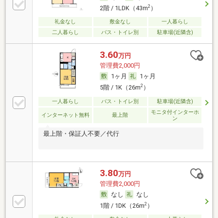
2
2階 / 1LDK（43m
）
礼金なし
敷金なし
一人暮らし
二人暮らし
バス・トイレ別
駐車場(近隣含)
3.60
万円
管理費2,000円
1ヶ月
1ヶ月
2
5階 / 1K（26m
）
一人暮らし
バス・トイレ別
駐車場(近隣含)
モニタ付インターホ
インターネット無料
最上階
ン
最上階・保証人不要／代行
3.80
万円
管理費2,000円
なし
なし
2
1階 / 1DK（26m
）