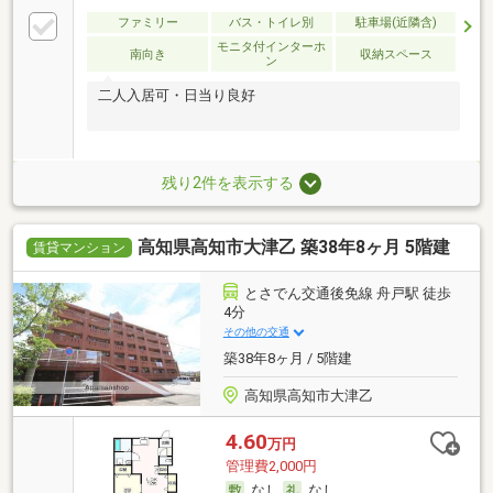
ファミリー
バス・トイレ別
駐車場(近隣含)
モニタ付インターホ
南向き
収納スペース
ン
二人入居可・日当り良好
残り2件を表示する
高知県高知市大津乙 築38年8ヶ月 5階建
賃貸マンション
とさでん交通後免線 舟戸駅 徒歩
4分
その他の交通
築38年8ヶ月 / 5階建
高知県高知市大津乙
4.60
万円
管理費2,000円
なし
なし