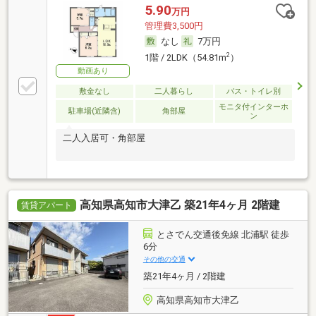
5.90
万円
管理費3,500円
なし
7万円
2
1階 / 2LDK（54.81m
）
動画あり
敷金なし
二人暮らし
バス・トイレ別
モニタ付インターホ
駐車場(近隣含)
角部屋
ン
二人入居可・角部屋
高知県高知市大津乙 築21年4ヶ月 2階建
賃貸アパート
とさでん交通後免線 北浦駅 徒歩
6分
その他の交通
築21年4ヶ月 / 2階建
高知県高知市大津乙