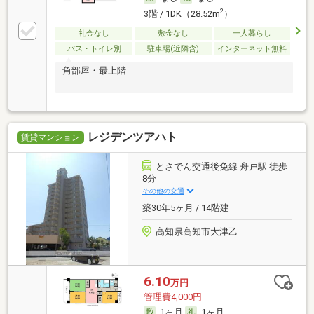
2
3階 / 1DK（28.52m
）
礼金なし
敷金なし
一人暮らし
バス・トイレ別
駐車場(近隣含)
インターネット無料
角部屋・最上階
レジデンツアハト
賃貸マンション
とさでん交通後免線 舟戸駅 徒歩
8分
その他の交通
築30年5ヶ月 / 14階建
高知県高知市大津乙
6.10
万円
管理費4,000円
1ヶ月
1ヶ月