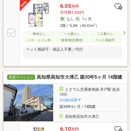
6.05
万円
管理費3,500円
なし
1ヶ月
2
2階 / 1LDK（45.41m
）
敷金なし
一人暮らし
二人暮らし
バス・トイレ別
駐車場(近隣含)
ペット相談可
ペット相談可・保証人不要／代行
高知県高知市大津乙 築30年5ヶ月 14階建
賃貸マンション
とさでん交通後免線 舟戸駅 徒歩
10分
その他の交通
築30年5ヶ月 / 14階建
高知県高知市大津乙
6.10
万円