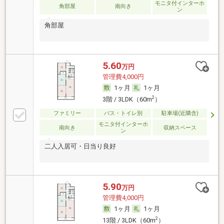
モニタ付インターホ
角部屋
南向き
ン
角部屋
5.60
万円
管理費4,000円
1ヶ月
1ヶ月
2
3階 / 3LDK（60m
）
ファミリー
バス・トイレ別
駐車場(近隣含)
モニタ付インターホ
南向き
収納スペース
ン
二人入居可・日当り良好
5.90
万円
管理費4,000円
1ヶ月
1ヶ月
2
13階 / 3LDK（60m
）