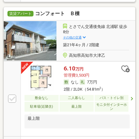
コンフォート Ｂ棟
賃貸アパート
とさでん交通後免線 北浦駅 徒歩
8分
その他の交通
築21年4ヶ月 / 2階建
高知県高知市大津乙
6.10
万円
管理費3,500円
なし
7万円
2
2階 / 2LDK（54.81m
）
敷金なし
二人暮らし
バス・トイレ別
モニタ付インターホ
駐車場(近隣含)
最上階
ン
最上階