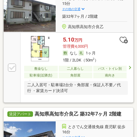
15分
その他の交通
築32年7ヶ月 / 2階建
高知県高知市介良乙
5.10
万円
管理費4,000円
なし
1ヶ月
2
1階 / 2LDK（50m
）
敷金なし
二人暮らし
バス・トイレ別
駐車場(近隣含)
角部屋
南向き
二人入居可・駐車場2台分・角部屋・保証人不要／代
行 ・家賃カード決済可
高知県高知市介良乙 築32年7ヶ月 2階建
賃貸アパート
とさでん交通後免線 鹿児駅 徒歩
16分