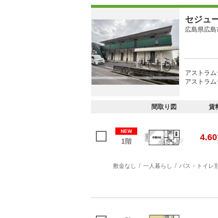
セジュ
広島県広島
アストラム
アストラムラ
間取り図
賃
NEW
4.60
1階
敷金なし
一人暮らし
バス・トイレ