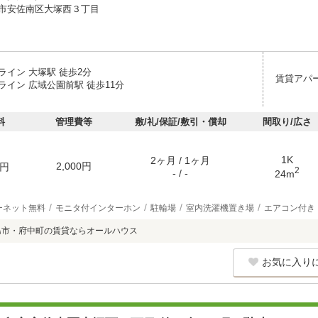
市安佐南区大塚西３丁目
ライン 大塚駅 徒歩2分
賃貸アパ
ライン 広域公園前駅 徒歩11分
料
管理費等
敷/礼/保証/敷引・償却
間取り/広さ
1K
2ヶ月 / 1ヶ月
2,000円
円
2
- / -
24m
ーネット無料
モニタ付インターホン
駐輪場
室内洗濯機置き場
エアコン付き
島市・府中町の賃貸ならオールハウス
お気に入り