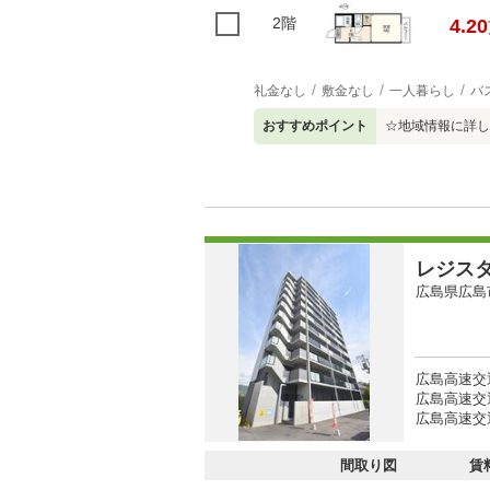
2階
4.20
礼金なし
敷金なし
一人暮らし
バ
おすすめポイント
☆地域情報に詳し
レジス
広島県広島
広島高速交
広島高速交
広島高速交
間取り図
賃