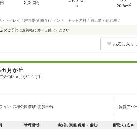
なし / なし
3,000円
円
2
- / -
26.8m
ス・トイレ別
駐車場(近隣含)
インターネット無料
最上階
角部屋
店のご予約はお気軽にお申し付けください。
お気に入り
ル五月が丘
市佐伯区五月が丘１丁目
ライン 広域公園前駅 徒歩30分
賃貸アパ
料
管理費等
敷/礼/保証/敷引・償却
間取り/広さ