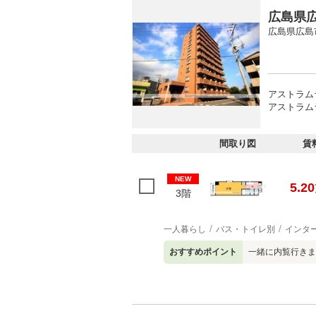
広島県広
広島県広島
アストラムラ
アストラム
間取り図
賃
NEW
5.20
3階
一人暮らし
バス・トイレ別
インタ
おすすめポイント
一緒に内覧行きま