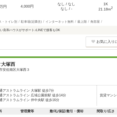
なし / なし
1K
4,000円
万円
2
なし / -
21.18m
ス・トイレ別
駐車場(近隣含)
インターネット無料
最上階
角部屋
い良和ハウスがサポート♪LINEで接客もOK
お気に入り
タ大塚西
市安佐南区大塚西３
通アストラムライン 大塚駅 徒歩7分
通アストラムライン 広域公園前駅 徒歩14分
賃貸マンシ
通アストラムライン 伴中央駅 徒歩16分
料
管理費等
敷/礼/保証/敷引・償却
間取り/広さ