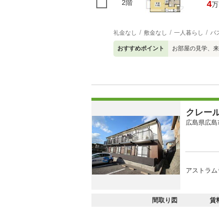
2階
4
万
礼金なし
敷金なし
一人暮らし
バ
おすすめポイント
お部屋の見学、来
クレー
広島県広島
アストラム
間取り図
賃