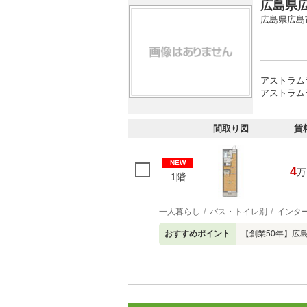
広島県広
広島県広島
アストラム
アストラム
間取り図
賃
NEW
4
万
1階
一人暮らし
バス・トイレ別
インタ
おすすめポイント
【創業50年】広