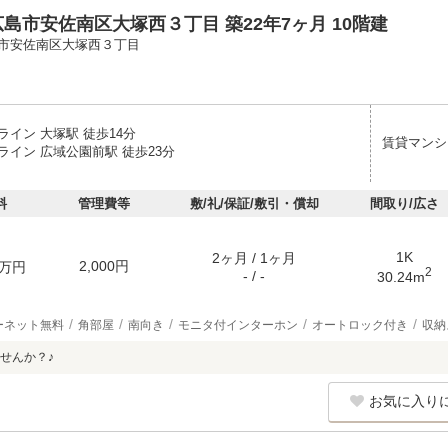
島市安佐南区大塚西３丁目 築22年7ヶ月 10階建
市安佐南区大塚西３丁目
イン 大塚駅 徒歩14分
賃貸マンシ
ライン 広域公園前駅 徒歩23分
料
管理費等
敷/礼/保証/敷引・償却
間取り/広さ
1K
2ヶ月 / 1ヶ月
2,000円
万円
2
- / -
30.24m
ーネット無料
角部屋
南向き
モニタ付インターホン
オートロック付き
収納
せんか？♪
お気に入り