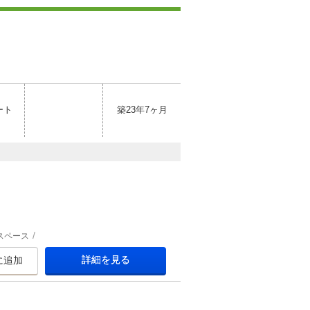
ート
築23年7ヶ月
スペース
詳細を見る
に追加