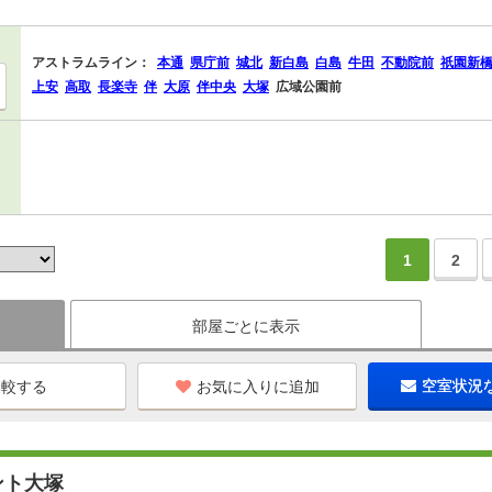
アストラムライン：
本通
県庁前
城北
新白島
白島
牛田
不動院前
祇園新
上安
高取
長楽寺
伴
大原
伴中央
大塚
広域公園前
1
2
部屋ごとに表示
お気に入りに追加
空室状況
ント大塚