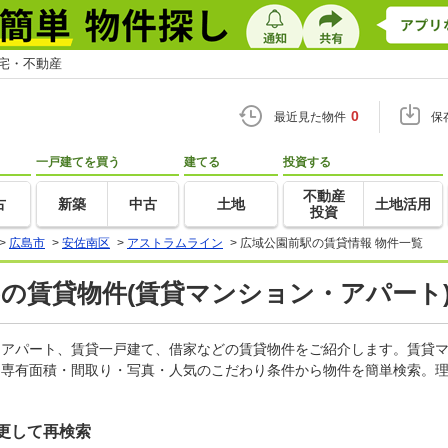
住宅・不動産
0
最近見た物件
保
一戸建てを買う
建てる
投資する
不動産
古
新築
中古
土地
土地活用
投資
>
広島市
>
安佐南区
>
アストラムライン
>
広域公園前駅の賃貸情報 物件一覧
)の賃貸物件(賃貸マンション・アパート)
ン、アパート、賃貸一戸建て、借家などの賃貸物件をご紹介します。賃貸
・専有面積・間取り・写真・人気のこだわり条件から物件を簡単検索。理
更して再検索