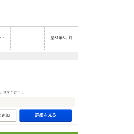
ート
築51年5ヶ月
見学予約可
詳細を見る
に追加