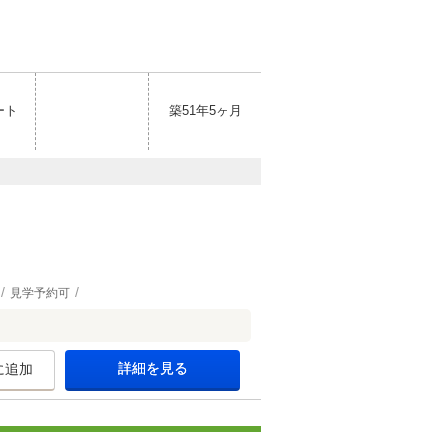
ート
築51年5ヶ月
見学予約可
詳細を見る
に追加