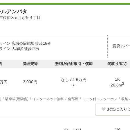
ールアンバタ
市佐伯区五月が丘４丁目
ライン 広域公園前駅 徒歩16分
賃貸アパ
イン 大塚駅 徒歩24分
料
管理費等
敷/礼/保証/敷引・償却
間取り/広さ
1K
なし / 4.6万円
3,000円
万円
2
- / -
26.8m
別
駐車場(近隣含)
インターネット無料
角部屋
モニタ付インターホン
収納
お気に入り
1K