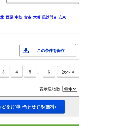
橋北
西原
中筋
古市
大町
毘沙門台
安東
この条件を保存
3
4
5
6
次へ
…
表示建物数
などをお問い合わせする(無料)