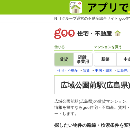
NTTグループ運営の不動産総合サイト goo
借りる
マンションを買う
店舗･
賃貸
新築
中
事業用
住宅・不動産
>
賃貸
>
中国・四国
>
広島県
広域公園前駅(広島県
広域公園前駅(広島県)の賃貸マンショ
情報を探すならgoo住宅・不動産。賃料
ートします。
探したい物件の路線・検索条件を変