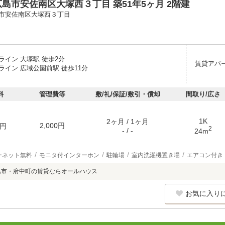
島市安佐南区大塚西３丁目 築51年5ヶ月 2階建
市安佐南区大塚西３丁目
ライン 大塚駅 徒歩2分
賃貸アパ
ライン 広域公園前駅 徒歩11分
料
管理費等
敷/礼/保証/敷引・償却
間取り/広さ
1K
2ヶ月 / 1ヶ月
2,000円
円
2
- / -
24m
ーネット無料
モニタ付インターホン
駐輪場
室内洗濯機置き場
エアコン付き
島市・府中町の賃貸ならオールハウス
お気に入り