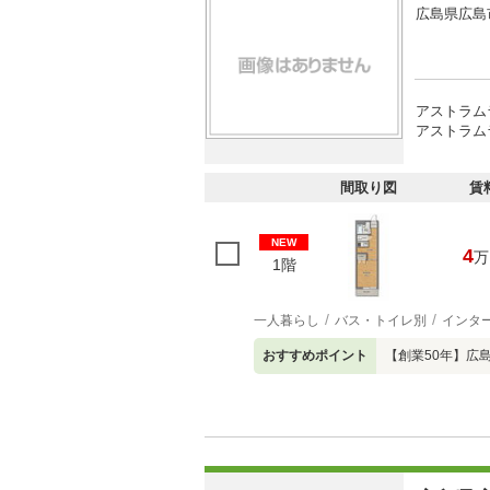
広島県広島
アストラム
アストラム
間取り図
賃
NEW
4
万
1階
一人暮らし
バス・トイレ別
インタ
おすすめポイント
【創業50年】広