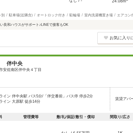
なし / -
24.08m
レ別
駐車場(近隣含)
オートロック付き
駐輪場
室内洗濯機置き場
エアコン
い良和ハウスがサポート♪LINEで接客もOK
お気に入り
ｅ 伴中央
市安佐南区伴中央４丁目
ライン 伴中央駅 バス5分/「伴交番前」バス停 停歩2分
賃貸アパ
イン 大原駅 徒歩14分
料
管理費等
敷/礼/保証/敷引・償却
間取り/広さ
1K