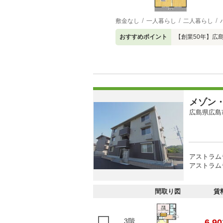
敷金なし
一人暮らし
二人暮らし
おすすめポイント
【創業50年】広
メゾン
広島県広島
アストラム
アストラムラ
間取り図
賃
3階
6.90