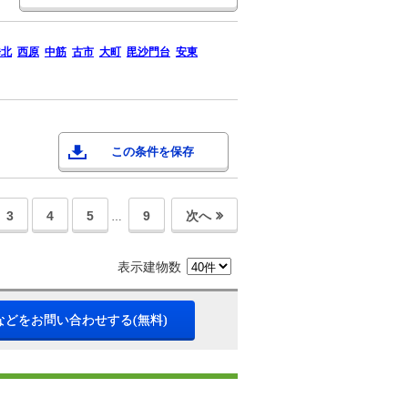
橋北
西原
中筋
古市
大町
毘沙門台
安東
この条件を保存
3
4
5
9
次へ
…
表示建物数
などをお問い合わせする(無料)