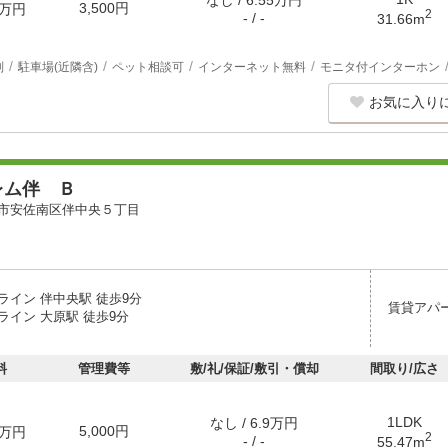
なし / 6.55万円
3,500円
万円
2
- / -
31.66m
別
駐車場(近隣含)
ペット相談可
インターネット無料
モニタ付インターホン
お気に入り
レム伴 Ｂ
市安佐南区伴中央５丁目
ライン 伴中央駅 徒歩9分
賃貸アパ
ライン 大原駅 徒歩9分
料
管理費等
敷/礼/保証/敷引・償却
間取り/広さ
1LDK
なし / 6.9万円
5,000円
万円
2
- / -
55.47m