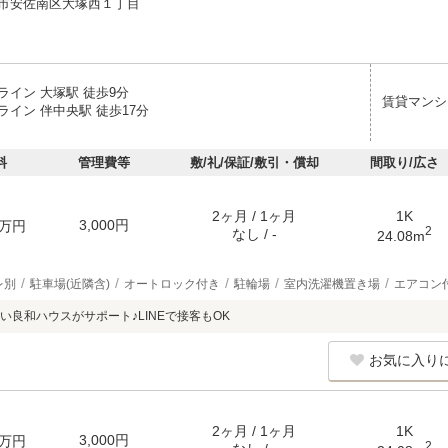
市安佐南区大塚西１丁目
ライン 大塚駅 徒歩9分
賃貸マンシ
ライン 伴中央駅 徒歩17分
料
管理費等
敷/礼/保証/敷引・償却
間取り/広さ
2ヶ月 / 1ヶ月
1K
3,000円
万円
2
なし / -
24.08m
レ別
駐車場(近隣含)
オートロック付き
駐輪場
室内洗濯機置き場
エアコン
い良和ハウスがサポート♪LINEで接客もOK
お気に入り
2ヶ月 / 1ヶ月
1K
3,000円
万円
2