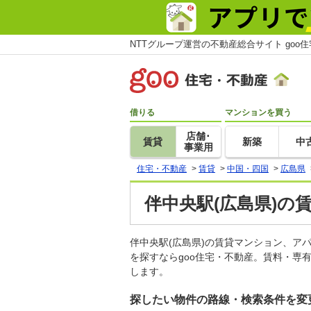
NTTグループ運営の不動産総合サイト goo
借りる
マンションを買う
店舗･
賃貸
新築
中
事業用
住宅・不動産
>
賃貸
>
中国・四国
>
広島県
伴中央駅(広島県)の
伴中央駅(広島県)の賃貸マンション、
を探すならgoo住宅・不動産。賃料・専
します。
探したい物件の路線・検索条件を変