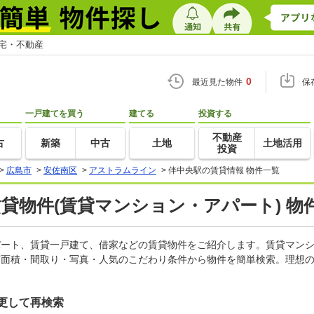
住宅・不動産
0
最近見た物件
保
一戸建てを買う
建てる
投資する
不動産
古
新築
中古
土地
土地活用
投資
>
広島市
>
安佐南区
>
アストラムライン
>
伴中央駅の賃貸情報 物件一覧
賃貸物件(賃貸マンション・アパート) 物
アパート、賃貸一戸建て、借家などの賃貸物件をご紹介します。賃貸マン
有面積・間取り・写真・人気のこだわり条件から物件を簡単検索。理想の
更して再検索