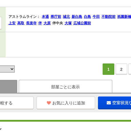
アストラムライン：
本通
県庁前
城北
新白島
白島
牛田
不動院前
祇園新
上安
高取
長楽寺
伴
大原
伴中央
大塚
広域公園前
1
2
部屋ごとに表示
お気に入りに追加
空室状況
ル