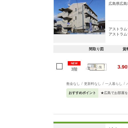
広島県広島
アストラム
アストラムラ
間取り図
賃
NEW
3.90
3階
敷金なし
更新料なし
一人暮らし
おすすめポイント
★広島でお部屋を