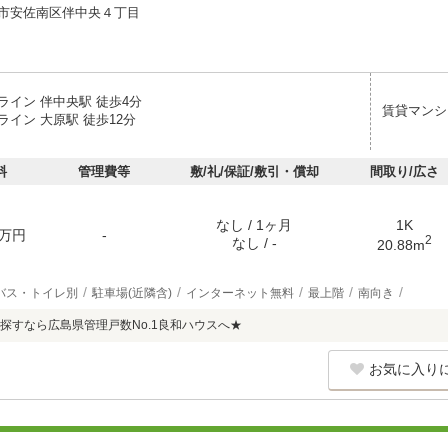
市安佐南区伴中央４丁目
ライン 伴中央駅 徒歩4分
賃貸マンシ
イン 大原駅 徒歩12分
料
管理費等
敷/礼/保証/敷引・償却
間取り/広さ
なし / 1ヶ月
1K
万円
-
2
なし / -
20.88m
バス・トイレ別
駐車場(近隣含)
インターネット無料
最上階
南向き
探すなら広島県管理戸数No.1良和ハウスへ★
お気に入り