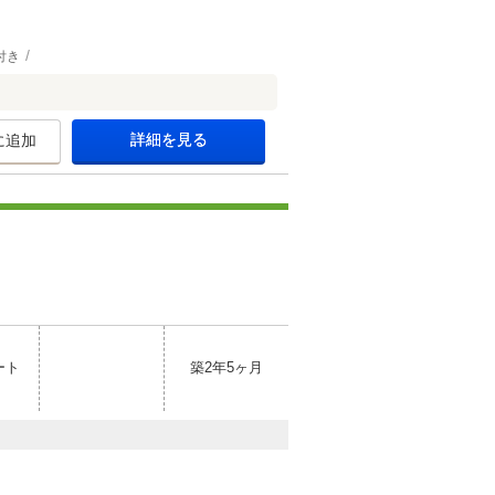
付き
詳細を見る
に追加
ート
築2年5ヶ月