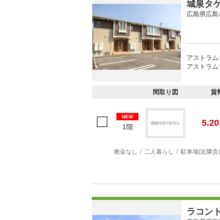
城泉タ
広島県広島
アストラム
アストラムラ
間取り図
賃
NEW
5.20
1階
敷金なし
二人暮らし
駐車場(近隣含)
ラコン