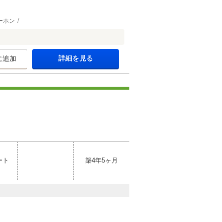
ーホン
詳細を見る
に追加
ート
築4年5ヶ月