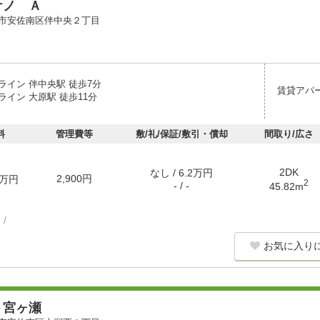
ケノ Ａ
市安佐南区伴中央２丁目
ライン 伴中央駅 徒歩7分
賃貸アパ
イン 大原駅 徒歩11分
料
管理費等
敷/礼/保証/敷引・償却
間取り/広さ
2DK
なし / 6.2万円
2,900円
万円
2
- / -
45.82m
お気に入り
ト宮ヶ瀬