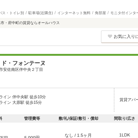
バス・トイレ別
駐車場(近隣含)
インターネット無料
角部屋
モニタ付インタ
島市・府中町の賃貸ならオールハウス
お気に入り
・ド・フォンテーヌ
市安佐南区伴中央２丁目
ライン 伴中央駅 徒歩10分
賃貸アパ
イン 大原駅 徒歩15分
料
管理費等
敷/礼/保証/敷引・償却
間取り/広さ
1LDK
なし / 1.5ヶ月
5,000円