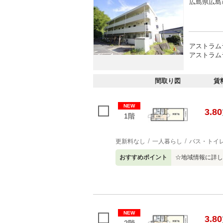
広島県広島
アストラム
アストラム
間取り図
賃
NEW
3.80
1階
更新料なし
一人暮らし
バス・トイ
おすすめポイント
☆地域情報に詳し
NEW
3.80
2階