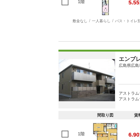
1階
5.55
敷金なし
一人暮らし
バス・トイレ
エンブ
広島県広島
アストラム
アストラム
間取り図
賃
1階
6.90